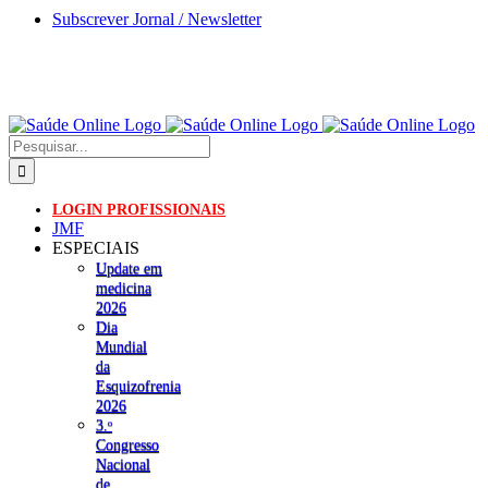
Skip
Subscrever Jornal / Newsletter
to
content
Pesquisar
LOGIN PROFISSIONAIS
JMF
ESPECIAIS
Update em
medicina
2026
Dia
Mundial
da
Esquizofrenia
2026
3.ᵒ
Congresso
Nacional
de