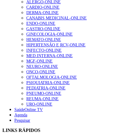
ALERGO-ONLINE
Enfermagem Forense. “Da urgência ao tribunal, cada
CARDIO-ONLINE
gesto conta e cada profissional faz a diferença”
DERMA-ONLINE
202 visualizações
CANABIS MEDICINAL-ONLINE
ENDO-ONLINE
GASTRO-ONLINE
GINECOLOGIA-ONLINE
Alguns milhares de utentes podem ficar sem médico de
HEMATO-ONLINE
família com nova regras do registo, alerta associação
HIPERTENSÃO E RCV-ONLINE
167 visualizações
INFECTO-ONLINE
MED.INTERNA-ONLINE
MGF-ONLINE
NEURO-ONLINE
Quase quatro em cada dez doentes com enfarte
ONCO-ONLINE
apresentavam níveis elevados de Lp(a), revela estudo
OFTALMOLOGIA-ONLINE
84 visualizações
PSIQUIATRIA-ONLINE
PEDIATRIA-ONLINE
PNEUMO-ONLINE
REUMA-ONLINE
URO-ONLINE
Trodelvy aprovado para primeira linha no cancro da
SaúdeOnline TV
mama triplo negativo metastático em doentes não
Agenda
elegíveis para inibidores PD-(L)1
Pesquisar
58 visualizações
LINKS RÁPIDOS