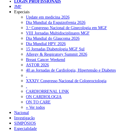
LOGIN PROFISSIONAIS
Pesquisar
JMF
Especiais
Update em medicina 2026
Dia Mundial da Esquizofrenia 2026
NOTÍCIAS RECENTES
3.ᵒ Congresso Nacional de Ginecologia em MGF
VIII Jornadas Multidisciplinares MGF
Plataforma criada por estudantes apoia famílias após diagnóstico
Dia Mundial do Glaucoma 2026
de demência
5 de Agosto, 2026
Dia Mundial HPV 2026
15 Jornadas Diabetologia MGF Sul
ULS Alto Alentejo e IPO de Lisboa reforçam cooperação em
Allergy & Respiratory Summit 2026
Oncologia, formação e investigação
5 de Agosto, 2026
Breast Cancer Weekend
ASTOR 2026
Montenegro defende gestão pública ou privada para garantir
40.as Jornadas de Cardiologia, Hipertensão e Diabetes
médicos de família
5 de Agosto, 2026
.
XXXIV Congresso Nacional de Coloproctologia
Governo admite cobrar taxas a utentes que recusem vaga em
.
cuidados continuados
5 de Agosto, 2026
CARDIORRENAL LINK
ON CARDIOLOGIA
Estudo aponta potencial da casca de maracujá-roxo no controlo
ON TO CARE
da inflamação da asma
5 de Agosto, 2026
» Ver todos
Nacional
Investigação
SIMPÓSIOS
NOTÍCIAS MAIS LIDAS
Especialidade