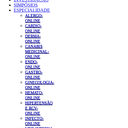
SIMPÓSIOS
ESPECIALIDADE
ALERGO-
ONLINE
CARDIO-
ONLINE
DERMA-
ONLINE
CANABIS
MEDICINAL-
ONLINE
ENDO-
ONLINE
GASTRO-
ONLINE
GINECOLOGIA-
ONLINE
HEMATO-
ONLINE
HIPERTENSÃO
E RCV-
ONLINE
INFECTO-
ONLINE