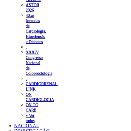
ASTOR
2026
40.as
Jornadas
de
Cardiologia,
Hipertensão
e Diabetes
.
XXXIV
Congresso
Nacional
de
Coloproctologia
.
CARDIORRENAL
LINK
ON
CARDIOLOGIA
ON TO
CARE
» Ver
todos
NACIONAL
INVESTIGAÇÃO