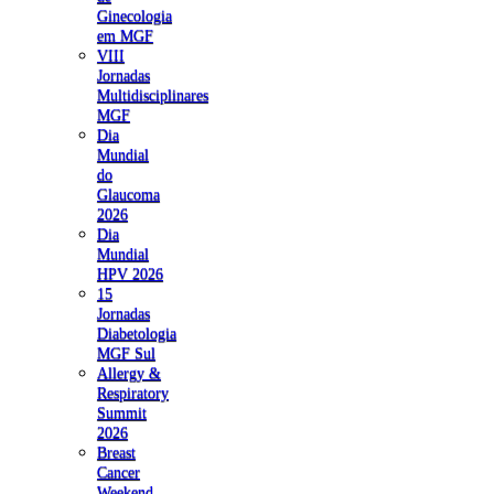
Ginecologia
em MGF
VIII
Jornadas
Multidisciplinares
MGF
Dia
Mundial
do
Glaucoma
2026
Dia
Mundial
HPV 2026
15
Jornadas
Diabetologia
MGF Sul
Allergy &
Respiratory
Summit
2026
Breast
Cancer
Weekend