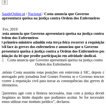
SaudeOnline.pt
/
Nacional
/
Costa anuncia que Governo
apresentará queixa na justiça contra Ordem dos Enfermeiros
6 Fev, 2019
Costa anuncia que Governo apresentará queixa na justiça contra
Ordem dos Enfermeiros
O primeiro-ministro admitiu esta terça-feira recorrer à requisição
civil face às greves dos enfermeiros e anunciou que o Governo
apresentará queixa à justiça contra a Ordem dos Enfermeiros por
violação da lei que proíbe participação em atividade sindical.
António Costa assumiu estas posições em entrevista à SIC, depois d
interrogado pelo jornalista José Gomes Ferreira se o Governo tencion
recorrer à requisição civil para travar as consequências das greves do
enfermeiros.
“Queremos agir com a firmeza necessária, mas com a justiça devida
Chegámos ao limite daquilo que podíamos aceitar. Se for necessário
iremos utilizar esse instituto jurídico”, declarou.