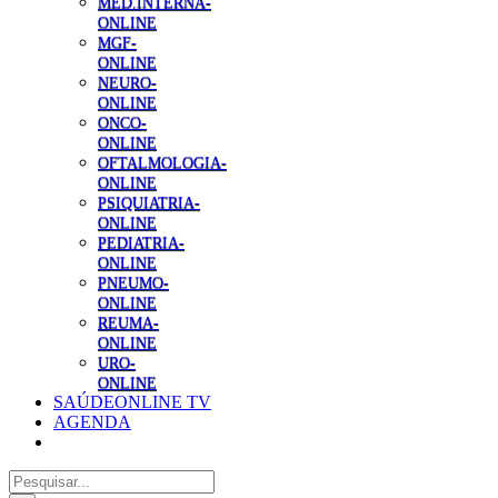
MED.INTERNA-
ONLINE
MGF-
ONLINE
NEURO-
ONLINE
ONCO-
ONLINE
OFTALMOLOGIA-
ONLINE
PSIQUIATRIA-
ONLINE
PEDIATRIA-
ONLINE
PNEUMO-
ONLINE
REUMA-
ONLINE
URO-
ONLINE
SAÚDEONLINE TV
AGENDA
Pesquisar