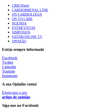
1.º Episódio do Podcast “Frequência Cardio – Sintoniza
CRM Digest
te na Insuficiência Cardíaca” da Bayer
CARDIORRENAL LINK
58 visualizações
ON CARDIOLOGIA
ON TO CARE
AGENDA
ENTREVISTAS
Canábis medicinal e saúde mental
SIMPÓSIOS
53 visualizações
SAÚDEONLINE.TV
OPINIÃO
Esteja sempre informado
MAIS NOTÍCIAS
Facebook
Twitter
Linkedin
Youtube
Instagram
A sua Opinião conta!
Envie-nos o seu
artigo de opinião
Siga-nos no Facebook