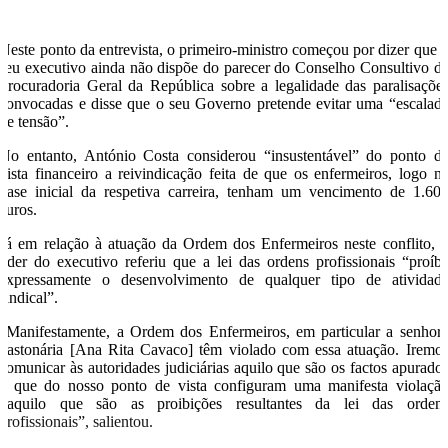
Neste ponto da entrevista, o primeiro-ministro começou por dizer que 
seu executivo ainda não dispõe do parecer do Conselho Consultivo d
Procuradoria Geral da República sobre a legalidade das paralisaçõe
convocadas e disse que o seu Governo pretende evitar uma “escalad
de tensão”.
No entanto, António Costa considerou “insustentável” do ponto d
vista financeiro a reivindicação feita de que os enfermeiros, logo n
base inicial da respetiva carreira, tenham um vencimento de 1.60
euros.
Já em relação à atuação da Ordem dos Enfermeiros neste conflito, 
líder do executivo referiu que a lei das ordens profissionais “proíb
expressamente o desenvolvimento de qualquer tipo de atividad
sindical”.
“Manifestamente, a Ordem dos Enfermeiros, em particular a senhor
bastonária [Ana Rita Cavaco] têm violado com essa atuação. Iremo
comunicar às autoridades judiciárias aquilo que são os factos apurado
e que do nosso ponto de vista configuram uma manifesta violaçã
daquilo que são as proibições resultantes da lei das orden
profissionais”, salientou.