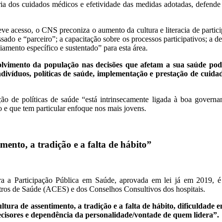
horia dos cuidados médicos e efetividade das medidas adotadas, def
eve acesso, o CNS preconiza o aumento da cultura e literacia de parti
ssado e “parceiro”; a capacitação sobre os processos participativos; a
ciamento específico e sustentado” para esta área.
lvimento da população nas decisões que afetam a sua saúde pode
ndivíduos, políticas de saúde, implementação e prestação de cuida
ção de políticas de saúde “está intrinsecamente ligada à boa govern
 e que tem particular enfoque nos mais jovens.
mento, a tradição e a falta de hábito”
 a Participação Pública em Saúde, aprovada em lei já em 2019, é u
os de Saúde (ACES) e dos Conselhos Consultivos dos hospitais.
ultura de assentimento, a tradição e a falta de hábito, dificuldade 
s decisores e dependência da personalidade/vontade de quem lidera”.