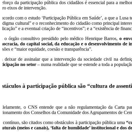
reforço da participação pública dos cidadãos é essencial para a mel
atro eixos de intervenção.
 acordo com o estudo ‘Participação Pública em Saúde’, a que a Lusa t
radigma cultural” e o reconhecimento do cidadão como principal intere
plicação” e a eventual criação de “incentivos”; e a “existência de finan
ra o órgão consultivo presidido pelo médico Henrique Barros,
o envo
mocracia, do capital social, da educação e o desenvolvimento de i
cisões e “maior equidade, coesão e transparência”.
m deixar de assinalar que a intervenção da sociedade civil na defini
rticipação no setor
– numa realidade que se estende a toda a população
stáculos à participação pública são “cultura de assenti
ralelamente, o CNS entende que a não regulamentação da Carta para
ncionamento dos Conselhos da Comunidade dos Agrupamentos de Centr
o contínuo, são citados como obstáculos à participação pública uma
“c
truturais (meios e canais), ‘falta de humildade’ institucional e do