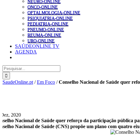
NEURO-ONLINE
ONCO-ONLINE
OFTALMOLOGIA-ONLINE
PSIQUIATRIA-ONLINE
PEDIATRIA-ONLINE
PNEUMO-ONLINE
REUMA-ONLINE
URO-ONLINE
SAÚDEONLINE TV
AGENDA
Pesquisar
SaudeOnline.pt
/
Em Foco
/
Conselho Nacional de Saúde quer refo
 Dez, 2020
nselho Nacional de Saúde quer reforço da participação pública pa
nselho Nacional de Saúde (CNS) propõe um plano com quatro eixo