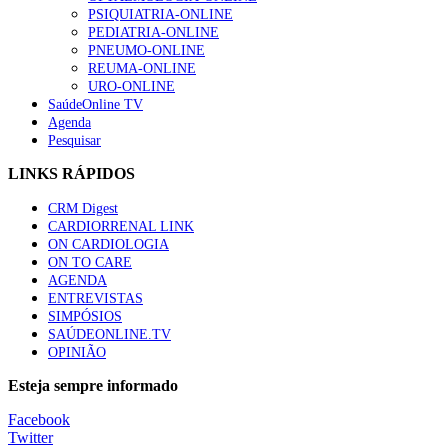
“Os programas de rastreio do cancro do pulmão são custo-ef
PSIQUIATRIA-ONLINE
88 visualizações
PEDIATRIA-ONLINE
PNEUMO-ONLINE
REUMA-ONLINE
URO-ONLINE
SaúdeOnline TV
Agenda
Quase quatro em cada dez doentes com enfarte apresentavam
Pesquisar
86 visualizações
LINKS RÁPIDOS
CRM Digest
CARDIORRENAL LINK
Trodelvy aprovado para primeira linha no cancro da mama tr
ON CARDIOLOGIA
61 visualizações
ON TO CARE
AGENDA
ENTREVISTAS
SIMPÓSIOS
SAÚDEONLINE.TV
MAIS NOTÍCIAS
OPINIÃO
Quase 11.900 jovens recorreram aos cheques psicólogo e nutricio
Esteja sempre informado
7 Ago, 2026
|
0 Comments
Facebook
Twitter