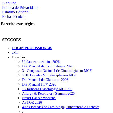
A equipa
Política de Privacidade
Estatuto Editorial
Ficha Técnica
rtilhe nas redes sociais:
Parceiro estratégico
SECÇÕES
LOGIN PROFISSIONAIS
JMF
squisar
Especiais
Update em medicina 2026
Dia Mundial da Esquizofrenia 2026
OTÍCIAS RECENTES
3.ᵒ Congresso Nacional de Ginecologia em MGF
VIII Jornadas Multidisciplinares MGF
Dia Mundial do Glaucoma 2026
Quase 11.900 jovens recorreram aos cheques psicólogo e nutricioni
Dia Mundial HPV 2026
15 Jornadas Diabetologia MGF Sul
ULS de Coimbra estreia cirurgia endoscópica do ouvido com apoio
Allergy & Respiratory Summit 2026
Breast Cancer Weekend
Enfermeiros exigem esclarecimentos sobre eventual gestão privad
ASTOR 2026
40.as Jornadas de Cardiologia, Hipertensão e Diabetes
Ordem dos Médicos alerta para riscos no novo sistema de acesso a c
.