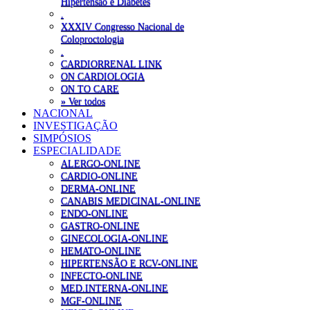
Hipertensão e Diabetes
.
XXXIV Congresso Nacional de
Coloproctologia
.
CARDIORRENAL LINK
ON CARDIOLOGIA
ON TO CARE
» Ver todos
NACIONAL
INVESTIGAÇÃO
SIMPÓSIOS
ESPECIALIDADE
ALERGO-ONLINE
CARDIO-ONLINE
DERMA-ONLINE
CANABIS MEDICINAL-ONLINE
ENDO-ONLINE
GASTRO-ONLINE
GINECOLOGIA-ONLINE
HEMATO-ONLINE
HIPERTENSÃO E RCV-ONLINE
INFECTO-ONLINE
MED.INTERNA-ONLINE
MGF-ONLINE