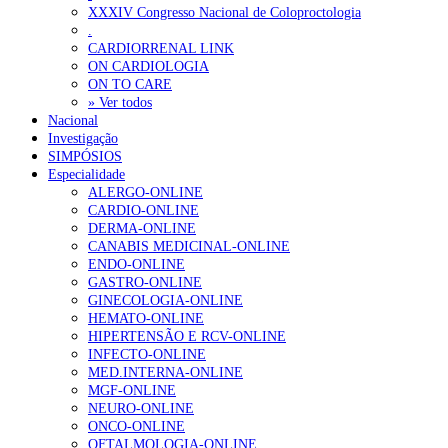
XXXIV Congresso Nacional de Coloproctologia
Portugal está a formar os médicos de que precisa?
6 de Agosto, 202
.
CARDIORRENAL LINK
ON CARDIOLOGIA
OTÍCIAS MAIS LIDAS
ON TO CARE
» Ver todos
Nacional
Enfermagem Forense. “Da urgência ao tribunal, cada gesto c
Investigação
202 visualizações
SIMPÓSIOS
Especialidade
ALERGO-ONLINE
CARDIO-ONLINE
DERMA-ONLINE
Alguns milhares de utentes podem ficar sem médico de famíl
CANABIS MEDICINAL-ONLINE
155 visualizações
ENDO-ONLINE
GASTRO-ONLINE
GINECOLOGIA-ONLINE
HEMATO-ONLINE
HIPERTENSÃO E RCV-ONLINE
1.º Episódio do Podcast “Frequência Cardio – Sintoniza-te 
INFECTO-ONLINE
99 visualizações
MED.INTERNA-ONLINE
MGF-ONLINE
NEURO-ONLINE
ONCO-ONLINE
OFTALMOLOGIA-ONLINE