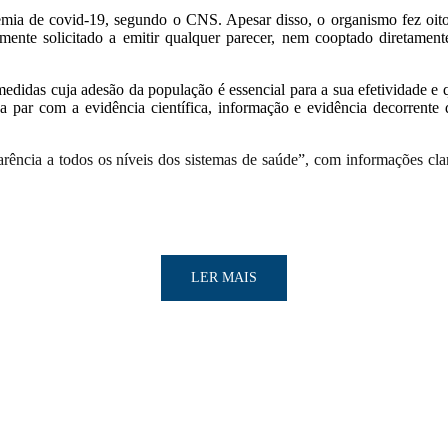
ndemia de covid-19, segundo o CNS. Apesar disso, o organismo fez oi
lmente solicitado a emitir qualquer parecer, nem cooptado diretam
didas cuja adesão da população é essencial para a sua efetividade e 
 par com a evidência científica, informação e evidência decorrente d
parência a todos os níveis dos sistemas de saúde”, com informações c
LER MAIS
LER MAIS