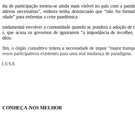
falta de participação tornou-se ainda mais visível no país com a pa
nsiderou necessárias”, embora tenha denunciado que “não foi forma
ciedade” para enfrentar a crise pandémica.
 fundamental envolver a comunidade quando se pondera a adoção de me
S, que acusa os governos de ignorarem “a importância de recolher, a
dadãos.
r fim, o órgão consultivo reitera a necessidade de impor “maior trans
ocessos participativos existentes para uma real mudança de paradigma.
O/LUSA
CONHEÇA-NOS MELHOR