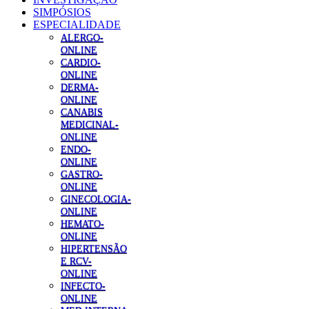
SIMPÓSIOS
ESPECIALIDADE
ALERGO-
ONLINE
CARDIO-
ONLINE
DERMA-
ONLINE
CANABIS
MEDICINAL-
ONLINE
ENDO-
ONLINE
GASTRO-
ONLINE
GINECOLOGIA-
ONLINE
HEMATO-
ONLINE
HIPERTENSÃO
E RCV-
ONLINE
INFECTO-
ONLINE