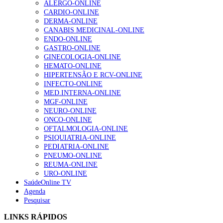
ALERGO-ONLINE
CARDIO-ONLINE
DERMA-ONLINE
CANABIS MEDICINAL-ONLINE
Alguns milhares de utentes podem ficar sem médico de
ENDO-ONLINE
família com nova regras do registo, alerta associação
GASTRO-ONLINE
167 visualizações
GINECOLOGIA-ONLINE
HEMATO-ONLINE
HIPERTENSÃO E RCV-ONLINE
INFECTO-ONLINE
Quase quatro em cada dez doentes com enfarte
MED.INTERNA-ONLINE
apresentavam níveis elevados de Lp(a), revela estudo
MGF-ONLINE
84 visualizações
NEURO-ONLINE
ONCO-ONLINE
OFTALMOLOGIA-ONLINE
PSIQUIATRIA-ONLINE
PEDIATRIA-ONLINE
Trodelvy aprovado para primeira linha no cancro da
PNEUMO-ONLINE
mama triplo negativo metastático em doentes não
REUMA-ONLINE
elegíveis para inibidores PD-(L)1
URO-ONLINE
58 visualizações
SaúdeOnline TV
Agenda
Pesquisar
1.º Episódio do Podcast “Frequência Cardio – Sintoniza
te na Insuficiência Cardíaca” da Bayer
LINKS RÁPIDOS
58 visualizações