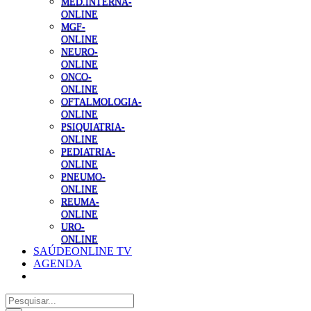
MED.INTERNA-
ONLINE
MGF-
ONLINE
NEURO-
ONLINE
ONCO-
ONLINE
OFTALMOLOGIA-
ONLINE
PSIQUIATRIA-
ONLINE
PEDIATRIA-
ONLINE
PNEUMO-
ONLINE
REUMA-
ONLINE
URO-
ONLINE
SAÚDEONLINE TV
AGENDA
Pesquisar