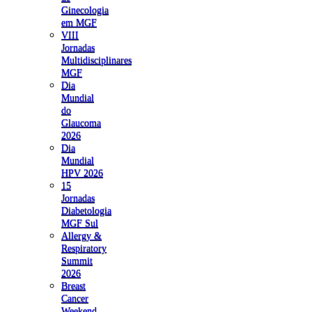
Ginecologia
em MGF
VIII
Jornadas
Multidisciplinares
MGF
Dia
Mundial
do
Glaucoma
2026
Dia
Mundial
HPV 2026
15
Jornadas
Diabetologia
MGF Sul
Allergy &
Respiratory
Summit
2026
Breast
Cancer
Weekend