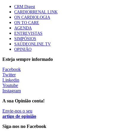
CRM Digest
CARDIORRENAL LINK
ON CARDIOLOGIA
Canábis medicinal e saúde mental
ON TO CARE
53 visualizações
AGENDA
ENTREVISTAS
SIMPÓSIOS
SAÚDEONLINE.TV
OPINIÃO
MAIS NOTÍCIAS
Esteja sempre informado
Facebook
Estudo relaciona exposição a pesticidas na infância com idade
Twitter
da primeira menstruação
Linkedin
28 Jul, 2026
Youtube
Instagram
Mulher cega recupera visão com transplante inédito em Itália
A sua Opinião conta!
28 Jul, 2026
|
0 Comments
Envie-nos o seu
artigo de opinião
Siga-nos no Facebook