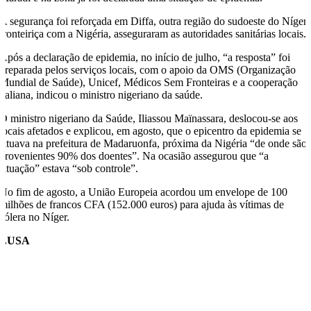
A segurança foi reforçada em Diffa, outra região do sudoeste do Níger
fronteiriça com a Nigéria, asseguraram as autoridades sanitárias locais.
Após a declaração de epidemia, no início de julho, “a resposta” foi
preparada pelos serviços locais, com o apoio da OMS (Organização
Mundial de Saúde), Unicef, Médicos Sem Fronteiras e a cooperação
italiana, indicou o ministro nigeriano da saúde.
O ministro nigeriano da Saúde, Iliassou Maïnassara, deslocou-se aos
locais afetados e explicou, em agosto, que o epicentro da epidemia se
situava na prefeitura de Madaruonfa, próxima da Nigéria “de onde são
provenientes 90% dos doentes”. Na ocasião assegurou que “a
situação” estava “sob controle”.
No fim de agosto, a União Europeia acordou um envelope de 100
milhões de francos CFA (152.000 euros) para ajuda às vítimas de
cólera no Níger.
LUSA