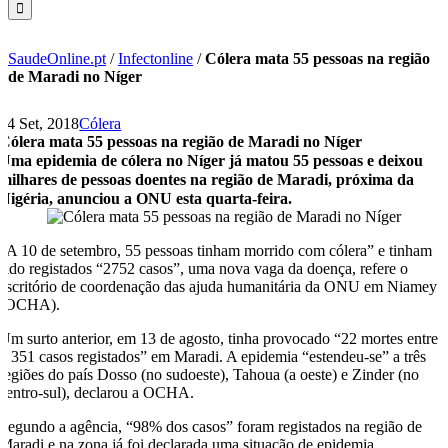
SaudeOnline.pt
/
Infectonline
/
Cólera mata 55 pessoas na região
de Maradi no Níger
14 Set, 2018
Cólera
Cólera mata 55 pessoas na região de Maradi no Níger
Uma epidemia de cólera no Níger já matou 55 pessoas e deixou
milhares de pessoas doentes na região de Maradi, próxima da
Nigéria, anunciou a ONU esta quarta-feira.
“A 10 de setembro, 55 pessoas tinham morrido com cólera” e tinham
sido registados “2752 casos”, uma nova vaga da doença, refere o
escritório de coordenação das ajuda humanitária da ONU em Niamey
(OCHA).
Um surto anterior, em 13 de agosto, tinha provocado “22 mortes entre
1 351 casos registados” em Maradi. A epidemia “estendeu-se” a três
regiões do país Dosso (no sudoeste), Tahoua (a oeste) e Zinder (no
centro-sul), declarou a OCHA.
Segundo a agência, “98% dos casos” foram registados na região de
Maradi e na zona já foi declarada uma situação de epidemia.