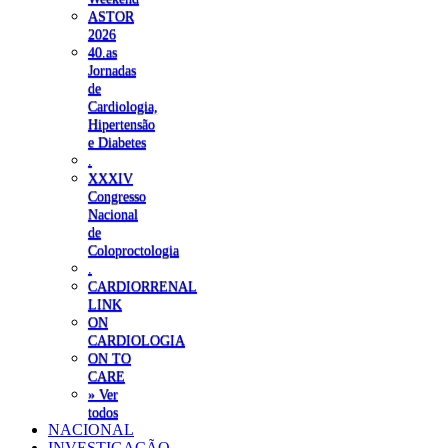
ASTOR
2026
40.as
Jornadas
de
Cardiologia,
Hipertensão
e Diabetes
.
XXXIV
Congresso
Nacional
de
Coloproctologia
.
CARDIORRENAL
LINK
ON
CARDIOLOGIA
ON TO
CARE
» Ver
todos
NACIONAL
INVESTIGAÇÃO