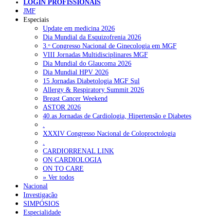
LOGIN PROFISSIONAIS
NOTÍCIAS RECENTES
JMF
Especiais
Update em medicina 2026
Plataforma criada por estudantes apoia famílias após diagnóstico
Dia Mundial da Esquizofrenia 2026
de demência
5 de Agosto, 2026
3.ᵒ Congresso Nacional de Ginecologia em MGF
VIII Jornadas Multidisciplinares MGF
ULS Alto Alentejo e IPO de Lisboa reforçam cooperação em
Dia Mundial do Glaucoma 2026
Oncologia, formação e investigação
5 de Agosto, 2026
Dia Mundial HPV 2026
15 Jornadas Diabetologia MGF Sul
Montenegro defende gestão pública ou privada para garantir
Allergy & Respiratory Summit 2026
médicos de família
5 de Agosto, 2026
Breast Cancer Weekend
ASTOR 2026
Governo admite cobrar taxas a utentes que recusem vaga em
40.as Jornadas de Cardiologia, Hipertensão e Diabetes
cuidados continuados
5 de Agosto, 2026
.
XXXIV Congresso Nacional de Coloproctologia
Estudo aponta potencial da casca de maracujá-roxo no controlo
.
da inflamação da asma
5 de Agosto, 2026
CARDIORRENAL LINK
ON CARDIOLOGIA
ON TO CARE
» Ver todos
NOTÍCIAS MAIS LIDAS
Nacional
Investigação
Enfermagem Forense. “Da urgência ao tribunal, cada
SIMPÓSIOS
gesto conta e cada profissional faz a diferença”
Especialidade
202 visualizações