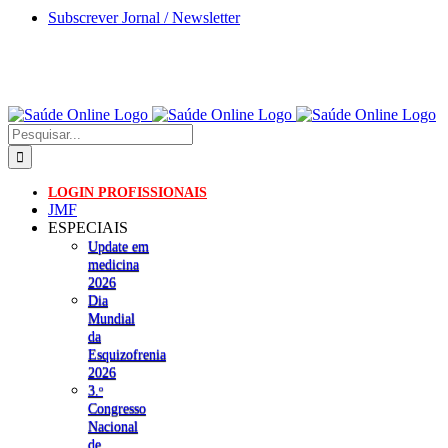
Skip
Subscrever Jornal / Newsletter
to
content
Pesquisar
LOGIN PROFISSIONAIS
JMF
ESPECIAIS
Update em
medicina
2026
Dia
Mundial
da
Esquizofrenia
2026
3.ᵒ
Congresso
Nacional
de