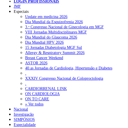
LOGIN PROFISSIONAIS
JMF
Especiais
NOTÍCIAS RECENTES
Update em medicina 2026
Dia Mundial da Esquizofrenia 2026
Portugal está a formar os médicos de que precisa?
6 de Agosto,
3.ᵒ Congresso Nacional de Ginecologia em MGF
2026
VIII Jornadas Multidisciplinares MGF
Dia Mundial do Glaucoma 2026
Estudantes de Medicina representados na 79.ª World Health
Dia Mundial HPV 2026
Assembly
6 de Agosto, 2026
15 Jornadas Diabetologia MGF Sul
Allergy & Respiratory Summit 2026
SCORA X-Change Portugal promove formação internacional
Breast Cancer Weekend
em saúde sexual e reprodutiva
6 de Agosto, 2026
ASTOR 2026
40.as Jornadas de Cardiologia, Hipertensão e Diabetes
ANEM reúne com coordenador do Pacto Estratégico para a
.
Saúde
6 de Agosto, 2026
XXXIV Congresso Nacional de Coloproctologia
.
Sindicato diz que nova carreira de médicos dentistas reforça
CARDIORRENAL LINK
estabilidade no SNS
6 de Agosto, 2026
ON CARDIOLOGIA
ON TO CARE
» Ver todos
Nacional
NOTÍCIAS MAIS LIDAS
Investigação
SIMPÓSIOS
Enfermagem Forense. “Da urgência ao tribunal, cada
Especialidade
gesto conta e cada profissional faz a diferença”