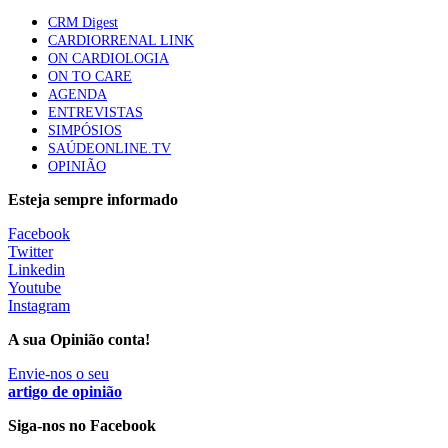
elegíveis para inibidores PD-(L)1
CRM Digest
61 visualizações
CARDIORRENAL LINK
ON CARDIOLOGIA
ON TO CARE
Especialistas defendem mais potássio na alimentação
AGENDA
para ajudar a controlar a hipertensão
ENTREVISTAS
57 visualizações
SIMPÓSIOS
SAÚDEONLINE.TV
OPINIÃO
MAIS NOTÍCIAS
Esteja sempre informado
Facebook
Tudo sobre branqueamento dentário
Twitter
30 Nov, 2025
|
0 Comments
Linkedin
Youtube
Instagram
Quando o valor se torna o verdadeiro motor da saúde
17 Nov, 2025
|
0 Comments
A sua Opinião conta!
Envie-nos o seu
artigo de opinião
Siga-nos no Facebook