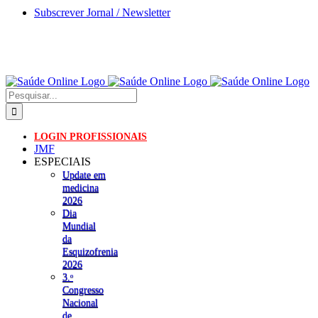
Skip
Subscrever Jornal / Newsletter
to
content
Pesquisar
LOGIN PROFISSIONAIS
JMF
ESPECIAIS
Update em
medicina
2026
Dia
Mundial
da
Esquizofrenia
2026
3.ᵒ
Congresso
Nacional
de