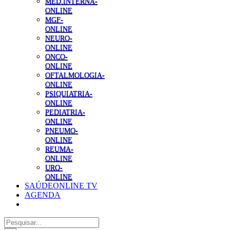
MED.INTERNA-
ONLINE
MGF-
ONLINE
NEURO-
ONLINE
ONCO-
ONLINE
OFTALMOLOGIA-
ONLINE
PSIQUIATRIA-
ONLINE
PEDIATRIA-
ONLINE
PNEUMO-
ONLINE
REUMA-
ONLINE
URO-
ONLINE
SAÚDEONLINE TV
AGENDA
Pesquisar