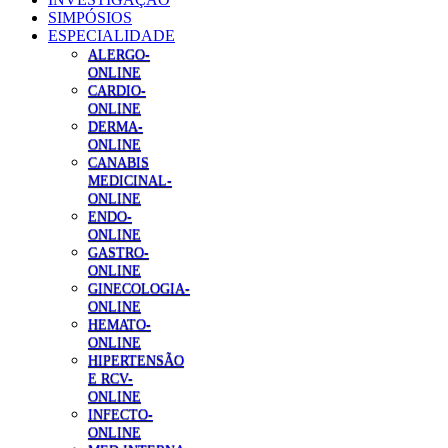
SIMPÓSIOS
ESPECIALIDADE
ALERGO-
ONLINE
CARDIO-
ONLINE
DERMA-
ONLINE
CANABIS
MEDICINAL-
ONLINE
ENDO-
ONLINE
GASTRO-
ONLINE
GINECOLOGIA-
ONLINE
HEMATO-
ONLINE
HIPERTENSÃO
E RCV-
ONLINE
INFECTO-
ONLINE