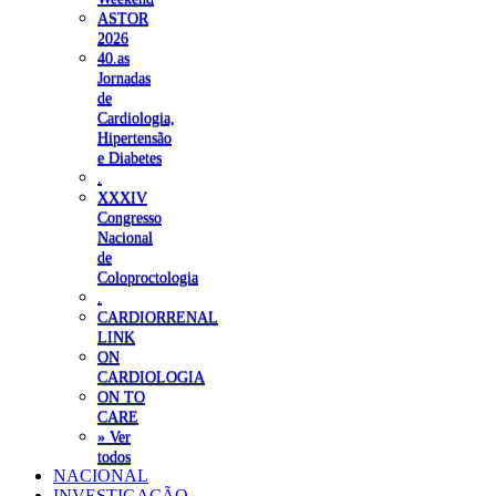
ASTOR
2026
40.as
Jornadas
de
Cardiologia,
Hipertensão
e Diabetes
.
XXXIV
Congresso
Nacional
de
Coloproctologia
.
CARDIORRENAL
LINK
ON
CARDIOLOGIA
ON TO
CARE
» Ver
todos
NACIONAL
INVESTIGAÇÃO