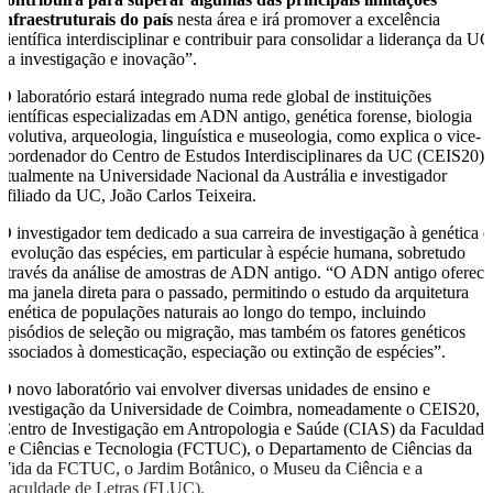
infraestruturais do país
nesta área e irá promover a excelência
científica interdisciplinar e contribuir para consolidar a liderança da UC
na investigação e inovação”.
O laboratório estará integrado numa rede global de instituições
científicas especializadas em ADN antigo, genética forense, biologia
evolutiva, arqueologia, linguística e museologia, como explica o vice-
coordenador do Centro de Estudos Interdisciplinares da UC (CEIS20),
atualmente na Universidade Nacional da Austrália e investigador
afiliado da UC, João Carlos Teixeira.
O investigador tem dedicado a sua carreira de investigação à genética e
à evolução das espécies, em particular à espécie humana, sobretudo
através da análise de amostras de ADN antigo. “O ADN antigo oferece
uma janela direta para o passado, permitindo o estudo da arquitetura
genética de populações naturais ao longo do tempo, incluindo
episódios de seleção ou migração, mas também os fatores genéticos
associados à domesticação, especiação ou extinção de espécies”.
O novo laboratório vai envolver diversas unidades de ensino e
investigação da Universidade de Coimbra, nomeadamente o CEIS20, 
Centro de Investigação em Antropologia e Saúde (CIAS) da Faculdade
de Ciências e Tecnologia (FCTUC), o Departamento de Ciências da
Vida da FCTUC, o Jardim Botânico, o Museu da Ciência e a
Faculdade de Letras (FLUC).