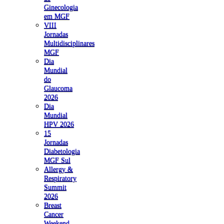
Ginecologia
em MGF
VIII
Jornadas
Multidisciplinares
MGF
Dia
Mundial
do
Glaucoma
2026
Dia
Mundial
HPV 2026
15
Jornadas
Diabetologia
MGF Sul
Allergy &
Respiratory
Summit
2026
Breast
Cancer
Weekend