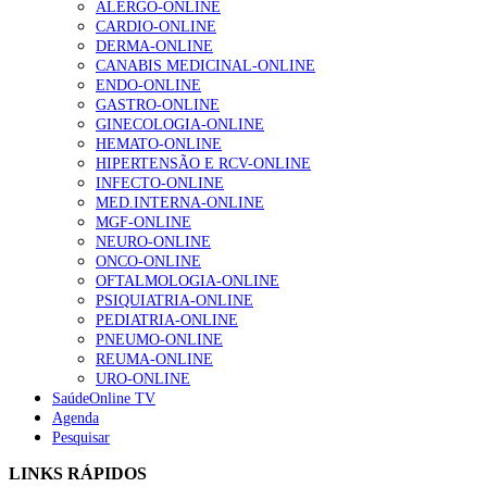
ALERGO-ONLINE
202 visualizações
CARDIO-ONLINE
DERMA-ONLINE
CANABIS MEDICINAL-ONLINE
ENDO-ONLINE
Alguns milhares de utentes podem ficar sem médico de
GASTRO-ONLINE
família com nova regras do registo, alerta associação
GINECOLOGIA-ONLINE
175 visualizações
HEMATO-ONLINE
HIPERTENSÃO E RCV-ONLINE
INFECTO-ONLINE
MED.INTERNA-ONLINE
Quase quatro em cada dez doentes com enfarte
MGF-ONLINE
apresentavam níveis elevados de Lp(a), revela estudo
NEURO-ONLINE
86 visualizações
ONCO-ONLINE
OFTALMOLOGIA-ONLINE
PSIQUIATRIA-ONLINE
PEDIATRIA-ONLINE
PNEUMO-ONLINE
“Os programas de rastreio do cancro do pulmão são
REUMA-ONLINE
custo-efetivos e representam um investimento
URO-ONLINE
sustentável para os sistemas de saúde”
SaúdeOnline TV
66 visualizações
Agenda
Pesquisar
Trodelvy aprovado para primeira linha no cancro da
LINKS RÁPIDOS
mama triplo negativo metastático em doentes não