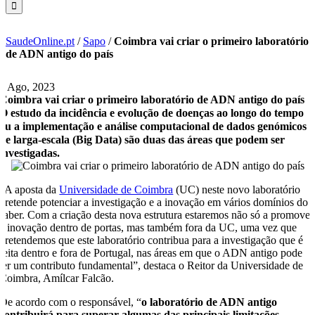
SaudeOnline.pt
/
Sapo
/
Coimbra vai criar o primeiro laboratório
de ADN antigo do país
1 Ago, 2023
Coimbra vai criar o primeiro laboratório de ADN antigo do país
O estudo da incidência e evolução de doenças ao longo do tempo
ou a implementação e análise computacional de dados genómicos
de larga-escala (Big Data) são duas das áreas que podem ser
investigadas.
“A aposta da
Universidade de Coimbra
(UC) neste novo laboratório
pretende potenciar a investigação e a inovação em vários domínios do
saber. Com a criação desta nova estrutura estaremos não só a promover
a inovação dentro de portas, mas também fora da UC, uma vez que
pretendemos que este laboratório contribua para a investigação que é
feita dentro e fora de Portugal, nas áreas em que o ADN antigo pode
ter um contributo fundamental”, destaca o Reitor da Universidade de
Coimbra, Amílcar Falcão.
De acordo com o responsável, “
o laboratório de ADN antigo
contribuirá para superar algumas das principais limitações