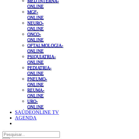
MED.INTERNA-
ONLINE
MGF-
ONLINE
NEURO-
ONLINE
ONCO-
ONLINE
OFTALMOLOGIA-
ONLINE
PSIQUIATRIA-
ONLINE
PEDIATRIA-
ONLINE
PNEUMO-
ONLINE
REUMA-
ONLINE
URO-
ONLINE
SAÚDEONLINE TV
AGENDA
Pesquisar