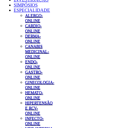
SIMPÓSIOS
ESPECIALIDADE
ALERGO-
ONLINE
CARDIO-
ONLINE
DERMA-
ONLINE
CANABIS
MEDICINAL-
ONLINE
ENDO-
ONLINE
GASTRO-
ONLINE
GINECOLOGIA-
ONLINE
HEMATO-
ONLINE
HIPERTENSÃO
E RCV-
ONLINE
INFECTO-
ONLINE