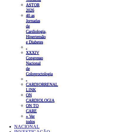
ASTOR
2026
40.as
Jornadas
de
Cardiologia,
Hipertensão
e Diabetes
.
XXXIV
Congresso
Nacional
de
Coloproctologia
.
CARDIORRENAL
LINK
ON
CARDIOLOGIA
ON TO
CARE
» Ver
todos
NACIONAL
INVESTIGAÇÃO