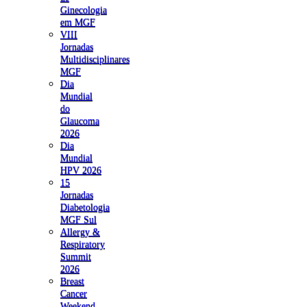
Ginecologia
em MGF
VIII
Jornadas
Multidisciplinares
MGF
Dia
Mundial
do
Glaucoma
2026
Dia
Mundial
HPV 2026
15
Jornadas
Diabetologia
MGF Sul
Allergy &
Respiratory
Summit
2026
Breast
Cancer
Weekend