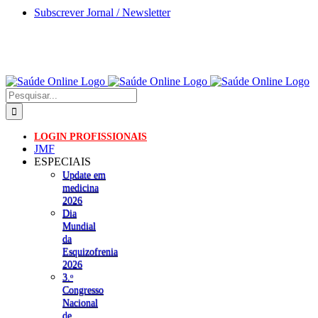
Skip
Subscrever Jornal / Newsletter
to
content
Pesquisar
LOGIN PROFISSIONAIS
JMF
ESPECIAIS
Update em
medicina
2026
Dia
Mundial
da
Esquizofrenia
2026
3.ᵒ
Congresso
Nacional
de