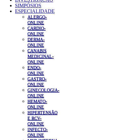
SIMPÓSIOS
ESPECIALIDADE
ALERGO-
ONLINE
CARDIO-
ONLINE
DERMA-
ONLINE
CANABIS
MEDICINAL-
ONLINE
ENDO-
ONLINE
GASTRO-
ONLINE
GINECOLOGIA-
ONLINE
HEMATO-
ONLINE
HIPERTENSÃO
E RCV-
ONLINE
INFECTO-
ONLINE