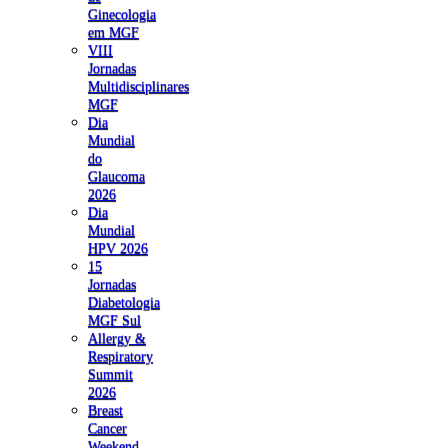
Ginecologia
em MGF
VIII
Jornadas
Multidisciplinares
MGF
Dia
Mundial
do
Glaucoma
2026
Dia
Mundial
HPV 2026
15
Jornadas
Diabetologia
MGF Sul
Allergy &
Respiratory
Summit
2026
Breast
Cancer
Weekend