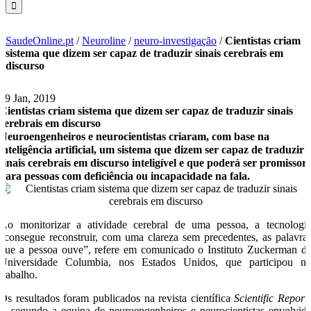
SaudeOnline.pt
/
Neuroline
/
neuro-investigação
/
Cientistas criam
sistema que dizem ser capaz de traduzir sinais cerebrais em
discurso
29 Jan, 2019
Cientistas criam sistema que dizem ser capaz de traduzir sinais
cerebrais em discurso
Neuroengenheiros e neurocientistas criaram, com base na
inteligência artificial, um sistema que dizem ser capaz de traduzir
sinais cerebrais em discurso inteligível e que poderá ser promissor
para pessoas com deficiência ou incapacidade na fala.
Ao monitorizar a atividade cerebral de uma pessoa, a tecnologi
“consegue reconstruir, com uma clareza sem precedentes, as palavra
que a pessoa ouve”, refere em comunicado o Instituto Zuckerman d
Universidade Columbia, nos Estados Unidos, que participou n
trabalho.
Os resultados foram publicados na revista científica
Scientific Report
e, segundo a equipa de neuroengenheiros e neurocientistas envolvid