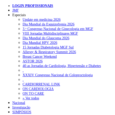
LOGIN PROFISSIONAIS
Pesquisar
JMF
Especiais
Update em medicina 2026
Dia Mundial da Esquizofrenia 2026
NOTÍCIAS RECENTES
3.ᵒ Congresso Nacional de Ginecologia em MGF
VIII Jornadas Multidisciplinares MGF
Plataforma criada por estudantes apoia famílias após diagnóstico
Dia Mundial do Glaucoma 2026
de demência
5 de Agosto, 2026
Dia Mundial HPV 2026
15 Jornadas Diabetologia MGF Sul
ULS Alto Alentejo e IPO de Lisboa reforçam cooperação em
Allergy & Respiratory Summit 2026
Oncologia, formação e investigação
5 de Agosto, 2026
Breast Cancer Weekend
ASTOR 2026
Montenegro defende gestão pública ou privada para garantir
40.as Jornadas de Cardiologia, Hipertensão e Diabetes
médicos de família
5 de Agosto, 2026
.
XXXIV Congresso Nacional de Coloproctologia
Governo admite cobrar taxas a utentes que recusem vaga em
.
cuidados continuados
5 de Agosto, 2026
CARDIORRENAL LINK
ON CARDIOLOGIA
Estudo aponta potencial da casca de maracujá-roxo no controlo
ON TO CARE
da inflamação da asma
5 de Agosto, 2026
» Ver todos
Nacional
Investigação
SIMPÓSIOS
NOTÍCIAS MAIS LIDAS