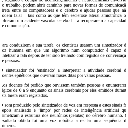
no trabalho, podem abrir caminho para novas formas de comunicaçã
direta entre os computadores e o cérebro e ajudar pessoas que nã
podem falar – tais como as que têm esclerose lateral amiotrófica o
sofreram um acidente vascular cerebral – a recuperarem a capacidad
de comunicação.
Para conduzirem a sua tarefa, os cientistas usaram um sintetizador d
voz humana em que um algoritmo num computador é capaz d
sintetizar a fala depois de ter sido treinado com registos de conversaçã
de pessoas.
O sintetizador foi ‘ensinado’ a interpretar a atividade cerebral d
doentes epiléticos que ouviram frases ditas por várias pessoas.
Aos doentes foi pedido que ouvissem também pessoas a enumerare
dígitos de 0 a 9 enquanto os sinais cerebrais por eles emitidos durant
esta tarefa eram registados.
O som produzido pelo sintetizador de voz em resposta a estes sinais fo
depois analisado e ‘limpo’ por redes de inteligência artificial qu
mimetizam a estrutura dos neurónios (células) no cérebro humano. 
resultado obtido foi uma voz robótica a recitar uma sequência d
números.