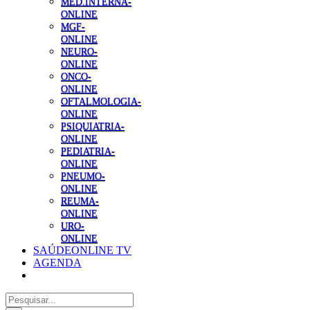
MED.INTERNA-
ONLINE
MGF-
ONLINE
NEURO-
ONLINE
ONCO-
ONLINE
OFTALMOLOGIA-
ONLINE
PSIQUIATRIA-
ONLINE
PEDIATRIA-
ONLINE
PNEUMO-
ONLINE
REUMA-
ONLINE
URO-
ONLINE
SAÚDEONLINE TV
AGENDA
Pesquisar