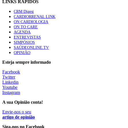
LINKS RÁPIDOS
1.º Episódio do Podcast “Frequência Cardio – Sintoniza
CRM Digest
te na Insuficiência Cardíaca” da Bayer
CARDIORRENAL LINK
58 visualizações
ON CARDIOLOGIA
ON TO CARE
AGENDA
ENTREVISTAS
Canábis medicinal e saúde mental
SIMPÓSIOS
53 visualizações
SAÚDEONLINE.TV
OPINIÃO
Esteja sempre informado
MAIS NOTÍCIAS
Facebook
Twitter
Linkedin
Youtube
Instagram
A sua Opinião conta!
Envie-nos o seu
artigo de opinião
Siga-nos no Facebook