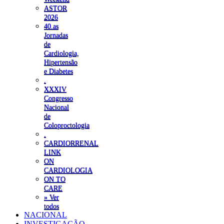
ASTOR
2026
40.as
Jornadas
de
Cardiologia,
Hipertensão
e Diabetes
.
XXXIV
Congresso
Nacional
de
Coloproctologia
.
CARDIORRENAL
LINK
ON
CARDIOLOGIA
ON TO
CARE
» Ver
todos
NACIONAL
INVESTIGAÇÃO