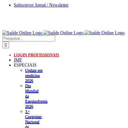
Skip
Subscrever Jornal / Newsletter
to
content
Pesquisar
LOGIN PROFISSIONAIS
JMF
ESPECIAIS
Update em
medicina
2026
Dia
Mundial
da
Esquizofrenia
2026
3.ᵒ
Congresso
Nacional
de