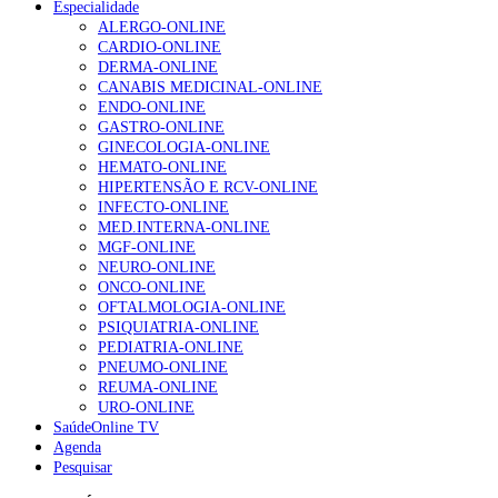
Especialidade
ALERGO-ONLINE
Enfermagem Forense. “Da urgência ao tribunal, cada
CARDIO-ONLINE
gesto conta e cada profissional faz a diferença”
DERMA-ONLINE
202 visualizações
CANABIS MEDICINAL-ONLINE
ENDO-ONLINE
GASTRO-ONLINE
GINECOLOGIA-ONLINE
Alguns milhares de utentes podem ficar sem médico de
HEMATO-ONLINE
família com nova regras do registo, alerta associação
HIPERTENSÃO E RCV-ONLINE
167 visualizações
INFECTO-ONLINE
MED.INTERNA-ONLINE
MGF-ONLINE
NEURO-ONLINE
Quase quatro em cada dez doentes com enfarte
ONCO-ONLINE
apresentavam níveis elevados de Lp(a), revela estudo
OFTALMOLOGIA-ONLINE
84 visualizações
PSIQUIATRIA-ONLINE
PEDIATRIA-ONLINE
PNEUMO-ONLINE
REUMA-ONLINE
URO-ONLINE
Trodelvy aprovado para primeira linha no cancro da
SaúdeOnline TV
mama triplo negativo metastático em doentes não
Agenda
elegíveis para inibidores PD-(L)1
Pesquisar
58 visualizações