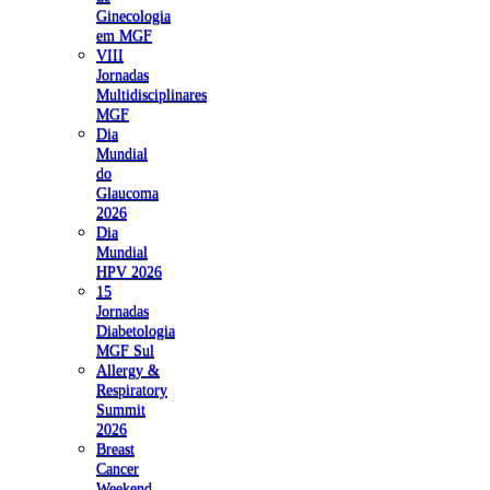
Ginecologia
em MGF
VIII
Jornadas
Multidisciplinares
MGF
Dia
Mundial
do
Glaucoma
2026
Dia
Mundial
HPV 2026
15
Jornadas
Diabetologia
MGF Sul
Allergy &
Respiratory
Summit
2026
Breast
Cancer
Weekend