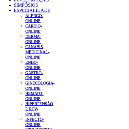
SIMPÓSIOS
ESPECIALIDADE
ALERGO-
ONLINE
CARDIO-
ONLINE
DERMA-
ONLINE
CANABIS
MEDICINAL-
ONLINE
ENDO-
ONLINE
GASTRO-
ONLINE
GINECOLOGIA-
ONLINE
HEMATO-
ONLINE
HIPERTENSÃO
E RCV-
ONLINE
INFECTO-
ONLINE