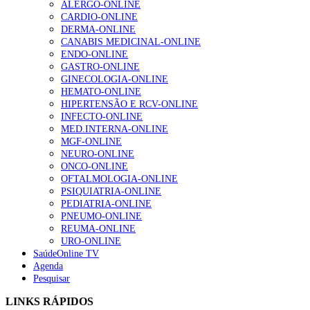
ALERGO-ONLINE
Enfermagem Forense. “Da urgência ao tribunal, cada
CARDIO-ONLINE
gesto conta e cada profissional faz a diferença”
DERMA-ONLINE
203 visualizações
CANABIS MEDICINAL-ONLINE
ENDO-ONLINE
GASTRO-ONLINE
GINECOLOGIA-ONLINE
1.º Episódio do Podcast “Frequência Cardio – Sintoniza
HEMATO-ONLINE
te na Insuficiência Cardíaca” da Bayer
HIPERTENSÃO E RCV-ONLINE
169 visualizações
INFECTO-ONLINE
MED.INTERNA-ONLINE
MGF-ONLINE
NEURO-ONLINE
Alguns milhares de utentes podem ficar sem médico de
ONCO-ONLINE
família com nova regras do registo, alerta associação
OFTALMOLOGIA-ONLINE
132 visualizações
PSIQUIATRIA-ONLINE
PEDIATRIA-ONLINE
PNEUMO-ONLINE
REUMA-ONLINE
URO-ONLINE
“Os programas de rastreio do cancro do pulmão são
SaúdeOnline TV
custo-efetivos e representam um investimento
Agenda
sustentável para os sistemas de saúde”
Pesquisar
93 visualizações
LINKS RÁPIDOS