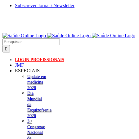
Skip
Subscrever Jornal / Newsletter
to
content
Pesquisar
LOGIN PROFISSIONAIS
JMF
ESPECIAIS
Update em
medicina
2026
Dia
Mundial
da
Esquizofrenia
2026
3.ᵒ
Congresso
Nacional
de