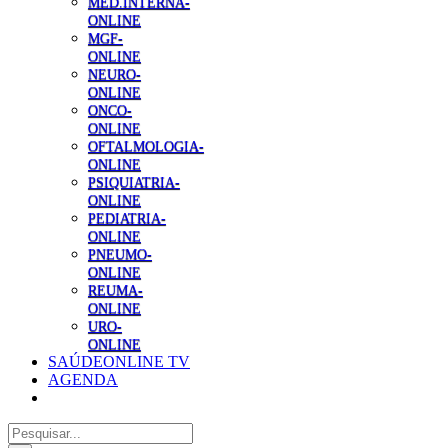
MED.INTERNA-
ONLINE
MGF-
ONLINE
NEURO-
ONLINE
ONCO-
ONLINE
OFTALMOLOGIA-
ONLINE
PSIQUIATRIA-
ONLINE
PEDIATRIA-
ONLINE
PNEUMO-
ONLINE
REUMA-
ONLINE
URO-
ONLINE
SAÚDEONLINE TV
AGENDA
Pesquisar