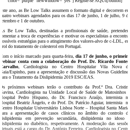
color=”purple” newwindow=”yes”] Registe-se AQUI[/button]
Este ano, as Be Low Talks assumem o formato digital e decorrem e
quatro webinars agendados para os dias 17 de junho, 1 de julho, 9 d
setembro e 1 de outubro.
As Be Low Talks, destinadas a profissionais de saúde, pretende
fomentar a troca de experiências e motivar os especialistas a encontra
possíveis estratégias para o atingimento dos valores-alvo de c-LDL, e
prol do tratamento de colesterol em Portugal.
Com o início marcado para quarta-feira,
dia 17 de junho, o primeir
webinar conta com a colaboração do Prof. Dr. Ricardo Fontes
Carvalho
, Cardiologista no Centro Hospitalar Vila Nova d
Gaia/Espinho, para a apresentação e discussão das Novas Guideline
para o Tratamento da Dislipidemia 2019 ESC/EAS.
Os próximos webinars terão o contributo da Prof.ª Dra. Cristin
Gavina, Cardiologista na Unidade Local de Saúde de Matosinhos 
Hospital Pedro Hispano, do Dr. Francisco Araújo, internista n
Hospital Beatriz Ângelo, e do Prof. Dr. Patrício Aguiar, internista n
Centro Hospitalar Universitário Lisboa Norte – Hospital Santa Maria
para a apresentação de casos clínicos no âmbito do controlo d
dislipidemia em prevenção secundária, dislipidemia no idoso 
dislipidemia no diabético, respetivamente. A moderação das sessõe
virtuais está a cargo do Dr. António Ferreira, Cardiologista no Centr