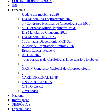
LOGIN PROFISSIONAIS
Pesquisar
JMF
Especiais
Update em medicina 2026
Dia Mundial da Esquizofrenia 2026
NOTÍCIAS RECENTES
3.ᵒ Congresso Nacional de Ginecologia em MGF
VIII Jornadas Multidisciplinares MGF
Quase 11.900 jovens recorreram aos cheques psicólogo e
Dia Mundial do Glaucoma 2026
nutricionista no primeiro mês
7 de Agosto, 2026
Dia Mundial HPV 2026
15 Jornadas Diabetologia MGF Sul
ULS de Coimbra estreia cirurgia endoscópica do ouvido com
Allergy & Respiratory Summit 2026
apoio robótico em Portugal
7 de Agosto, 2026
Breast Cancer Weekend
ASTOR 2026
Enfermeiros exigem esclarecimentos sobre eventual gestão
40.as Jornadas de Cardiologia, Hipertensão e Diabetes
privada da ULS do Algarve
7 de Agosto, 2026
.
XXXIV Congresso Nacional de Coloproctologia
Ordem dos Médicos alerta para riscos no novo sistema de acesso
.
a consultas e cirurgias
7 de Agosto, 2026
CARDIORRENAL LINK
ON CARDIOLOGIA
Portugal está a formar os médicos de que precisa?
6 de Agosto,
ON TO CARE
2026
» Ver todos
Nacional
Investigação
SIMPÓSIOS
NOTÍCIAS MAIS LIDAS
Especialidade