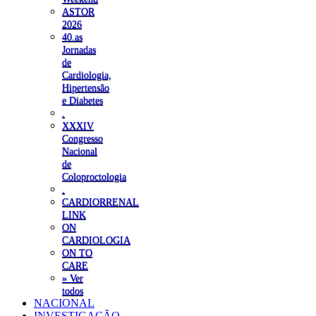
ASTOR
2026
40.as
Jornadas
de
Cardiologia,
Hipertensão
e Diabetes
.
XXXIV
Congresso
Nacional
de
Coloproctologia
.
CARDIORRENAL
LINK
ON
CARDIOLOGIA
ON TO
CARE
» Ver
todos
NACIONAL
INVESTIGAÇÃO