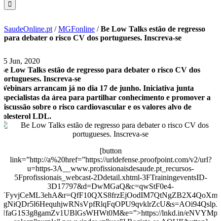
SaudeOnline.pt
/
MGFonline
/
Be Low Talks estão de regresso
para debater o risco CV dos portugueses. Inscreva-se
15 Jun, 2020
Be Low Talks estão de regresso para debater o risco CV dos
portugueses. Inscreva-se
Webinars arrancam já no dia 17 de junho. Iniciativa junta
especialistas da área para partilhar conhecimento e promover a
discussão sobre o risco cardiovascular e os valores alvo de
colesterol LDL.
[button
link=”http://a%20href=”https://urldefense.proofpoint.com/v2/url?
u=https-3A__www.profissionaisdesaude.pt_recursos-
5Fprofissionais_webcast-2Ddetail.xhtml-3FTrainingeventsID-
3D17797&d=DwMGaQ&c=qwStF0e4-
YFyvjCeML3ehA&r=QfF10QXS8frzEjOodIM7QtNgZB2X4QoXmh
vgNiQDr5l6HequhjwRNsVpfRlqFqOPU9qvklrZcU&s=AOi94QslpJ_
NfaG1S3g8gamZv1UBlGsWHWt0M&e=”>https://lnkd.in/eNVYMp