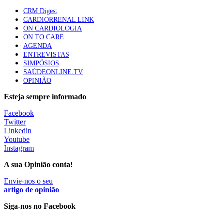
Quase quatro em cada dez doentes com enfarte
CRM Digest
apresentavam níveis elevados de Lp(a), revela estudo
CARDIORRENAL LINK
87 visualizações
ON CARDIOLOGIA
ON TO CARE
AGENDA
ENTREVISTAS
Trodelvy aprovado para primeira linha no cancro da
SIMPÓSIOS
mama triplo negativo metastático em doentes não
SAÚDEONLINE.TV
elegíveis para inibidores PD-(L)1
OPINIÃO
61 visualizações
Esteja sempre informado
MAIS NOTÍCIAS
Facebook
Twitter
Linkedin
Youtube
Quase 11.900 jovens recorreram aos cheques psicólogo e
Instagram
nutricionista no primeiro mês
7 Ago, 2026
|
0 Comments
A sua Opinião conta!
Envie-nos o seu
artigo de opinião
ULS de Coimbra estreia cirurgia endoscópica do ouvido com
apoio robótico em Portugal
Siga-nos no Facebook
7 Ago, 2026
|
0 Comments