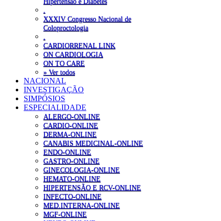
Hipertensão e Diabetes
.
XXXIV Congresso Nacional de
Coloproctologia
.
CARDIORRENAL LINK
ON CARDIOLOGIA
ON TO CARE
» Ver todos
NACIONAL
INVESTIGAÇÃO
SIMPÓSIOS
ESPECIALIDADE
ALERGO-ONLINE
CARDIO-ONLINE
DERMA-ONLINE
CANABIS MEDICINAL-ONLINE
ENDO-ONLINE
GASTRO-ONLINE
GINECOLOGIA-ONLINE
HEMATO-ONLINE
HIPERTENSÃO E RCV-ONLINE
INFECTO-ONLINE
MED.INTERNA-ONLINE
MGF-ONLINE