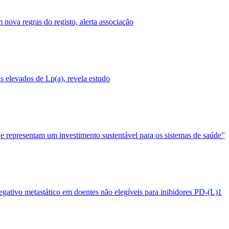
nova regras do registo, alerta associação
 elevados de Lp(a), revela estudo
 e representam um investimento sustentável para os sistemas de saúde”
egativo metastático em doentes não elegíveis para inibidores PD-(L)1