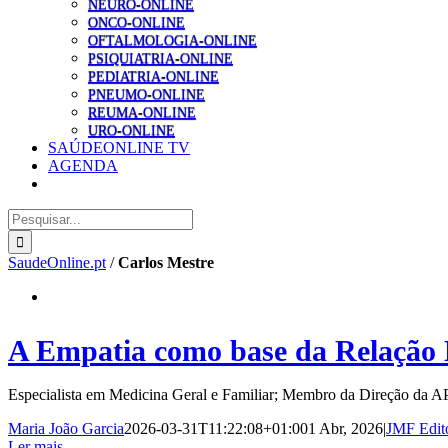
NEURO-ONLINE
ONCO-ONLINE
OFTALMOLOGIA-ONLINE
PSIQUIATRIA-ONLINE
PEDIATRIA-ONLINE
PNEUMO-ONLINE
REUMA-ONLINE
URO-ONLINE
SAÚDEONLINE TV
AGENDA
Pesquisar
SaudeOnline.pt
/
Carlos Mestre
A Empatia como base da Relação 
Especialista em Medicina Geral e Familiar; Membro da Direção da
Maria João Garcia
2026-03-31T11:22:08+01:00
1 Abr, 2026
|
JMF Edito
Ler mais...