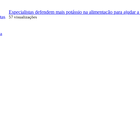
Especialistas defendem mais potássio na alimentação para ajudar a 
57 visualizações