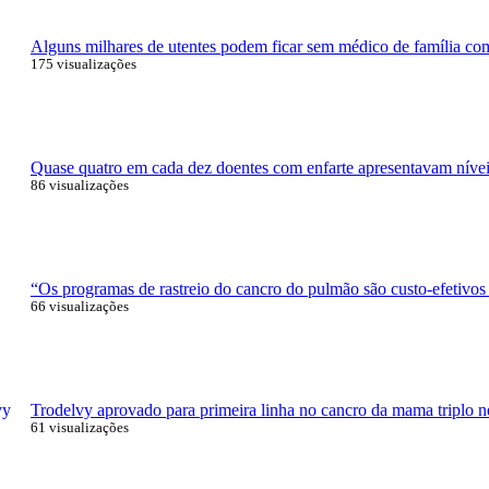
Alguns milhares de utentes podem ficar sem médico de família com 
175 visualizações
Quase quatro em cada dez doentes com enfarte apresentavam níveis
86 visualizações
“Os programas de rastreio do cancro do pulmão são custo-efetivos
66 visualizações
Trodelvy aprovado para primeira linha no cancro da mama triplo n
61 visualizações