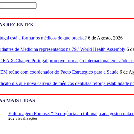
AS RECENTES
tugal está a formar os médicos de que precisa?
6 de Agosto, 2026
udantes de Medicina representados na 79.ª World Health Assembly
6 d
RA X-Change Portugal promove formação internacional em saúde sex
M reúne com coordenador do Pacto Estratégico para a Saúde
6 de Ag
dicato diz que nova carreira de médicos dentistas reforça estabilidade 
AS MAIS LIDAS
Enfermagem Forense. “Da urgência ao tribunal, cada gesto conta e 
202 visualizações