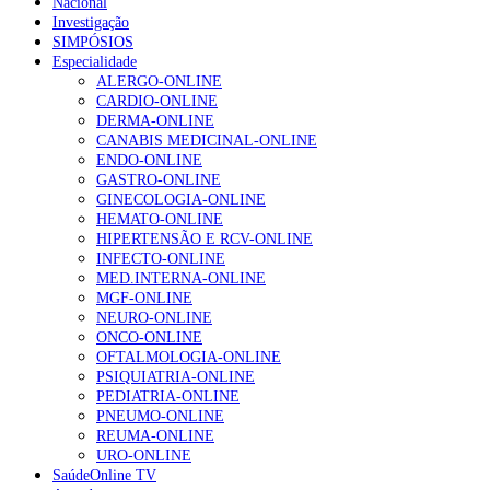
Nacional
Investigação
SIMPÓSIOS
Especialidade
ALERGO-ONLINE
CARDIO-ONLINE
DERMA-ONLINE
CANABIS MEDICINAL-ONLINE
ENDO-ONLINE
GASTRO-ONLINE
GINECOLOGIA-ONLINE
HEMATO-ONLINE
HIPERTENSÃO E RCV-ONLINE
INFECTO-ONLINE
MED.INTERNA-ONLINE
MGF-ONLINE
NEURO-ONLINE
ONCO-ONLINE
OFTALMOLOGIA-ONLINE
PSIQUIATRIA-ONLINE
PEDIATRIA-ONLINE
PNEUMO-ONLINE
REUMA-ONLINE
URO-ONLINE
SaúdeOnline TV