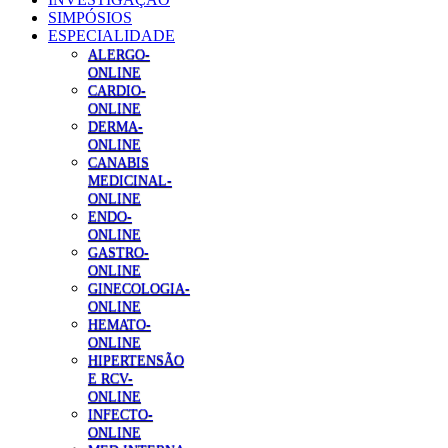
SIMPÓSIOS
ESPECIALIDADE
ALERGO-
ONLINE
CARDIO-
ONLINE
DERMA-
ONLINE
CANABIS
MEDICINAL-
ONLINE
ENDO-
ONLINE
GASTRO-
ONLINE
GINECOLOGIA-
ONLINE
HEMATO-
ONLINE
HIPERTENSÃO
E RCV-
ONLINE
INFECTO-
ONLINE