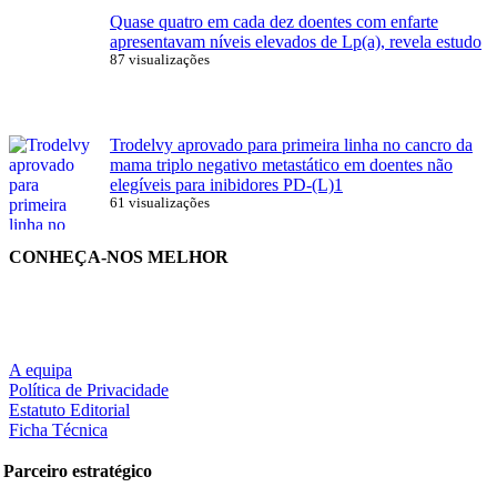
Quase quatro em cada dez doentes com enfarte
apresentavam níveis elevados de Lp(a), revela estudo
87 visualizações
Trodelvy aprovado para primeira linha no cancro da
mama triplo negativo metastático em doentes não
elegíveis para inibidores PD-(L)1
61 visualizações
CONHEÇA-NOS MELHOR
A equipa
Política de Privacidade
Estatuto Editorial
Ficha Técnica
Parceiro estratégico