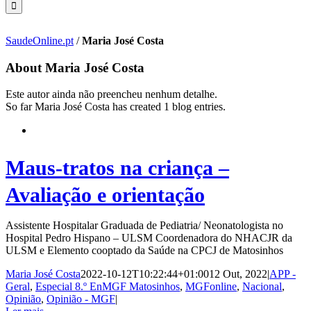
SaudeOnline.pt
/
Maria José Costa
About
Maria José Costa
Este autor ainda não preencheu nenhum detalhe.
So far Maria José Costa has created 1 blog entries.
Maus-tratos na criança –
Avaliação e orientação
Assistente Hospitalar Graduada de Pediatria/ Neonatologista no
Hospital Pedro Hispano – ULSM Coordenadora do NHACJR da
ULSM e Elemento cooptado da Saúde na CPCJ de Matosinhos
Maria José Costa
2022-10-12T10:22:44+01:00
12 Out, 2022
|
APP -
Geral
,
Especial 8.º EnMGF Matosinhos
,
MGFonline
,
Nacional
,
Opinião
,
Opinião - MGF
|