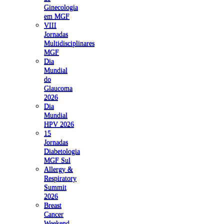
Ginecologia
em MGF
VIII
Jornadas
Multidisciplinares
MGF
Dia
Mundial
do
Glaucoma
2026
Dia
Mundial
HPV 2026
15
Jornadas
Diabetologia
MGF Sul
Allergy &
Respiratory
Summit
2026
Breast
Cancer
Weekend