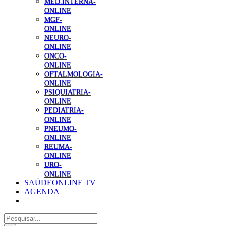
MED.INTERNA-
ONLINE
MGF-
ONLINE
NEURO-
ONLINE
ONCO-
ONLINE
OFTALMOLOGIA-
ONLINE
PSIQUIATRIA-
ONLINE
PEDIATRIA-
ONLINE
PNEUMO-
ONLINE
REUMA-
ONLINE
URO-
ONLINE
SAÚDEONLINE TV
AGENDA
Pesquisar