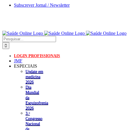
Skip
Subscrever Jornal / Newsletter
to
content
Pesquisar
LOGIN PROFISSIONAIS
JMF
ESPECIAIS
Update em
medicina
2026
Dia
Mundial
da
Esquizofrenia
2026
3.ᵒ
Congresso
Nacional
de