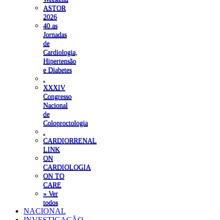
ASTOR
2026
40.as
Jornadas
de
Cardiologia,
Hipertensão
e Diabetes
.
XXXIV
Congresso
Nacional
de
Coloproctologia
.
CARDIORRENAL
LINK
ON
CARDIOLOGIA
ON TO
CARE
» Ver
todos
NACIONAL
INVESTIGAÇÃO