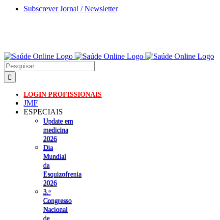
Skip
Subscrever Jornal / Newsletter
to
content
Pesquisar
LOGIN PROFISSIONAIS
JMF
ESPECIAIS
Update em
medicina
2026
Dia
Mundial
da
Esquizofrenia
2026
3.ᵒ
Congresso
Nacional
de