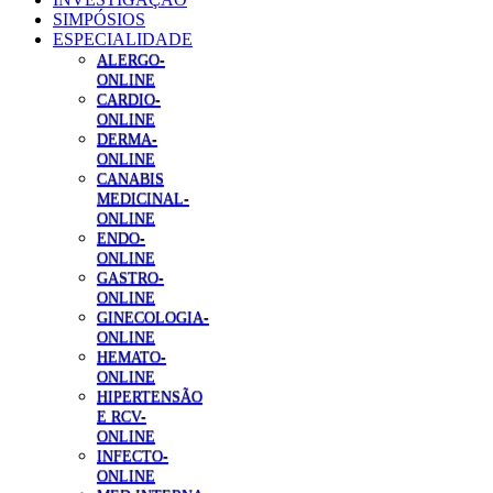
SIMPÓSIOS
ESPECIALIDADE
ALERGO-
ONLINE
CARDIO-
ONLINE
DERMA-
ONLINE
CANABIS
MEDICINAL-
ONLINE
ENDO-
ONLINE
GASTRO-
ONLINE
GINECOLOGIA-
ONLINE
HEMATO-
ONLINE
HIPERTENSÃO
E RCV-
ONLINE
INFECTO-
ONLINE