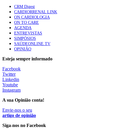
apresentavam níveis elevados de Lp(a), revela estudo
CRM Digest
86 visualizações
CARDIORRENAL LINK
ON CARDIOLOGIA
ON TO CARE
AGENDA
Trodelvy aprovado para primeira linha no cancro da
ENTREVISTAS
mama triplo negativo metastático em doentes não
SIMPÓSIOS
elegíveis para inibidores PD-(L)1
SAÚDEONLINE.TV
61 visualizações
OPINIÃO
Esteja sempre informado
MAIS NOTÍCIAS
Facebook
Twitter
Linkedin
Enfermeiros exigem esclarecimentos sobre eventual gestão
Youtube
privada da ULS do Algarve
Instagram
7 Ago, 2026
|
0 Comments
A sua Opinião conta!
Envie-nos o seu
Estudantes de Medicina representados na 79.ª World Health
artigo de opinião
Assembly
Siga-nos no Facebook
6 Ago, 2026
|
0 Comments