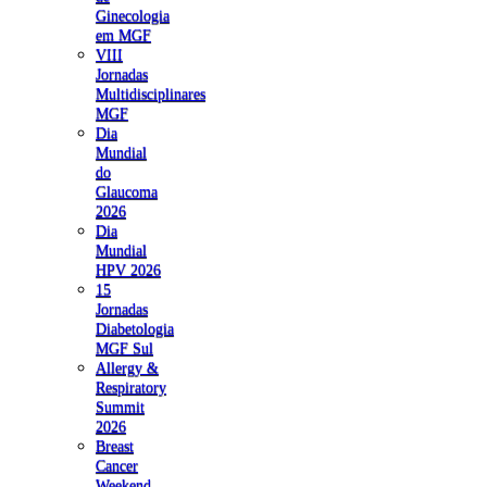
Ginecologia
em MGF
VIII
Jornadas
Multidisciplinares
MGF
Dia
Mundial
do
Glaucoma
2026
Dia
Mundial
HPV 2026
15
Jornadas
Diabetologia
MGF Sul
Allergy &
Respiratory
Summit
2026
Breast
Cancer
Weekend