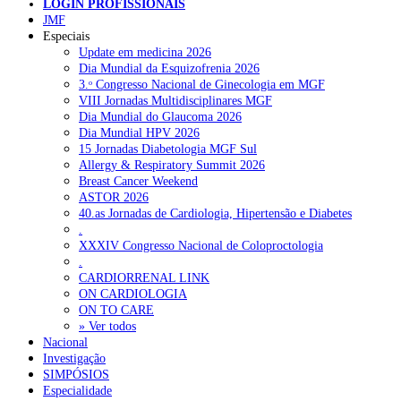
LOGIN PROFISSIONAIS
JMF
Especiais
Update em medicina 2026
NOTÍCIAS RECENTES
Dia Mundial da Esquizofrenia 2026
3.ᵒ Congresso Nacional de Ginecologia em MGF
Quase 11.900 jovens recorreram aos cheques psicólogo e
VIII Jornadas Multidisciplinares MGF
nutricionista no primeiro mês
7 de Agosto, 2026
Dia Mundial do Glaucoma 2026
Dia Mundial HPV 2026
ULS de Coimbra estreia cirurgia endoscópica do ouvido com
15 Jornadas Diabetologia MGF Sul
apoio robótico em Portugal
7 de Agosto, 2026
Allergy & Respiratory Summit 2026
Breast Cancer Weekend
Enfermeiros exigem esclarecimentos sobre eventual gestão
ASTOR 2026
privada da ULS do Algarve
7 de Agosto, 2026
40.as Jornadas de Cardiologia, Hipertensão e Diabetes
.
Ordem dos Médicos alerta para riscos no novo sistema de acesso
XXXIV Congresso Nacional de Coloproctologia
a consultas e cirurgias
7 de Agosto, 2026
.
CARDIORRENAL LINK
Portugal está a formar os médicos de que precisa?
6 de Agosto,
ON CARDIOLOGIA
2026
ON TO CARE
» Ver todos
Nacional
Investigação
NOTÍCIAS MAIS LIDAS
SIMPÓSIOS
Especialidade
Enfermagem Forense. “Da urgência ao tribunal, cada