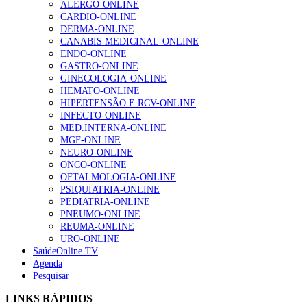
ALERGO-ONLINE
gesto conta e cada profissional faz a diferença”
CARDIO-ONLINE
202 visualizações
DERMA-ONLINE
CANABIS MEDICINAL-ONLINE
ENDO-ONLINE
GASTRO-ONLINE
Alguns milhares de utentes podem ficar sem médico de
GINECOLOGIA-ONLINE
família com nova regras do registo, alerta associação
HEMATO-ONLINE
155 visualizações
HIPERTENSÃO E RCV-ONLINE
INFECTO-ONLINE
MED.INTERNA-ONLINE
MGF-ONLINE
1.º Episódio do Podcast “Frequência Cardio – Sintoniza
NEURO-ONLINE
te na Insuficiência Cardíaca” da Bayer
ONCO-ONLINE
99 visualizações
OFTALMOLOGIA-ONLINE
PSIQUIATRIA-ONLINE
PEDIATRIA-ONLINE
PNEUMO-ONLINE
REUMA-ONLINE
“Os programas de rastreio do cancro do pulmão são
URO-ONLINE
custo-efetivos e representam um investimento
SaúdeOnline TV
sustentável para os sistemas de saúde”
Agenda
88 visualizações
Pesquisar
LINKS RÁPIDOS
Quase quatro em cada dez doentes com enfarte