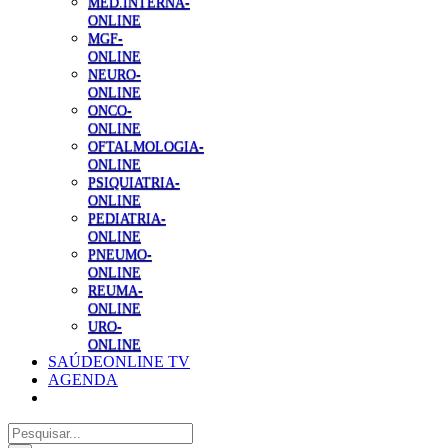
MED.INTERNA-
ONLINE
MGF-
ONLINE
NEURO-
ONLINE
ONCO-
ONLINE
OFTALMOLOGIA-
ONLINE
PSIQUIATRIA-
ONLINE
PEDIATRIA-
ONLINE
PNEUMO-
ONLINE
REUMA-
ONLINE
URO-
ONLINE
SAÚDEONLINE TV
AGENDA
Pesquisar