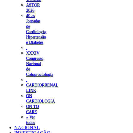
ASTOR
2026
40.as
Jornadas
de
Cardiologia,
Hipertensão
e Diabetes
.
XXXIV
Congresso
Nacional
de
Coloproctologia
.
CARDIORRENAL
LINK
ON
CARDIOLOGIA
ON TO
CARE
» Ver
todos
NACIONAL
INVESTIGAÇÃO