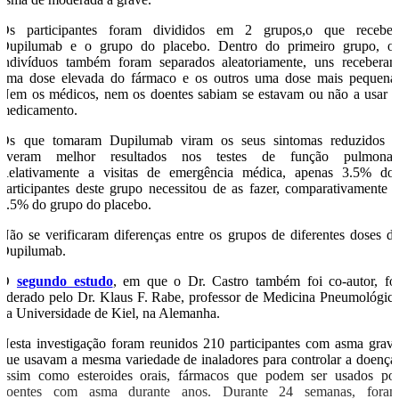
Os participantes foram divididos em 2 grupos,o que recebe
Dupilumab e o grupo do placebo. Dentro do primeiro grupo, o
indivíduos também foram separados aleatoriamente, uns recebera
uma dose elevada do fármaco e os outros uma dose mais pequena
Nem os médicos, nem os doentes sabiam se estavam ou não a usar 
medicamento.
Os que tomaram Dupilumab viram os seus sintomas reduzidos 
tiveram melhor resultados nos testes de função pulmonar
Relativamente a visitas de emergência médica, apenas 3.5% do
participantes deste grupo necessitou de as fazer, comparativamente 
6.5% do grupo do placebo.
Não se verificaram diferenças entre os grupos de diferentes doses d
Dupilumab.
O
segundo estudo
, em que o Dr. Castro também foi co-autor, fo
liderado pelo Dr. Klaus F. Rabe, professor de Medicina Pneumológic
na Universidade de Kiel, na Alemanha.
Nesta investigação foram reunidos 210 participantes com asma grav
que usavam a mesma variedade de inaladores para controlar a doença
assim como esteroides orais, fármacos que podem ser usados po
doentes com asma durante anos. Durante 24 semanas, fora