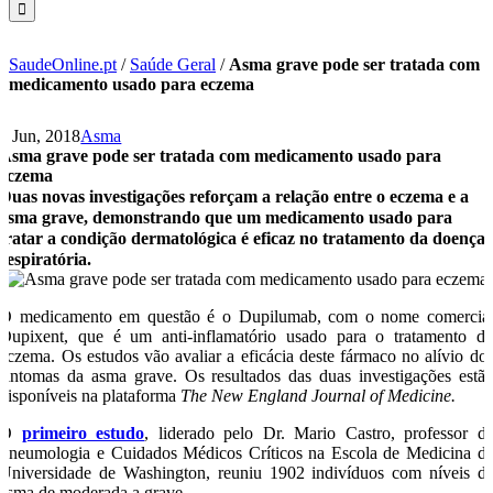
SaudeOnline.pt
/
Saúde Geral
/
Asma grave pode ser tratada com
medicamento usado para eczema
8 Jun, 2018
Asma
Asma grave pode ser tratada com medicamento usado para
eczema
Duas novas investigações reforçam a relação entre o eczema e a
asma grave, demonstrando que um medicamento usado para
tratar a condição dermatológica é eficaz no tratamento da doença
respiratória.
O medicamento em questão é o Dupilumab, com o nome comercia
Dupixent, que é um anti-inflamatório usado para o tratamento d
eczema. Os estudos vão avaliar a eficácia deste fármaco no alívio do
sintomas da asma grave. Os resultados das duas investigações estã
disponíveis na plataforma
The New England Journal of Medicine.
O
primeiro estudo
, liderado pelo Dr. Mario Castro, professor d
Pneumologia e Cuidados Médicos Críticos na Escola de Medicina d
Universidade de Washington, reuniu 1902 indivíduos com níveis d
asma de moderada a grave.