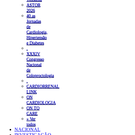
ASTOR
2026
40.as
Jornadas
de
Cardiologia,
Hipertensão
e Diabetes
.
XXXIV
Congresso
Nacional
de
Coloproctologia
.
CARDIORRENAL
LINK
ON
CARDIOLOGIA
ON TO
CARE
» Ver
todos
NACIONAL
INVESTIGAÇÃO