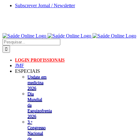
Skip
Subscrever Jornal / Newsletter
to
content
Pesquisar
LOGIN PROFISSIONAIS
JMF
ESPECIAIS
Update em
medicina
2026
Dia
Mundial
da
Esquizofrenia
2026
3.ᵒ
Congresso
Nacional
de