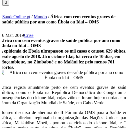
SaudeOnline.pt
/
Mundo
/
África com cem eventos graves de
saúde pública por ano como Ébola ou Idai – OMS
26 Mar, 2019
Crise
África com cem eventos graves de saúde pública por ano como
Ébola ou Idai – OMS
A epidemia de Ébola ultrapassou os mil casos e causou 629 óbitos,
desde agosto de 2018. Já o ciclone Idai, há cerca de 10 dias, em
Moçambique, no Zimbabué e no Maláui fez pelo menos 761
mortos.
África regista anualmente perto de cem eventos graves de saúd
pública, como o Ébola na República Democrática do Congo ou a
consequências do ciclone Idai, cujas vítimas foram hoje recordadas n
fórum da Organização Mundial de Saúde, em Cabo Verde.
No seu discurso de abertura do II Fórum da OMS para a Saúde e
África, a diretora regional da organização das Nações Unidas par
África, Matshidiso Moeti, apontou os efeitos do ciclone Idai, e “
segundo maior surto do vírus do Ébola”, que afeta a Repúblic