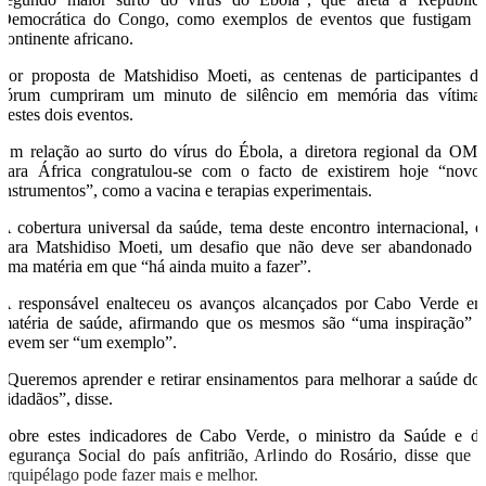
Democrática do Congo, como exemplos de eventos que fustigam 
continente africano.
Por proposta de Matshidiso Moeti, as centenas de participantes d
fórum cumpriram um minuto de silêncio em memória das vítima
destes dois eventos.
Em relação ao surto do vírus do Ébola, a diretora regional da OM
para África congratulou-se com o facto de existirem hoje “novo
instrumentos”, como a vacina e terapias experimentais.
A cobertura universal da saúde, tema deste encontro internacional, é
para Matshidiso Moeti, um desafio que não deve ser abandonado 
uma matéria em que “há ainda muito a fazer”.
A responsável enalteceu os avanços alcançados por Cabo Verde e
matéria de saúde, afirmando que os mesmos são “uma inspiração” 
devem ser “um exemplo”.
“Queremos aprender e retirar ensinamentos para melhorar a saúde do
cidadãos”, disse.
Sobre estes indicadores de Cabo Verde, o ministro da Saúde e d
Segurança Social do país anfitrião, Arlindo do Rosário, disse que 
arquipélago pode fazer mais e melhor.