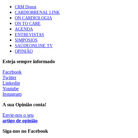
Quase quatro em cada dez doentes com enfarte
CRM Digest
apresentavam níveis elevados de Lp(a), revela estudo
CARDIORRENAL LINK
88 visualizações
ON CARDIOLOGIA
ON TO CARE
AGENDA
ENTREVISTAS
Trodelvy aprovado para primeira linha no cancro da
SIMPÓSIOS
mama triplo negativo metastático em doentes não
SAÚDEONLINE.TV
elegíveis para inibidores PD-(L)1
OPINIÃO
61 visualizações
Esteja sempre informado
MAIS NOTÍCIAS
Facebook
Twitter
Linkedin
Youtube
Estudo relaciona exposição a pesticidas na infância com idade
Instagram
da primeira menstruação
28 Jul, 2026
A sua Opinião conta!
Envie-nos o seu
Mulher cega recupera visão com transplante inédito em Itália
artigo de opinião
28 Jul, 2026
|
0 Comments
Siga-nos no Facebook