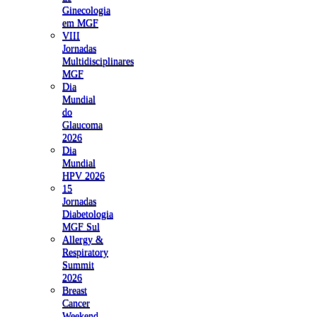
Ginecologia
em MGF
VIII
Jornadas
Multidisciplinares
MGF
Dia
Mundial
do
Glaucoma
2026
Dia
Mundial
HPV 2026
15
Jornadas
Diabetologia
MGF Sul
Allergy &
Respiratory
Summit
2026
Breast
Cancer
Weekend