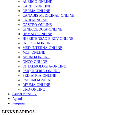
ALERGO-ONLINE
1.º Episódio do Podcast “Frequência Cardio – Sintoniza
CARDIO-ONLINE
te na Insuficiência Cardíaca” da Bayer
DERMA-ONLINE
207 visualizações
CANABIS MEDICINAL-ONLINE
ENDO-ONLINE
GASTRO-ONLINE
GINECOLOGIA-ONLINE
Enfermagem Forense. “Da urgência ao tribunal, cada
HEMATO-ONLINE
gesto conta e cada profissional faz a diferença”
HIPERTENSÃO E RCV-ONLINE
203 visualizações
INFECTO-ONLINE
MED.INTERNA-ONLINE
MGF-ONLINE
NEURO-ONLINE
Alguns milhares de utentes podem ficar sem médico de
ONCO-ONLINE
família com nova regras do registo, alerta associação
OFTALMOLOGIA-ONLINE
162 visualizações
PSIQUIATRIA-ONLINE
PEDIATRIA-ONLINE
PNEUMO-ONLINE
REUMA-ONLINE
URO-ONLINE
“Os programas de rastreio do cancro do pulmão são
SaúdeOnline TV
custo-efetivos e representam um investimento
Agenda
sustentável para os sistemas de saúde”
Pesquisar
94 visualizações
LINKS RÁPIDOS