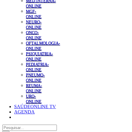
MED.INTERNA-
ONLINE
MGF-
ONLINE
NEURO-
ONLINE
ONCO-
ONLINE
OFTALMOLOGIA-
ONLINE
PSIQUIATRIA-
ONLINE
PEDIATRIA-
ONLINE
PNEUMO-
ONLINE
REUMA-
ONLINE
URO-
ONLINE
SAÚDEONLINE TV
AGENDA
Pesquisar