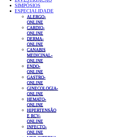
SIMPÓSIOS
ESPECIALIDADE
ALERGO-
ONLINE
CARDIO-
ONLINE
DERMA-
ONLINE
CANABIS
MEDICINAL-
ONLINE
ENDO-
ONLINE
GASTRO-
ONLINE
GINECOLOGIA-
ONLINE
HEMATO-
ONLINE
HIPERTENSÃO
E RCV-
ONLINE
INFECTO-
ONLINE