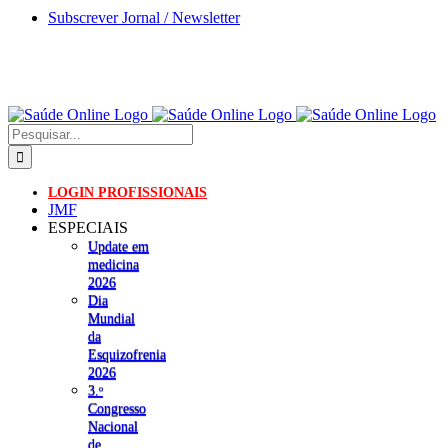
Skip
Subscrever Jornal / Newsletter
to
content
Pesquisar
LOGIN PROFISSIONAIS
JMF
ESPECIAIS
Update em
medicina
2026
Dia
Mundial
da
Esquizofrenia
2026
3.ᵒ
Congresso
Nacional
de