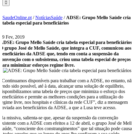
SaudeOnline.pt
/
NotíciasSaúde
/
ADSE: Grupo Mello Saúde cria
tabela especial para beneficiários
19 Fev, 2019
ADSE: Grupo Mello Saúde cria tabela especial para beneficiários
O grupo José de Mello Saúde, que integra a CUF, comunicou aos
beneficiários da ADSE que, tendo em conta a suspensão da
convenção com o subsistema, criou uma tabela especial de preços
para minimizar esforços regime livre.
“Continuamos disponíveis para trabalhar com a ADSE, no entanto, nã
tendo sido possível, até à data, alcançar uma solução de equilíbrio,
disponibilizamos uma tabela de preços que minimiza o esforço dos
beneficiários e permite as melhores condições para a utilização do
regime livre, nos hospitais e clínicas da rede CUF”, diz a mensagem
enviada aos beneficiários da ADSE, a que a Lusa teve acesso.
Na missiva, salienta-se que, apesar da suspensão da convenção
existente com a ADSE com efeitos a 12 de abril, o grupo José de Mell
Saúde, “consciente dos constrangimentos” que tal situação pode causar
a todos aqueles que ao longo de anos lhe confiaram a sua saúde,