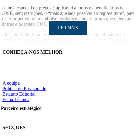
A tabela especial de preços é aplicável a todos os beneficiários da
ADSE, sem restrições, o “mais ajustada possível ao regime livre”, para
posterior pedido de reembolso, esclarece ainda o grupo que detém as
clínicas e hospitais CUF.
LER MAIS
A José de Mello Saúde explica na mensagem aos beneficiários da
ADSE que tentou, durante muito tempo, e “até ao limite do possíve”,
evitar a suspensão da convenção com a ADSE, e manifesta-se “sempre
disponível” para encontrar “um entendimento equilibrado e justo” para
CONHEÇA-NOS MELHOR
as partes, que tenha em consideração os superiores interesses dos
beneficiários da ADSE.
LUSA
LER MAIS
A equipa
Política de Privacidade
Estatuto Editorial
Ficha Técnica
Partilhe nas redes sociais:
Parceiro estratégico
SECÇÕES
Pesquisar