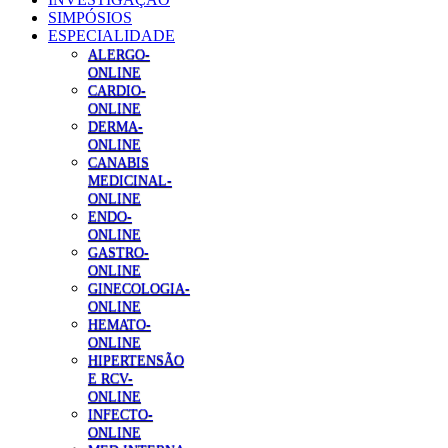
SIMPÓSIOS
ESPECIALIDADE
ALERGO-
ONLINE
CARDIO-
ONLINE
DERMA-
ONLINE
CANABIS
MEDICINAL-
ONLINE
ENDO-
ONLINE
GASTRO-
ONLINE
GINECOLOGIA-
ONLINE
HEMATO-
ONLINE
HIPERTENSÃO
E RCV-
ONLINE
INFECTO-
ONLINE