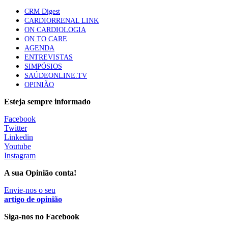
apresentavam níveis elevados de Lp(a), revela estudo
CRM Digest
88 visualizações
CARDIORRENAL LINK
ON CARDIOLOGIA
ON TO CARE
AGENDA
Trodelvy aprovado para primeira linha no cancro da
ENTREVISTAS
mama triplo negativo metastático em doentes não
SIMPÓSIOS
elegíveis para inibidores PD-(L)1
SAÚDEONLINE.TV
61 visualizações
OPINIÃO
Esteja sempre informado
MAIS NOTÍCIAS
Facebook
Twitter
Linkedin
I Simpósio Internacional de Enfermagem Forense esgota
Youtube
inscrições presenciais e abre participação online
Instagram
10 Ago, 2026
|
0 Comments
A sua Opinião conta!
Envie-nos o seu
Ordem dos Médicos pede simplificação urgente das regras para
artigo de opinião
atualização de dados dos utentes
Siga-nos no Facebook
10 Ago, 2026
|
0 Comments