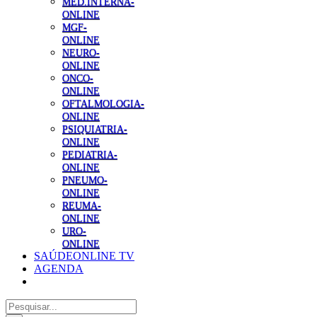
MED.INTERNA-
ONLINE
MGF-
ONLINE
NEURO-
ONLINE
ONCO-
ONLINE
OFTALMOLOGIA-
ONLINE
PSIQUIATRIA-
ONLINE
PEDIATRIA-
ONLINE
PNEUMO-
ONLINE
REUMA-
ONLINE
URO-
ONLINE
SAÚDEONLINE TV
AGENDA
Pesquisar