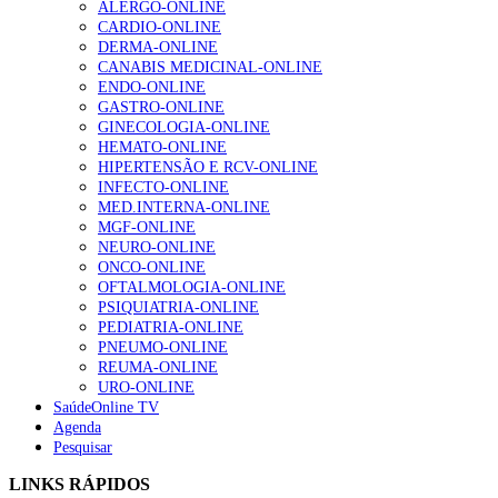
ALERGO-ONLINE
te na Insuficiência Cardíaca” da Bayer
CARDIO-ONLINE
207 visualizações
DERMA-ONLINE
CANABIS MEDICINAL-ONLINE
ENDO-ONLINE
GASTRO-ONLINE
Enfermagem Forense. “Da urgência ao tribunal, cada
GINECOLOGIA-ONLINE
gesto conta e cada profissional faz a diferença”
HEMATO-ONLINE
203 visualizações
HIPERTENSÃO E RCV-ONLINE
INFECTO-ONLINE
MED.INTERNA-ONLINE
MGF-ONLINE
Alguns milhares de utentes podem ficar sem médico de
NEURO-ONLINE
família com nova regras do registo, alerta associação
ONCO-ONLINE
162 visualizações
OFTALMOLOGIA-ONLINE
PSIQUIATRIA-ONLINE
PEDIATRIA-ONLINE
PNEUMO-ONLINE
REUMA-ONLINE
“Os programas de rastreio do cancro do pulmão são
URO-ONLINE
custo-efetivos e representam um investimento
SaúdeOnline TV
sustentável para os sistemas de saúde”
Agenda
94 visualizações
Pesquisar
LINKS RÁPIDOS
Quase quatro em cada dez doentes com enfarte