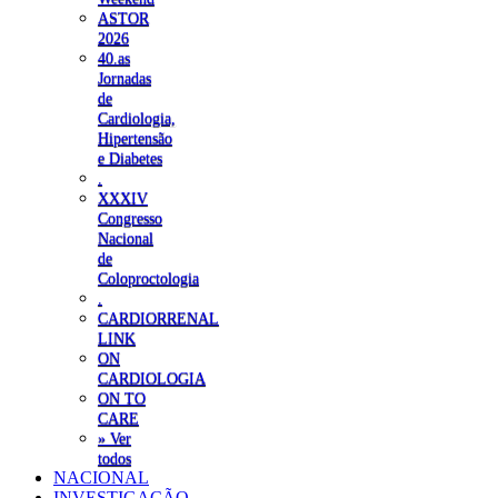
ASTOR
2026
40.as
Jornadas
de
Cardiologia,
Hipertensão
e Diabetes
.
XXXIV
Congresso
Nacional
de
Coloproctologia
.
CARDIORRENAL
LINK
ON
CARDIOLOGIA
ON TO
CARE
» Ver
todos
NACIONAL
INVESTIGAÇÃO