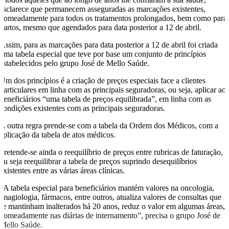
esclarece que permanecem asseguradas as marcações existentes,
nomeadamente para todos os tratamentos prolongados, bem como para
partos, mesmo que agendados para data posterior a 12 de abril.
Assim, para as marcações para data posterior a 12 de abril foi criada
uma tabela especial que teve por base um conjunto de princípios
estabelecidos pelo grupo José de Mello Saúde.
Um dos princípios é a criação de preços especiais face a clientes
particulares em linha com as principais seguradoras, ou seja, aplicar ao
beneficiários “uma tabela de preços equilibrada”, em linha com as
condições existentes com as principais seguradoras.
A outra regra prende-se com a tabela da Ordem dos Médicos, com a
aplicação da tabela de atos médicos.
Pretende-se ainda o reequilíbrio de preços entre rubricas de faturação,
ou seja reequilibrar a tabela de preços suprindo desequilíbrios
existentes entre as várias áreas clínicas.
“A tabela especial para beneficiários mantém valores na oncologia,
imagiologia, fármacos, entre outros, atualiza valores de consultas que
se mantinham inalterados há 20 anos, reduz o valor em algumas áreas,
nomeadamente nas diárias de internamento”, precisa o grupo José de
Mello Saúde.