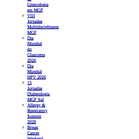
Ginecologia
em MGF
VIII
Jornadas
Multidisciplinares
MGF
Dia
Mundial
do
Glaucoma
2026
Dia
Mundial
HPV 2026
15
Jornadas
Diabetologia
MGF Sul
Allergy &
Respiratory
Summit
2026
Breast
Cancer
Weekend