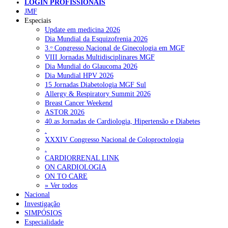
LOGIN PROFISSIONAIS
JMF
Especiais
NOTÍCIAS RECENTES
Update em medicina 2026
Dia Mundial da Esquizofrenia 2026
I Simpósio Internacional de Enfermagem Forense esgota
3.ᵒ Congresso Nacional de Ginecologia em MGF
inscrições presenciais e abre participação online
10 de Agosto,
VIII Jornadas Multidisciplinares MGF
2026
Dia Mundial do Glaucoma 2026
Dia Mundial HPV 2026
Ordem dos Médicos pede simplificação urgente das regras para
15 Jornadas Diabetologia MGF Sul
atualização de dados dos utentes
10 de Agosto, 2026
Allergy & Respiratory Summit 2026
Breast Cancer Weekend
Programa Voltar a Casa para doentes com alta clínica só avança
ASTOR 2026
com Orçamento de 2027
10 de Agosto, 2026
40.as Jornadas de Cardiologia, Hipertensão e Diabetes
.
Ministério prepara regras para acompanhamento da gravidez de
XXXIV Congresso Nacional de Coloproctologia
baixo risco por enfermeiros especialistas
10 de Agosto, 2026
.
CARDIORRENAL LINK
Presidente da República promulga clarificação dos incentivos a
ON CARDIOLOGIA
médicos por trabalho suplementar
10 de Agosto, 2026
ON TO CARE
» Ver todos
Nacional
Investigação
NOTÍCIAS MAIS LIDAS
SIMPÓSIOS
Especialidade
1.º Episódio do Podcast “Frequência Cardio – Sintoniza