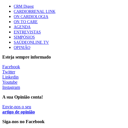
Especialistas defendem mais potássio na alimentação
CRM Digest
para ajudar a controlar a hipertensão
CARDIORRENAL LINK
57 visualizações
ON CARDIOLOGIA
ON TO CARE
AGENDA
ENTREVISTAS
SIMPÓSIOS
SAÚDEONLINE.TV
OPINIÃO
Esteja sempre informado
Facebook
Twitter
Linkedin
Youtube
Instagram
A sua Opinião conta!
Envie-nos o seu
artigo de opinião
Siga-nos no Facebook