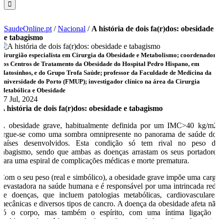
SaudeOnline.pt
/
Nacional
/
A história de dois fa(r)dos: obesidade
e tabagismo
Cirurgião especialista em Cirurgia da Obesidade e Metabolismo; coordenador
dos Centros de Tratamento da Obesidade do Hospital Pedro Hispano, em
Matosinhos, e do Grupo Trofa Saúde; professor da Faculdade de Medicina da
Universidade do Porto (FMUP); investigador clínico na área da Cirurgia
Metabólica e Obesidade
17 Jul, 2024
A história de dois fa(r)dos: obesidade e tabagismo
A obesidade grave, habitualmente definida por um IMC>40 kg/m2
ergue-se como uma sombra omnipresente no panorama de saúde do
países desenvolvidos. Esta condição só tem rival no peso d
tabagismo, sendo que ambas as doenças arrastam os seus portadore
para uma espiral de complicações médicas e morte prematura.
Com o seu peso (real e simbólico), a obesidade grave impõe uma carg
devastadora na saúde humana e é responsável por uma intrincada red
de doenças, que incluem patologias metabólicas, cardiovasculares
mecânicas e diversos tipos de cancro. A doença da obesidade afeta nã
só o corpo, mas também o espírito, com uma íntima ligação 