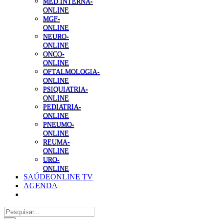
MED.INTERNA-
ONLINE
MGF-
ONLINE
NEURO-
ONLINE
ONCO-
ONLINE
OFTALMOLOGIA-
ONLINE
PSIQUIATRIA-
ONLINE
PEDIATRIA-
ONLINE
PNEUMO-
ONLINE
REUMA-
ONLINE
URO-
ONLINE
SAÚDEONLINE TV
AGENDA
Pesquisar