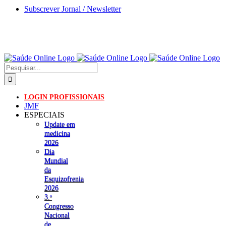
Skip
Subscrever Jornal / Newsletter
to
content
Pesquisar
LOGIN PROFISSIONAIS
JMF
ESPECIAIS
Update em
medicina
2026
Dia
Mundial
da
Esquizofrenia
2026
3.ᵒ
Congresso
Nacional
de