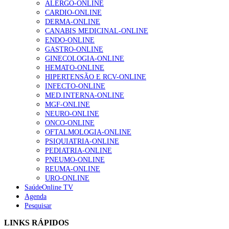
ALERGO-ONLINE
Alguns milhares de utentes podem ficar sem médico de
CARDIO-ONLINE
família com nova regras do registo, alerta associação
DERMA-ONLINE
175 visualizações
CANABIS MEDICINAL-ONLINE
ENDO-ONLINE
GASTRO-ONLINE
GINECOLOGIA-ONLINE
Quase quatro em cada dez doentes com enfarte
HEMATO-ONLINE
apresentavam níveis elevados de Lp(a), revela estudo
HIPERTENSÃO E RCV-ONLINE
86 visualizações
INFECTO-ONLINE
MED.INTERNA-ONLINE
MGF-ONLINE
NEURO-ONLINE
“Os programas de rastreio do cancro do pulmão são
ONCO-ONLINE
custo-efetivos e representam um investimento
OFTALMOLOGIA-ONLINE
sustentável para os sistemas de saúde”
PSIQUIATRIA-ONLINE
66 visualizações
PEDIATRIA-ONLINE
PNEUMO-ONLINE
REUMA-ONLINE
Trodelvy aprovado para primeira linha no cancro da
URO-ONLINE
mama triplo negativo metastático em doentes não
SaúdeOnline TV
elegíveis para inibidores PD-(L)1
Agenda
61 visualizações
Pesquisar
LINKS RÁPIDOS