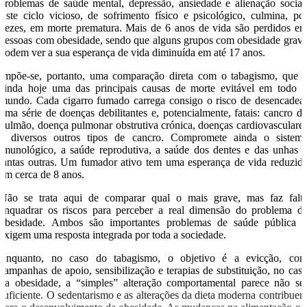
problemas de saúde mental, depressão, ansiedade e alienação social
Este ciclo vicioso, de sofrimento físico e psicológico, culmina, po
vezes, em morte prematura. Mais de 6 anos de vida são perdidos e
pessoas com obesidade, sendo que alguns grupos com obesidade grav
podem ver a sua esperança de vida diminuída em até 17 anos.
Impõe-se, portanto, uma comparação direta com o tabagismo, que 
ainda hoje uma das principais causas de morte evitável em todo 
mundo. Cada cigarro fumado carrega consigo o risco de desencadea
uma série de doenças debilitantes e, potencialmente, fatais: cancro d
pulmão, doença pulmonar obstrutiva crónica, doenças cardiovasculare
e diversos outros tipos de cancro. Compromete ainda o sistem
imunológico, a saúde reprodutiva, a saúde dos dentes e das unhas 
tantas outras. Um fumador ativo tem uma esperança de vida reduzid
em cerca de 8 anos.
Não se trata aqui de comparar qual o mais grave, mas faz falt
enquadrar os riscos para perceber a real dimensão do problema d
obesidade. Ambos são importantes problemas de saúde pública 
exigem uma resposta integrada por toda a sociedade.
Enquanto, no caso do tabagismo, o objetivo é a evicção, co
campanhas de apoio, sensibilização e terapias de substituição, no cas
da obesidade, a “simples” alteração comportamental parece não se
suficiente. O sedentarismo e as alterações da dieta moderna contribue