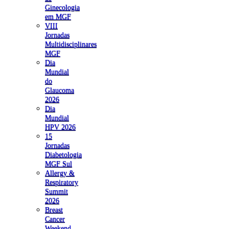
Ginecologia
em MGF
VIII
Jornadas
Multidisciplinares
MGF
Dia
Mundial
do
Glaucoma
2026
Dia
Mundial
HPV 2026
15
Jornadas
Diabetologia
MGF Sul
Allergy &
Respiratory
Summit
2026
Breast
Cancer
Weekend