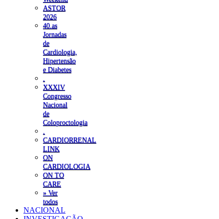
ASTOR
2026
40.as
Jornadas
de
Cardiologia,
Hipertensão
e Diabetes
.
XXXIV
Congresso
Nacional
de
Coloproctologia
.
CARDIORRENAL
LINK
ON
CARDIOLOGIA
ON TO
CARE
» Ver
todos
NACIONAL
INVESTIGAÇÃO