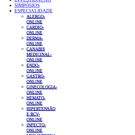
SIMPÓSIOS
ESPECIALIDADE
ALERGO-
ONLINE
CARDIO-
ONLINE
DERMA-
ONLINE
CANABIS
MEDICINAL-
ONLINE
ENDO-
ONLINE
GASTRO-
ONLINE
GINECOLOGIA-
ONLINE
HEMATO-
ONLINE
HIPERTENSÃO
E RCV-
ONLINE
INFECTO-
ONLINE