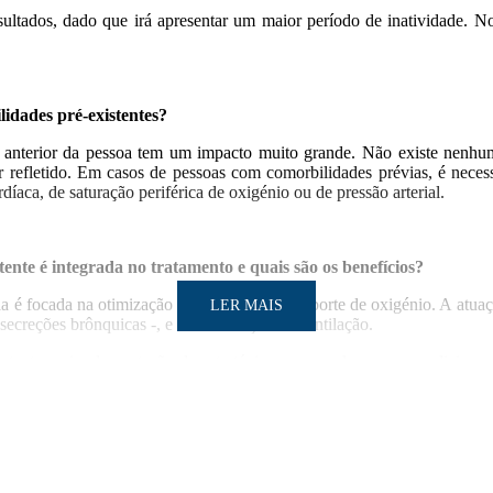
ultados, dado que irá apresentar um maior período de inatividade. No
lidades pré-existentes?
al anterior da pessoa tem um impacto muito grande. Não existe nenhum
r refletido. Em casos de pessoas com comorbilidades prévias, é neces
íaca, de saturação periférica de oxigénio ou de pressão arterial.
tente é integrada no tratamento e quais são os benefícios?
ria é focada na otimização do sistema de transporte de oxigénio. A atua
LER MAIS
secreções brônquicas -, e na otimização da ventilação.
ortante na implementação de estratégias que envolvem o recondicionam
ão dos utentes, de modo que interiorizem estratégias de autogestão que