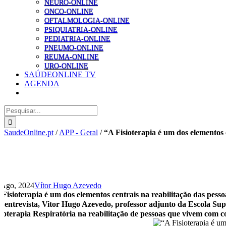
NEURO-ONLINE
ONCO-ONLINE
OFTALMOLOGIA-ONLINE
PSIQUIATRIA-ONLINE
PEDIATRIA-ONLINE
PNEUMO-ONLINE
REUMA-ONLINE
URO-ONLINE
SAÚDEONLINE TV
AGENDA
Pesquisar
SaudeOnline.pt
/
APP - Geral
/
“A Fisioterapia é um dos elementos 
 Ago, 2024
Vítor Hugo Azevedo
 Fisioterapia é um dos elementos centrais na reabilitação das pes
 entrevista, Vitor Hugo Azevedo, professor adjunto da Escola Super
sioterapia Respiratória na reabilitação de pessoas que vivem com c