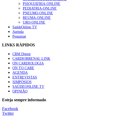
PSIQUIATRIA-ONLINE
“Os programas de rastreio do cancro do pulmão são custo-ef
PEDIATRIA-ONLINE
66 visualizações
PNEUMO-ONLINE
REUMA-ONLINE
URO-ONLINE
SaúdeOnline TV
Agenda
Pesquisar
Trodelvy aprovado para primeira linha no cancro da mama tr
61 visualizações
LINKS RÁPIDOS
CRM Digest
CARDIORRENAL LINK
ON CARDIOLOGIA
Especialistas defendem mais potássio na alimentação para aj
ON TO CARE
57 visualizações
AGENDA
ENTREVISTAS
SIMPÓSIOS
SAÚDEONLINE.TV
OPINIÃO
MAIS NOTÍCIAS
Esteja sempre informado
Sindicato diz que nova carreira de médicos dentistas reforça est
Facebook
6 Ago, 2026
|
0 Comments
Twitter