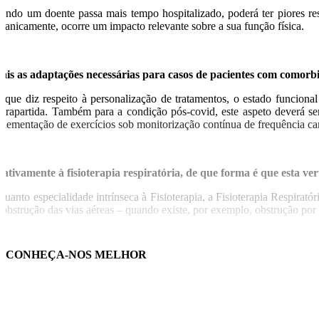
ando um doente passa mais tempo hospitalizado, poderá ter piores res
canicamente, ocorre um impacto relevante sobre a sua função física.
ais as adaptações necessárias para casos de pacientes com comorbi
 que diz respeito à personalização de tratamentos, o estado funcion
ntrapartida. Também para a condição pós-covid, este aspeto deverá se
plementação de exercícios sob monitorização contínua de frequência card
lativamente à fisioterapia respiratória, de que forma é que esta ver
quanto especialidade intrínseca à Fisioterapia, a Fisioterapia Respirató
sobstrução das vias aéreas – quando existe, por exemplo, obstrução por 
 fisioterapeutas respiratórios desempenham ainda um papel muito imp
avés de treino aeróbico, de treino de força e de estratégias de educação.
CONHEÇA-NOS MELHOR
reabilitação e o papel da Fisioterapia devem contribuir para a educaç
sociados à condição pós-covid.