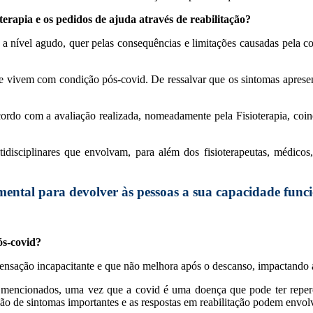
terapia e os pedidos de ajuda através de reabilitação?
a nível agudo, quer pelas consequências e limitações causadas pela c
que vivem com condição pós-covid. De ressalvar que os sintomas apresen
acordo com a avaliação realizada, nomeadamente pela Fisioterapia, coi
isciplinares que envolvam, para além dos fisioterapeutas, médicos, 
mental para devolver às pessoas a sua capacidade func
ós-covid?
 sensação incapacitante e que não melhora após o descanso, impactando a
s mencionados, uma vez que a covid é uma doença que pode ter repercu
ão de sintomas importantes e as respostas em reabilitação podem envol