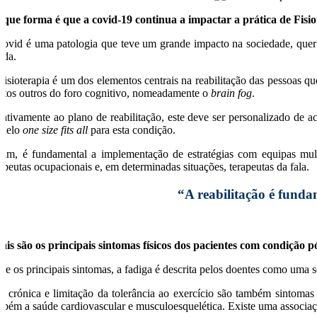
 que forma é que a covid-19 continua a impactar a prática de Fisio
covid é uma patologia que teve um grande impacto na sociedade, quer 
uda.
Fisioterapia é um dos elementos centrais na reabilitação das pessoas 
itos outros do foro cognitivo, nomeadamente o
brain fog
.
lativamente ao plano de reabilitação, este deve ser personalizado de 
delo
one size fits all
para esta condição.
sim, é fundamental a implementação de estratégias com equipas multid
rapeutas ocupacionais e, em determinadas situações, terapeutas da fala.
“A reabilitação é funda
ais são os principais sintomas físicos dos pacientes com condição p
tre os principais sintomas, a fadiga é descrita pelos doentes como uma
r crónica e limitação da tolerância ao exercício são também sintoma
mbém a saúde cardiovascular e musculoesquelética. Existe uma associaç