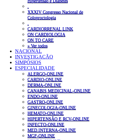
Hipertensão e Diabetes
.
XXXIV Congresso Nacional de
Coloproctologia
.
CARDIORRENAL LINK
ON CARDIOLOGIA
ON TO CARE
» Ver todos
NACIONAL
INVESTIGAÇÃO
SIMPÓSIOS
ESPECIALIDADE
ALERGO-ONLINE
CARDIO-ONLINE
DERMA-ONLINE
CANABIS MEDICINAL-ONLINE
ENDO-ONLINE
GASTRO-ONLINE
GINECOLOGIA-ONLINE
HEMATO-ONLINE
HIPERTENSÃO E RCV-ONLINE
INFECTO-ONLINE
MED.INTERNA-ONLINE
MGF-ONLINE