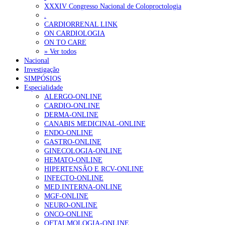
ANEM reúne com coordenador do Pacto Estratégico para a Saúde
XXXIV Congresso Nacional de Coloproctologia
.
Sindicato diz que nova carreira de médicos dentistas reforça estabi
CARDIORRENAL LINK
ON CARDIOLOGIA
ON TO CARE
OTÍCIAS MAIS LIDAS
» Ver todos
Nacional
Investigação
Enfermagem Forense. “Da urgência ao tribunal, cada gesto c
SIMPÓSIOS
202 visualizações
Especialidade
ALERGO-ONLINE
CARDIO-ONLINE
DERMA-ONLINE
CANABIS MEDICINAL-ONLINE
Alguns milhares de utentes podem ficar sem médico de famíl
ENDO-ONLINE
175 visualizações
GASTRO-ONLINE
GINECOLOGIA-ONLINE
HEMATO-ONLINE
HIPERTENSÃO E RCV-ONLINE
INFECTO-ONLINE
Quase quatro em cada dez doentes com enfarte apresentavam
MED.INTERNA-ONLINE
86 visualizações
MGF-ONLINE
NEURO-ONLINE
ONCO-ONLINE
OFTALMOLOGIA-ONLINE