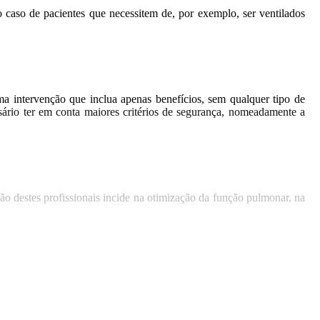
 caso de pacientes que necessitem de, por exemplo, ser ventilados
a intervenção que inclua apenas benefícios, sem qualquer tipo de
sário ter em conta maiores critérios de segurança, nomeadamente a
ção destes profissionais incide na otimização da função pulmonar, na
ento e a otimização da aptidão cardiorrespiratória, nomeadamente
 lhes permitam ser o mais autónomas possível na gestão de sintomas