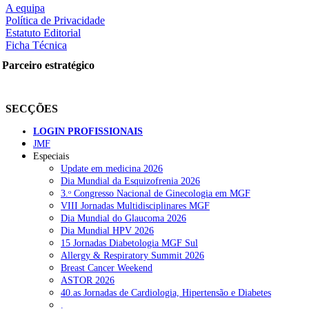
A equipa
Política de Privacidade
Estatuto Editorial
Ficha Técnica
rtilhe nas redes sociais:
Parceiro estratégico
SECÇÕES
LOGIN PROFISSIONAIS
JMF
squisar
Especiais
Update em medicina 2026
Dia Mundial da Esquizofrenia 2026
OTÍCIAS RECENTES
3.ᵒ Congresso Nacional de Ginecologia em MGF
VIII Jornadas Multidisciplinares MGF
Dia Mundial do Glaucoma 2026
Quase 11.900 jovens recorreram aos cheques psicólogo e nutricioni
Dia Mundial HPV 2026
15 Jornadas Diabetologia MGF Sul
ULS de Coimbra estreia cirurgia endoscópica do ouvido com apoio
Allergy & Respiratory Summit 2026
Breast Cancer Weekend
Enfermeiros exigem esclarecimentos sobre eventual gestão privad
ASTOR 2026
40.as Jornadas de Cardiologia, Hipertensão e Diabetes
Ordem dos Médicos alerta para riscos no novo sistema de acesso a c
.