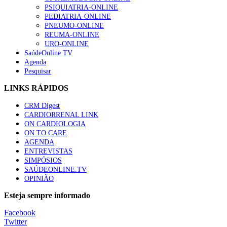
“Os programas de rastreio do cancro do pulmão são custo-ef
PSIQUIATRIA-ONLINE
88 visualizações
PEDIATRIA-ONLINE
PNEUMO-ONLINE
REUMA-ONLINE
URO-ONLINE
SaúdeOnline TV
Agenda
Quase quatro em cada dez doentes com enfarte apresentavam
Pesquisar
86 visualizações
LINKS RÁPIDOS
CRM Digest
CARDIORRENAL LINK
Trodelvy aprovado para primeira linha no cancro da mama tr
ON CARDIOLOGIA
61 visualizações
ON TO CARE
AGENDA
ENTREVISTAS
SIMPÓSIOS
SAÚDEONLINE.TV
MAIS NOTÍCIAS
OPINIÃO
Quase 11.900 jovens recorreram aos cheques psicólogo e nutricio
Esteja sempre informado
7 Ago, 2026
|
0 Comments
Facebook
Twitter