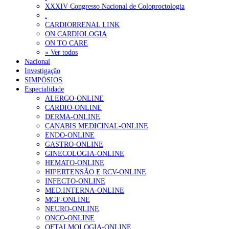
XXXIV Congresso Nacional de Coloproctologia
Portugal está a formar os médicos de que precisa?
6 de Agosto, 202
.
CARDIORRENAL LINK
ON CARDIOLOGIA
OTÍCIAS MAIS LIDAS
ON TO CARE
» Ver todos
Nacional
Enfermagem Forense. “Da urgência ao tribunal, cada gesto c
Investigação
202 visualizações
SIMPÓSIOS
Especialidade
ALERGO-ONLINE
CARDIO-ONLINE
DERMA-ONLINE
Alguns milhares de utentes podem ficar sem médico de famíl
CANABIS MEDICINAL-ONLINE
155 visualizações
ENDO-ONLINE
GASTRO-ONLINE
GINECOLOGIA-ONLINE
HEMATO-ONLINE
HIPERTENSÃO E RCV-ONLINE
1.º Episódio do Podcast “Frequência Cardio – Sintoniza-te 
INFECTO-ONLINE
99 visualizações
MED.INTERNA-ONLINE
MGF-ONLINE
NEURO-ONLINE
ONCO-ONLINE
OFTALMOLOGIA-ONLINE