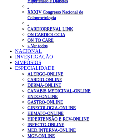
Hipertensão e Diabetes
.
XXXIV Congresso Nacional de
Coloproctologia
.
CARDIORRENAL LINK
ON CARDIOLOGIA
ON TO CARE
» Ver todos
NACIONAL
INVESTIGAÇÃO
SIMPÓSIOS
ESPECIALIDADE
ALERGO-ONLINE
CARDIO-ONLINE
DERMA-ONLINE
CANABIS MEDICINAL-ONLINE
ENDO-ONLINE
GASTRO-ONLINE
GINECOLOGIA-ONLINE
HEMATO-ONLINE
HIPERTENSÃO E RCV-ONLINE
INFECTO-ONLINE
MED.INTERNA-ONLINE
MGF-ONLINE