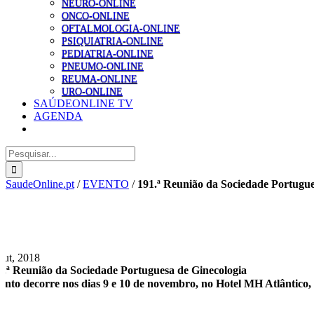
NEURO-ONLINE
ONCO-ONLINE
OFTALMOLOGIA-ONLINE
PSIQUIATRIA-ONLINE
PEDIATRIA-ONLINE
PNEUMO-ONLINE
REUMA-ONLINE
URO-ONLINE
SAÚDEONLINE TV
AGENDA
Pesquisar
SaudeOnline.pt
/
EVENTO
/
191.ª Reunião da Sociedade Portugue
Out, 2018
1.ª Reunião da Sociedade Portuguesa de Ginecologia
ento decorre nos dias 9 e 10 de novembro, no Hotel MH Atlântico,