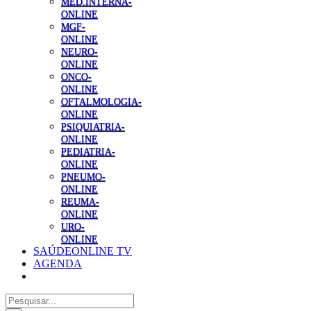
MED.INTERNA-
ONLINE
MGF-
ONLINE
NEURO-
ONLINE
ONCO-
ONLINE
OFTALMOLOGIA-
ONLINE
PSIQUIATRIA-
ONLINE
PEDIATRIA-
ONLINE
PNEUMO-
ONLINE
REUMA-
ONLINE
URO-
ONLINE
SAÚDEONLINE TV
AGENDA
Pesquisar