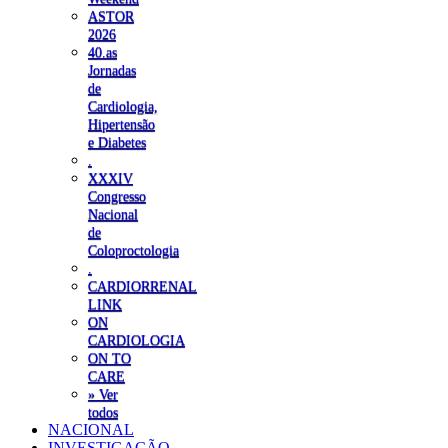
ASTOR
2026
40.as
Jornadas
de
Cardiologia,
Hipertensão
e Diabetes
.
XXXIV
Congresso
Nacional
de
Coloproctologia
.
CARDIORRENAL
LINK
ON
CARDIOLOGIA
ON TO
CARE
» Ver
todos
NACIONAL
INVESTIGAÇÃO