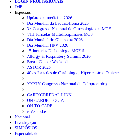
LOGIN PROFISSIONAIS
JMF
Especiais
Update em medicina 2026
NOTÍCIAS RECENTES
Dia Mundial da Esquizofrenia 2026
3.ᵒ Congresso Nacional de Ginecologia em MGF
Quase 11.900 jovens recorreram aos cheques psicólogo e
VIII Jornadas Multidisciplinares MGF
nutricionista no primeiro mês
7 de Agosto, 2026
Dia Mundial do Glaucoma 2026
Dia Mundial HPV 2026
ULS de Coimbra estreia cirurgia endoscópica do ouvido com
15 Jornadas Diabetologia MGF Sul
apoio robótico em Portugal
7 de Agosto, 2026
Allergy & Respiratory Summit 2026
Breast Cancer Weekend
Enfermeiros exigem esclarecimentos sobre eventual gestão
ASTOR 2026
privada da ULS do Algarve
7 de Agosto, 2026
40.as Jornadas de Cardiologia, Hipertensão e Diabetes
.
Ordem dos Médicos alerta para riscos no novo sistema de acesso
XXXIV Congresso Nacional de Coloproctologia
a consultas e cirurgias
7 de Agosto, 2026
.
CARDIORRENAL LINK
Portugal está a formar os médicos de que precisa?
6 de Agosto,
ON CARDIOLOGIA
2026
ON TO CARE
» Ver todos
Nacional
Investigação
NOTÍCIAS MAIS LIDAS
SIMPÓSIOS
Especialidade
Enfermagem Forense. “Da urgência ao tribunal, cada