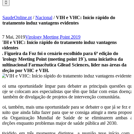
SaudeOnline.pt
/
Nacional
/
VIH e VHC: Início rápido do
tratamento induz vantagens evidentes
17 Mai, 2019
Virology Meeting Point 2019
VIH e VHC: Início rápido do tratamento induz vantagens
evidentes
A Figueira da Foz foi o cenário escolhido para 6ª edição do
Virology Meeting Point (meeting point 19`), uma iniciativa da
multinacional Farmacêutica Gilead Sciences, líder nas áreas da
infeção por VHC e VIH.
Foi uma oportunidade ímpar para debater as principais questões qu
hoje se colocam aos especialistas que têm que lidar com estas doença
e também de divulgação de projetos de intervenção comunitária.
Foi, também, mais uma oportunidade para se debater o que já se fez e 
muito que ainda falta fazer para que se consiga atingir a meta propost
pela Organização Mundial de Saúde de se eliminarem ambas a
infeções enquanto problemas major de saúde pública até 2030.
Dividido em três momentos distintos, a reunião teve início com 