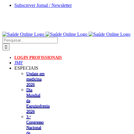
Skip
Subscrever Jornal / Newsletter
to
content
Pesquisar
LOGIN PROFISSIONAIS
JMF
ESPECIAIS
Update em
medicina
2026
Dia
Mundial
da
Esquizofrenia
2026
3.ᵒ
Congresso
Nacional
de