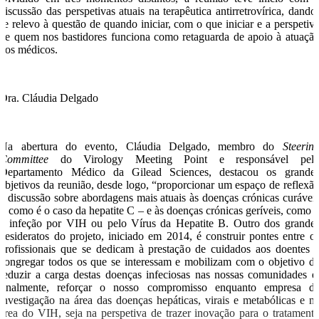
discussão das perspetivas atuais na terapêutica antirretrovírica, dando
se relevo à questão de quando iniciar, com o que iniciar e a perspetiv
de quem nos bastidores funciona como retaguarda de apoio à atuaçã
dos médicos.
Dra. Cláudia Delgado
Na abertura do evento, Cláudia Delgado, membro do
Steerin
Committee
do Virology Meeting Point e responsável pel
Departamento Médico da Gilead Sciences, destacou os grande
objetivos da reunião, desde logo, “proporcionar um espaço de reflexã
e discussão sobre abordagens mais atuais às doenças crónicas curávei
– como é o caso da hepatite C – e às doenças crónicas geríveis, como 
a infeção por VIH ou pelo Vírus da Hepatite B. Outro dos grande
desideratos do projeto, iniciado em 2014, é construir pontes entre o
profissionais que se dedicam à prestação de cuidados aos doentes 
congregar todos os que se interessam e mobilizam com o objetivo d
reduzir a carga destas doenças infeciosas nas nossas comunidades e
finalmente, reforçar o nosso compromisso enquanto empresa d
investigação na área das doenças hepáticas, virais e metabólicas e n
área do VIH, seja na perspetiva de trazer inovação para o tratament