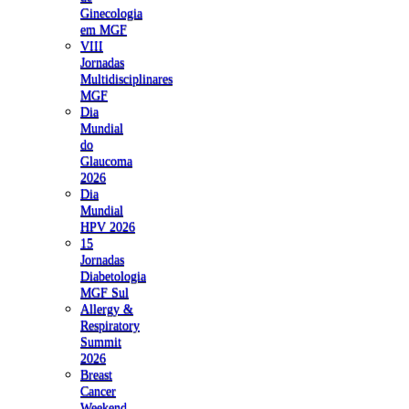
Ginecologia
em MGF
VIII
Jornadas
Multidisciplinares
MGF
Dia
Mundial
do
Glaucoma
2026
Dia
Mundial
HPV 2026
15
Jornadas
Diabetologia
MGF Sul
Allergy &
Respiratory
Summit
2026
Breast
Cancer
Weekend