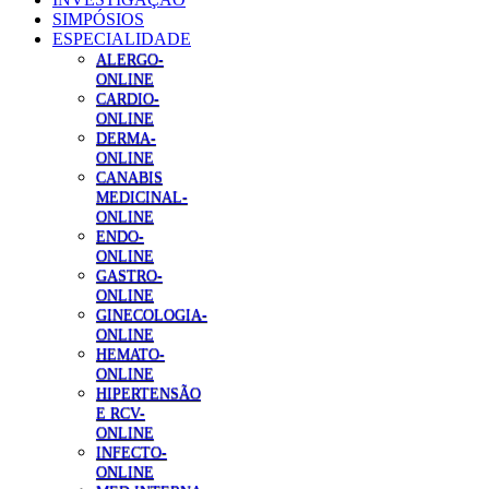
SIMPÓSIOS
ESPECIALIDADE
ALERGO-
ONLINE
CARDIO-
ONLINE
DERMA-
ONLINE
CANABIS
MEDICINAL-
ONLINE
ENDO-
ONLINE
GASTRO-
ONLINE
GINECOLOGIA-
ONLINE
HEMATO-
ONLINE
HIPERTENSÃO
E RCV-
ONLINE
INFECTO-
ONLINE