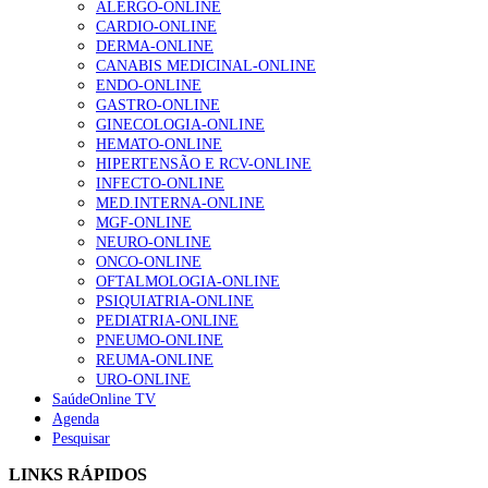
ALERGO-ONLINE
202 visualizações
CARDIO-ONLINE
DERMA-ONLINE
CANABIS MEDICINAL-ONLINE
ENDO-ONLINE
Alguns milhares de utentes podem ficar sem médico de
GASTRO-ONLINE
família com nova regras do registo, alerta associação
GINECOLOGIA-ONLINE
155 visualizações
HEMATO-ONLINE
HIPERTENSÃO E RCV-ONLINE
INFECTO-ONLINE
MED.INTERNA-ONLINE
1.º Episódio do Podcast “Frequência Cardio – Sintoniza
MGF-ONLINE
te na Insuficiência Cardíaca” da Bayer
NEURO-ONLINE
99 visualizações
ONCO-ONLINE
OFTALMOLOGIA-ONLINE
PSIQUIATRIA-ONLINE
PEDIATRIA-ONLINE
PNEUMO-ONLINE
“Os programas de rastreio do cancro do pulmão são
REUMA-ONLINE
custo-efetivos e representam um investimento
URO-ONLINE
sustentável para os sistemas de saúde”
SaúdeOnline TV
88 visualizações
Agenda
Pesquisar
Quase quatro em cada dez doentes com enfarte
LINKS RÁPIDOS
apresentavam níveis elevados de Lp(a), revela estudo