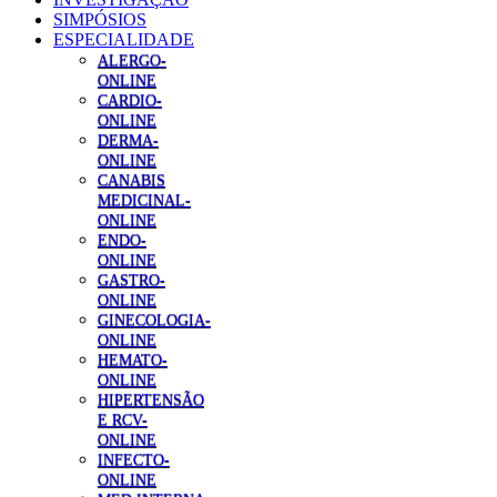
SIMPÓSIOS
ESPECIALIDADE
ALERGO-
ONLINE
CARDIO-
ONLINE
DERMA-
ONLINE
CANABIS
MEDICINAL-
ONLINE
ENDO-
ONLINE
GASTRO-
ONLINE
GINECOLOGIA-
ONLINE
HEMATO-
ONLINE
HIPERTENSÃO
E RCV-
ONLINE
INFECTO-
ONLINE