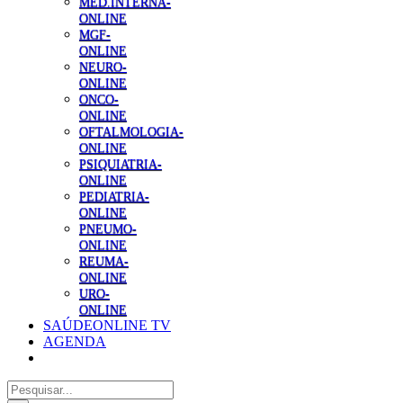
MED.INTERNA-
ONLINE
MGF-
ONLINE
NEURO-
ONLINE
ONCO-
ONLINE
OFTALMOLOGIA-
ONLINE
PSIQUIATRIA-
ONLINE
PEDIATRIA-
ONLINE
PNEUMO-
ONLINE
REUMA-
ONLINE
URO-
ONLINE
SAÚDEONLINE TV
AGENDA
Pesquisar