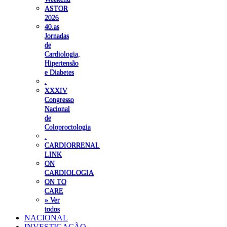
ASTOR
2026
40.as
Jornadas
de
Cardiologia,
Hipertensão
e Diabetes
.
XXXIV
Congresso
Nacional
de
Coloproctologia
.
CARDIORRENAL
LINK
ON
CARDIOLOGIA
ON TO
CARE
» Ver
todos
NACIONAL
INVESTIGAÇÃO