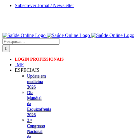
Skip
Subscrever Jornal / Newsletter
to
content
Pesquisar
LOGIN PROFISSIONAIS
JMF
ESPECIAIS
Update em
medicina
2026
Dia
Mundial
da
Esquizofrenia
2026
3.ᵒ
Congresso
Nacional
de