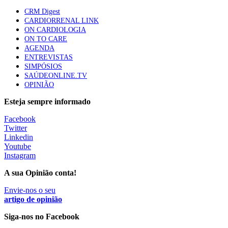
86 visualizações
CRM Digest
CARDIORRENAL LINK
ON CARDIOLOGIA
ON TO CARE
Trodelvy aprovado para primeira linha no cancro da
AGENDA
mama triplo negativo metastático em doentes não
ENTREVISTAS
elegíveis para inibidores PD-(L)1
SIMPÓSIOS
61 visualizações
SAÚDEONLINE.TV
OPINIÃO
MAIS NOTÍCIAS
Esteja sempre informado
Facebook
Twitter
Quase 11.900 jovens recorreram aos cheques psicólogo e
Linkedin
nutricionista no primeiro mês
Youtube
7 Ago, 2026
|
0 Comments
Instagram
A sua Opinião conta!
ULS de Coimbra estreia cirurgia endoscópica do ouvido com
Envie-nos o seu
apoio robótico em Portugal
artigo de opinião
7 Ago, 2026
|
0 Comments
Siga-nos no Facebook