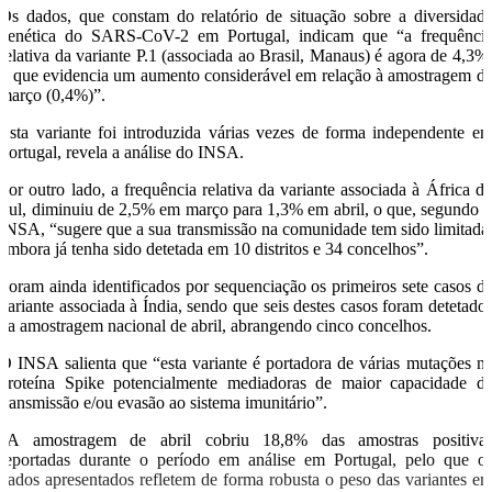
Os dados, que constam do relatório de situação sobre a diversidad
genética do SARS-CoV-2 em Portugal, indicam que “a frequênci
relativa da variante P.1 (associada ao Brasil, Manaus) é agora de 4,3%
o que evidencia um aumento considerável em relação à amostragem d
março (0,4%)”.
Esta variante foi introduzida várias vezes de forma independente e
Portugal, revela a análise do INSA.
Por outro lado, a frequência relativa da variante associada à África d
Sul, diminuiu de 2,5% em março para 1,3% em abril, o que, segundo 
INSA, “sugere que a sua transmissão na comunidade tem sido limitada
embora já tenha sido detetada em 10 distritos e 34 concelhos”.
Foram ainda identificados por sequenciação os primeiros sete casos d
variante associada à Índia, sendo que seis destes casos foram detetado
na amostragem nacional de abril, abrangendo cinco concelhos.
O INSA salienta que “esta variante é portadora de várias mutações n
proteína Spike potencialmente mediadoras de maior capacidade d
transmissão e/ou evasão ao sistema imunitário”.
“A amostragem de abril cobriu 18,8% das amostras positiva
reportadas durante o período em análise em Portugal, pelo que o
dados apresentados refletem de forma robusta o peso das variantes e