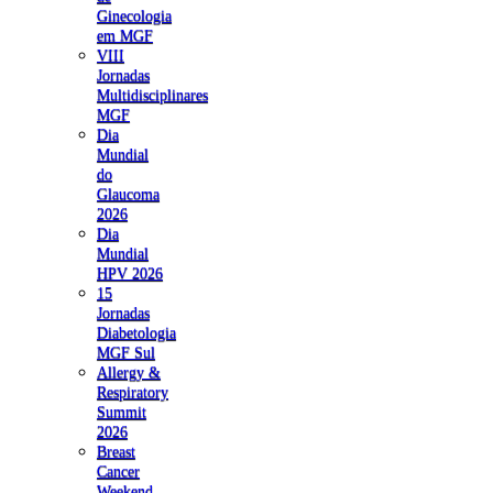
Ginecologia
em MGF
VIII
Jornadas
Multidisciplinares
MGF
Dia
Mundial
do
Glaucoma
2026
Dia
Mundial
HPV 2026
15
Jornadas
Diabetologia
MGF Sul
Allergy &
Respiratory
Summit
2026
Breast
Cancer
Weekend