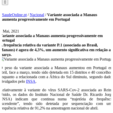
SaudeOnline.pt
/
Nacional
/
Variante associada a Manaus
aumenta progressivamente em Portugal
6 Mai, 2021
Variante associada a Manaus aumenta progressivamente em
Portugal
A frequência relativa da variante P.1 (associada ao Brasil,
Manaus) é agora de 4,3%, um aumento significativa em relação a
março.
O peso da variante associada a Manaus aumentou em Portugal e
abril, face a março, tendo sido detetada em 15 distritos e 40 concelhos
enquanto a relacionada com a África do Sul diminuiu, segundo dado
divulgados pelo
INSA
.
Relativamente à variante do vírus SARS-Cov-2 associada ao Rein
Unido, os dados do Instituto Nacional de Saúde Dr. Ricardo Jorg
(INSA) indicam que continua numa “trajetória de frequênci
ascendente”, tendo sido detetada por sequenciação com um
frequência relativa de 91,2% na amostragem nacional de abril.