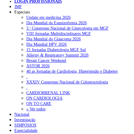
LOGIN PROFISSIONAIS
JMF
Especiais
NOTÍCIAS RECENTES
Update em medicina 2026
Dia Mundial da Esquizofrenia 2026
3.ᵒ Congresso Nacional de Ginecologia em MGF
Quase 11.900 jovens recorreram aos cheques psicólogo e
VIII Jornadas Multidisciplinares MGF
nutricionista no primeiro mês
7 de Agosto, 2026
Dia Mundial do Glaucoma 2026
Dia Mundial HPV 2026
ULS de Coimbra estreia cirurgia endoscópica do ouvido com
15 Jornadas Diabetologia MGF Sul
apoio robótico em Portugal
7 de Agosto, 2026
Allergy & Respiratory Summit 2026
Breast Cancer Weekend
Enfermeiros exigem esclarecimentos sobre eventual gestão
ASTOR 2026
privada da ULS do Algarve
7 de Agosto, 2026
40.as Jornadas de Cardiologia, Hipertensão e Diabetes
.
Ordem dos Médicos alerta para riscos no novo sistema de acesso
XXXIV Congresso Nacional de Coloproctologia
a consultas e cirurgias
7 de Agosto, 2026
.
CARDIORRENAL LINK
Portugal está a formar os médicos de que precisa?
6 de Agosto,
ON CARDIOLOGIA
2026
ON TO CARE
» Ver todos
Nacional
Investigação
NOTÍCIAS MAIS LIDAS
SIMPÓSIOS
Especialidade
Enfermagem Forense. “Da urgência ao tribunal, cada