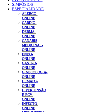
SIMPÓSIOS
ESPECIALIDADE
ALERGO-
ONLINE
CARDIO-
ONLINE
DERMA-
ONLINE
CANABIS
MEDICINAL-
ONLINE
ENDO-
ONLINE
GASTRO-
ONLINE
GINECOLOGIA-
ONLINE
HEMATO-
ONLINE
HIPERTENSÃO
E RCV-
ONLINE
INFECTO-
ONLINE