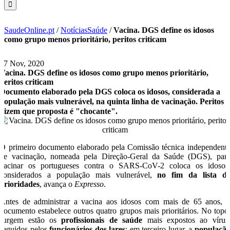
SaudeOnline.pt
/
NotíciasSaúde
/
Vacina. DGS define os idosos
como grupo menos prioritário, peritos criticam
27 Nov, 2020
Vacina. DGS define os idosos como grupo menos prioritário,
peritos criticam
Documento elaborado pela DGS coloca os idosos, considerada a
população mais vulnerável, na quinta linha de vacinação. Peritos
dizem que proposta é "chocante".
O primeiro documento elaborado pela Comissão técnica independent
de vacinação, nomeada pela Direção-Geral da Saúde (DGS), par
vacinar os portugueses contra o SARS-CoV-2 coloca os idosos
considerados a população mais vulnerável,
no fim da lista d
prioridades
, avança o
Expresso
.
Antes de administrar a vacina aos idosos com mais de 65 anos, 
documento estabelece outros quatro grupos mais prioritários. No topo
surgem estão os
profissionais de saúde
mais expostos ao vírus
seguidos pelos
funcionários dos lares
; em terceiro lugar, a
populaçã