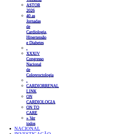
ASTOR
2026
40.as
Jornadas
de
Cardiologia,
Hipertensão
e Diabetes
.
XXXIV
Congresso
Nacional
de
Coloproctologia
.
CARDIORRENAL
LINK
ON
CARDIOLOGIA
ON TO
CARE
» Ver
todos
NACIONAL
INVESTIGAÇÃO