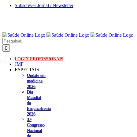
Skip
Subscrever Jornal / Newsletter
to
content
Pesquisar
LOGIN PROFISSIONAIS
JMF
ESPECIAIS
Update em
medicina
2026
Dia
Mundial
da
Esquizofrenia
2026
3.ᵒ
Congresso
Nacional
de