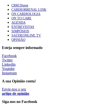
apresentavam níveis elevados de Lp(a), revela estudo
CRM Digest
88 visualizações
CARDIORRENAL LINK
ON CARDIOLOGIA
ON TO CARE
AGENDA
Trodelvy aprovado para primeira linha no cancro da
ENTREVISTAS
mama triplo negativo metastático em doentes não
SIMPÓSIOS
elegíveis para inibidores PD-(L)1
SAÚDEONLINE.TV
61 visualizações
OPINIÃO
Esteja sempre informado
MAIS NOTÍCIAS
Facebook
Twitter
Linkedin
Quase 11.900 jovens recorreram aos cheques psicólogo e
Youtube
nutricionista no primeiro mês
Instagram
7 Ago, 2026
|
0 Comments
A sua Opinião conta!
Envie-nos o seu
ULS de Coimbra estreia cirurgia endoscópica do ouvido com
artigo de opinião
apoio robótico em Portugal
Siga-nos no Facebook
7 Ago, 2026
|
0 Comments