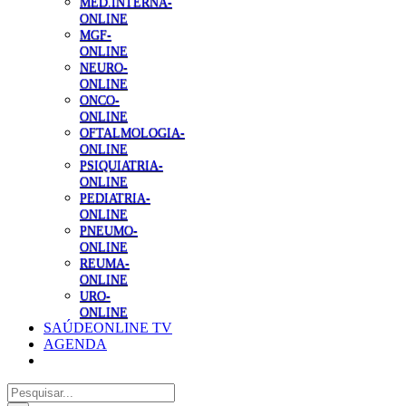
MED.INTERNA-
ONLINE
MGF-
ONLINE
NEURO-
ONLINE
ONCO-
ONLINE
OFTALMOLOGIA-
ONLINE
PSIQUIATRIA-
ONLINE
PEDIATRIA-
ONLINE
PNEUMO-
ONLINE
REUMA-
ONLINE
URO-
ONLINE
SAÚDEONLINE TV
AGENDA
Pesquisar