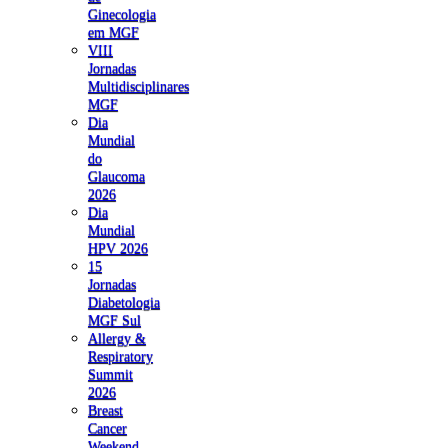
Ginecologia
em MGF
VIII
Jornadas
Multidisciplinares
MGF
Dia
Mundial
do
Glaucoma
2026
Dia
Mundial
HPV 2026
15
Jornadas
Diabetologia
MGF Sul
Allergy &
Respiratory
Summit
2026
Breast
Cancer
Weekend