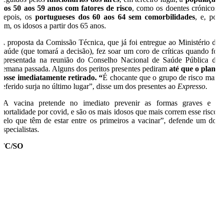
dos 50 aos 59 anos com fatores de risco
, como os doen­tes crónicos
depois, os
portugueses dos 60 aos 64 sem comorbilidades
, e, po
fim, os idosos a partir dos 65 anos.
A proposta da Comissão Técnica, que já foi entregue ao Ministério d
Saúde (que tomará a decisão), fez soar um coro de críticas quando fo
apresentada na reunião do Conselho Nacional de Saúde Pública d
semana passada. Alguns dos peritos presentes pediram
até que o plan
fosse imediatamente retirado. “
É chocante que o grupo de risco mai
referido surja no último lugar”, disse um dos presentes ao
Expresso
.
“A vacina pretende no imediato prevenir as formas graves e 
mortalidade por covid, e são os mais idosos que mais correm esse risco
pelo que têm de estar entre os primeiros a vacinar”, defende um do
especialistas.
TC/SO