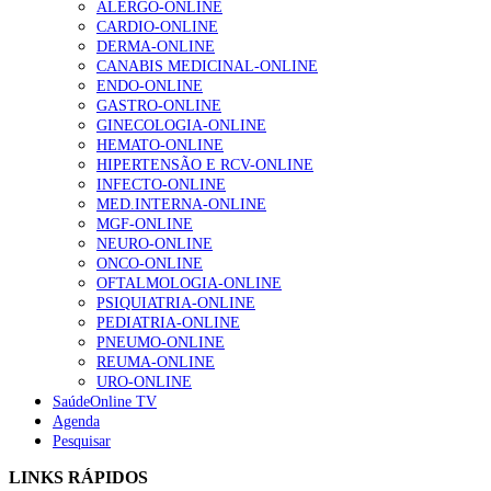
ALERGO-ONLINE
gesto conta e cada profissional faz a diferença”
CARDIO-ONLINE
203 visualizações
DERMA-ONLINE
CANABIS MEDICINAL-ONLINE
ENDO-ONLINE
GASTRO-ONLINE
1.º Episódio do Podcast “Frequência Cardio – Sintoniza
GINECOLOGIA-ONLINE
te na Insuficiência Cardíaca” da Bayer
HEMATO-ONLINE
202 visualizações
HIPERTENSÃO E RCV-ONLINE
INFECTO-ONLINE
MED.INTERNA-ONLINE
MGF-ONLINE
Alguns milhares de utentes podem ficar sem médico de
NEURO-ONLINE
família com nova regras do registo, alerta associação
ONCO-ONLINE
160 visualizações
OFTALMOLOGIA-ONLINE
PSIQUIATRIA-ONLINE
PEDIATRIA-ONLINE
PNEUMO-ONLINE
REUMA-ONLINE
“Os programas de rastreio do cancro do pulmão são
URO-ONLINE
custo-efetivos e representam um investimento
SaúdeOnline TV
sustentável para os sistemas de saúde”
Agenda
94 visualizações
Pesquisar
LINKS RÁPIDOS
Quase quatro em cada dez doentes com enfarte