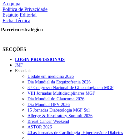
A equipa
Política de Privacidade
Estatuto Editorial
Ficha Técnica
rtilhe nas redes sociais:
Parceiro estratégico
SECÇÕES
LOGIN PROFISSIONAIS
JMF
Especiais
squisar
Update em medicina 2026
Dia Mundial da Esquizofrenia 2026
3.ᵒ Congresso Nacional de Ginecologia em MGF
OTÍCIAS RECENTES
VIII Jornadas Multidisciplinares MGF
Dia Mundial do Glaucoma 2026
Dia Mundial HPV 2026
Quase 11.900 jovens recorreram aos cheques psicólogo e nutricioni
15 Jornadas Diabetologia MGF Sul
Allergy & Respiratory Summit 2026
ULS de Coimbra estreia cirurgia endoscópica do ouvido com apoio
Breast Cancer Weekend
ASTOR 2026
Enfermeiros exigem esclarecimentos sobre eventual gestão privad
40.as Jornadas de Cardiologia, Hipertensão e Diabetes
.