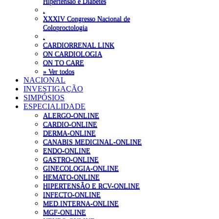
Hipertensão e Diabetes
.
XXXIV Congresso Nacional de
Coloproctologia
.
CARDIORRENAL LINK
ON CARDIOLOGIA
ON TO CARE
» Ver todos
NACIONAL
INVESTIGAÇÃO
SIMPÓSIOS
ESPECIALIDADE
ALERGO-ONLINE
CARDIO-ONLINE
DERMA-ONLINE
CANABIS MEDICINAL-ONLINE
ENDO-ONLINE
GASTRO-ONLINE
GINECOLOGIA-ONLINE
HEMATO-ONLINE
HIPERTENSÃO E RCV-ONLINE
INFECTO-ONLINE
MED.INTERNA-ONLINE
MGF-ONLINE