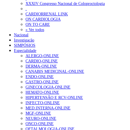
Ordem dos Médicos alerta para riscos no novo sistema de acesso a c
XXXIV Congresso Nacional de Coloproctologia
.
Portugal está a formar os médicos de que precisa?
6 de Agosto, 202
CARDIORRENAL LINK
ON CARDIOLOGIA
ON TO CARE
OTÍCIAS MAIS LIDAS
» Ver todos
Nacional
Investigação
Enfermagem Forense. “Da urgência ao tribunal, cada gesto c
SIMPÓSIOS
203 visualizações
Especialidade
ALERGO-ONLINE
CARDIO-ONLINE
DERMA-ONLINE
CANABIS MEDICINAL-ONLINE
1.º Episódio do Podcast “Frequência Cardio – Sintoniza-te 
ENDO-ONLINE
169 visualizações
GASTRO-ONLINE
GINECOLOGIA-ONLINE
HEMATO-ONLINE
HIPERTENSÃO E RCV-ONLINE
INFECTO-ONLINE
Alguns milhares de utentes podem ficar sem médico de famíl
MED.INTERNA-ONLINE
132 visualizações
MGF-ONLINE
NEURO-ONLINE
ONCO-ONLINE
OFTALMOLOGIA-ONLINE