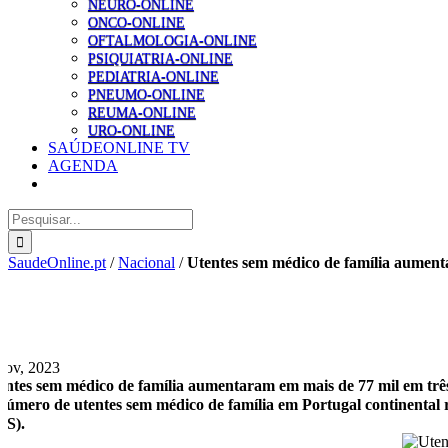
NEURO-ONLINE
ONCO-ONLINE
OFTALMOLOGIA-ONLINE
PSIQUIATRIA-ONLINE
PEDIATRIA-ONLINE
PNEUMO-ONLINE
REUMA-ONLINE
URO-ONLINE
SAÚDEONLINE TV
AGENDA
Pesquisar
SaudeOnline.pt
/
Nacional
/
Utentes sem médico de família aument
Nov, 2023
entes sem médico de família aumentaram em mais de 77 mil em trê
número de utentes sem médico de família em Portugal continental 
NS).