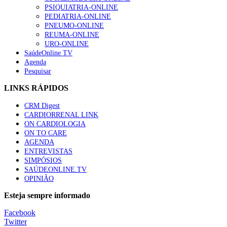
PSIQUIATRIA-ONLINE
“Os programas de rastreio do cancro do pulmão são custo-ef
PEDIATRIA-ONLINE
93 visualizações
PNEUMO-ONLINE
REUMA-ONLINE
URO-ONLINE
SaúdeOnline TV
Agenda
Pesquisar
Quase quatro em cada dez doentes com enfarte apresentavam
87 visualizações
LINKS RÁPIDOS
CRM Digest
CARDIORRENAL LINK
ON CARDIOLOGIA
Trodelvy aprovado para primeira linha no cancro da mama tr
ON TO CARE
61 visualizações
AGENDA
ENTREVISTAS
SIMPÓSIOS
SAÚDEONLINE.TV
OPINIÃO
MAIS NOTÍCIAS
Esteja sempre informado
Quase 11.900 jovens recorreram aos cheques psicólogo e nutricio
Facebook
7 Ago, 2026
|
0 Comments
Twitter