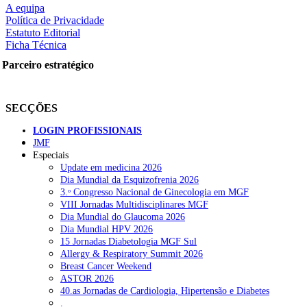
A equipa
Política de Privacidade
Estatuto Editorial
Ficha Técnica
rtilhe nas redes sociais:
Parceiro estratégico
SECÇÕES
LOGIN PROFISSIONAIS
JMF
squisar
Especiais
Update em medicina 2026
Dia Mundial da Esquizofrenia 2026
OTÍCIAS RECENTES
3.ᵒ Congresso Nacional de Ginecologia em MGF
VIII Jornadas Multidisciplinares MGF
Dia Mundial do Glaucoma 2026
Quase 11.900 jovens recorreram aos cheques psicólogo e nutricioni
Dia Mundial HPV 2026
15 Jornadas Diabetologia MGF Sul
ULS de Coimbra estreia cirurgia endoscópica do ouvido com apoio
Allergy & Respiratory Summit 2026
Breast Cancer Weekend
Enfermeiros exigem esclarecimentos sobre eventual gestão privad
ASTOR 2026
40.as Jornadas de Cardiologia, Hipertensão e Diabetes
Ordem dos Médicos alerta para riscos no novo sistema de acesso a c
.