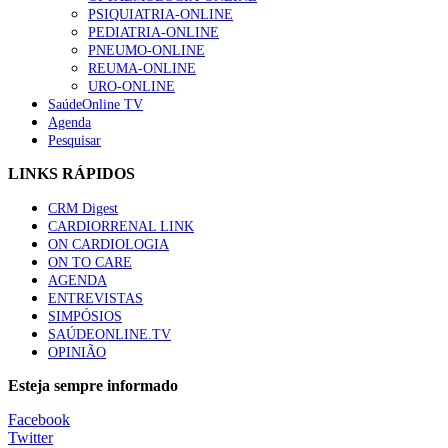
“Os programas de rastreio do cancro do pulmão são custo-ef
PSIQUIATRIA-ONLINE
88 visualizações
PEDIATRIA-ONLINE
PNEUMO-ONLINE
REUMA-ONLINE
URO-ONLINE
SaúdeOnline TV
Agenda
Quase quatro em cada dez doentes com enfarte apresentavam
Pesquisar
86 visualizações
LINKS RÁPIDOS
CRM Digest
CARDIORRENAL LINK
Trodelvy aprovado para primeira linha no cancro da mama tr
ON CARDIOLOGIA
61 visualizações
ON TO CARE
AGENDA
ENTREVISTAS
SIMPÓSIOS
SAÚDEONLINE.TV
MAIS NOTÍCIAS
OPINIÃO
Quase 11.900 jovens recorreram aos cheques psicólogo e nutricio
Esteja sempre informado
7 Ago, 2026
|
0 Comments
Facebook
Twitter