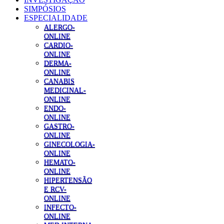
SIMPÓSIOS
ESPECIALIDADE
ALERGO-
ONLINE
CARDIO-
ONLINE
DERMA-
ONLINE
CANABIS
MEDICINAL-
ONLINE
ENDO-
ONLINE
GASTRO-
ONLINE
GINECOLOGIA-
ONLINE
HEMATO-
ONLINE
HIPERTENSÃO
E RCV-
ONLINE
INFECTO-
ONLINE