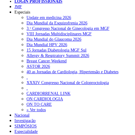
LOGIN PROFISSIONAIS
JMF
Especiais
NOTÍCIAS RECENTES
Update em medicina 2026
Dia Mundial da Esquizofrenia 2026
3.ᵒ Congresso Nacional de Ginecologia em MGF
Portugal está a formar os médicos de que precisa?
6 de Agosto,
VIII Jornadas Multidisciplinares MGF
2026
Dia Mundial do Glaucoma 2026
Dia Mundial HPV 2026
Estudantes de Medicina representados na 79.ª World Health
15 Jornadas Diabetologia MGF Sul
Assembly
6 de Agosto, 2026
Allergy & Respiratory Summit 2026
Breast Cancer Weekend
SCORA X-Change Portugal promove formação internacional
ASTOR 2026
em saúde sexual e reprodutiva
6 de Agosto, 2026
40.as Jornadas de Cardiologia, Hipertensão e Diabetes
.
ANEM reúne com coordenador do Pacto Estratégico para a
XXXIV Congresso Nacional de Coloproctologia
Saúde
6 de Agosto, 2026
.
CARDIORRENAL LINK
Sindicato diz que nova carreira de médicos dentistas reforça
ON CARDIOLOGIA
estabilidade no SNS
6 de Agosto, 2026
ON TO CARE
» Ver todos
Nacional
Investigação
NOTÍCIAS MAIS LIDAS
SIMPÓSIOS
Especialidade
Enfermagem Forense. “Da urgência ao tribunal, cada