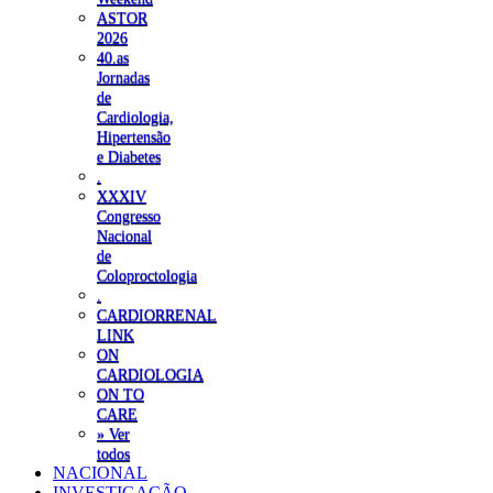
ASTOR
2026
40.as
Jornadas
de
Cardiologia,
Hipertensão
e Diabetes
.
XXXIV
Congresso
Nacional
de
Coloproctologia
.
CARDIORRENAL
LINK
ON
CARDIOLOGIA
ON TO
CARE
» Ver
todos
NACIONAL
INVESTIGAÇÃO