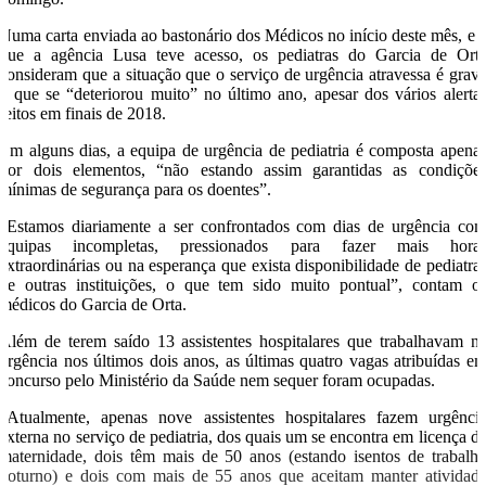
Numa carta enviada ao bastonário dos Médicos no início deste mês, e 
que a agência Lusa teve acesso, os pediatras do Garcia de Ort
consideram que a situação que o serviço de urgência atravessa é grav
e que se “deteriorou muito” no último ano, apesar dos vários alerta
feitos em finais de 2018.
Em alguns dias, a equipa de urgência de pediatria é composta apena
por dois elementos, “não estando assim garantidas as condiçõe
mínimas de segurança para os doentes”.
“Estamos diariamente a ser confrontados com dias de urgência co
equipas incompletas, pressionados para fazer mais hora
extraordinárias ou na esperança que exista disponibilidade de pediatra
de outras instituições, o que tem sido muito pontual”, contam o
médicos do Garcia de Orta.
Além de terem saído 13 assistentes hospitalares que trabalhavam n
urgência nos últimos dois anos, as últimas quatro vagas atribuídas e
concurso pelo Ministério da Saúde nem sequer foram ocupadas.
“Atualmente, apenas nove assistentes hospitalares fazem urgênci
externa no serviço de pediatria, dos quais um se encontra em licença d
maternidade, dois têm mais de 50 anos (estando isentos de trabalh
noturno) e dois com mais de 55 anos que aceitam manter atividad