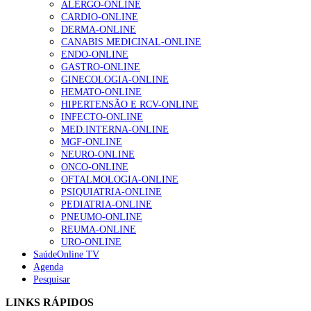
ALERGO-ONLINE
gesto conta e cada profissional faz a diferença”
CARDIO-ONLINE
202 visualizações
DERMA-ONLINE
CANABIS MEDICINAL-ONLINE
ENDO-ONLINE
GASTRO-ONLINE
Alguns milhares de utentes podem ficar sem médico de
GINECOLOGIA-ONLINE
família com nova regras do registo, alerta associação
HEMATO-ONLINE
175 visualizações
HIPERTENSÃO E RCV-ONLINE
INFECTO-ONLINE
MED.INTERNA-ONLINE
MGF-ONLINE
Quase quatro em cada dez doentes com enfarte
NEURO-ONLINE
apresentavam níveis elevados de Lp(a), revela estudo
ONCO-ONLINE
86 visualizações
OFTALMOLOGIA-ONLINE
PSIQUIATRIA-ONLINE
PEDIATRIA-ONLINE
PNEUMO-ONLINE
REUMA-ONLINE
“Os programas de rastreio do cancro do pulmão são
URO-ONLINE
custo-efetivos e representam um investimento
SaúdeOnline TV
sustentável para os sistemas de saúde”
Agenda
66 visualizações
Pesquisar
LINKS RÁPIDOS
Trodelvy aprovado para primeira linha no cancro da