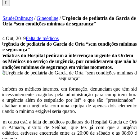
SaudeOnline.pt
/
Gineonline
/
Urgência de pediatria do Garcia de
Orta “sem condições mínimas de segurança”
14 Out, 2019
Falta de médicos
Urgência de pediatria do Garcia de Orta “sem condições mínimas
de segurança”
Pediatras do Hospital pediram a intervenção urgente da Ordem
dos Médicos no serviço de urgência, por considerarem que não há
condições mínimas de segurança em vários momentos.
Também os médicos internos, em formação, denunciam que têm sid
“incessantemente coagidos pela administração para cumprirem hora
de urgência além do estipulado por lei” e que são “pressionados” 
trabalhar numa urgência com uma equipa de apenas dois elementos
quando o mínimo exigível seria quatro.
Em causa está a falta de médicos pediatras do Hospital Garcia de Orta
em Almada, distrito de Setúbal, que fez já com que a urgênci
pediátrica estivesse encerrada entre as 20:00 de sábado e as 08:00 d
domingo.