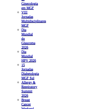
Ginecologia
em MGF
VIII
Jornadas
Multidisciplinares
MGF
Dia
Mundial
do
Glaucoma
2026
Dia
Mundial
HPV 2026
15
Jornadas
Diabetologia
MGF Sul
Allergy &
Respiratory
Summit
2026
Breast
Cancer
Weekend