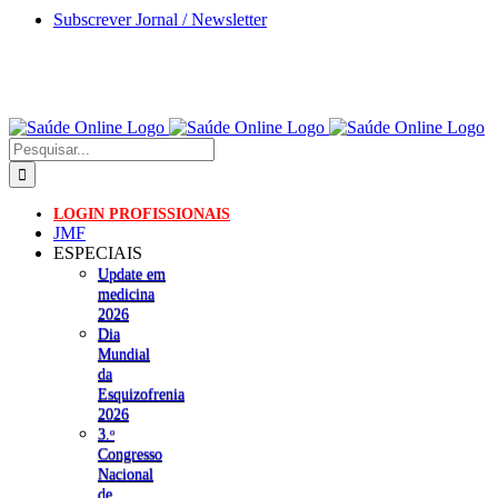
Skip
Subscrever Jornal / Newsletter
to
content
Pesquisar
LOGIN PROFISSIONAIS
JMF
ESPECIAIS
Update em
medicina
2026
Dia
Mundial
da
Esquizofrenia
2026
3.ᵒ
Congresso
Nacional
de