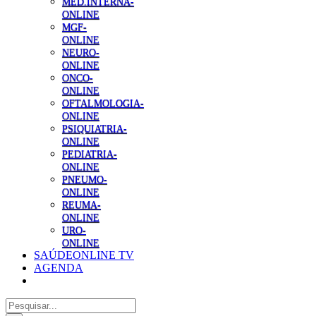
MED.INTERNA-
ONLINE
MGF-
ONLINE
NEURO-
ONLINE
ONCO-
ONLINE
OFTALMOLOGIA-
ONLINE
PSIQUIATRIA-
ONLINE
PEDIATRIA-
ONLINE
PNEUMO-
ONLINE
REUMA-
ONLINE
URO-
ONLINE
SAÚDEONLINE TV
AGENDA
Pesquisar