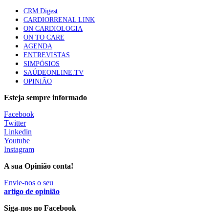
mama triplo negativo metastático em doentes não
CRM Digest
elegíveis para inibidores PD-(L)1
CARDIORRENAL LINK
61 visualizações
ON CARDIOLOGIA
ON TO CARE
AGENDA
Especialistas defendem mais potássio na alimentação
ENTREVISTAS
para ajudar a controlar a hipertensão
SIMPÓSIOS
57 visualizações
SAÚDEONLINE.TV
OPINIÃO
Esteja sempre informado
MAIS NOTÍCIAS
Facebook
Twitter
Linkedin
Sindicato diz que nova carreira de médicos dentistas reforça
Youtube
estabilidade no SNS
Instagram
6 Ago, 2026
|
0 Comments
A sua Opinião conta!
Envie-nos o seu
Mais de 400 utentes beneficiaram de comparticipação reforçada
artigo de opinião
para tratamentos de infertilidade na Madeira
Siga-nos no Facebook
6 Ago, 2026
|
0 Comments