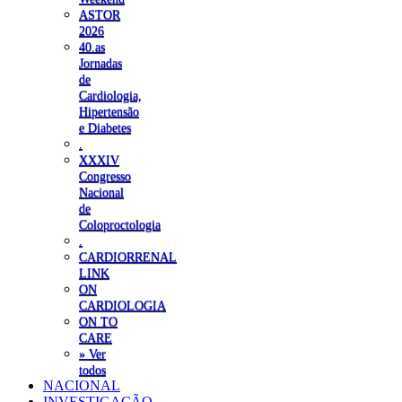
ASTOR
2026
40.as
Jornadas
de
Cardiologia,
Hipertensão
e Diabetes
.
XXXIV
Congresso
Nacional
de
Coloproctologia
.
CARDIORRENAL
LINK
ON
CARDIOLOGIA
ON TO
CARE
» Ver
todos
NACIONAL
INVESTIGAÇÃO