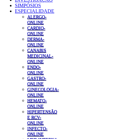
SIMPÓSIOS
ESPECIALIDADE
ALERGO-
ONLINE
CARDIO-
ONLINE
DERMA-
ONLINE
CANABIS
MEDICINAL-
ONLINE
ENDO-
ONLINE
GASTRO-
ONLINE
GINECOLOGIA-
ONLINE
HEMATO-
ONLINE
HIPERTENSÃO
E RCV-
ONLINE
INFECTO-
ONLINE