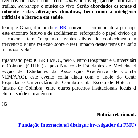
nível das ciências e conta com
stands
de divulgação de informação
tertúlias,
workshops
, e música ao vivo.
Serão abordados os temas d
ambiente e das alterações climáticas, bem como a inteligênci
artificial e a literacia em saúde.
Henrique Girão, diretor do
iCBR
, convida a comunidade a participa
neste encontro festivo e de acolhimento, reforçando o papel cívico qu
a academia tem “enquanto agentes ativos do conhecimento n
intervenção e uma reflexão sobre o real impacto destes temas na saúd
e na nossa vida”.
Organizado pelo iCBR-FMUC, pelo Centro Hospitalar e Universitári
de Coimbra (CHUC) e pelo Núcleo de Estudantes de Medicina d
Secção de Estudantes da Associação Académica de Coimbr
(NEM/AAC), este evento conta ainda com o apoio do Centr
Hospitalar e Universitário de Coimbra e da Escola de Hotelaria 
Turismo de Coimbra, entre outros parceiros institucionais locais d
setor da saúde e académico.
CG
Notícia relacionad
Fundação Internacional distingue investigador da FMU