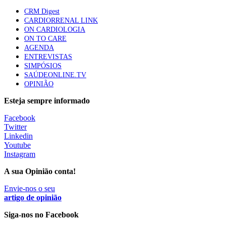
Quase quatro em cada dez doentes com enfarte
CRM Digest
apresentavam níveis elevados de Lp(a), revela estudo
CARDIORRENAL LINK
87 visualizações
ON CARDIOLOGIA
ON TO CARE
AGENDA
ENTREVISTAS
Trodelvy aprovado para primeira linha no cancro da
SIMPÓSIOS
mama triplo negativo metastático em doentes não
SAÚDEONLINE.TV
elegíveis para inibidores PD-(L)1
OPINIÃO
61 visualizações
Esteja sempre informado
MAIS NOTÍCIAS
Facebook
Twitter
Linkedin
Tudo sobre branqueamento dentário
Youtube
30 Nov, 2025
|
0 Comments
Instagram
A sua Opinião conta!
Quando o valor se torna o verdadeiro motor da saúde
17 Nov, 2025
Envie-nos o seu
|
0 Comments
artigo de opinião
Siga-nos no Facebook