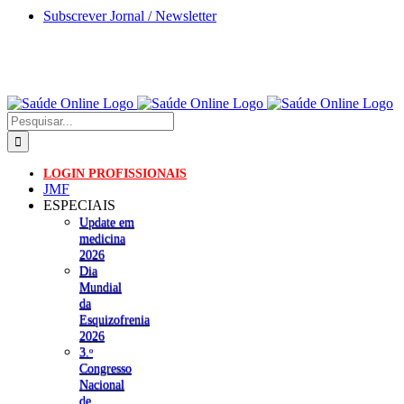
Skip
Subscrever Jornal / Newsletter
to
content
Pesquisar
LOGIN PROFISSIONAIS
JMF
ESPECIAIS
Update em
medicina
2026
Dia
Mundial
da
Esquizofrenia
2026
3.ᵒ
Congresso
Nacional
de