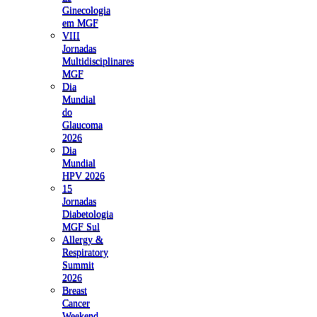
Ginecologia
em MGF
VIII
Jornadas
Multidisciplinares
MGF
Dia
Mundial
do
Glaucoma
2026
Dia
Mundial
HPV 2026
15
Jornadas
Diabetologia
MGF Sul
Allergy &
Respiratory
Summit
2026
Breast
Cancer
Weekend