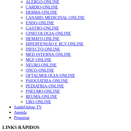
ALERGO-ONLINE
Enfermagem Forense. “Da urgência ao tribunal, cada
CARDIO-ONLINE
gesto conta e cada profissional faz a diferença”
DERMA-ONLINE
203 visualizações
CANABIS MEDICINAL-ONLINE
ENDO-ONLINE
GASTRO-ONLINE
GINECOLOGIA-ONLINE
1.º Episódio do Podcast “Frequência Cardio – Sintoniza
HEMATO-ONLINE
te na Insuficiência Cardíaca” da Bayer
HIPERTENSÃO E RCV-ONLINE
169 visualizações
INFECTO-ONLINE
MED.INTERNA-ONLINE
MGF-ONLINE
NEURO-ONLINE
ONCO-ONLINE
Alguns milhares de utentes podem ficar sem médico de
OFTALMOLOGIA-ONLINE
família com nova regras do registo, alerta associação
PSIQUIATRIA-ONLINE
132 visualizações
PEDIATRIA-ONLINE
PNEUMO-ONLINE
REUMA-ONLINE
URO-ONLINE
“Os programas de rastreio do cancro do pulmão são
SaúdeOnline TV
custo-efetivos e representam um investimento
Agenda
sustentável para os sistemas de saúde”
Pesquisar
93 visualizações
LINKS RÁPIDOS