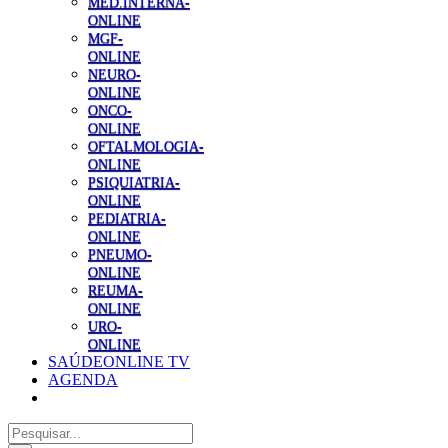
MED.INTERNA-
ONLINE
MGF-
ONLINE
NEURO-
ONLINE
ONCO-
ONLINE
OFTALMOLOGIA-
ONLINE
PSIQUIATRIA-
ONLINE
PEDIATRIA-
ONLINE
PNEUMO-
ONLINE
REUMA-
ONLINE
URO-
ONLINE
SAÚDEONLINE TV
AGENDA
Pesquisar