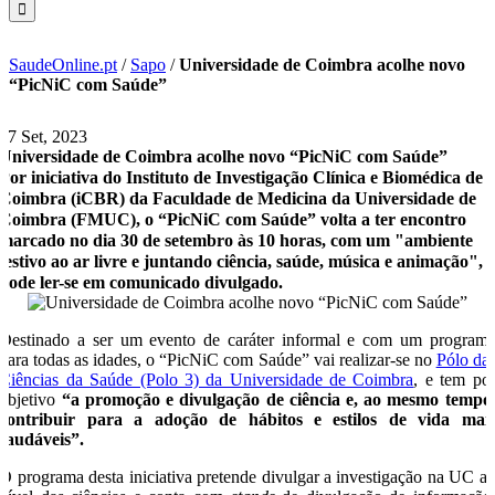
SaudeOnline.pt
/
Sapo
/
Universidade de Coimbra acolhe novo
“PicNiC com Saúde”
27 Set, 2023
Universidade de Coimbra acolhe novo “PicNiC com Saúde”
Por iniciativa do Instituto de Investigação Clínica e Biomédica de
Coimbra (iCBR) da Faculdade de Medicina da Universidade de
Coimbra (FMUC), o “PicNiC com Saúde” volta a ter encontro
marcado no dia 30 de setembro às 10 horas, com um "ambiente
festivo ao ar livre e juntando ciência, saúde, música e animação",
pode ler-se em comunicado divulgado.
Destinado a ser um evento de caráter informal e com um program
para todas as idades, o “PicNiC com Saúde” vai realizar-se no
Pólo da
Ciências da Saúde (Polo 3) da Universidade de Coimbra
, e tem po
objetivo
“a promoção e divulgação de ciência e, ao mesmo tempo
contribuir para a adoção de hábitos e estilos de vida mai
saudáveis”.
O programa desta iniciativa pretende divulgar a investigação na UC a