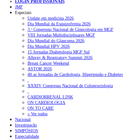
LOGIN PROFISSIONAIS
Pesquisar
JMF
Especiais
Update em medicina 2026
Dia Mundial da Esquizofrenia 2026
NOTÍCIAS RECENTES
3.ᵒ Congresso Nacional de Ginecologia em MGF
VIII Jornadas Multidisciplinares MGF
Quase 11.900 jovens recorreram aos cheques psicólogo e
Dia Mundial do Glaucoma 2026
nutricionista no primeiro mês
7 de Agosto, 2026
Dia Mundial HPV 2026
15 Jornadas Diabetologia MGF Sul
ULS de Coimbra estreia cirurgia endoscópica do ouvido com
Allergy & Respiratory Summit 2026
apoio robótico em Portugal
7 de Agosto, 2026
Breast Cancer Weekend
ASTOR 2026
Enfermeiros exigem esclarecimentos sobre eventual gestão
40.as Jornadas de Cardiologia, Hipertensão e Diabetes
privada da ULS do Algarve
7 de Agosto, 2026
.
XXXIV Congresso Nacional de Coloproctologia
Ordem dos Médicos alerta para riscos no novo sistema de acesso
.
a consultas e cirurgias
7 de Agosto, 2026
CARDIORRENAL LINK
ON CARDIOLOGIA
ON TO CARE
Portugal está a formar os médicos de que precisa?
6 de Agosto,
» Ver todos
2026
Nacional
Investigação
SIMPÓSIOS
NOTÍCIAS MAIS LIDAS
Especialidade