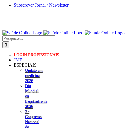
Skip
Subscrever Jornal / Newsletter
to
content
Pesquisar
LOGIN PROFISSIONAIS
JMF
ESPECIAIS
Update em
medicina
2026
Dia
Mundial
da
Esquizofrenia
2026
3.ᵒ
Congresso
Nacional
de