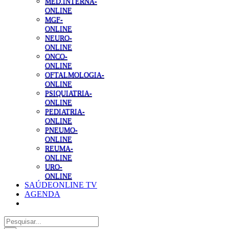
MED.INTERNA-
ONLINE
MGF-
ONLINE
NEURO-
ONLINE
ONCO-
ONLINE
OFTALMOLOGIA-
ONLINE
PSIQUIATRIA-
ONLINE
PEDIATRIA-
ONLINE
PNEUMO-
ONLINE
REUMA-
ONLINE
URO-
ONLINE
SAÚDEONLINE TV
AGENDA
Pesquisar