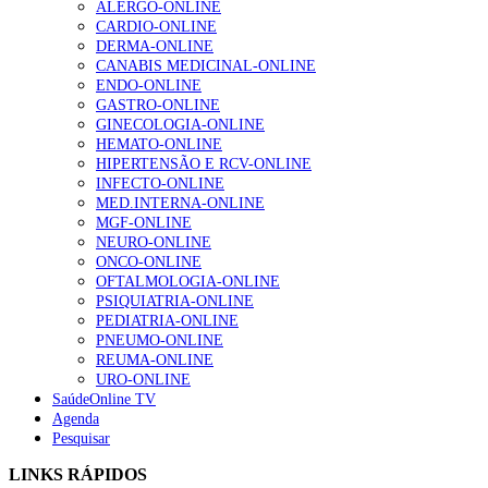
ALERGO-ONLINE
CARDIO-ONLINE
Enfermagem Forense. “Da urgência ao tribunal, cada
DERMA-ONLINE
gesto conta e cada profissional faz a diferença”
CANABIS MEDICINAL-ONLINE
203 visualizações
ENDO-ONLINE
GASTRO-ONLINE
GINECOLOGIA-ONLINE
HEMATO-ONLINE
1.º Episódio do Podcast “Frequência Cardio – Sintoniza
HIPERTENSÃO E RCV-ONLINE
te na Insuficiência Cardíaca” da Bayer
INFECTO-ONLINE
169 visualizações
MED.INTERNA-ONLINE
MGF-ONLINE
NEURO-ONLINE
ONCO-ONLINE
Alguns milhares de utentes podem ficar sem médico de
OFTALMOLOGIA-ONLINE
família com nova regras do registo, alerta associação
PSIQUIATRIA-ONLINE
132 visualizações
PEDIATRIA-ONLINE
PNEUMO-ONLINE
REUMA-ONLINE
URO-ONLINE
SaúdeOnline TV
“Os programas de rastreio do cancro do pulmão são
Agenda
custo-efetivos e representam um investimento
Pesquisar
sustentável para os sistemas de saúde”
93 visualizações
LINKS RÁPIDOS