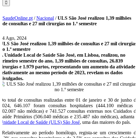
SaudeOnline.pt
/
Nacional
/
ULS São José realizou 1,39 milhões
de consultas e 27 mil cirurgias no 1.º semestre
14 Ago, 2024
ULS São José realizou 1,39 milhões de consultas e 27 mil cirurgias
no 1.º semestre
A Unidade Local de Saúde São José, em Lisboa, realizou, no
primeiro semestre do ano, 1,39 milhões de consultas, 26.839
cirurgias e 1.979 partos, representando um aumento da atividade
relativamente ao mesmo período de 2023, revelam os dados
divulgados.
Do total de consultas realizadas entre 01 de janeiro e 30 de junho d
2024, 646.107 foram consultas hospitalares (444.100 médicas 
202.007 não médicas) e 741.527 consultas externas nos Cuidados d
Saúde Primários (506.040 médicas e 235.487 não médicas), adianta 
Unidade Local de Saúde (ULS) São José
, uma das maiores do país.
“Relativamente ao período homólogo, regista-se um crescimento d