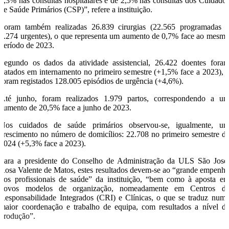
5,3% nas consultas hospitalares e de 2,5% nas consultas dos Cuidado
de Saúde Primários (CSP)”, refere a instituição.
Foram também realizadas 26.839 cirurgias (22.565 programadas 
4.274 urgentes), o que representa um aumento de 0,7% face ao mesm
período de 2023.
Segundo os dados da atividade assistencial, 26.422 doentes fora
tratados em internamento no primeiro semestre (+1,5% face a 2023), 
foram registados 128.005 episódios de urgência (+4,6%).
Até junho, foram realizados 1.979 partos, correspondendo a u
aumento de 20,5% face a junho de 2023.
Nos cuidados de saúde primários observou-se, igualmente, u
crescimento no número de domicílios: 22.708 no primeiro semestre d
2024 (+5,3% face a 2023).
Para a presidente do Conselho de Administração da ULS São José
Rosa Valente de Matos, estes resultados devem-se ao “grande empenh
dos profissionais de saúde” da instituição, “bem como à aposta e
novos modelos de organização, nomeadamente em Centros d
Responsabilidade Integrados (CRI) e Clínicas, o que se traduz num
maior coordenação e trabalho de equipa, com resultados a nível d
produção”.