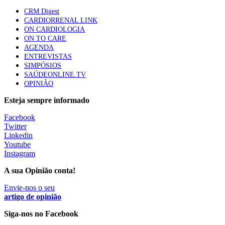
CRM Digest
Quase quatro em cada dez doentes com enfarte
CARDIORRENAL LINK
apresentavam níveis elevados de Lp(a), revela estudo
ON CARDIOLOGIA
87 visualizações
ON TO CARE
AGENDA
ENTREVISTAS
SIMPÓSIOS
Trodelvy aprovado para primeira linha no cancro da
SAÚDEONLINE.TV
mama triplo negativo metastático em doentes não
OPINIÃO
elegíveis para inibidores PD-(L)1
61 visualizações
Esteja sempre informado
Facebook
MAIS NOTÍCIAS
Twitter
Linkedin
Youtube
Instagram
Quase 11.900 jovens recorreram aos cheques psicólogo e
nutricionista no primeiro mês
A sua Opinião conta!
7 Ago, 2026
|
0 Comments
Envie-nos o seu
artigo de opinião
ULS de Coimbra estreia cirurgia endoscópica do ouvido com
Siga-nos no Facebook
apoio robótico em Portugal