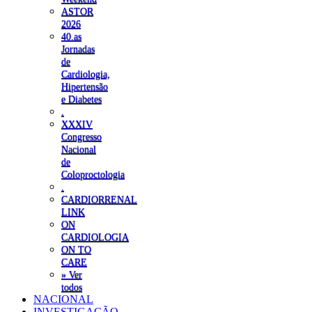
ASTOR
2026
40.as
Jornadas
de
Cardiologia,
Hipertensão
e Diabetes
.
XXXIV
Congresso
Nacional
de
Coloproctologia
.
CARDIORRENAL
LINK
ON
CARDIOLOGIA
ON TO
CARE
» Ver
todos
NACIONAL
INVESTIGAÇÃO