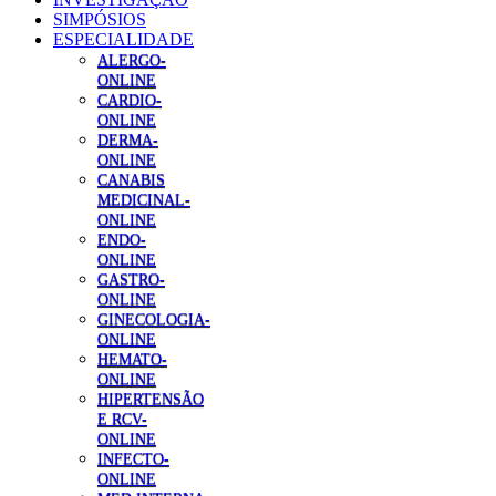
SIMPÓSIOS
ESPECIALIDADE
ALERGO-
ONLINE
CARDIO-
ONLINE
DERMA-
ONLINE
CANABIS
MEDICINAL-
ONLINE
ENDO-
ONLINE
GASTRO-
ONLINE
GINECOLOGIA-
ONLINE
HEMATO-
ONLINE
HIPERTENSÃO
E RCV-
ONLINE
INFECTO-
ONLINE