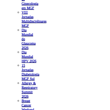
Ginecologia
em MGF
VIII
Jornadas
Multidisciplinares
MGF
Dia
Mundial
do
Glaucoma
2026
Dia
Mundial
HPV 2026
15
Jornadas
Diabetologia
MGF Sul
Allergy &
Respiratory
Summit
2026
Breast
Cancer
Weekend