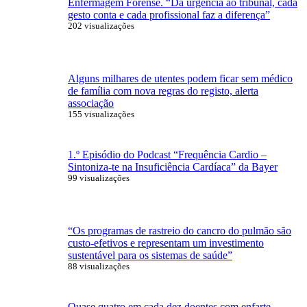
Enfermagem Forense. “Da urgência ao tribunal, cada
gesto conta e cada profissional faz a diferença”
202 visualizações
Alguns milhares de utentes podem ficar sem médico
de família com nova regras do registo, alerta
associação
155 visualizações
1.º Episódio do Podcast “Frequência Cardio –
Sintoniza-te na Insuficiência Cardíaca” da Bayer
99 visualizações
“Os programas de rastreio do cancro do pulmão são
custo-efetivos e representam um investimento
sustentável para os sistemas de saúde”
88 visualizações
Quase quatro em cada dez doentes com enfarte