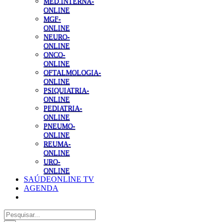
MED.INTERNA-
ONLINE
MGF-
ONLINE
NEURO-
ONLINE
ONCO-
ONLINE
OFTALMOLOGIA-
ONLINE
PSIQUIATRIA-
ONLINE
PEDIATRIA-
ONLINE
PNEUMO-
ONLINE
REUMA-
ONLINE
URO-
ONLINE
SAÚDEONLINE TV
AGENDA
Pesquisar