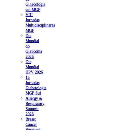
Ginecologia
em MGF
VIII
Jornadas
Multidisciplinares
MGF
Dia
Mundial
do
Glaucoma
2026
Dia
Mundial
HPV 2026
15
Jornadas
Diabetologia
MGF Sul
Allergy &
Respiratory
Summit
2026
Breast
Cancer
Weekend