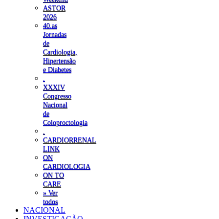
ASTOR
2026
40.as
Jornadas
de
Cardiologia,
Hipertensão
e Diabetes
.
XXXIV
Congresso
Nacional
de
Coloproctologia
.
CARDIORRENAL
LINK
ON
CARDIOLOGIA
ON TO
CARE
» Ver
todos
NACIONAL
INVESTIGAÇÃO