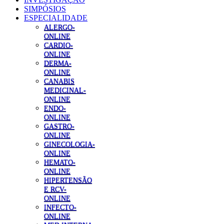
SIMPÓSIOS
ESPECIALIDADE
ALERGO-
ONLINE
CARDIO-
ONLINE
DERMA-
ONLINE
CANABIS
MEDICINAL-
ONLINE
ENDO-
ONLINE
GASTRO-
ONLINE
GINECOLOGIA-
ONLINE
HEMATO-
ONLINE
HIPERTENSÃO
E RCV-
ONLINE
INFECTO-
ONLINE