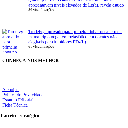
apresentavam níveis elevados de Lp(a), revela estudo
86 visualizações
Trodelvy aprovado para primeira linha no cancro da
mama triplo negativo metastático em doentes não
elegíveis para inibidores PD-(L)1
61 visualizações
CONHEÇA-NOS MELHOR
A equipa
Política de Privacidade
Estatuto Editorial
Ficha Técnica
Parceiro estratégico