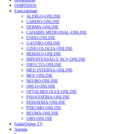
Investigação
SIMPÓSIOS
Especialidade
ALERGO-ONLINE
CARDIO-ONLINE
DERMA-ONLINE
CANABIS MEDICINAL-ONLINE
ENDO-ONLINE
GASTRO-ONLINE
GINECOLOGIA-ONLINE
HEMATO-ONLINE
HIPERTENSÃO E RCV-ONLINE
INFECTO-ONLINE
MED.INTERNA-ONLINE
MGF-ONLINE
NEURO-ONLINE
ONCO-ONLINE
OFTALMOLOGIA-ONLINE
PSIQUIATRIA-ONLINE
PEDIATRIA-ONLINE
PNEUMO-ONLINE
REUMA-ONLINE
URO-ONLINE
SaúdeOnline TV
Agenda