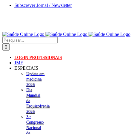
Skip
Subscrever Jornal / Newsletter
to
content
Pesquisar
LOGIN PROFISSIONAIS
JMF
ESPECIAIS
Update em
medicina
2026
Dia
Mundial
da
Esquizofrenia
2026
3.ᵒ
Congresso
Nacional
de