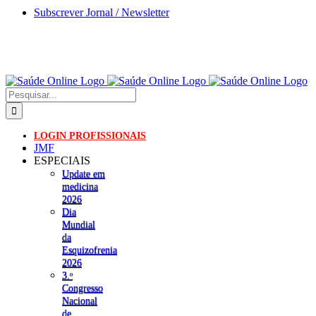
Skip
Subscrever Jornal / Newsletter
to
content
Pesquisar
LOGIN PROFISSIONAIS
JMF
ESPECIAIS
Update em
medicina
2026
Dia
Mundial
da
Esquizofrenia
2026
3.ᵒ
Congresso
Nacional
de