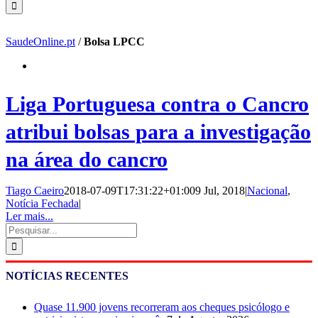
SaudeOnline.pt
/
Bolsa LPCC
Liga Portuguesa contra o Cancro
atribui bolsas para a investigação
na área do cancro
Tiago Caeiro
2018-07-09T17:31:22+01:00
9 Jul, 2018
|
Nacional
,
Notícia Fechada
|
Ler mais...
Pesquisar
NOTÍCIAS RECENTES
Quase 11.900 jovens recorreram aos cheques psicólogo e