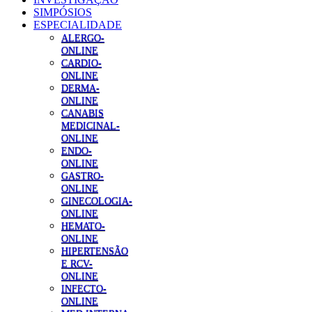
SIMPÓSIOS
ESPECIALIDADE
ALERGO-
ONLINE
CARDIO-
ONLINE
DERMA-
ONLINE
CANABIS
MEDICINAL-
ONLINE
ENDO-
ONLINE
GASTRO-
ONLINE
GINECOLOGIA-
ONLINE
HEMATO-
ONLINE
HIPERTENSÃO
E RCV-
ONLINE
INFECTO-
ONLINE