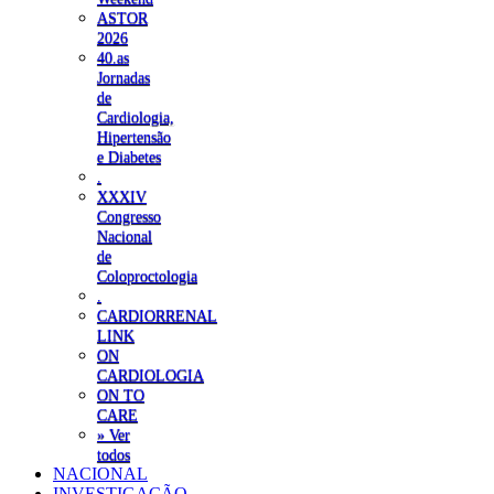
ASTOR
2026
40.as
Jornadas
de
Cardiologia,
Hipertensão
e Diabetes
.
XXXIV
Congresso
Nacional
de
Coloproctologia
.
CARDIORRENAL
LINK
ON
CARDIOLOGIA
ON TO
CARE
» Ver
todos
NACIONAL
INVESTIGAÇÃO