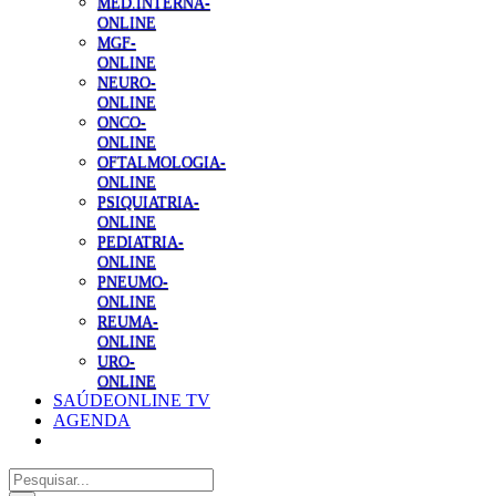
MED.INTERNA-
ONLINE
MGF-
ONLINE
NEURO-
ONLINE
ONCO-
ONLINE
OFTALMOLOGIA-
ONLINE
PSIQUIATRIA-
ONLINE
PEDIATRIA-
ONLINE
PNEUMO-
ONLINE
REUMA-
ONLINE
URO-
ONLINE
SAÚDEONLINE TV
AGENDA
Pesquisar