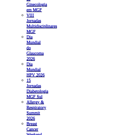
Ginecologia
em MGF
VIII
Jornadas
Multidisciplinares
MGF
Dia
Mundial
do
Glaucoma
2026
Dia
Mundial
HPV 2026
15
Jornadas
Diabetologia
MGF Sul
Allergy &
Respiratory
Summit
2026
Breast
Cancer
Weekend