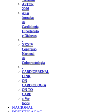
ASTOR
2026
40.as
Jornadas
de
Cardiologia,
Hipertensão
e Diabetes
.
XXXIV
Congresso
Nacional
de
Coloproctologia
.
CARDIORRENAL
LINK
ON
CARDIOLOGIA
ON TO
CARE
» Ver
todos
NACIONAL
INVESTIGAÇÃO