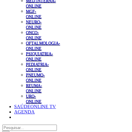
MED.INTERNA-
ONLINE
MGF-
ONLINE
NEURO-
ONLINE
ONCO-
ONLINE
OFTALMOLOGIA-
ONLINE
PSIQUIATRIA-
ONLINE
PEDIATRIA-
ONLINE
PNEUMO-
ONLINE
REUMA-
ONLINE
URO-
ONLINE
SAÚDEONLINE TV
AGENDA
Pesquisar