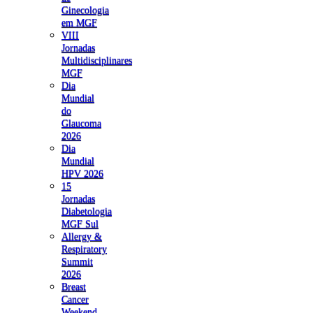
Ginecologia
em MGF
VIII
Jornadas
Multidisciplinares
MGF
Dia
Mundial
do
Glaucoma
2026
Dia
Mundial
HPV 2026
15
Jornadas
Diabetologia
MGF Sul
Allergy &
Respiratory
Summit
2026
Breast
Cancer
Weekend