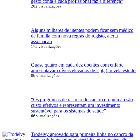
gesto conta e cada profissional faz a diferença”
202 visualizações
Alguns milhares de utentes podem ficar sem médico
de família com nova regras do registo, alerta
associação
175 visualizações
Quase quatro em cada dez doentes com enfarte
apresentavam níveis elevados de Lp(a), revela estudo
86 visualizações
“Os programas de rastreio do cancro do pulmão são
custo-efetivos e representam um investimento
sustentável para os sistemas de saúde”
66 visualizações
Trodelvy aprovado para primeira linha no cancro da
mama triplo negativo metastático em doentes não