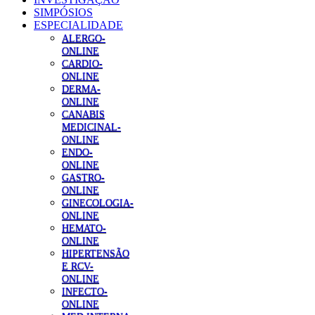
SIMPÓSIOS
ESPECIALIDADE
ALERGO-
ONLINE
CARDIO-
ONLINE
DERMA-
ONLINE
CANABIS
MEDICINAL-
ONLINE
ENDO-
ONLINE
GASTRO-
ONLINE
GINECOLOGIA-
ONLINE
HEMATO-
ONLINE
HIPERTENSÃO
E RCV-
ONLINE
INFECTO-
ONLINE