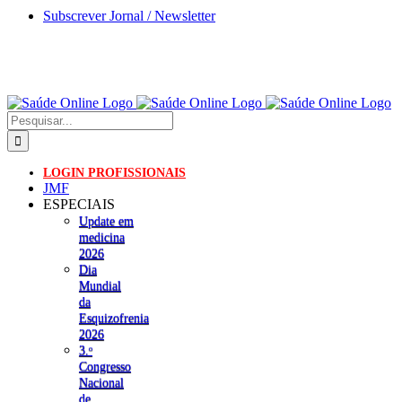
Skip
Subscrever Jornal / Newsletter
to
content
Pesquisar
LOGIN PROFISSIONAIS
JMF
ESPECIAIS
Update em
medicina
2026
Dia
Mundial
da
Esquizofrenia
2026
3.ᵒ
Congresso
Nacional
de