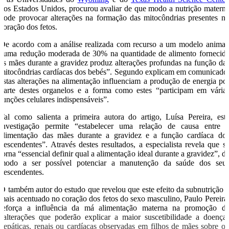
dos Estados Unidos, procurou avaliar de que modo a nutrição matern
pode provocar alterações na formação das mitocôndrias presentes n
coração dos fetos.
De acordo com a análise realizada com recurso a um modelo animal
“uma redução moderada de 30% na quantidade de alimento fornecid
às mães durante a gravidez produz alterações profundas na função da
mitocôndrias cardíacas dos bebés”. Segundo explicam em comunicado
estas alterações na alimentação influenciam a produção de energia po
parte destes organelos e a forma como estes “participam em vária
funções celulares indispensáveis”.
Tal como salienta a primeira autora do artigo, Luísa Pereira, est
investigação permite “estabelecer uma relação de causa entre 
alimentação das mães durante a gravidez e a função cardíaca do
descendentes”. Através destes resultados, a especialista revela que s
torna “essencial definir qual a alimentação ideal durante a gravidez”, d
modo a ser possível potenciar a manutenção da saúde dos seu
descendentes.
O também autor do estudo que revelou que este efeito da subnutrição 
mais acentuado no coração dos fetos do sexo masculino, Paulo Pereira
reforça a influência da má alimentação materna na promoção d
“alterações que poderão explicar a maior suscetibilidade a doença
hepáticas, renais ou cardíacas observadas em filhos de mães sobre o