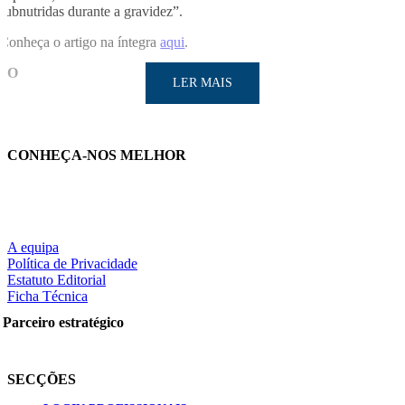
subnutridas durante a gravidez”.
Conheça o artigo na íntegra
aqui
.
SO
LER MAIS
CONHEÇA-NOS MELHOR
LER MAIS
A equipa
Política de Privacidade
Estatuto Editorial
Ficha Técnica
Partilhe nas redes sociais:
Parceiro estratégico
SECÇÕES
Pesquisar