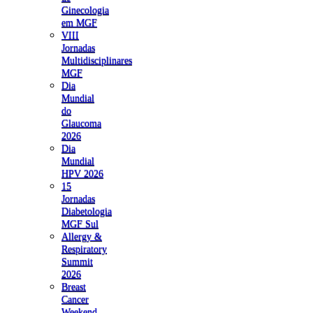
Ginecologia
em MGF
VIII
Jornadas
Multidisciplinares
MGF
Dia
Mundial
do
Glaucoma
2026
Dia
Mundial
HPV 2026
15
Jornadas
Diabetologia
MGF Sul
Allergy &
Respiratory
Summit
2026
Breast
Cancer
Weekend