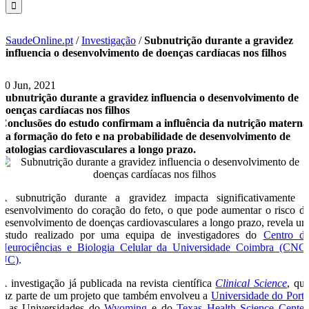
SaudeOnline.pt
/
Investigação
/
Subnutrição durante a gravidez
influencia o desenvolvimento de doenças cardíacas nos filhos
30 Jun, 2021
Subnutrição durante a gravidez influencia o desenvolvimento de
doenças cardíacas nos filhos
Conclusões do estudo confirmam a influência da nutrição materna
na formação do feto e na probabilidade de desenvolvimento de
patologias cardiovasculares a longo prazo.
A subnutrição durante a gravidez impacta significativamente 
desenvolvimento do coração do feto, o que pode aumentar o risco d
desenvolvimento de doenças cardiovasculares a longo prazo, revela u
estudo realizado por uma equipa de investigadores do
Centro d
Neurociências e Biologia Celular da Universidade Coimbra (CNC
UC)
.
A investigação já publicada na revista científica
Clinical Science
, qu
faz parte de um projeto que também envolveu a
Universidade do Port
e as Universidades do
Wyoming
e do
Texas Health Science Center