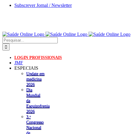
Skip
Subscrever Jornal / Newsletter
to
content
Pesquisar
LOGIN PROFISSIONAIS
JMF
ESPECIAIS
Update em
medicina
2026
Dia
Mundial
da
Esquizofrenia
2026
3.ᵒ
Congresso
Nacional
de