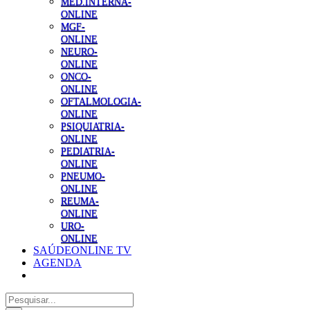
MED.INTERNA-
ONLINE
MGF-
ONLINE
NEURO-
ONLINE
ONCO-
ONLINE
OFTALMOLOGIA-
ONLINE
PSIQUIATRIA-
ONLINE
PEDIATRIA-
ONLINE
PNEUMO-
ONLINE
REUMA-
ONLINE
URO-
ONLINE
SAÚDEONLINE TV
AGENDA
Pesquisar