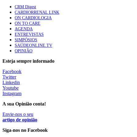
apresentavam níveis elevados de Lp(a), revela estudo
CRM Digest
87 visualizações
CARDIORRENAL LINK
ON CARDIOLOGIA
ON TO CARE
AGENDA
Trodelvy aprovado para primeira linha no cancro da
ENTREVISTAS
mama triplo negativo metastático em doentes não
SIMPÓSIOS
elegíveis para inibidores PD-(L)1
SAÚDEONLINE.TV
61 visualizações
OPINIÃO
Esteja sempre informado
MAIS NOTÍCIAS
Facebook
Twitter
Linkedin
Estudo aponta potencial da casca de maracujá-roxo no controlo
Youtube
da inflamação da asma
Instagram
5 Ago, 2026
A sua Opinião conta!
Estudo associa cafeína a proteção do cérebro na obesidade
Envie-nos o seu
4 Ago, 2026
artigo de opinião
Siga-nos no Facebook