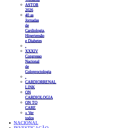
ASTOR
2026
40.as
Jornadas
de
Cardiologia,
Hipertensão
e Diabetes
.
XXXIV
Congresso
Nacional
de
Coloproctologia
.
CARDIORRENAL
LINK
ON
CARDIOLOGIA
ON TO
CARE
» Ver
todos
NACIONAL
INVESTIGAÇÃO