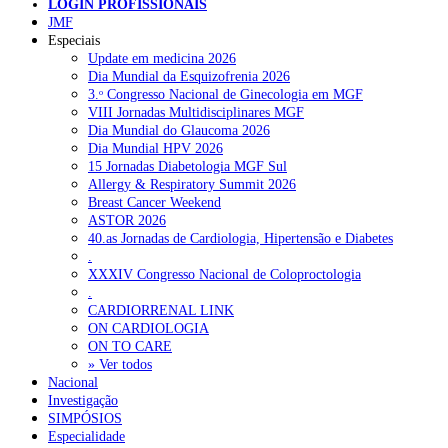
LOGIN PROFISSIONAIS
JMF
Especiais
NOTÍCIAS RECENTES
Update em medicina 2026
Dia Mundial da Esquizofrenia 2026
3.ᵒ Congresso Nacional de Ginecologia em MGF
Quase 11.900 jovens recorreram aos cheques psicólogo e
VIII Jornadas Multidisciplinares MGF
nutricionista no primeiro mês
7 de Agosto, 2026
Dia Mundial do Glaucoma 2026
Dia Mundial HPV 2026
ULS de Coimbra estreia cirurgia endoscópica do ouvido com
15 Jornadas Diabetologia MGF Sul
apoio robótico em Portugal
7 de Agosto, 2026
Allergy & Respiratory Summit 2026
Breast Cancer Weekend
Enfermeiros exigem esclarecimentos sobre eventual gestão
ASTOR 2026
privada da ULS do Algarve
7 de Agosto, 2026
40.as Jornadas de Cardiologia, Hipertensão e Diabetes
.
Ordem dos Médicos alerta para riscos no novo sistema de acesso
XXXIV Congresso Nacional de Coloproctologia
a consultas e cirurgias
7 de Agosto, 2026
.
CARDIORRENAL LINK
Portugal está a formar os médicos de que precisa?
6 de Agosto,
ON CARDIOLOGIA
2026
ON TO CARE
» Ver todos
Nacional
Investigação
NOTÍCIAS MAIS LIDAS
SIMPÓSIOS
Especialidade
Enfermagem Forense. “Da urgência ao tribunal, cada