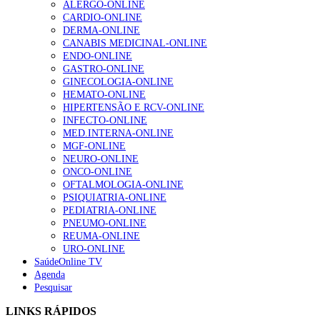
ALERGO-ONLINE
gesto conta e cada profissional faz a diferença”
CARDIO-ONLINE
203 visualizações
DERMA-ONLINE
CANABIS MEDICINAL-ONLINE
ENDO-ONLINE
GASTRO-ONLINE
1.º Episódio do Podcast “Frequência Cardio – Sintoniza
GINECOLOGIA-ONLINE
te na Insuficiência Cardíaca” da Bayer
HEMATO-ONLINE
169 visualizações
HIPERTENSÃO E RCV-ONLINE
INFECTO-ONLINE
MED.INTERNA-ONLINE
MGF-ONLINE
Alguns milhares de utentes podem ficar sem médico de
NEURO-ONLINE
família com nova regras do registo, alerta associação
ONCO-ONLINE
132 visualizações
OFTALMOLOGIA-ONLINE
PSIQUIATRIA-ONLINE
PEDIATRIA-ONLINE
PNEUMO-ONLINE
REUMA-ONLINE
“Os programas de rastreio do cancro do pulmão são
URO-ONLINE
custo-efetivos e representam um investimento
SaúdeOnline TV
sustentável para os sistemas de saúde”
Agenda
93 visualizações
Pesquisar
LINKS RÁPIDOS
Quase quatro em cada dez doentes com enfarte