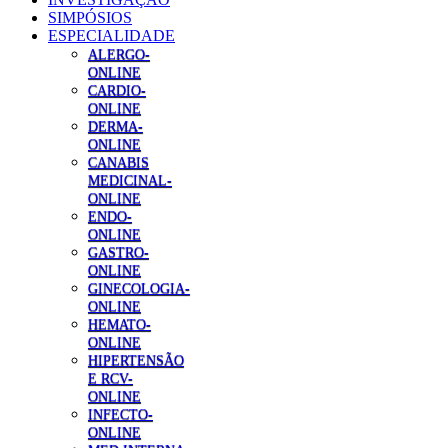
SIMPÓSIOS
ESPECIALIDADE
ALERGO-
ONLINE
CARDIO-
ONLINE
DERMA-
ONLINE
CANABIS
MEDICINAL-
ONLINE
ENDO-
ONLINE
GASTRO-
ONLINE
GINECOLOGIA-
ONLINE
HEMATO-
ONLINE
HIPERTENSÃO
E RCV-
ONLINE
INFECTO-
ONLINE