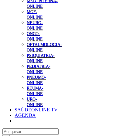
MED.INTERNA-
ONLINE
MGF-
ONLINE
NEURO-
ONLINE
ONCO-
ONLINE
OFTALMOLOGIA-
ONLINE
PSIQUIATRIA-
ONLINE
PEDIATRIA-
ONLINE
PNEUMO-
ONLINE
REUMA-
ONLINE
URO-
ONLINE
SAÚDEONLINE TV
AGENDA
Pesquisar