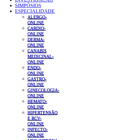
SIMPÓSIOS
ESPECIALIDADE
ALERGO-
ONLINE
CARDIO-
ONLINE
DERMA-
ONLINE
CANABIS
MEDICINAL-
ONLINE
ENDO-
ONLINE
GASTRO-
ONLINE
GINECOLOGIA-
ONLINE
HEMATO-
ONLINE
HIPERTENSÃO
E RCV-
ONLINE
INFECTO-
ONLINE