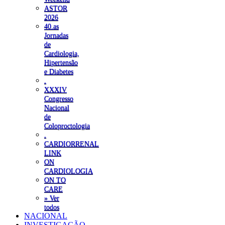
ASTOR
2026
40.as
Jornadas
de
Cardiologia,
Hipertensão
e Diabetes
.
XXXIV
Congresso
Nacional
de
Coloproctologia
.
CARDIORRENAL
LINK
ON
CARDIOLOGIA
ON TO
CARE
» Ver
todos
NACIONAL
INVESTIGAÇÃO