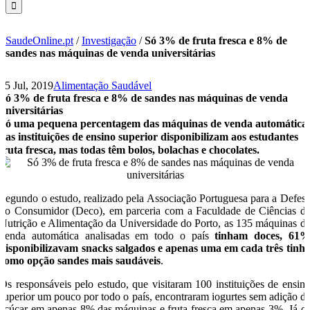
SaudeOnline.pt
/
Investigação
/
Só 3% de fruta fresca e 8% de
sandes nas máquinas de venda universitárias
15 Jul, 2019
Alimentação Saudável
Só 3% de fruta fresca e 8% de sandes nas máquinas de venda
universitárias
Só uma pequena percentagem das máquinas de venda automática
das instituições de ensino superior disponibilizam aos estudantes
fruta fresca, mas todas têm bolos, bolachas e chocolates.
Segundo o estudo, realizado pela Associação Portuguesa para a Defes
do Consumidor (Deco), em parceria com a Faculdade de Ciências d
Nutrição e Alimentação da Universidade do Porto, as 135 máquinas d
venda automática analisadas em todo o país
tinham doces, 61
disponibilizavam snacks salgados e apenas uma em cada três tinh
como opção sandes mais saudáveis
.
Os responsáveis pelo estudo, que visitaram 100 instituições de ensin
superior um pouco por todo o país, encontraram iogurtes sem adição d
açúcar em apenas 8% das máquinas e fruta fresca em apenas 3%. Já o