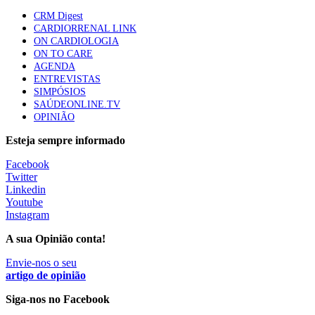
apresentavam níveis elevados de Lp(a), revela estudo
CRM Digest
87 visualizações
CARDIORRENAL LINK
ON CARDIOLOGIA
ON TO CARE
AGENDA
Trodelvy aprovado para primeira linha no cancro da
ENTREVISTAS
mama triplo negativo metastático em doentes não
SIMPÓSIOS
elegíveis para inibidores PD-(L)1
SAÚDEONLINE.TV
61 visualizações
OPINIÃO
Esteja sempre informado
MAIS NOTÍCIAS
Facebook
Twitter
Linkedin
Quase 11.900 jovens recorreram aos cheques psicólogo e
Youtube
nutricionista no primeiro mês
Instagram
7 Ago, 2026
|
0 Comments
A sua Opinião conta!
Envie-nos o seu
ULS de Coimbra estreia cirurgia endoscópica do ouvido com
artigo de opinião
apoio robótico em Portugal
Siga-nos no Facebook
7 Ago, 2026
|
0 Comments