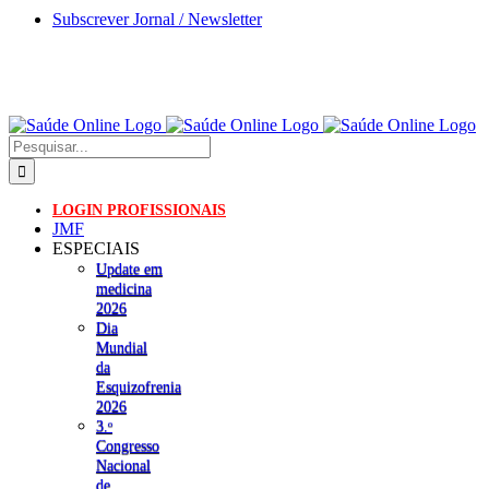
Skip
Subscrever Jornal / Newsletter
to
content
Pesquisar
LOGIN PROFISSIONAIS
JMF
ESPECIAIS
Update em
medicina
2026
Dia
Mundial
da
Esquizofrenia
2026
3.ᵒ
Congresso
Nacional
de