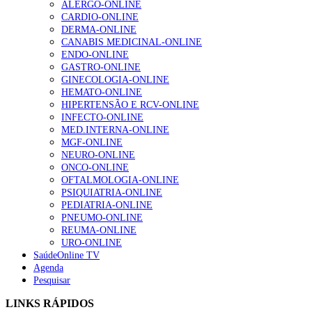
ALERGO-ONLINE
gesto conta e cada profissional faz a diferença”
CARDIO-ONLINE
203 visualizações
DERMA-ONLINE
CANABIS MEDICINAL-ONLINE
ENDO-ONLINE
GASTRO-ONLINE
1.º Episódio do Podcast “Frequência Cardio – Sintoniza
GINECOLOGIA-ONLINE
te na Insuficiência Cardíaca” da Bayer
HEMATO-ONLINE
169 visualizações
HIPERTENSÃO E RCV-ONLINE
INFECTO-ONLINE
MED.INTERNA-ONLINE
MGF-ONLINE
Alguns milhares de utentes podem ficar sem médico de
NEURO-ONLINE
família com nova regras do registo, alerta associação
ONCO-ONLINE
132 visualizações
OFTALMOLOGIA-ONLINE
PSIQUIATRIA-ONLINE
PEDIATRIA-ONLINE
PNEUMO-ONLINE
REUMA-ONLINE
“Os programas de rastreio do cancro do pulmão são
URO-ONLINE
custo-efetivos e representam um investimento
SaúdeOnline TV
sustentável para os sistemas de saúde”
Agenda
93 visualizações
Pesquisar
LINKS RÁPIDOS
Quase quatro em cada dez doentes com enfarte