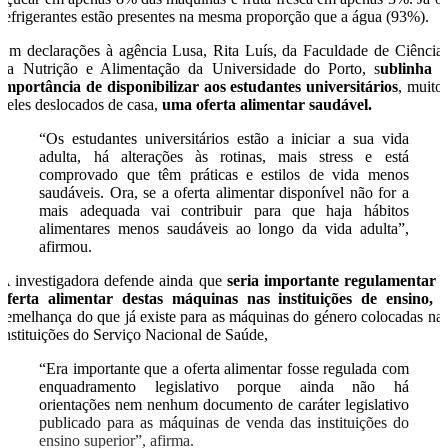
refrigerantes estão presentes na mesma proporção que a água (93%).
Em declarações à agência Lusa, Rita Luís, da Faculdade de Ciência
da Nutrição e Alimentação da Universidade do Porto, s
ublinha 
importância de disponibilizar aos estudantes universitários
, muito
deles deslocados de casa,
uma oferta alimentar saudável.
“Os estudantes universitários estão a iniciar a sua vida
adulta, há alterações às rotinas, mais stress e está
comprovado que têm práticas e estilos de vida menos
saudáveis. Ora, se a oferta alimentar disponível não for a
mais adequada vai contribuir para que haja hábitos
alimentares menos saudáveis ao longo da vida adulta”,
afirmou.
A investigadora defende ainda que
seria importante regulamentar 
oferta alimentar destas máquinas nas instituições de ensino,
semelhança do que já existe para as máquinas do género colocadas na
instituições do Serviço Nacional de Saúde,
“Era importante que a oferta alimentar fosse regulada com
enquadramento legislativo porque ainda não há
orientações nem nenhum documento de caráter legislativo
publicado para as máquinas de venda das instituições do
ensino superior”, afirma.