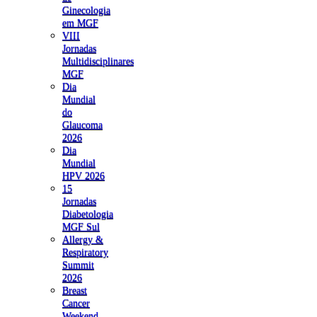
Ginecologia
em MGF
VIII
Jornadas
Multidisciplinares
MGF
Dia
Mundial
do
Glaucoma
2026
Dia
Mundial
HPV 2026
15
Jornadas
Diabetologia
MGF Sul
Allergy &
Respiratory
Summit
2026
Breast
Cancer
Weekend