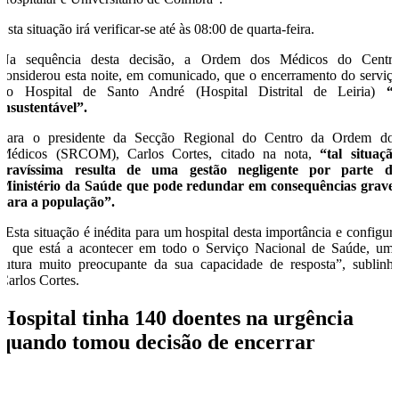
Esta situação irá verificar-se até às 08:00 de quarta-feira.
Na sequência desta decisão, a Ordem dos Médicos do Centr
considerou esta noite, em comunicado, que o encerramento do serviç
do Hospital de Santo André (Hospital Distrital de Leiria)
“
insustentável”.
Para o presidente da Secção Regional do Centro da Ordem do
Médicos (SRCOM), Carlos Cortes, citado na nota,
“tal situaçã
gravíssima resulta de uma gestão negligente por parte d
Ministério da Saúde que pode redundar em consequências grave
para a população”.
“Esta situação é inédita para um hospital desta importância e configur
o que está a acontecer em todo o Serviço Nacional de Saúde, um
rutura muito preocupante da sua capacidade de resposta”, sublinh
Carlos Cortes.
Hospital tinha 140 doentes na urgência
quando tomou decisão de encerrar