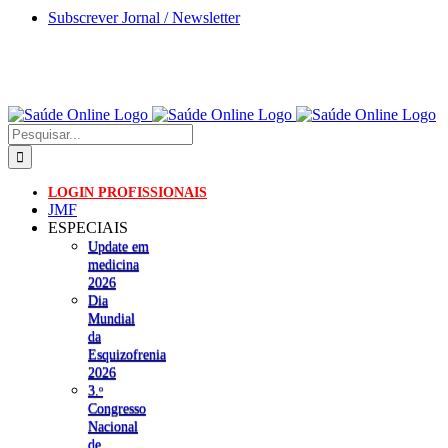
Skip
Subscrever Jornal / Newsletter
to
content
Pesquisar
LOGIN PROFISSIONAIS
JMF
ESPECIAIS
Update em
medicina
2026
Dia
Mundial
da
Esquizofrenia
2026
3.ᵒ
Congresso
Nacional
de