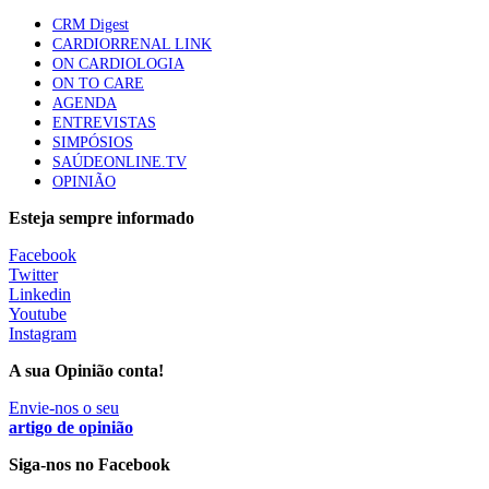
apresentavam níveis elevados de Lp(a), revela estudo
CRM Digest
87 visualizações
CARDIORRENAL LINK
ON CARDIOLOGIA
ON TO CARE
AGENDA
Trodelvy aprovado para primeira linha no cancro da
ENTREVISTAS
mama triplo negativo metastático em doentes não
SIMPÓSIOS
elegíveis para inibidores PD-(L)1
SAÚDEONLINE.TV
61 visualizações
OPINIÃO
Esteja sempre informado
MAIS NOTÍCIAS
Facebook
Twitter
Linkedin
Quase 11.900 jovens recorreram aos cheques psicólogo e
Youtube
nutricionista no primeiro mês
Instagram
7 Ago, 2026
|
0 Comments
A sua Opinião conta!
Envie-nos o seu
ULS de Coimbra estreia cirurgia endoscópica do ouvido com
artigo de opinião
apoio robótico em Portugal
Siga-nos no Facebook
7 Ago, 2026
|
0 Comments