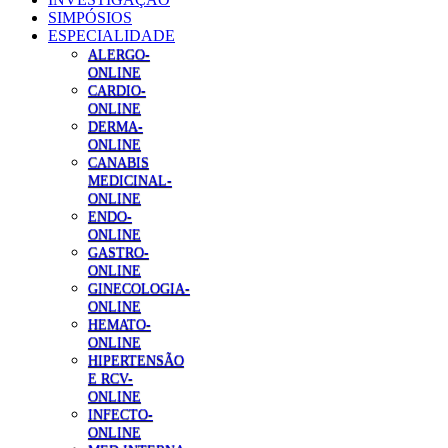
SIMPÓSIOS
ESPECIALIDADE
ALERGO-
ONLINE
CARDIO-
ONLINE
DERMA-
ONLINE
CANABIS
MEDICINAL-
ONLINE
ENDO-
ONLINE
GASTRO-
ONLINE
GINECOLOGIA-
ONLINE
HEMATO-
ONLINE
HIPERTENSÃO
E RCV-
ONLINE
INFECTO-
ONLINE