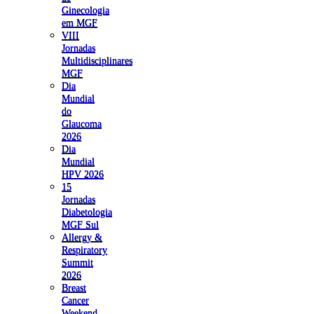
Ginecologia
em MGF
VIII
Jornadas
Multidisciplinares
MGF
Dia
Mundial
do
Glaucoma
2026
Dia
Mundial
HPV 2026
15
Jornadas
Diabetologia
MGF Sul
Allergy &
Respiratory
Summit
2026
Breast
Cancer
Weekend