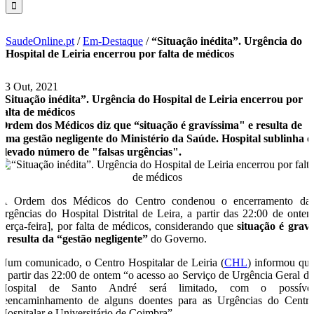
SaudeOnline.pt
/
Em-Destaque
/
“Situação inédita”. Urgência do
Hospital de Leiria encerrou por falta de médicos
13 Out, 2021
“Situação inédita”. Urgência do Hospital de Leiria encerrou por
falta de médicos
Ordem dos Médicos diz que “situação é gravíssima" e resulta de
uma gestão negligente do Ministério da Saúde. Hospital sublinha o
elevado número de "falsas urgências".
A Ordem dos Médicos do Centro condenou o encerramento da
urgências do Hospital Distrital de Leira, a partir das 22:00 de onte
[terça-feira], por falta de médicos, considerando que
situação é grav
e resulta da “gestão negligente”
do Governo.
Num comunicado, o Centro Hospitalar de Leiria (
CHL
) informou qu
a partir das 22:00 de ontem “o acesso ao Serviço de Urgência Geral d
Hospital de Santo André será limitado, com o possíve
reencaminhamento de alguns doentes para as Urgências do Centr
Hospitalar e Universitário de Coimbra”.