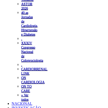
ASTOR
2026
40.as
Jornadas
de
Cardiologia,
Hipertensão
e Diabetes
.
XXXIV
Congresso
Nacional
de
Coloproctologia
.
CARDIORRENAL
LINK
ON
CARDIOLOGIA
ON TO
CARE
» Ver
todos
NACIONAL
INVESTIGAÇÃO