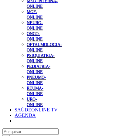
MED.INTERNA-
ONLINE
MGF-
ONLINE
NEURO-
ONLINE
ONCO-
ONLINE
OFTALMOLOGIA-
ONLINE
PSIQUIATRIA-
ONLINE
PEDIATRIA-
ONLINE
PNEUMO-
ONLINE
REUMA-
ONLINE
URO-
ONLINE
SAÚDEONLINE TV
AGENDA
Pesquisar