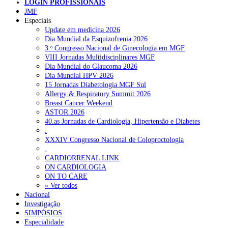
LOGIN PROFISSIONAIS
Pesquisar
JMF
Especiais
Update em medicina 2026
Dia Mundial da Esquizofrenia 2026
NOTÍCIAS RECENTES
3.ᵒ Congresso Nacional de Ginecologia em MGF
VIII Jornadas Multidisciplinares MGF
Quase 11.900 jovens recorreram aos cheques psicólogo e
Dia Mundial do Glaucoma 2026
nutricionista no primeiro mês
7 de Agosto, 2026
Dia Mundial HPV 2026
15 Jornadas Diabetologia MGF Sul
ULS de Coimbra estreia cirurgia endoscópica do ouvido com
Allergy & Respiratory Summit 2026
apoio robótico em Portugal
7 de Agosto, 2026
Breast Cancer Weekend
ASTOR 2026
Enfermeiros exigem esclarecimentos sobre eventual gestão
40.as Jornadas de Cardiologia, Hipertensão e Diabetes
privada da ULS do Algarve
7 de Agosto, 2026
.
XXXIV Congresso Nacional de Coloproctologia
Ordem dos Médicos alerta para riscos no novo sistema de acesso
.
a consultas e cirurgias
7 de Agosto, 2026
CARDIORRENAL LINK
ON CARDIOLOGIA
Portugal está a formar os médicos de que precisa?
6 de Agosto,
ON TO CARE
2026
» Ver todos
Nacional
Investigação
SIMPÓSIOS
NOTÍCIAS MAIS LIDAS
Especialidade