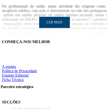
“Ter profissionais de saúde, numa atividade tão exigente como 
emergência médica, cuja ação é determinante na vida dos portugueses
a auferir um salário próximo do salário mínimo nacional, afasta o
profissionais do INEM e eventuais candidatos a concurso”, considero
LER MAIS
o responsável, acrescentando: “No momento em que se celebram 4
anos do SNS, esperemos que finalmente o Ministério da Saúde assum
as medidas necessárias para salvar os TEPH, o INEM e a emergênci
médica em Portugal”.
CONHEÇA-NOS MELHOR
LUSA
Notícia relacionad
A equipa
INEM vai contratar 200 novos técnicos de emergência pré
LER MAIS
Política de Privacidade
hospitala
Estatuto Editorial
Ficha Técnica
Parceiro estratégico
Partilhe nas redes sociais:
SECÇÕES