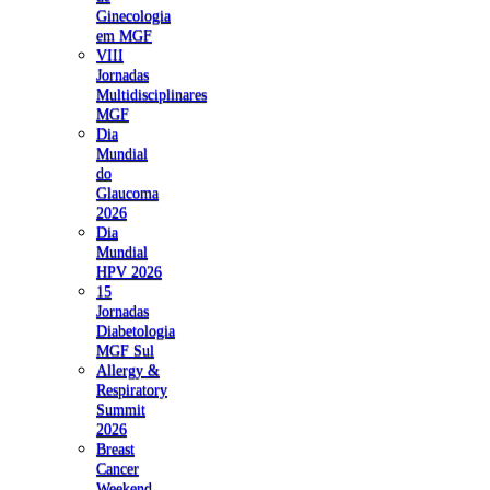
Ginecologia
em MGF
VIII
Jornadas
Multidisciplinares
MGF
Dia
Mundial
do
Glaucoma
2026
Dia
Mundial
HPV 2026
15
Jornadas
Diabetologia
MGF Sul
Allergy &
Respiratory
Summit
2026
Breast
Cancer
Weekend