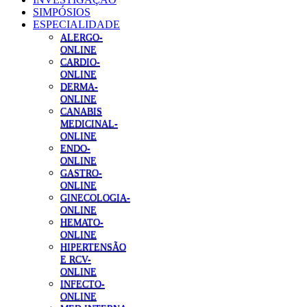
SIMPÓSIOS
ESPECIALIDADE
ALERGO-
ONLINE
CARDIO-
ONLINE
DERMA-
ONLINE
CANABIS
MEDICINAL-
ONLINE
ENDO-
ONLINE
GASTRO-
ONLINE
GINECOLOGIA-
ONLINE
HEMATO-
ONLINE
HIPERTENSÃO
E RCV-
ONLINE
INFECTO-
ONLINE