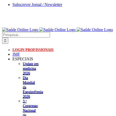
Skip
Subscrever Jornal / Newsletter
to
content
Pesquisar
LOGIN PROFISSIONAIS
JMF
ESPECIAIS
Update em
medicina
2026
Dia
Mundial
da
Esquizofrenia
2026
3.ᵒ
Congresso
Nacional
de