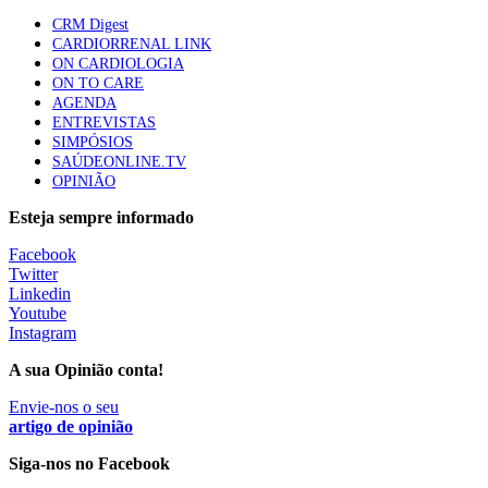
Quase quatro em cada dez doentes com enfarte
CRM Digest
apresentavam níveis elevados de Lp(a), revela estudo
CARDIORRENAL LINK
88 visualizações
ON CARDIOLOGIA
ON TO CARE
AGENDA
ENTREVISTAS
Trodelvy aprovado para primeira linha no cancro da
SIMPÓSIOS
mama triplo negativo metastático em doentes não
SAÚDEONLINE.TV
elegíveis para inibidores PD-(L)1
OPINIÃO
61 visualizações
Esteja sempre informado
MAIS NOTÍCIAS
Facebook
Twitter
Linkedin
Youtube
Quase 11.900 jovens recorreram aos cheques psicólogo e
Instagram
nutricionista no primeiro mês
7 Ago, 2026
|
0 Comments
A sua Opinião conta!
Envie-nos o seu
artigo de opinião
ULS de Coimbra estreia cirurgia endoscópica do ouvido com
apoio robótico em Portugal
Siga-nos no Facebook
7 Ago, 2026
|
0 Comments