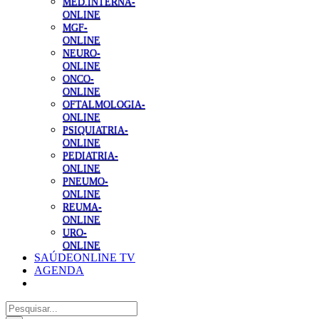
MED.INTERNA-
ONLINE
MGF-
ONLINE
NEURO-
ONLINE
ONCO-
ONLINE
OFTALMOLOGIA-
ONLINE
PSIQUIATRIA-
ONLINE
PEDIATRIA-
ONLINE
PNEUMO-
ONLINE
REUMA-
ONLINE
URO-
ONLINE
SAÚDEONLINE TV
AGENDA
Pesquisar