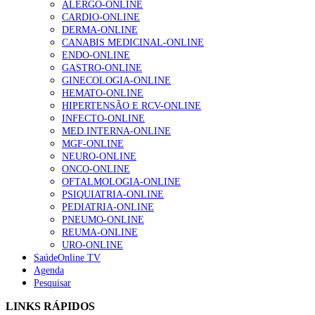
ALERGO-ONLINE
Enfermagem Forense. “Da urgência ao tribunal, cada
CARDIO-ONLINE
gesto conta e cada profissional faz a diferença”
DERMA-ONLINE
203 visualizações
CANABIS MEDICINAL-ONLINE
ENDO-ONLINE
GASTRO-ONLINE
GINECOLOGIA-ONLINE
1.º Episódio do Podcast “Frequência Cardio – Sintoniza
HEMATO-ONLINE
te na Insuficiência Cardíaca” da Bayer
HIPERTENSÃO E RCV-ONLINE
202 visualizações
INFECTO-ONLINE
MED.INTERNA-ONLINE
MGF-ONLINE
NEURO-ONLINE
Alguns milhares de utentes podem ficar sem médico de
ONCO-ONLINE
família com nova regras do registo, alerta associação
OFTALMOLOGIA-ONLINE
160 visualizações
PSIQUIATRIA-ONLINE
PEDIATRIA-ONLINE
PNEUMO-ONLINE
REUMA-ONLINE
URO-ONLINE
“Os programas de rastreio do cancro do pulmão são
SaúdeOnline TV
custo-efetivos e representam um investimento
Agenda
sustentável para os sistemas de saúde”
Pesquisar
94 visualizações
LINKS RÁPIDOS