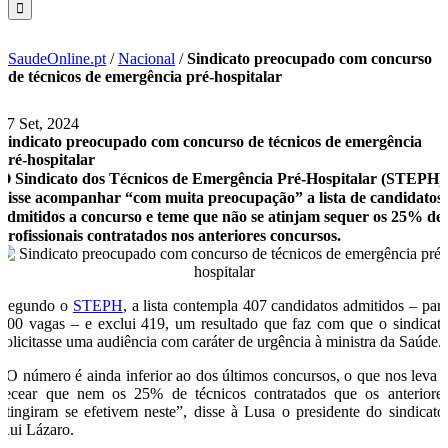
SaudeOnline.pt
/
Nacional
/
Sindicato preocupado com concurso
de técnicos de emergência pré-hospitalar
17 Set, 2024
Sindicato preocupado com concurso de técnicos de emergência
pré-hospitalar
O Sindicato dos Técnicos de Emergência Pré-Hospitalar (STEPH)
disse acompanhar “com muita preocupação” a lista de candidatos
admitidos a concurso e teme que não se atinjam sequer os 25% de
profissionais contratados nos anteriores concursos.
Segundo o
STEPH
, a lista contempla 407 candidatos admitidos – par
200 vagas – e exclui 419, um resultado que faz com que o sindicat
solicitasse uma audiência com caráter de urgência à ministra da Saúde.
“O número é ainda inferior ao dos últimos concursos, o que nos leva 
recear que nem os 25% de técnicos contratados que os anteriore
atingiram se efetivem neste”, disse à Lusa o presidente do sindicato
Rui Lázaro.