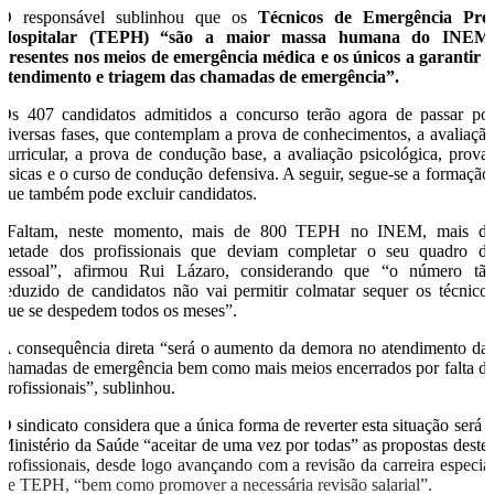
O responsável sublinhou que os
Técnicos de Emergência Pré
Hospitalar (TEPH) “são a maior massa humana do INEM
presentes nos meios de emergência médica e os únicos a garantir 
atendimento e triagem das chamadas de emergência”.
Os 407 candidatos admitidos a concurso terão agora de passar po
diversas fases, que contemplam a prova de conhecimentos, a avaliaçã
curricular, a prova de condução base, a avaliação psicológica, prova
físicas e o curso de condução defensiva. A seguir, segue-se a formação
que também pode excluir candidatos.
“Faltam, neste momento, mais de 800 TEPH no INEM, mais d
metade dos profissionais que deviam completar o seu quadro d
pessoal”, afirmou Rui Lázaro, considerando que “o número tã
reduzido de candidatos não vai permitir colmatar sequer os técnico
que se despedem todos os meses”.
A consequência direta “será o aumento da demora no atendimento da
chamadas de emergência bem como mais meios encerrados por falta d
profissionais”, sublinhou.
O sindicato considera que a única forma de reverter esta situação será 
Ministério da Saúde “aceitar de uma vez por todas” as propostas deste
profissionais, desde logo avançando com a revisão da carreira especia
de TEPH, “bem como promover a necessária revisão salarial”.