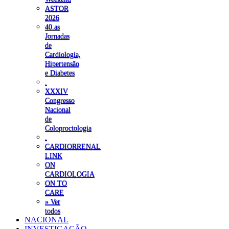
ASTOR
2026
40.as
Jornadas
de
Cardiologia,
Hipertensão
e Diabetes
.
XXXIV
Congresso
Nacional
de
Coloproctologia
.
CARDIORRENAL
LINK
ON
CARDIOLOGIA
ON TO
CARE
» Ver
todos
NACIONAL
INVESTIGAÇÃO