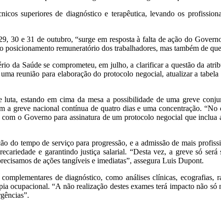
icos superiores de diagnóstico e terapêutica, levando os profissi
 29, 30 e 31 de outubro, “surge em resposta à falta de ação do Governo
 o posicionamento remuneratório dos trabalhadores, mas também de que
io da Saúde se comprometeu, em julho, a clarificar a questão da atr
ma reunião para elaboração do protocolo negocial, atualizar a tabela sa
de luta, estando em cima da mesa a possibilidade de uma greve conj
com a greve nacional contínua de quatro dias e uma concentração. “No 
m o Governo para assinatura de um protocolo negocial que inclua a re
ação do tempo de serviço para progressão, e a admissão de mais profis
recariedade e garantindo justiça salarial. “Desta vez, a greve só ser
precisamos de ações tangíveis e imediatas”, assegura Luis Dupont.
 complementares de diagnóstico, como análises clínicas, ecografias, r
erapia ocupacional. “A não realização destes exames terá impacto não 
rgências”.