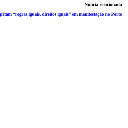
Notícia relacionada
gritam “regras iguais, direitos iguais” em manifestação no Porto