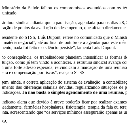
 Ministério da Saúde falhou os compromissos assumidos com os técn
municado.
estrutura sindical adianta que a paralisação, agendada para os dias 28,
licação de pontos da avaliação de desempenho, que afetam diretamente
presidente do STSS, Luís Dupont, refere no comunicado que o Ministér
a matéria negocial”, até ao final de outubro e a agendar para este mês u
mento, nada foi feito e o silêncio persiste”, lamenta Luís Dupont.
mo consequência, os trabalhadores planeiam intensificar as formas 
stituição, como já tem vindo a acontecer, a estrutura sindical avança 
m uma forte adesão esperada, reivindicam a marcação de uma reunião co
rreira e compensação por riscos”, realça o STSS.
igem, ainda, a correta aplicação do sistema de avaliação, a contabiliz
gamento das diferenças salariais devidas, regularizando situações de p
ivindicações.
Já não basta o simples agendamento de uma reunião
, 
sindicato alerta que devido à greve poderão ficar por realizar exames
meadamente, farmácias hospitalares, fisioterapia, terapia da fala ou t
lienta, acrescentando que “os serviços mínimos assegurarão apenas as u
USA