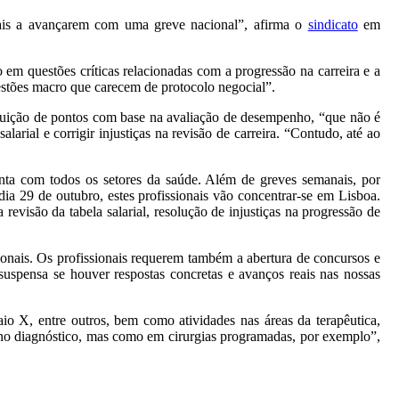
onais a avançarem com uma greve nacional”, afirma o
sindicato
em
 em questões críticas relacionadas com a progressão na carreira e a
stões macro que carecem de protocolo negocial”.
ibuição de pontos com base na avaliação de desempenho, “que não é
larial e corrigir injustiças na revisão de carreira. “Contudo, até ao
unta com todos os setores da saúde. Além de greves semanais, por
dia 29 de outubro, estes profissionais vão concentrar-se em Lisboa.
visão da tabela salarial, resolução de injustiças na progressão de
sionais. Os profissionais requerem também a abertura de concursos e
á suspensa se houver respostas concretas e avanços reais nas nossas
aio X, entre outros, bem como atividades nas áreas da terapêutica,
só no diagnóstico, mas como em cirurgias programadas, por exemplo”,