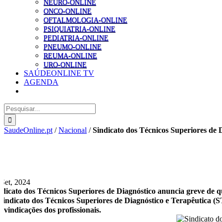
NEURO-ONLINE
ONCO-ONLINE
OFTALMOLOGIA-ONLINE
PSIQUIATRIA-ONLINE
PEDIATRIA-ONLINE
PNEUMO-ONLINE
REUMA-ONLINE
URO-ONLINE
SAÚDEONLINE TV
AGENDA
Pesquisar
SaudeOnline.pt
/
Nacional
/
Sindicato dos Técnicos Superiores de 
 Set, 2024
ndicato dos Técnicos Superiores de Diagnóstico anuncia greve de 
Sindicato dos Técnicos Superiores de Diagnóstico e Terapêutica (
invindicações dos profissionais.