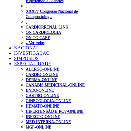
Hipertensão e Diabetes
.
XXXIV Congresso Nacional de
Coloproctologia
.
CARDIORRENAL LINK
ON CARDIOLOGIA
ON TO CARE
» Ver todos
NACIONAL
INVESTIGAÇÃO
SIMPÓSIOS
ESPECIALIDADE
ALERGO-ONLINE
CARDIO-ONLINE
DERMA-ONLINE
CANABIS MEDICINAL-ONLINE
ENDO-ONLINE
GASTRO-ONLINE
GINECOLOGIA-ONLINE
HEMATO-ONLINE
HIPERTENSÃO E RCV-ONLINE
INFECTO-ONLINE
MED.INTERNA-ONLINE
MGF-ONLINE