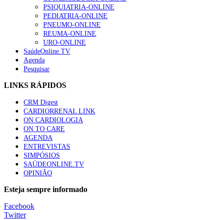
PSIQUIATRIA-ONLINE
“Os programas de rastreio do cancro do pulmão são custo-ef
PEDIATRIA-ONLINE
93 visualizações
PNEUMO-ONLINE
REUMA-ONLINE
URO-ONLINE
SaúdeOnline TV
Agenda
Pesquisar
Quase quatro em cada dez doentes com enfarte apresentavam
87 visualizações
LINKS RÁPIDOS
CRM Digest
CARDIORRENAL LINK
ON CARDIOLOGIA
Trodelvy aprovado para primeira linha no cancro da mama tr
ON TO CARE
61 visualizações
AGENDA
ENTREVISTAS
SIMPÓSIOS
SAÚDEONLINE.TV
OPINIÃO
MAIS NOTÍCIAS
Esteja sempre informado
Quase 11.900 jovens recorreram aos cheques psicólogo e nutricio
Facebook
7 Ago, 2026
|
0 Comments
Twitter