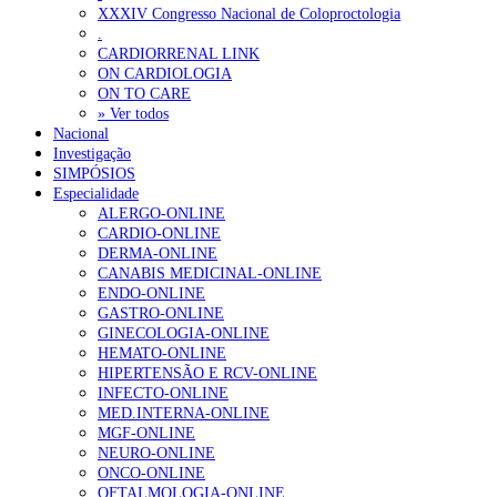
Ordem dos Médicos alerta para riscos no novo sistema de acesso a c
XXXIV Congresso Nacional de Coloproctologia
.
Portugal está a formar os médicos de que precisa?
6 de Agosto, 202
CARDIORRENAL LINK
ON CARDIOLOGIA
ON TO CARE
OTÍCIAS MAIS LIDAS
» Ver todos
Nacional
Investigação
Enfermagem Forense. “Da urgência ao tribunal, cada gesto c
SIMPÓSIOS
203 visualizações
Especialidade
ALERGO-ONLINE
CARDIO-ONLINE
DERMA-ONLINE
CANABIS MEDICINAL-ONLINE
1.º Episódio do Podcast “Frequência Cardio – Sintoniza-te 
ENDO-ONLINE
169 visualizações
GASTRO-ONLINE
GINECOLOGIA-ONLINE
HEMATO-ONLINE
HIPERTENSÃO E RCV-ONLINE
INFECTO-ONLINE
Alguns milhares de utentes podem ficar sem médico de famíl
MED.INTERNA-ONLINE
132 visualizações
MGF-ONLINE
NEURO-ONLINE
ONCO-ONLINE
OFTALMOLOGIA-ONLINE