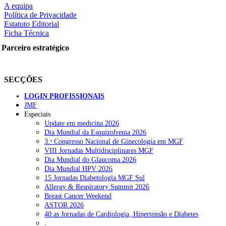
A equipa
Política de Privacidade
Estatuto Editorial
Ficha Técnica
rtilhe nas redes sociais:
Parceiro estratégico
SECÇÕES
LOGIN PROFISSIONAIS
JMF
Especiais
squisar
Update em medicina 2026
Dia Mundial da Esquizofrenia 2026
3.ᵒ Congresso Nacional de Ginecologia em MGF
OTÍCIAS RECENTES
VIII Jornadas Multidisciplinares MGF
Dia Mundial do Glaucoma 2026
Dia Mundial HPV 2026
Quase 11.900 jovens recorreram aos cheques psicólogo e nutricioni
15 Jornadas Diabetologia MGF Sul
Allergy & Respiratory Summit 2026
ULS de Coimbra estreia cirurgia endoscópica do ouvido com apoio
Breast Cancer Weekend
ASTOR 2026
Enfermeiros exigem esclarecimentos sobre eventual gestão privad
40.as Jornadas de Cardiologia, Hipertensão e Diabetes
.