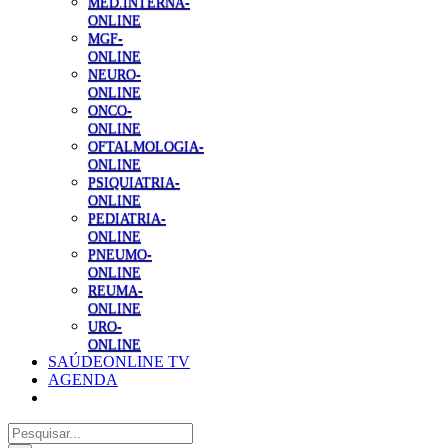
MED.INTERNA-
ONLINE
MGF-
ONLINE
NEURO-
ONLINE
ONCO-
ONLINE
OFTALMOLOGIA-
ONLINE
PSIQUIATRIA-
ONLINE
PEDIATRIA-
ONLINE
PNEUMO-
ONLINE
REUMA-
ONLINE
URO-
ONLINE
SAÚDEONLINE TV
AGENDA
Pesquisar