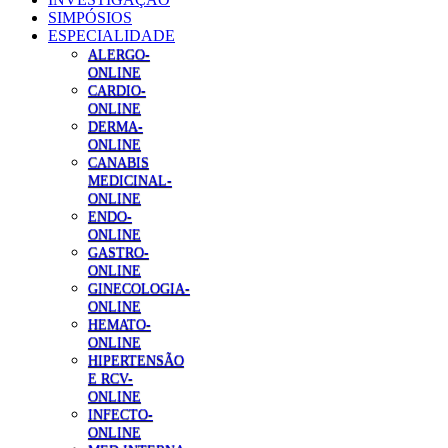
SIMPÓSIOS
ESPECIALIDADE
ALERGO-
ONLINE
CARDIO-
ONLINE
DERMA-
ONLINE
CANABIS
MEDICINAL-
ONLINE
ENDO-
ONLINE
GASTRO-
ONLINE
GINECOLOGIA-
ONLINE
HEMATO-
ONLINE
HIPERTENSÃO
E RCV-
ONLINE
INFECTO-
ONLINE