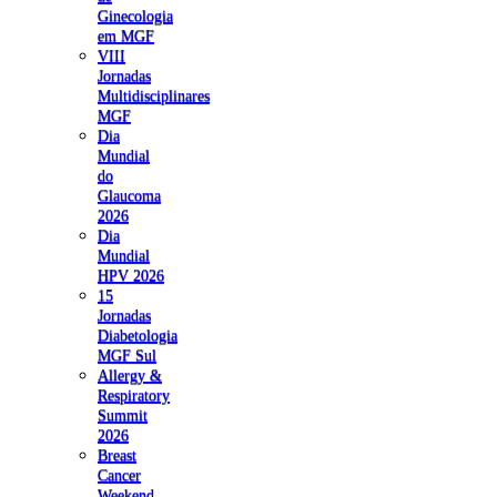
Ginecologia
em MGF
VIII
Jornadas
Multidisciplinares
MGF
Dia
Mundial
do
Glaucoma
2026
Dia
Mundial
HPV 2026
15
Jornadas
Diabetologia
MGF Sul
Allergy &
Respiratory
Summit
2026
Breast
Cancer
Weekend