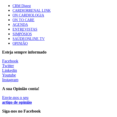
Quase quatro em cada dez doentes com enfarte
CRM Digest
apresentavam níveis elevados de Lp(a), revela estudo
CARDIORRENAL LINK
86 visualizações
ON CARDIOLOGIA
ON TO CARE
AGENDA
ENTREVISTAS
Trodelvy aprovado para primeira linha no cancro da
SIMPÓSIOS
mama triplo negativo metastático em doentes não
SAÚDEONLINE.TV
elegíveis para inibidores PD-(L)1
OPINIÃO
61 visualizações
Esteja sempre informado
MAIS NOTÍCIAS
Facebook
Twitter
Linkedin
Youtube
Instagram
A sua Opinião conta!
Envie-nos o seu
artigo de opinião
Siga-nos no Facebook