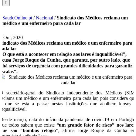
SaudeOnline.pt
/
Nacional
/
Sindicato dos Médicos reclama um
médico e um enfermeiro para cada lar
6 Out, 2020
Sindicato dos Médicos reclama um médico e um enfermeiro para
cada lar
"O que está a acontecer em relação aos lares é inqualificável",
acusa Jorge Roque da Cunha, que garante, por outro lado, que
"há serviços de urgência com grandes dificuldades para garantir
escalas".
O secretário-geral do Sindicato Independente dos Médicos (SIM
reclama um médico e um enfermeiro para cada lar, pois considera qu
o que se está a passar nestas instituições que acolhem idosos 
inqualificável.
Desde março, data do início da pandemia de covid-19 em Portugal
que todos sabem que existe
“um grande fator de risco” nos lares
que são “bombas relógio”
, afirma Jorge Roque da Cunha e
entrevista à agência Lusa.