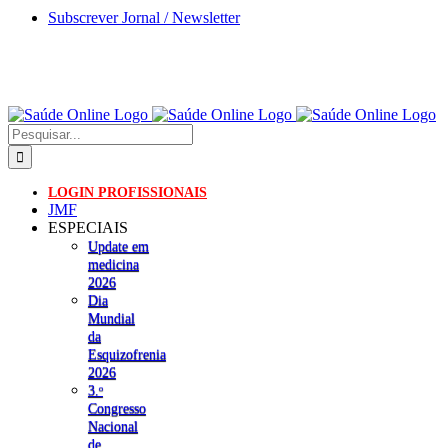
Skip
Subscrever Jornal / Newsletter
to
content
Pesquisar
LOGIN PROFISSIONAIS
JMF
ESPECIAIS
Update em
medicina
2026
Dia
Mundial
da
Esquizofrenia
2026
3.ᵒ
Congresso
Nacional
de