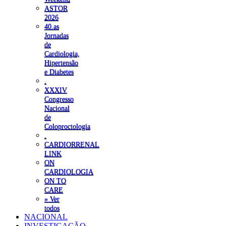
ASTOR
2026
40.as
Jornadas
de
Cardiologia,
Hipertensão
e Diabetes
.
XXXIV
Congresso
Nacional
de
Coloproctologia
.
CARDIORRENAL
LINK
ON
CARDIOLOGIA
ON TO
CARE
» Ver
todos
NACIONAL
INVESTIGAÇÃO