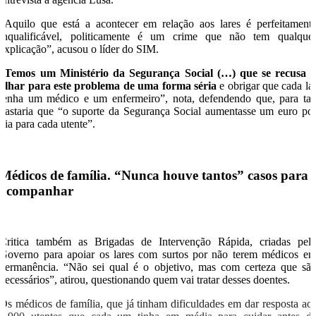
“Aquilo que está a acontecer em relação aos lares é perfeitament
inqualificável, politicamente é um crime que não tem qualque
explicação”, acusou o líder do SIM.
“
Temos um Ministério da Segurança Social (…) que se recusa 
olhar para este problema de uma forma séria
e obrigar que cada la
tenha um médico e um enfermeiro”, nota, defendendo que, para tal
bastaria que “o suporte da Segurança Social aumentasse um euro po
dia para cada utente”.
Médicos de família. “Nunca houve tantos” casos para
acompanhar
Critica também as Brigadas de Intervenção Rápida, criadas pel
Governo para apoiar os lares com surtos por não terem médicos e
permanência. “Não sei qual é o objetivo, mas com certeza que sã
necessários”, atirou, questionando quem vai tratar desses doentes.
Os médicos de família, que já tinham dificuldades em dar resposta ao