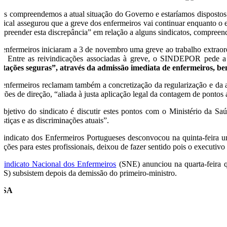
ós compreendemos a atual situação do Governo e estaríamos dispostos a
ndical assegurou que a greve dos enfermeiros vai continuar enquanto o 
mpreender esta discrepância” em relação a alguns sindicatos, compree
 enfermeiros iniciaram a 3 de novembro uma greve ao trabalho extraord
o. Entre as reivindicações associadas à greve, o SINDEPOR pede a
otações seguras”, através da admissão imediata de enfermeiros, b
 enfermeiros reclamam também a concretização da regularização e da ab
nções de direção, “aliada à justa aplicação legal da contagem de pontos 
objetivo do sindicato é discutir estes pontos com o Ministério da Sa
ustiças e as discriminações atuais”.
Sindicato dos Enfermeiros Portugueses desconvocou na quinta-feira uma
luções para estes profissionais, deixou de fazer sentido pois o executiv
Sindicato Nacional dos Enfermeiros
(SNE) anunciou na quarta-feira q
NS) subsistem depois da demissão do primeiro-ministro.
USA