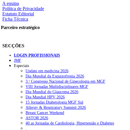
A equipa
Política de Privacidade
Estatuto Editorial
Ficha Técnica
rtilhe nas redes sociais:
Parceiro estratégico
SECÇÕES
LOGIN PROFISSIONAIS
JMF
Especiais
squisar
Update em medicina 2026
Dia Mundial da Esquizofrenia 2026
3.ᵒ Congresso Nacional de Ginecologia em MGF
OTÍCIAS RECENTES
VIII Jornadas Multidisciplinares MGF
Dia Mundial do Glaucoma 2026
Dia Mundial HPV 2026
Quase 11.900 jovens recorreram aos cheques psicólogo e nutricioni
15 Jornadas Diabetologia MGF Sul
Allergy & Respiratory Summit 2026
ULS de Coimbra estreia cirurgia endoscópica do ouvido com apoio
Breast Cancer Weekend
ASTOR 2026
Enfermeiros exigem esclarecimentos sobre eventual gestão privad
40.as Jornadas de Cardiologia, Hipertensão e Diabetes
.