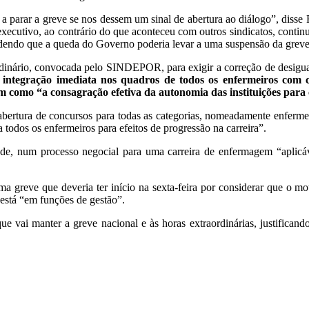
 parar a greve se nos dessem um sinal de abertura ao diálogo”, disse
executivo, ao contrário do que aconteceu com outros sindicatos, conti
ndendo que a queda do Governo poderia levar a uma suspensão da greve
inário, convocada pelo SINDEPOR, para exigir a correção de desigualda
integração imediata nos quadros de todos os enfermeiros com 
em como “a consagração efetiva da autonomia das instituições para
ertura de concursos para todas as categorias, nomeadamente enfermeir
a todos os enfermeiros para efeitos de progressão na carreira”.
úde, num processo negocial para uma carreira de enfermagem “aplicável
 greve que deveria ter início na sexta-feira por considerar que o mo
o está “em funções de gestão”.
ue vai manter a greve nacional e às horas extraordinárias, justifica