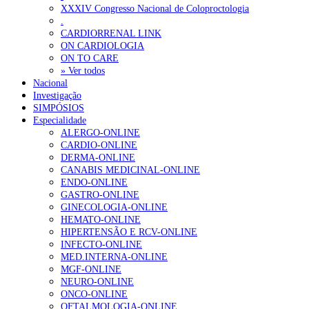
Ordem dos Médicos alerta para riscos no novo sistema de acesso a c
XXXIV Congresso Nacional de Coloproctologia
.
Portugal está a formar os médicos de que precisa?
6 de Agosto, 202
CARDIORRENAL LINK
ON CARDIOLOGIA
ON TO CARE
OTÍCIAS MAIS LIDAS
» Ver todos
Nacional
Investigação
Enfermagem Forense. “Da urgência ao tribunal, cada gesto c
SIMPÓSIOS
202 visualizações
Especialidade
ALERGO-ONLINE
CARDIO-ONLINE
DERMA-ONLINE
CANABIS MEDICINAL-ONLINE
Alguns milhares de utentes podem ficar sem médico de famíl
ENDO-ONLINE
155 visualizações
GASTRO-ONLINE
GINECOLOGIA-ONLINE
HEMATO-ONLINE
HIPERTENSÃO E RCV-ONLINE
INFECTO-ONLINE
1.º Episódio do Podcast “Frequência Cardio – Sintoniza-te 
MED.INTERNA-ONLINE
99 visualizações
MGF-ONLINE
NEURO-ONLINE
ONCO-ONLINE
OFTALMOLOGIA-ONLINE