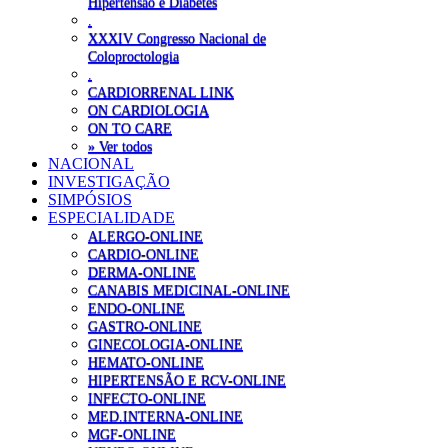
Hipertensão e Diabetes
.
XXXIV Congresso Nacional de
Coloproctologia
.
CARDIORRENAL LINK
ON CARDIOLOGIA
ON TO CARE
» Ver todos
NACIONAL
INVESTIGAÇÃO
SIMPÓSIOS
ESPECIALIDADE
ALERGO-ONLINE
CARDIO-ONLINE
DERMA-ONLINE
CANABIS MEDICINAL-ONLINE
ENDO-ONLINE
GASTRO-ONLINE
GINECOLOGIA-ONLINE
HEMATO-ONLINE
HIPERTENSÃO E RCV-ONLINE
INFECTO-ONLINE
MED.INTERNA-ONLINE
MGF-ONLINE