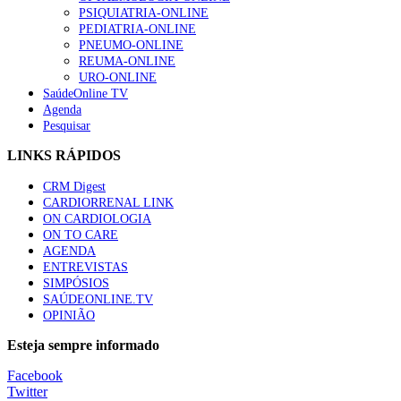
PSIQUIATRIA-ONLINE
“Os programas de rastreio do cancro do pulmão são custo-ef
PEDIATRIA-ONLINE
88 visualizações
PNEUMO-ONLINE
REUMA-ONLINE
URO-ONLINE
SaúdeOnline TV
Agenda
Pesquisar
Quase quatro em cada dez doentes com enfarte apresentavam
86 visualizações
LINKS RÁPIDOS
CRM Digest
CARDIORRENAL LINK
ON CARDIOLOGIA
Trodelvy aprovado para primeira linha no cancro da mama tr
ON TO CARE
61 visualizações
AGENDA
ENTREVISTAS
SIMPÓSIOS
SAÚDEONLINE.TV
OPINIÃO
MAIS NOTÍCIAS
Esteja sempre informado
Quase 11.900 jovens recorreram aos cheques psicólogo e nutricio
Facebook
7 Ago, 2026
|
0 Comments
Twitter