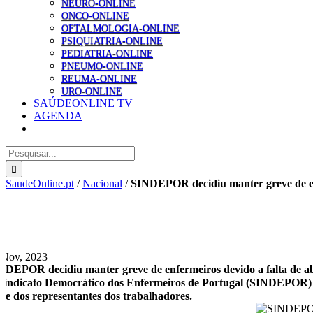
NEURO-ONLINE
ONCO-ONLINE
OFTALMOLOGIA-ONLINE
PSIQUIATRIA-ONLINE
PEDIATRIA-ONLINE
PNEUMO-ONLINE
REUMA-ONLINE
URO-ONLINE
SAÚDEONLINE TV
AGENDA
Pesquisar
SaudeOnline.pt
/
Nacional
/
SINDEPOR decidiu manter greve de en
 Nov, 2023
NDEPOR decidiu manter greve de enfermeiros devido a falta de 
Sindicato Democrático dos Enfermeiros de Portugal (SINDEPOR) dec
nte dos representantes dos trabalhadores.