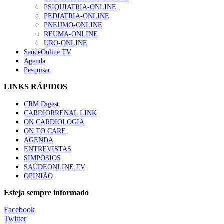
PSIQUIATRIA-ONLINE
Trodelvy aprovado para primeira linha no cancro da mama tr
PEDIATRIA-ONLINE
61 visualizações
PNEUMO-ONLINE
REUMA-ONLINE
URO-ONLINE
SaúdeOnline TV
Agenda
Pesquisar
LINKS RÁPIDOS
CRM Digest
CARDIORRENAL LINK
ON CARDIOLOGIA
ON TO CARE
AGENDA
ENTREVISTAS
SIMPÓSIOS
SAÚDEONLINE.TV
OPINIÃO
Esteja sempre informado
Facebook
Twitter