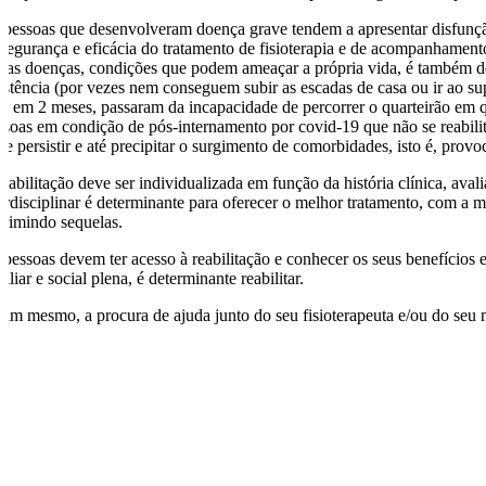
 pessoas que desenvolveram doença grave tendem a apresentar disfunção 
 segurança e eficácia do tratamento de fisioterapia e de acompanhamen
tras doenças, condições que podem ameaçar a própria vida, é também det
sistência (por vezes nem conseguem subir as escadas de casa ou ir ao su
e, em 2 meses, passaram da incapacidade de percorrer o quarteirão em que
ssoas em condição de pós-internamento por covid-19 que não se reabilit
de persistir e até precipitar o surgimento de comorbidades, isto é, provo
eabilitação deve ser individualizada em função da história clínica, aval
terdisciplinar é determinante para oferecer o melhor tratamento, com a m
primindo sequelas.
 pessoas devem ter acesso à reabilitação e conhecer os seus benefícios
iliar e social plena, é determinante reabilitar.
sim mesmo, a procura de ajuda junto do seu fisioterapeuta e/ou do seu