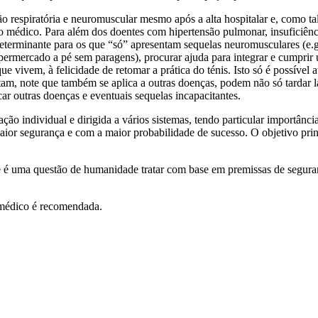
respiratória e neuromuscular mesmo após a alta hospitalar e, como tal,
to médico. Para além dos doentes com hipertensão pulmonar, insuficiênc
erminante para os que “só” apresentam sequelas neuromusculares (e.g. 
permercado a pé sem paragens), procurar ajuda para integrar e cumprir 
 vivem, à felicidade de retomar a prática do ténis. Isto só é possível a
am, note que também se aplica a outras doenças, podem não só tardar l
car outras doenças e eventuais sequelas incapacitantes.
iação individual e dirigida a vários sistemas, tendo particular importânc
aior segurança e com a maior probabilidade de sucesso. O objetivo princ
 e é uma questão de humanidade tratar com base em premissas de seguran
 médico é recomendada.