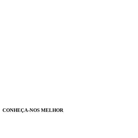
CONHEÇA-NOS MELHOR
rtilhe nas redes sociais: