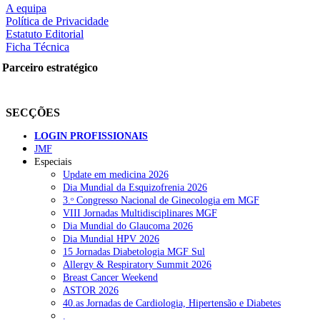
squisar
A equipa
Política de Privacidade
Estatuto Editorial
Ficha Técnica
OTÍCIAS RECENTES
Parceiro estratégico
Quase 11.900 jovens recorreram aos cheques psicólogo e nutricioni
SECÇÕES
ULS de Coimbra estreia cirurgia endoscópica do ouvido com apoio
LOGIN PROFISSIONAIS
Enfermeiros exigem esclarecimentos sobre eventual gestão privad
JMF
Especiais
Ordem dos Médicos alerta para riscos no novo sistema de acesso a c
Update em medicina 2026
Dia Mundial da Esquizofrenia 2026
Portugal está a formar os médicos de que precisa?
6 de Agosto, 202
3.ᵒ Congresso Nacional de Ginecologia em MGF
VIII Jornadas Multidisciplinares MGF
Dia Mundial do Glaucoma 2026
OTÍCIAS MAIS LIDAS
Dia Mundial HPV 2026
15 Jornadas Diabetologia MGF Sul
Allergy & Respiratory Summit 2026
Enfermagem Forense. “Da urgência ao tribunal, cada gesto c
Breast Cancer Weekend
202 visualizações
ASTOR 2026
40.as Jornadas de Cardiologia, Hipertensão e Diabetes
.