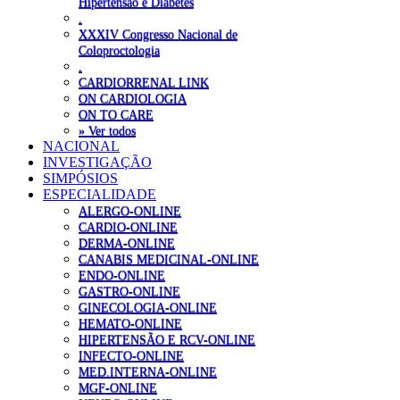
Hipertensão e Diabetes
.
XXXIV Congresso Nacional de
Coloproctologia
.
CARDIORRENAL LINK
ON CARDIOLOGIA
ON TO CARE
» Ver todos
NACIONAL
INVESTIGAÇÃO
SIMPÓSIOS
ESPECIALIDADE
ALERGO-ONLINE
CARDIO-ONLINE
DERMA-ONLINE
CANABIS MEDICINAL-ONLINE
ENDO-ONLINE
GASTRO-ONLINE
GINECOLOGIA-ONLINE
HEMATO-ONLINE
HIPERTENSÃO E RCV-ONLINE
INFECTO-ONLINE
MED.INTERNA-ONLINE
MGF-ONLINE