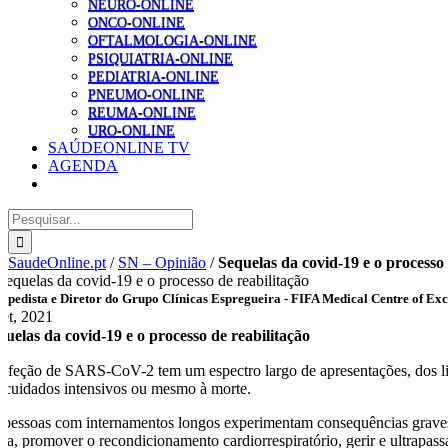
NEURO-ONLINE
ONCO-ONLINE
OFTALMOLOGIA-ONLINE
PSIQUIATRIA-ONLINE
PEDIATRIA-ONLINE
PNEUMO-ONLINE
REUMA-ONLINE
URO-ONLINE
SAÚDEONLINE TV
AGENDA
Pesquisar
SaudeOnline.pt
/
SN – Opinião
/
Sequelas da covid-19 e o processo 
opedista e Diretor do Grupo Clínicas Espregueira - FIFA Medical Centre of Exc
Set, 2021
quelas da covid-19 e o processo de reabilitação
infeção de SARS-CoV-2 tem um espectro largo de apresentações, dos ligei
 cuidados intensivos ou mesmo à morte.
 pessoas com internamentos longos experimentam consequências graves da
sica, promover o recondicionamento cardiorrespiratório, gerir e ultrapas