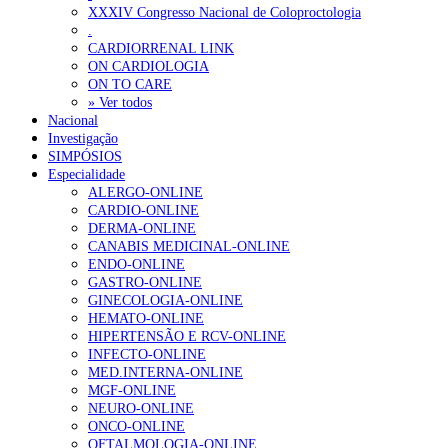
XXXIV Congresso Nacional de Coloproctologia
.
Alguns milhares de utentes podem ficar sem médico de famíl
CARDIORRENAL LINK
155 visualizações
ON CARDIOLOGIA
ON TO CARE
» Ver todos
Nacional
Investigação
1.º Episódio do Podcast “Frequência Cardio – Sintoniza-te 
SIMPÓSIOS
99 visualizações
Especialidade
ALERGO-ONLINE
CARDIO-ONLINE
DERMA-ONLINE
CANABIS MEDICINAL-ONLINE
“Os programas de rastreio do cancro do pulmão são custo-ef
ENDO-ONLINE
88 visualizações
GASTRO-ONLINE
GINECOLOGIA-ONLINE
HEMATO-ONLINE
HIPERTENSÃO E RCV-ONLINE
INFECTO-ONLINE
Quase quatro em cada dez doentes com enfarte apresentavam
MED.INTERNA-ONLINE
86 visualizações
MGF-ONLINE
NEURO-ONLINE
ONCO-ONLINE
OFTALMOLOGIA-ONLINE