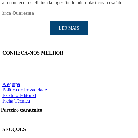
para conhecer os efeitos da ingestão de microplásticos na saúde.
Erica Quaresma
LER MAIS
CONHEÇA-NOS MELHOR
LER MAIS
A equipa
Política de Privacidade
Estatuto Editorial
Ficha Técnica
Partilhe nas redes sociais:
Parceiro estratégico
SECÇÕES
Pesquisar