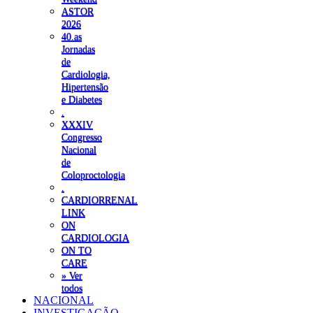
ASTOR
2026
40.as
Jornadas
de
Cardiologia,
Hipertensão
e Diabetes
.
XXXIV
Congresso
Nacional
de
Coloproctologia
.
CARDIORRENAL
LINK
ON
CARDIOLOGIA
ON TO
CARE
» Ver
todos
NACIONAL
INVESTIGAÇÃO