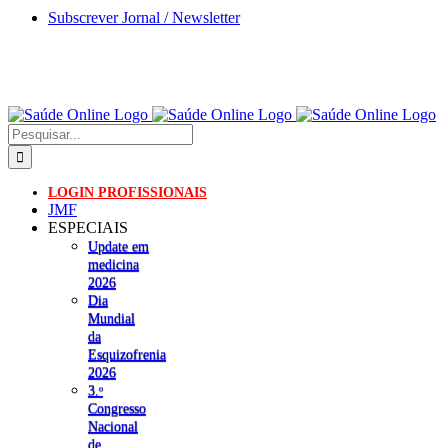
Skip
Subscrever Jornal / Newsletter
to
content
Pesquisar
LOGIN PROFISSIONAIS
JMF
ESPECIAIS
Update em
medicina
2026
Dia
Mundial
da
Esquizofrenia
2026
3.ᵒ
Congresso
Nacional
de