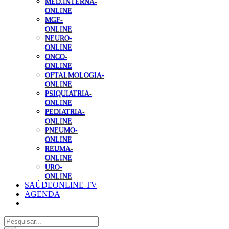
MED.INTERNA-
ONLINE
MGF-
ONLINE
NEURO-
ONLINE
ONCO-
ONLINE
OFTALMOLOGIA-
ONLINE
PSIQUIATRIA-
ONLINE
PEDIATRIA-
ONLINE
PNEUMO-
ONLINE
REUMA-
ONLINE
URO-
ONLINE
SAÚDEONLINE TV
AGENDA
Pesquisar