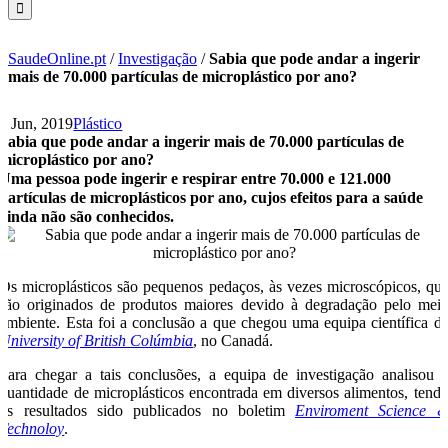
SaudeOnline.pt
/
Investigação
/
Sabia que pode andar a ingerir
mais de 70.000 partículas de microplástico por ano?
6 Jun, 2019
Plástico
Sabia que pode andar a ingerir mais de 70.000 partículas de
microplástico por ano?
Uma pessoa pode ingerir e respirar entre 70.000 e 121.000
partículas de microplásticos por ano, cujos efeitos para a saúde
ainda não são conhecidos.
Os microplásticos são pequenos pedaços, às vezes microscópicos, qu
são originados de produtos maiores devido à degradação pelo mei
ambiente. Esta foi a conclusão a que chegou uma equipa científica d
University of British Colúmbia
, no Canadá.
Para chegar a tais conclusões, a equipa de investigação analisou 
quantidade de microplásticos encontrada em diversos alimentos, tend
os resultados sido publicados no boletim
Enviroment Science 
Technoloy
.