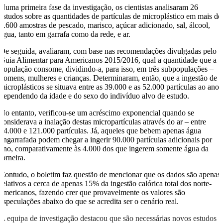
Numa primeira fase da investigação, os cientistas analisaram 26
estudos sobre as quantidades de partículas de microplástico em mais de
3.600 amostras de pescado, marisco, açúcar adicionado, sal, álcool,
água, tanto em garrafa como da rede, e ar.
De seguida, avaliaram, com base nas recomendações divulgadas pelo
Guia Alimentar para Americanos 2015/2016, qual a quantidade que a
população consome, dividindo-a, para isso, em três subpopulações –
homens, mulheres e crianças. Determinaram, então, que a ingestão de
microplásticos se situava entre as 39.000 e as 52.000 partículas ao ano,
dependendo da idade e do sexo do indivíduo alvo de estudo.
No entanto, verificou-se um acréscimo exponencial quando se
considerava a inalação destas micropartículas através do ar – entre
74.000 e 121.000 partículas. Já, aqueles que bebem apenas água
engarrafada podem chegar a ingerir 90.000 partículas adicionais por
ano, comparativamente às 4.000 dos que ingerem somente água da
torneira.
Contudo, o boletim faz questão de mencionar que os dados são apenas
relativos a cerca de apenas 15% da ingestão calórica total dos norte-
americanos, fazendo crer que provavelmente os valores são
especulações abaixo do que se acredita ser o cenário real.
A equipa de investigação destacou que são necessárias novos estudos