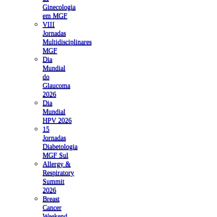
Ginecologia
em MGF
VIII
Jornadas
Multidisciplinares
MGF
Dia
Mundial
do
Glaucoma
2026
Dia
Mundial
HPV 2026
15
Jornadas
Diabetologia
MGF Sul
Allergy &
Respiratory
Summit
2026
Breast
Cancer
Weekend