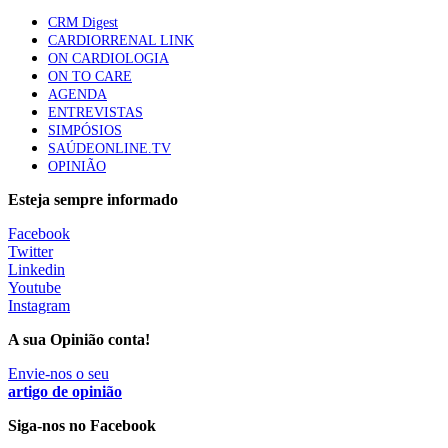
apresentavam níveis elevados de Lp(a), revela estudo
CRM Digest
87 visualizações
CARDIORRENAL LINK
ON CARDIOLOGIA
ON TO CARE
AGENDA
Trodelvy aprovado para primeira linha no cancro da
ENTREVISTAS
mama triplo negativo metastático em doentes não
SIMPÓSIOS
elegíveis para inibidores PD-(L)1
SAÚDEONLINE.TV
61 visualizações
OPINIÃO
Esteja sempre informado
MAIS NOTÍCIAS
Facebook
Twitter
Linkedin
Estudo aponta potencial da casca de maracujá-roxo no controlo
Youtube
da inflamação da asma
Instagram
5 Ago, 2026
A sua Opinião conta!
Estudo associa cafeína a proteção do cérebro na obesidade
Envie-nos o seu
4 Ago, 2026
artigo de opinião
Siga-nos no Facebook