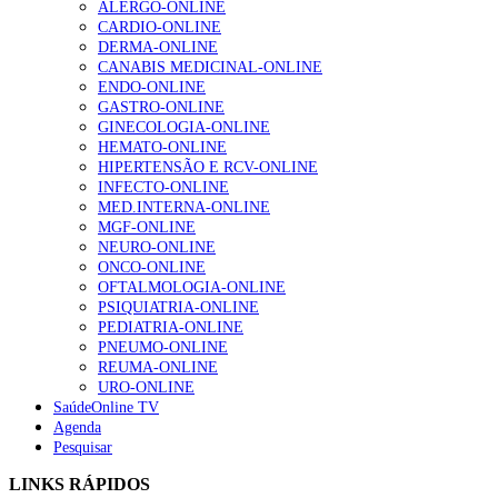
ALERGO-ONLINE
gesto conta e cada profissional faz a diferença”
CARDIO-ONLINE
203 visualizações
DERMA-ONLINE
CANABIS MEDICINAL-ONLINE
ENDO-ONLINE
GASTRO-ONLINE
1.º Episódio do Podcast “Frequência Cardio – Sintoniza
GINECOLOGIA-ONLINE
te na Insuficiência Cardíaca” da Bayer
HEMATO-ONLINE
169 visualizações
HIPERTENSÃO E RCV-ONLINE
INFECTO-ONLINE
MED.INTERNA-ONLINE
MGF-ONLINE
Alguns milhares de utentes podem ficar sem médico de
NEURO-ONLINE
família com nova regras do registo, alerta associação
ONCO-ONLINE
132 visualizações
OFTALMOLOGIA-ONLINE
PSIQUIATRIA-ONLINE
PEDIATRIA-ONLINE
PNEUMO-ONLINE
REUMA-ONLINE
“Os programas de rastreio do cancro do pulmão são
URO-ONLINE
custo-efetivos e representam um investimento
SaúdeOnline TV
sustentável para os sistemas de saúde”
Agenda
93 visualizações
Pesquisar
LINKS RÁPIDOS
Quase quatro em cada dez doentes com enfarte