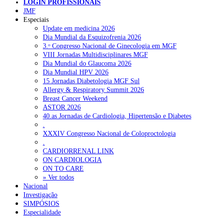
LOGIN PROFISSIONAIS
JMF
Especiais
NOTÍCIAS RECENTES
Update em medicina 2026
Dia Mundial da Esquizofrenia 2026
3.ᵒ Congresso Nacional de Ginecologia em MGF
Quase 11.900 jovens recorreram aos cheques psicólogo e
VIII Jornadas Multidisciplinares MGF
nutricionista no primeiro mês
7 de Agosto, 2026
Dia Mundial do Glaucoma 2026
Dia Mundial HPV 2026
ULS de Coimbra estreia cirurgia endoscópica do ouvido com
15 Jornadas Diabetologia MGF Sul
apoio robótico em Portugal
7 de Agosto, 2026
Allergy & Respiratory Summit 2026
Breast Cancer Weekend
Enfermeiros exigem esclarecimentos sobre eventual gestão
ASTOR 2026
privada da ULS do Algarve
7 de Agosto, 2026
40.as Jornadas de Cardiologia, Hipertensão e Diabetes
.
Ordem dos Médicos alerta para riscos no novo sistema de acesso
XXXIV Congresso Nacional de Coloproctologia
a consultas e cirurgias
7 de Agosto, 2026
.
CARDIORRENAL LINK
Portugal está a formar os médicos de que precisa?
6 de Agosto,
ON CARDIOLOGIA
2026
ON TO CARE
» Ver todos
Nacional
Investigação
NOTÍCIAS MAIS LIDAS
SIMPÓSIOS
Especialidade
Enfermagem Forense. “Da urgência ao tribunal, cada