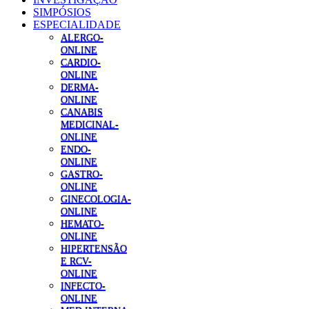
SIMPÓSIOS
ESPECIALIDADE
ALERGO-
ONLINE
CARDIO-
ONLINE
DERMA-
ONLINE
CANABIS
MEDICINAL-
ONLINE
ENDO-
ONLINE
GASTRO-
ONLINE
GINECOLOGIA-
ONLINE
HEMATO-
ONLINE
HIPERTENSÃO
E RCV-
ONLINE
INFECTO-
ONLINE