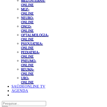
MED.INTERNA-
ONLINE
MGF-
ONLINE
NEURO-
ONLINE
ONCO-
ONLINE
OFTALMOLOGIA-
ONLINE
PSIQUIATRIA-
ONLINE
PEDIATRIA-
ONLINE
PNEUMO-
ONLINE
REUMA-
ONLINE
URO-
ONLINE
SAÚDEONLINE TV
AGENDA
Pesquisar