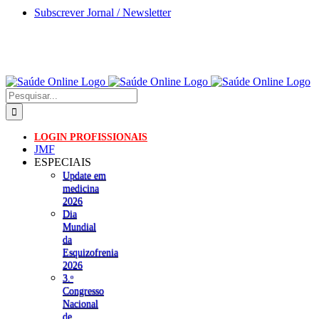
Skip
Subscrever Jornal / Newsletter
to
content
Pesquisar
LOGIN PROFISSIONAIS
JMF
ESPECIAIS
Update em
medicina
2026
Dia
Mundial
da
Esquizofrenia
2026
3.ᵒ
Congresso
Nacional
de