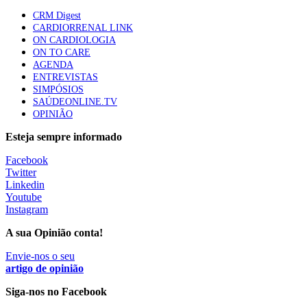
apresentavam níveis elevados de Lp(a), revela estudo
CRM Digest
87 visualizações
CARDIORRENAL LINK
ON CARDIOLOGIA
ON TO CARE
AGENDA
Trodelvy aprovado para primeira linha no cancro da
ENTREVISTAS
mama triplo negativo metastático em doentes não
SIMPÓSIOS
elegíveis para inibidores PD-(L)1
SAÚDEONLINE.TV
61 visualizações
OPINIÃO
Esteja sempre informado
MAIS NOTÍCIAS
Facebook
Twitter
Linkedin
Quase 11.900 jovens recorreram aos cheques psicólogo e
Youtube
nutricionista no primeiro mês
Instagram
7 Ago, 2026
|
0 Comments
A sua Opinião conta!
Envie-nos o seu
ULS de Coimbra estreia cirurgia endoscópica do ouvido com
artigo de opinião
apoio robótico em Portugal
Siga-nos no Facebook
7 Ago, 2026
|
0 Comments