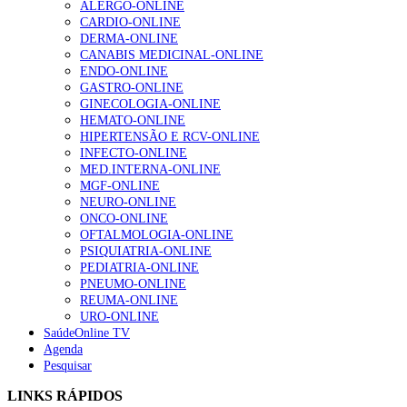
ALERGO-ONLINE
gesto conta e cada profissional faz a diferença”
CARDIO-ONLINE
203 visualizações
DERMA-ONLINE
CANABIS MEDICINAL-ONLINE
ENDO-ONLINE
GASTRO-ONLINE
1.º Episódio do Podcast “Frequência Cardio – Sintoniza
GINECOLOGIA-ONLINE
te na Insuficiência Cardíaca” da Bayer
HEMATO-ONLINE
169 visualizações
HIPERTENSÃO E RCV-ONLINE
INFECTO-ONLINE
MED.INTERNA-ONLINE
MGF-ONLINE
Alguns milhares de utentes podem ficar sem médico de
NEURO-ONLINE
família com nova regras do registo, alerta associação
ONCO-ONLINE
132 visualizações
OFTALMOLOGIA-ONLINE
PSIQUIATRIA-ONLINE
PEDIATRIA-ONLINE
PNEUMO-ONLINE
REUMA-ONLINE
“Os programas de rastreio do cancro do pulmão são
URO-ONLINE
custo-efetivos e representam um investimento
SaúdeOnline TV
sustentável para os sistemas de saúde”
Agenda
93 visualizações
Pesquisar
LINKS RÁPIDOS
Quase quatro em cada dez doentes com enfarte