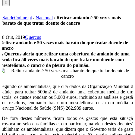
SaudeOnline.pt
/
Nacional
/
Retirar amianto é 50 vezes mais
barato do que tratar doente de cancro
18 Out, 2019
Quercus
Retirar amianto é 50 vezes mais barato do que tratar doente de
cancro
A Quercus alerta que retirar uma cobertura de amianto de uma
escola fica 50 vezes mais barato do que tratar um doente com
mesotelioma, o cancro da pleura do pulmão.
Segundo os ambientalistas, que cita dados da Organização Mundial d
Saúde, para retirar 500m2 de amianto, uma cobertura média de um
escola, os custos rondam os 5.000 euros, incluindo as análises e gestã
dos resíduos, enquanto tratar um mesotelioma custa em média a
Serviço Nacional de Saúde (SNS) 262.939 euros.
“De fora destes números ficam todos os gastos que esta situaçã
provoca no seio das famílias e, em particular, na vida destes doentes”
sublinham os ambientalistas, que dizem que o Governo teria de gasta
300 mil euros para retirar este material das 63 escolas referenciada