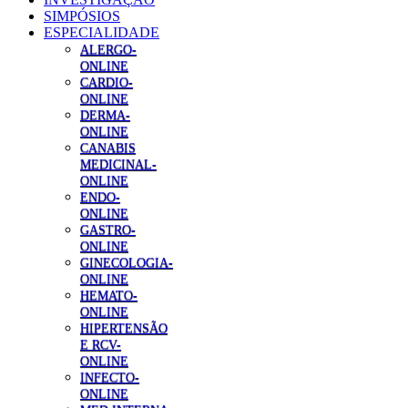
SIMPÓSIOS
ESPECIALIDADE
ALERGO-
ONLINE
CARDIO-
ONLINE
DERMA-
ONLINE
CANABIS
MEDICINAL-
ONLINE
ENDO-
ONLINE
GASTRO-
ONLINE
GINECOLOGIA-
ONLINE
HEMATO-
ONLINE
HIPERTENSÃO
E RCV-
ONLINE
INFECTO-
ONLINE