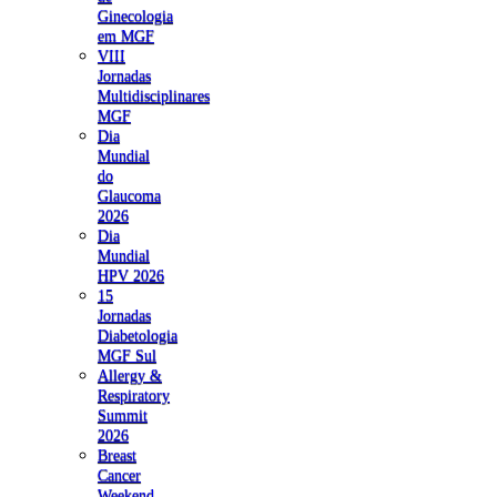
Ginecologia
em MGF
VIII
Jornadas
Multidisciplinares
MGF
Dia
Mundial
do
Glaucoma
2026
Dia
Mundial
HPV 2026
15
Jornadas
Diabetologia
MGF Sul
Allergy &
Respiratory
Summit
2026
Breast
Cancer
Weekend