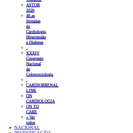
ASTOR
2026
40.as
Jornadas
de
Cardiologia,
Hipertensão
e Diabetes
.
XXXIV
Congresso
Nacional
de
Coloproctologia
.
CARDIORRENAL
LINK
ON
CARDIOLOGIA
ON TO
CARE
» Ver
todos
NACIONAL
INVESTIGAÇÃO