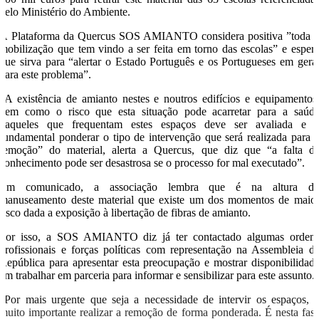
pelo Ministério do Ambiente.
A Plataforma da Quercus SOS AMIANTO considera positiva ”toda 
mobilização que tem vindo a ser feita em torno das escolas” e esper
que sirva para “alertar o Estado Português e os Portugueses em gera
para este problema”.
“A existência de amianto nestes e noutros edifícios e equipamentos
bem como o risco que esta situação pode acarretar para a saúd
daqueles que frequentam estes espaços deve ser avaliada e 
fundamental ponderar o tipo de intervenção que será realizada para 
remoção” do material, alerta a Quercus, que diz que “a falta d
conhecimento pode ser desastrosa se o processo for mal executado”.
Em comunicado, a associação lembra que é na altura d
manuseamento deste material que existe um dos momentos de maio
risco dada a exposição à libertação de fibras de amianto.
Por isso, a SOS AMIANTO diz já ter contactado algumas orden
profissionais e forças políticas com representação na Assembleia d
República para apresentar esta preocupação e mostrar disponibilidad
em trabalhar em parceria para informar e sensibilizar para este assunto.
“Por mais urgente que seja a necessidade de intervir os espaços, 
muito importante realizar a remoção de forma ponderada. É nesta fas