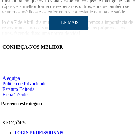
numa altura em que os Hospitais estão em colapso, é inteligente para o
próprio, e a melhor forma de respeitar os outros, em que também se
incluem os médicos e os enfermeiros e a restante equipa de saúde.
No dia 7 de Abril, dia mundial da saúde, lembremos a importância de
LER MAIS
preservarmos a nossa saúde, respeitando-nos a nós próprios e aos
outros, fazendo disso uma norma de vida!
LER MAIS
CONHEÇA-NOS MELHOR
Partilhe nas redes sociais:
Pesquisar
A equipa
Política de Privacidade
Estatuto Editorial
Ficha Técnica
NOTÍCIAS RECENTES
Parceiro estratégico
SCORA X-Change Portugal promove formação internacional
em saúde sexual e reprodutiva
6 de Agosto, 2026
SECÇÕES
ANEM reúne com coordenador do Pacto Estratégico para a
LOGIN PROFISSIONAIS
Saúde
6 de Agosto, 2026