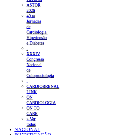
ASTOR
2026
40.as
Jornadas
de
Cardiologia,
Hipertensão
e Diabetes
.
XXXIV
Congresso
Nacional
de
Coloproctologia
.
CARDIORRENAL
LINK
ON
CARDIOLOGIA
ON TO
CARE
» Ver
todos
NACIONAL
INVESTIGAÇÃO