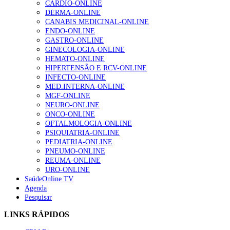
CARDIO-ONLINE
DERMA-ONLINE
Quase quatro em cada dez doentes com enfarte
CANABIS MEDICINAL-ONLINE
apresentavam níveis elevados de Lp(a), revela estudo
ENDO-ONLINE
86 visualizações
GASTRO-ONLINE
GINECOLOGIA-ONLINE
HEMATO-ONLINE
HIPERTENSÃO E RCV-ONLINE
“Os programas de rastreio do cancro do pulmão são
INFECTO-ONLINE
custo-efetivos e representam um investimento
MED.INTERNA-ONLINE
sustentável para os sistemas de saúde”
MGF-ONLINE
66 visualizações
NEURO-ONLINE
ONCO-ONLINE
OFTALMOLOGIA-ONLINE
Trodelvy aprovado para primeira linha no cancro da
PSIQUIATRIA-ONLINE
mama triplo negativo metastático em doentes não
PEDIATRIA-ONLINE
elegíveis para inibidores PD-(L)1
PNEUMO-ONLINE
61 visualizações
REUMA-ONLINE
URO-ONLINE
SaúdeOnline TV
Especialistas defendem mais potássio na alimentação
Agenda
para ajudar a controlar a hipertensão
Pesquisar
57 visualizações
LINKS RÁPIDOS