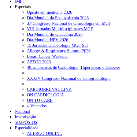
JMF
Especiais
Sindicato diz que nova carreira de médicos dentistas reforça
Update em medicina 2026
estabilidade no SNS
6 de Agosto, 2026
Dia Mundial da Esquizofrenia 2026
3.ᵒ Congresso Nacional de Ginecologia em MGF
Mais de 400 utentes beneficiaram de comparticipação reforçada
VIII Jornadas Multidisciplinares MGF
para tratamentos de infertilidade na Madeira
6 de Agosto, 2026
Dia Mundial do Glaucoma 2026
Dia Mundial HPV 2026
Sindicato acusa ULS São João de negar direitos de parentalidad
15 Jornadas Diabetologia MGF Sul
aos médicos
6 de Agosto, 2026
Allergy & Respiratory Summit 2026
Breast Cancer Weekend
ASTOR 2026
NOTÍCIAS MAIS LIDAS
40.as Jornadas de Cardiologia, Hipertensão e Diabetes
.
XXXIV Congresso Nacional de Coloproctologia
Enfermagem Forense. “Da urgência ao tribunal, cada
.
gesto conta e cada profissional faz a diferença”
CARDIORRENAL LINK
202 visualizações
ON CARDIOLOGIA
ON TO CARE
» Ver todos
Nacional
Alguns milhares de utentes podem ficar sem médico de
Investigação
família com nova regras do registo, alerta associação
SIMPÓSIOS
175 visualizações
Especialidade
ALERGO-ONLINE