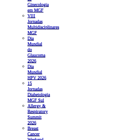
Ginecologia
em MGF
VIII
Jornadas
Multidisciplinares
MGF
Dia
Mundial
do
Glaucoma
2026
Dia
Mundial
HPV 2026
15
Jornadas
Diabetologia
MGF Sul
Allergy &
Respiratory
Summit
2026
Breast
Cancer
Weekend