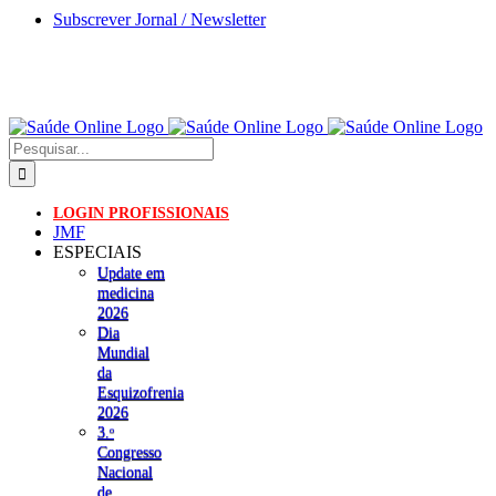
Skip
Subscrever Jornal / Newsletter
to
content
Pesquisar
LOGIN PROFISSIONAIS
JMF
ESPECIAIS
Update em
medicina
2026
Dia
Mundial
da
Esquizofrenia
2026
3.ᵒ
Congresso
Nacional
de