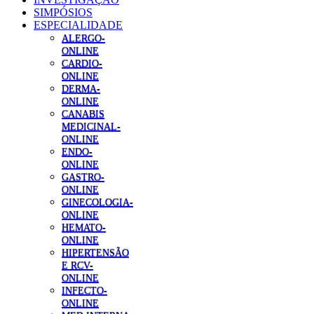
SIMPÓSIOS
ESPECIALIDADE
ALERGO-
ONLINE
CARDIO-
ONLINE
DERMA-
ONLINE
CANABIS
MEDICINAL-
ONLINE
ENDO-
ONLINE
GASTRO-
ONLINE
GINECOLOGIA-
ONLINE
HEMATO-
ONLINE
HIPERTENSÃO
E RCV-
ONLINE
INFECTO-
ONLINE