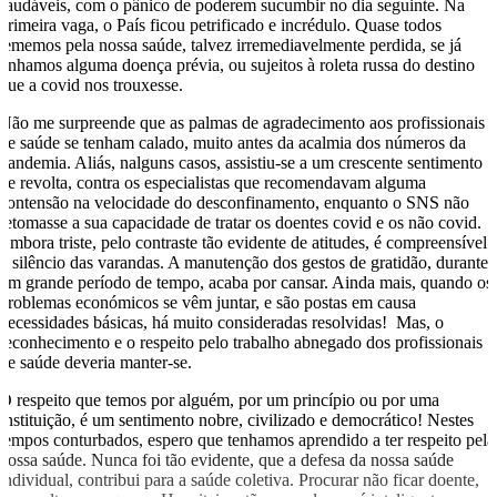
saudáveis, com o pânico de poderem sucumbir no dia seguinte. Na
primeira vaga, o País ficou petrificado e incrédulo. Quase todos
tememos pela nossa saúde, talvez irremediavelmente perdida, se já
tínhamos alguma doença prévia, ou sujeitos à roleta russa do destino
que a covid nos trouxesse.
Não me surpreende que as palmas de agradecimento aos profissionais
de saúde se tenham calado, muito antes da acalmia dos números da
pandemia. Aliás, nalguns casos, assistiu-se a um crescente sentimento
de revolta, contra os especialistas que recomendavam alguma
contensão na velocidade do desconfinamento, enquanto o SNS não
retomasse a sua capacidade de tratar os doentes covid e os não covid.
Embora triste, pelo contraste tão evidente de atitudes, é compreensível
o silêncio das varandas. A manutenção dos gestos de gratidão, durante
um grande período de tempo, acaba por cansar. Ainda mais, quando os
problemas económicos se vêm juntar, e são postas em causa
necessidades básicas, há muito consideradas resolvidas! Mas, o
reconhecimento e o respeito pelo trabalho abnegado dos profissionais
de saúde deveria manter-se.
O respeito que temos por alguém, por um princípio ou por uma
Instituição, é um sentimento nobre, civilizado e democrático! Nestes
tempos conturbados, espero que tenhamos aprendido a ter respeito pela
nossa saúde. Nunca foi tão evidente, que a defesa da nossa saúde
individual, contribui para a saúde coletiva. Procurar não ficar doente,