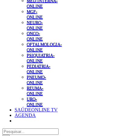
MED.INTERNA-
ONLINE
MGF-
ONLINE
NEURO-
ONLINE
ONCO-
ONLINE
OFTALMOLOGIA-
ONLINE
PSIQUIATRIA-
ONLINE
PEDIATRIA-
ONLINE
PNEUMO-
ONLINE
REUMA-
ONLINE
URO-
ONLINE
SAÚDEONLINE TV
AGENDA
Pesquisar