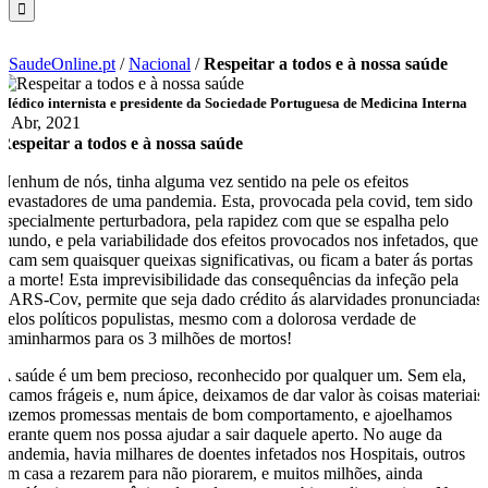
SaudeOnline.pt
/
Nacional
/
Respeitar a todos e à nossa saúde
Médico internista e presidente da Sociedade Portuguesa de Medicina Interna
7 Abr, 2021
Respeitar a todos e à nossa saúde
Nenhum de nós, tinha alguma vez sentido na pele os efeitos
devastadores de uma pandemia. Esta, provocada pela covid, tem sido
especialmente perturbadora, pela rapidez com que se espalha pelo
mundo, e pela variabilidade dos efeitos provocados nos infetados, que
ficam sem quaisquer queixas significativas, ou ficam a bater ás portas
da morte! Esta imprevisibilidade das consequências da infeção pela
SARS-Cov, permite que seja dado crédito ás alarvidades pronunciadas
pelos políticos populistas, mesmo com a dolorosa verdade de
caminharmos para os 3 milhões de mortos!
A saúde é um bem precioso, reconhecido por qualquer um. Sem ela,
ficamos frágeis e, num ápice, deixamos de dar valor às coisas materiais
fazemos promessas mentais de bom comportamento, e ajoelhamos
perante quem nos possa ajudar a sair daquele aperto. No auge da
pandemia, havia milhares de doentes infetados nos Hospitais, outros
em casa a rezarem para não piorarem, e muitos milhões, ainda