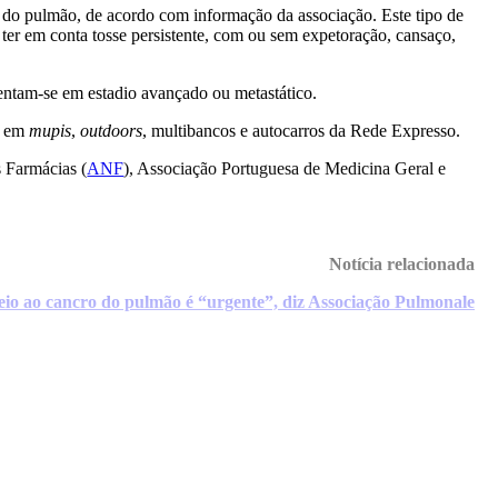
 do pulmão, de acordo com informação da associação. Este tipo de
er em conta tosse persistente, com ou sem expetoração, cansaço,
entam-se em estadio avançado ou metastático.
s” em
mupis
,
outdoors
, multibancos e autocarros da Rede Expresso.
 Farmácias (
ANF
), Associação Portuguesa de Medicina Geral e
Notícia relacionada
eio ao cancro do pulmão é “urgente”, diz Associação Pulmonale