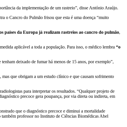
portância da implementação de um rastreio”, disse António Araújo.
tra o Cancro do Pulmão frisou que esta é uma doença “muito
os países da Europa já realizam rastreios ao cancro do pulmão
,
a medida aplicável a toda a população. Para isso, o médico lembra
“o
ue tenham deixado de fumar há menos de 15 anos, por exemplo”,
, mas que obrigam a um estudo clínico e que causam sofrimento
iologistas para interpretar os resultados. “Qualquer projeto de
diagnóstico precoce gera poupança, por via direta ou indireta, em
nstrado que o diagnóstico precoce e diminui a mortalidade
iu o também professor no Instituto de Ciências Biomédicas Abel