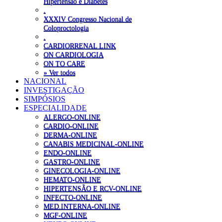
Hipertensão e Diabetes
.
XXXIV Congresso Nacional de
Coloproctologia
.
CARDIORRENAL LINK
ON CARDIOLOGIA
ON TO CARE
» Ver todos
NACIONAL
INVESTIGAÇÃO
SIMPÓSIOS
ESPECIALIDADE
ALERGO-ONLINE
CARDIO-ONLINE
DERMA-ONLINE
CANABIS MEDICINAL-ONLINE
ENDO-ONLINE
GASTRO-ONLINE
GINECOLOGIA-ONLINE
HEMATO-ONLINE
HIPERTENSÃO E RCV-ONLINE
INFECTO-ONLINE
MED.INTERNA-ONLINE
MGF-ONLINE