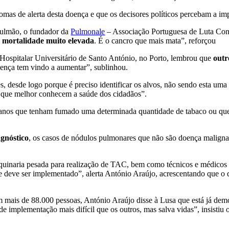
mas de alerta desta doença e que os decisores políticos percebam a im
Pulmão, o fundador da
Pulmonale
– Associação Portuguesa de Luta Con
e
mortalidade muito elevada
. É o cancro que mais mata”, reforçou
Hospitalar Universitário de Santo António, no Porto, lembrou que
outr
oença tem vindo a aumentar”, sublinhou.
s, desde logo porque é preciso identificar os alvos, não sendo esta um
 que melhor conhecem a saúde dos cidadãos”.
 75 anos que tenham fumado uma determinada quantidade de tabaco ou q
gnóstico
, os casos de nódulos pulmonares que não são doença maligna
uinaria pesada para realização de TAC, bem como técnicos e médicos rad
s e deve ser implementado”, alerta António Araújo, acrescentando que o 
 mais de 88.000 pessoas, António Araújo disse à Lusa que está já demo
é de implementação mais difícil que os outros, mas salva vidas”, insist