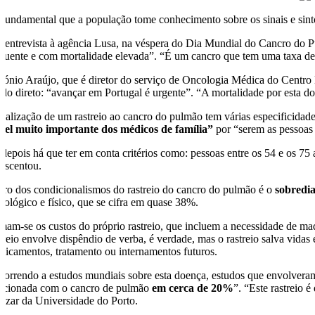
 fundamental que a população tome conhecimento sobre os sinais e sinto
 entrevista à agência Lusa, na véspera do Dia Mundial do Cancro do 
equente e com mortalidade elevada”. “É um cancro que tem uma taxa d
tónio Araújo, que é diretor do serviço de Oncologia Médica do Centro 
ndo direto: “avançar em Portugal é urgente”. “A mortalidade por esta d
realização de um rastreio ao cancro do pulmão tem várias especificidade
pel muito importante dos médicos de família”
por “serem as pessoas
 depois há que ter em conta critérios como: pessoas entre os 54 e os
rescentou.
tro dos condicionalismos do rastreio do cancro do pulmão é o
sobredia
icológico e físico, que se cifra em quase 38%.
mam-se os custos do próprio rastreio, que incluem a necessidade de maq
streio envolve dispêndio de verba, é verdade, mas o rastreio salva vida
dicamentos, tratamento ou internamentos futuros.
correndo a estudos mundiais sobre esta doença, estudos que envolveram
lacionada com o cancro de pulmão
em cerca de 20%
”. “Este rastreio 
lazar da Universidade do Porto.