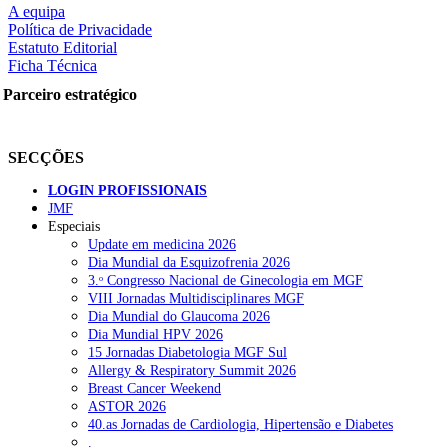
A equipa
Política de Privacidade
Estatuto Editorial
Ficha Técnica
rtilhe nas redes sociais:
Parceiro estratégico
SECÇÕES
LOGIN PROFISSIONAIS
JMF
Especiais
squisar
Update em medicina 2026
Dia Mundial da Esquizofrenia 2026
3.ᵒ Congresso Nacional de Ginecologia em MGF
OTÍCIAS RECENTES
VIII Jornadas Multidisciplinares MGF
Dia Mundial do Glaucoma 2026
Dia Mundial HPV 2026
Sindicato diz que nova carreira de médicos dentistas reforça estabi
15 Jornadas Diabetologia MGF Sul
Allergy & Respiratory Summit 2026
Mais de 400 utentes beneficiaram de comparticipação reforçada para
Breast Cancer Weekend
ASTOR 2026
Sindicato acusa ULS São João de negar direitos de parentalidade a
40.as Jornadas de Cardiologia, Hipertensão e Diabetes
.