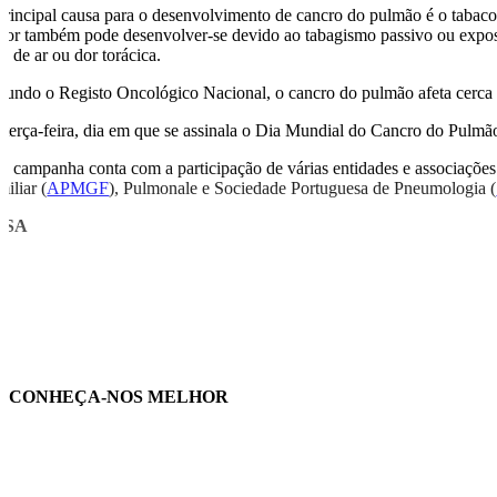
principal causa para o desenvolvimento de cancro do pulmão é o tabaco
mor também pode desenvolver-se devido ao tabagismo passivo ou exposiç
ta de ar ou dor torácica.
gundo o Registo Oncológico Nacional, o cancro do pulmão afeta cerca 
 terça-feira, dia em que se assinala o Dia Mundial do Cancro do Pulmã
ta campanha conta com a participação de várias entidades e associaçõ
iliar (
APMGF
), Pulmonale e Sociedade Portuguesa de Pneumologia (
USA
CONHEÇA-NOS MELHOR