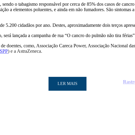
, sendo o tabagismo responsável por cerca de 85% dos casos de cancro
ão a elementos poluentes, e ainda em não fumadores. São sintomas a t
de 5.200 cidadãos por ano. Destes, aproximadamente dois terços apres
o, será lançada a campanha de rua “O cancro do pulmão não tira féria
es de doentes, como, Associação Careca Power, Associação Nacional das
SPP
) e a AstraZeneca.
Rastr
LER MAIS