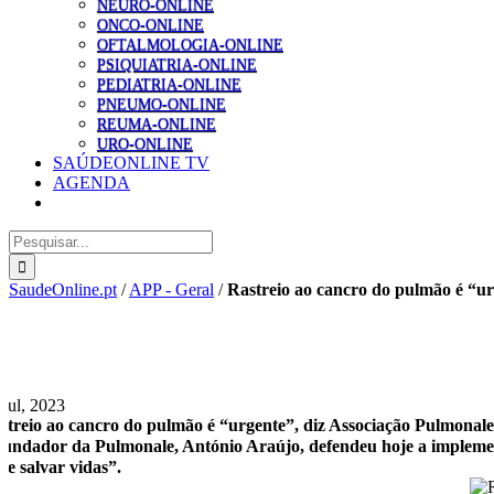
NEURO-ONLINE
ONCO-ONLINE
OFTALMOLOGIA-ONLINE
PSIQUIATRIA-ONLINE
PEDIATRIA-ONLINE
PNEUMO-ONLINE
REUMA-ONLINE
URO-ONLINE
SAÚDEONLINE TV
AGENDA
Pesquisar
SaudeOnline.pt
/
APP - Geral
/
Rastreio ao cancro do pulmão é “ur
 Jul, 2023
streio ao cancro do pulmão é “urgente”, diz Associação Pulmonal
fundador da Pulmonale, António Araújo, defendeu hoje a implemen
de salvar vidas”.