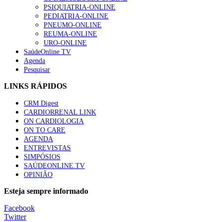
PSIQUIATRIA-ONLINE
“Os programas de rastreio do cancro do pulmão são custo-ef
PEDIATRIA-ONLINE
66 visualizações
PNEUMO-ONLINE
REUMA-ONLINE
URO-ONLINE
SaúdeOnline TV
Agenda
Pesquisar
Trodelvy aprovado para primeira linha no cancro da mama tr
61 visualizações
LINKS RÁPIDOS
CRM Digest
CARDIORRENAL LINK
ON CARDIOLOGIA
Especialistas defendem mais potássio na alimentação para aj
ON TO CARE
57 visualizações
AGENDA
ENTREVISTAS
SIMPÓSIOS
SAÚDEONLINE.TV
OPINIÃO
MAIS NOTÍCIAS
Esteja sempre informado
Sindicato diz que nova carreira de médicos dentistas reforça est
Facebook
6 Ago, 2026
|
0 Comments
Twitter