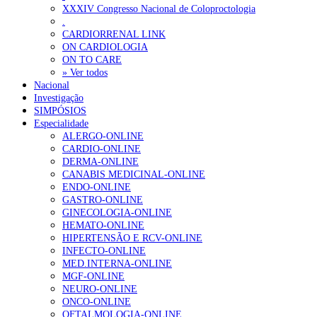
Sindicato critica exclusão dos técnicos na criação de novo curso de
XXXIV Congresso Nacional de Coloproctologia
.
Plataforma criada por estudantes apoia famílias após diagnóstico d
CARDIORRENAL LINK
ON CARDIOLOGIA
ON TO CARE
OTÍCIAS MAIS LIDAS
» Ver todos
Nacional
Investigação
Enfermagem Forense. “Da urgência ao tribunal, cada gesto c
SIMPÓSIOS
202 visualizações
Especialidade
ALERGO-ONLINE
CARDIO-ONLINE
DERMA-ONLINE
CANABIS MEDICINAL-ONLINE
Alguns milhares de utentes podem ficar sem médico de famíl
ENDO-ONLINE
175 visualizações
GASTRO-ONLINE
GINECOLOGIA-ONLINE
HEMATO-ONLINE
HIPERTENSÃO E RCV-ONLINE
INFECTO-ONLINE
Quase quatro em cada dez doentes com enfarte apresentavam
MED.INTERNA-ONLINE
86 visualizações
MGF-ONLINE
NEURO-ONLINE
ONCO-ONLINE
OFTALMOLOGIA-ONLINE