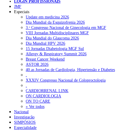
LOGIN PROFISSIONAIS
Pesquisar
JMF
Especiais
Update em medicina 2026
Dia Mundial da Esquizofrenia 2026
NOTÍCIAS RECENTES
3.ᵒ Congresso Nacional de Ginecologia em MGF
VIII Jornadas Multidisciplinares MGF
Quase 11.900 jovens recorreram aos cheques psicólogo e
Dia Mundial do Glaucoma 2026
nutricionista no primeiro mês
7 de Agosto, 2026
Dia Mundial HPV 2026
15 Jornadas Diabetologia MGF Sul
ULS de Coimbra estreia cirurgia endoscópica do ouvido com
Allergy & Respiratory Summit 2026
apoio robótico em Portugal
7 de Agosto, 2026
Breast Cancer Weekend
ASTOR 2026
Enfermeiros exigem esclarecimentos sobre eventual gestão
40.as Jornadas de Cardiologia, Hipertensão e Diabetes
privada da ULS do Algarve
7 de Agosto, 2026
.
XXXIV Congresso Nacional de Coloproctologia
Ordem dos Médicos alerta para riscos no novo sistema de acesso
.
a consultas e cirurgias
7 de Agosto, 2026
CARDIORRENAL LINK
ON CARDIOLOGIA
Portugal está a formar os médicos de que precisa?
6 de Agosto,
ON TO CARE
2026
» Ver todos
Nacional
Investigação
SIMPÓSIOS
NOTÍCIAS MAIS LIDAS
Especialidade