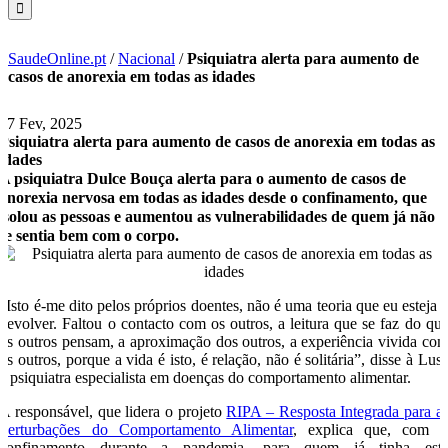
SaudeOnline.pt
/
Nacional
/
Psiquiatra alerta para aumento de
casos de anorexia em todas as idades
17 Fev, 2025
Psiquiatra alerta para aumento de casos de anorexia em todas as
idades
A psiquiatra Dulce Bouça alerta para o aumento de casos de
anorexia nervosa em todas as idades desde o confinamento, que
isolou as pessoas e aumentou as vulnerabilidades de quem já não
se sentia bem com o corpo.
“Isto é-me dito pelos próprios doentes, não é uma teoria que eu esteja 
devolver. Faltou o contacto com os outros, a leitura que se faz do qu
os outros pensam, a aproximação dos outros, a experiência vivida co
os outros, porque a vida é isto, é relação, não é solitária”, disse à Lus
a psiquiatra especialista em doenças do comportamento alimentar.
A responsável, que lidera o projeto
RIPA – Resposta Integrada para a
Perturbações do Comportamento Alimentar
, explica que, com 
confinamento durante a pandemia, para quem já tinha est