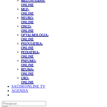
MED.INTERNA-
ONLINE
MGF-
ONLINE
NEURO-
ONLINE
ONCO-
ONLINE
OFTALMOLOGIA-
ONLINE
PSIQUIATRIA-
ONLINE
PEDIATRIA-
ONLINE
PNEUMO-
ONLINE
REUMA-
ONLINE
URO-
ONLINE
SAÚDEONLINE TV
AGENDA
Pesquisar