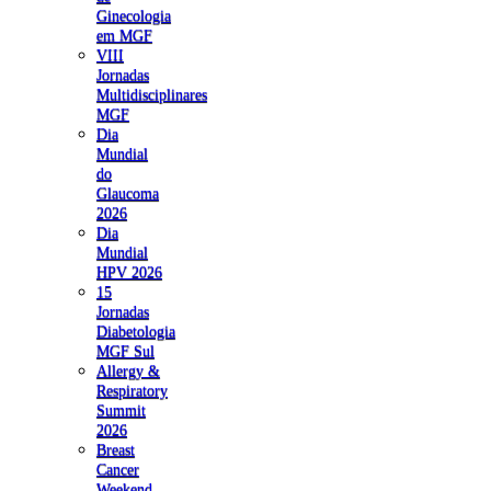
Ginecologia
em MGF
VIII
Jornadas
Multidisciplinares
MGF
Dia
Mundial
do
Glaucoma
2026
Dia
Mundial
HPV 2026
15
Jornadas
Diabetologia
MGF Sul
Allergy &
Respiratory
Summit
2026
Breast
Cancer
Weekend