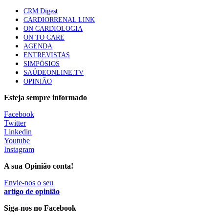
Quase quatro em cada dez doentes com enfarte
CRM Digest
apresentavam níveis elevados de Lp(a), revela estudo
CARDIORRENAL LINK
88 visualizações
ON CARDIOLOGIA
ON TO CARE
AGENDA
ENTREVISTAS
Trodelvy aprovado para primeira linha no cancro da
SIMPÓSIOS
mama triplo negativo metastático em doentes não
SAÚDEONLINE.TV
elegíveis para inibidores PD-(L)1
OPINIÃO
61 visualizações
Esteja sempre informado
MAIS NOTÍCIAS
Facebook
Twitter
Linkedin
Youtube
Quase 11.900 jovens recorreram aos cheques psicólogo e
Instagram
nutricionista no primeiro mês
7 Ago, 2026
|
0 Comments
A sua Opinião conta!
Envie-nos o seu
artigo de opinião
ULS de Coimbra estreia cirurgia endoscópica do ouvido com
apoio robótico em Portugal
Siga-nos no Facebook
7 Ago, 2026
|
0 Comments