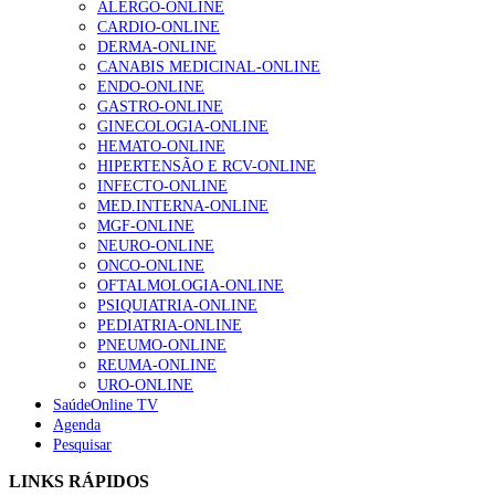
ALERGO-ONLINE
Enfermagem Forense. “Da urgência ao tribunal, cada
CARDIO-ONLINE
gesto conta e cada profissional faz a diferença”
DERMA-ONLINE
203 visualizações
CANABIS MEDICINAL-ONLINE
ENDO-ONLINE
GASTRO-ONLINE
GINECOLOGIA-ONLINE
1.º Episódio do Podcast “Frequência Cardio – Sintoniza
HEMATO-ONLINE
te na Insuficiência Cardíaca” da Bayer
HIPERTENSÃO E RCV-ONLINE
202 visualizações
INFECTO-ONLINE
MED.INTERNA-ONLINE
MGF-ONLINE
NEURO-ONLINE
Alguns milhares de utentes podem ficar sem médico de
ONCO-ONLINE
família com nova regras do registo, alerta associação
OFTALMOLOGIA-ONLINE
160 visualizações
PSIQUIATRIA-ONLINE
PEDIATRIA-ONLINE
PNEUMO-ONLINE
REUMA-ONLINE
URO-ONLINE
“Os programas de rastreio do cancro do pulmão são
SaúdeOnline TV
custo-efetivos e representam um investimento
Agenda
sustentável para os sistemas de saúde”
Pesquisar
94 visualizações
LINKS RÁPIDOS