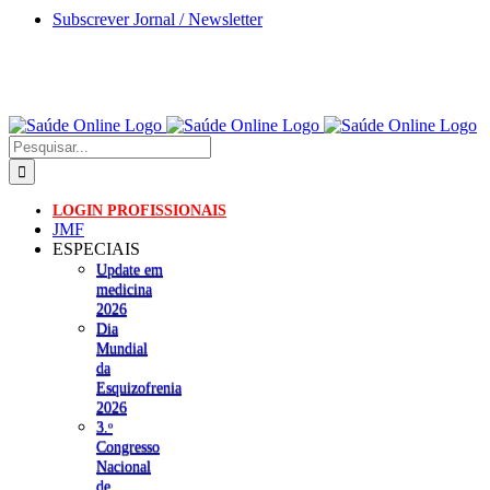
Skip
Subscrever Jornal / Newsletter
to
content
Pesquisar
LOGIN PROFISSIONAIS
JMF
ESPECIAIS
Update em
medicina
2026
Dia
Mundial
da
Esquizofrenia
2026
3.ᵒ
Congresso
Nacional
de