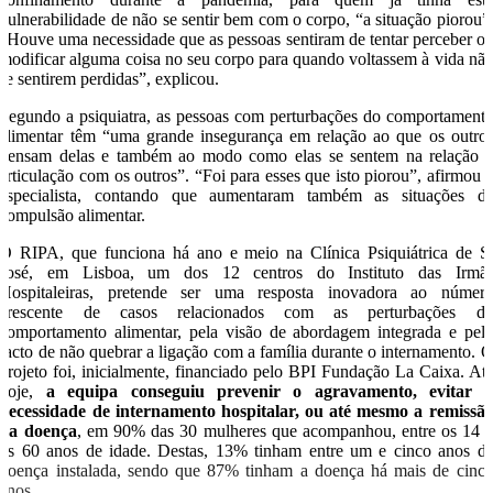
vulnerabilidade de não se sentir bem com o corpo, “a situação piorou”
“Houve uma necessidade que as pessoas sentiram de tentar perceber o
modificar alguma coisa no seu corpo para quando voltassem à vida nã
se sentirem perdidas”, explicou.
Segundo a psiquiatra, as pessoas com perturbações do comportament
alimentar têm “uma grande insegurança em relação ao que os outro
pensam delas e também ao modo como elas se sentem na relação 
articulação com os outros”. “Foi para esses que isto piorou”, afirmou 
especialista, contando que aumentaram também as situações d
compulsão alimentar.
O RIPA, que funciona há ano e meio na Clínica Psiquiátrica de S
José, em Lisboa, um dos 12 centros do Instituto das Irmã
Hospitaleiras, pretende ser uma resposta inovadora ao númer
crescente de casos relacionados com as perturbações d
comportamento alimentar, pela visão de abordagem integrada e pel
facto de não quebrar a ligação com a família durante o internamento. 
projeto foi, inicialmente, financiado pelo BPI Fundação La Caixa. At
hoje,
a equipa conseguiu prevenir o agravamento, evitar 
necessidade de internamento hospitalar, ou até mesmo a remissã
da doença
, em 90% das 30 mulheres que acompanhou, entre os 14 
os 60 anos de idade. Destas, 13% tinham entre um e cinco anos d
doença instalada, sendo que 87% tinham a doença há mais de cinc
anos.