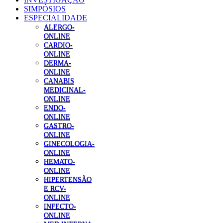
SIMPÓSIOS
ESPECIALIDADE
ALERGO-
ONLINE
CARDIO-
ONLINE
DERMA-
ONLINE
CANABIS
MEDICINAL-
ONLINE
ENDO-
ONLINE
GASTRO-
ONLINE
GINECOLOGIA-
ONLINE
HEMATO-
ONLINE
HIPERTENSÃO
E RCV-
ONLINE
INFECTO-
ONLINE