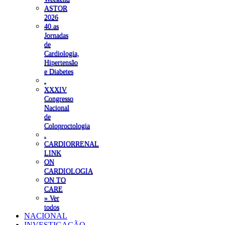
ASTOR
2026
40.as
Jornadas
de
Cardiologia,
Hipertensão
e Diabetes
.
XXXIV
Congresso
Nacional
de
Coloproctologia
.
CARDIORRENAL
LINK
ON
CARDIOLOGIA
ON TO
CARE
» Ver
todos
NACIONAL
INVESTIGAÇÃO