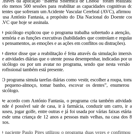
Através da aplicação “Bateria Sistémica de Lisboa” foram realizada
pelo menos 500 sessões para reabilitar as capacidades cognitivas do
utentes que sofreram um Acidente Vascular Cerebral (AVC), afirmou 
Lusa António Fantasia, a propósito do Dia Nacional do Doente co
AVC que hoje se assinala.
O psicólogo explicou que o programa trabalha sobretudo a atenção, 
memória e as funções executivas (habilidades que controlam e regula
os pensamentos, as emoções e as ações em conflitos ou distrações).
O diretor disse que a reabilitação é feita através da simulação imersiv
de atividades diárias que o utente possa desempenhar, indicadas por u
psicólogo ou por um avatar no programa, sendo que nesta versão 
profissional também está presente.
“O programa simula tarefas diárias como vestir, escolher a roupa, toma
o pequeno-almoço, tomar banho, escovar os dentes”, enumerou 
psicólogo.
De acordo com António Fantasia, o programa cria também atividade
onde é possível sair de casa, ir à farmácia, conduzir um carro, ir a
museu, jogar golfe, entre outras e já foi usada por várias faixas etárias
desde uma criança de 12 anos a pessoas mais velhas, na casa dos 8
anos.
O paciente Paulo Pires utilizou o programa duas vezes e confirmou 