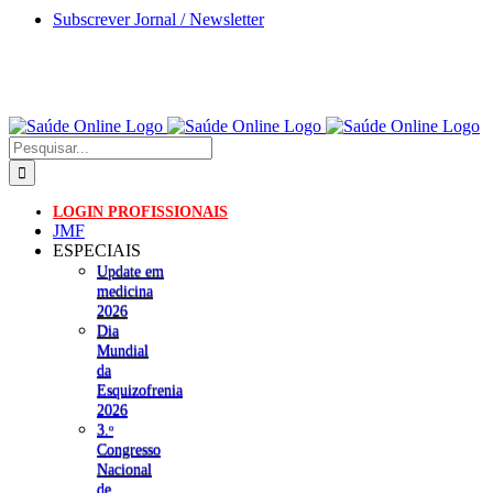
Skip
Subscrever Jornal / Newsletter
to
content
Pesquisar
LOGIN PROFISSIONAIS
JMF
ESPECIAIS
Update em
medicina
2026
Dia
Mundial
da
Esquizofrenia
2026
3.ᵒ
Congresso
Nacional
de