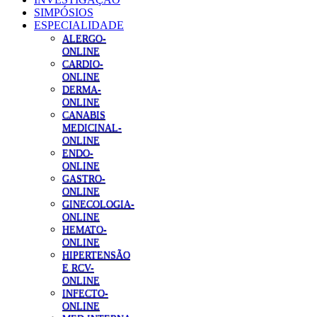
SIMPÓSIOS
ESPECIALIDADE
ALERGO-
ONLINE
CARDIO-
ONLINE
DERMA-
ONLINE
CANABIS
MEDICINAL-
ONLINE
ENDO-
ONLINE
GASTRO-
ONLINE
GINECOLOGIA-
ONLINE
HEMATO-
ONLINE
HIPERTENSÃO
E RCV-
ONLINE
INFECTO-
ONLINE