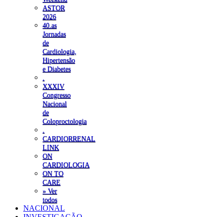
ASTOR
2026
40.as
Jornadas
de
Cardiologia,
Hipertensão
e Diabetes
.
XXXIV
Congresso
Nacional
de
Coloproctologia
.
CARDIORRENAL
LINK
ON
CARDIOLOGIA
ON TO
CARE
» Ver
todos
NACIONAL
INVESTIGAÇÃO