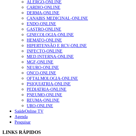
ALERGO-ONLINE
Sindicato diz que nova carreira de médicos dentistas reforça
CARDIO-ONLINE
estabilidade no SNS
6 de Agosto, 2026
DERMA-ONLINE
CANABIS MEDICINAL-ONLINE
ENDO-ONLINE
NOTÍCIAS MAIS LIDAS
GASTRO-ONLINE
GINECOLOGIA-ONLINE
Enfermagem Forense. “Da urgência ao tribunal, cada
HEMATO-ONLINE
gesto conta e cada profissional faz a diferença”
HIPERTENSÃO E RCV-ONLINE
202 visualizações
INFECTO-ONLINE
MED.INTERNA-ONLINE
MGF-ONLINE
NEURO-ONLINE
ONCO-ONLINE
Alguns milhares de utentes podem ficar sem médico de
OFTALMOLOGIA-ONLINE
família com nova regras do registo, alerta associação
PSIQUIATRIA-ONLINE
175 visualizações
PEDIATRIA-ONLINE
PNEUMO-ONLINE
REUMA-ONLINE
URO-ONLINE
Quase quatro em cada dez doentes com enfarte
SaúdeOnline TV
apresentavam níveis elevados de Lp(a), revela estudo
Agenda
86 visualizações
Pesquisar
LINKS RÁPIDOS