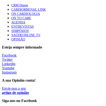
“Os programas de rastreio do cancro do pulmão são
CRM Digest
custo-efetivos e representam um investimento
CARDIORRENAL LINK
sustentável para os sistemas de saúde”
ON CARDIOLOGIA
66 visualizações
ON TO CARE
AGENDA
ENTREVISTAS
Trodelvy aprovado para primeira linha no cancro da
SIMPÓSIOS
mama triplo negativo metastático em doentes não
SAÚDEONLINE.TV
elegíveis para inibidores PD-(L)1
OPINIÃO
61 visualizações
Esteja sempre informado
Facebook
Especialistas defendem mais potássio na alimentação
Twitter
para ajudar a controlar a hipertensão
Linkedin
57 visualizações
Youtube
Instagram
A sua Opinião conta!
MAIS NOTÍCIAS
Envie-nos o seu
artigo de opinião
Sindicato diz que nova carreira de médicos dentistas reforça
estabilidade no SNS
Siga-nos no Facebook