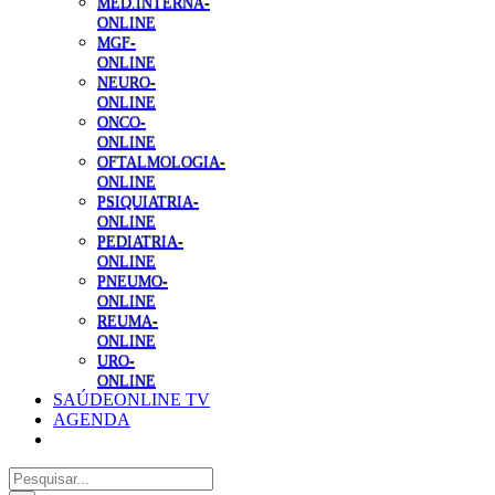
MED.INTERNA-
ONLINE
MGF-
ONLINE
NEURO-
ONLINE
ONCO-
ONLINE
OFTALMOLOGIA-
ONLINE
PSIQUIATRIA-
ONLINE
PEDIATRIA-
ONLINE
PNEUMO-
ONLINE
REUMA-
ONLINE
URO-
ONLINE
SAÚDEONLINE TV
AGENDA
Pesquisar