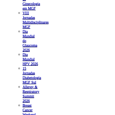
Ginecologia
em MGF
VIII
Jornadas
Multidisciplinares
MGF
Dia
Mundial
do
Glaucoma
2026
Dia
Mundial
HPV 2026
15
Jornadas
Diabetologia
MGF Sul
Allergy &
Respiratory
Summit
2026
Breast
Cancer
Weekend