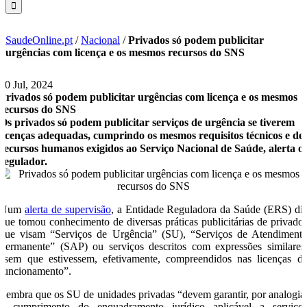
SaudeOnline.pt
/
Nacional
/
Privados só podem publicitar
urgências com licença e os mesmos recursos do SNS
10 Jul, 2024
Privados só podem publicitar urgências com licença e os mesmos
recursos do SNS
Os privados só podem publicitar serviços de urgência se tiverem
licenças adequadas, cumprindo os mesmos requisitos técnicos e de
recursos humanos exigidos ao Serviço Nacional de Saúde, alerta o
regulador.
Num
alerta de supervisão
, a Entidade Reguladora da Saúde (ERS) di
que tomou conhecimento de diversas práticas publicitárias de privado
que visam “Serviços de Urgência” (SU), “Serviços de Atendiment
Permanente” (SAP) ou serviços descritos com expressões similares
“sem que estivessem, efetivamente, compreendidos nas licenças d
funcionamento”.
Lembra que os SU de unidades privadas “devem garantir, por analogia
o cumprimento do enquadramento jurídico aplicável a serviço