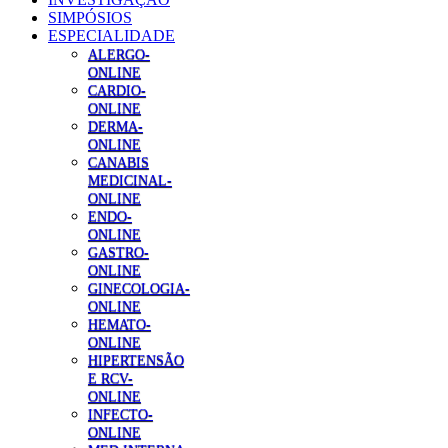
SIMPÓSIOS
ESPECIALIDADE
ALERGO-
ONLINE
CARDIO-
ONLINE
DERMA-
ONLINE
CANABIS
MEDICINAL-
ONLINE
ENDO-
ONLINE
GASTRO-
ONLINE
GINECOLOGIA-
ONLINE
HEMATO-
ONLINE
HIPERTENSÃO
E RCV-
ONLINE
INFECTO-
ONLINE