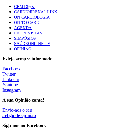
Trodelvy aprovado para primeira linha no cancro da
CRM Digest
mama triplo negativo metastático em doentes não
CARDIORRENAL LINK
elegíveis para inibidores PD-(L)1
ON CARDIOLOGIA
61 visualizações
ON TO CARE
AGENDA
ENTREVISTAS
Especialistas defendem mais potássio na alimentação
SIMPÓSIOS
para ajudar a controlar a hipertensão
SAÚDEONLINE.TV
57 visualizações
OPINIÃO
Esteja sempre informado
MAIS NOTÍCIAS
Facebook
Twitter
Linkedin
Youtube
Sindicato diz que nova carreira de médicos dentistas reforça
Instagram
estabilidade no SNS
6 Ago, 2026
|
0 Comments
A sua Opinião conta!
Envie-nos o seu
artigo de opinião
Mais de 400 utentes beneficiaram de comparticipação reforçada
para tratamentos de infertilidade na Madeira
Siga-nos no Facebook
6 Ago, 2026
|
0 Comments