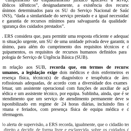
públicos idênticos”, designadamente, a existência dos recurso
mínimos determinados para os SU do Serviço Nacional de Saúd
(SNS), “dada a similaridade do serviço prestado e a igual necessidad
de garantia de recursos mínimos para salvaguarda da qualidade 
segurança dos cuidados prestados”.
A ERS considera que, para permitir uma resposta eficiente e adequad
em situação urgente, um SU de uma unidade privada deve garantir, n
mínimo, para além do cumprimento dos requisitos técnicos e d
equipamentos, os requisitos de recursos humanos definidos para 
tipologia de Serviço de Urgência Básica (SUB).
Em relação aos SUB,
recorda que, em termos de recurso
humanos, a legislação exige
dois médicos e dois enfermeiros e
presença física, técnico(s) de diagnóstico e terapêutica de área
profissionais adequadas, de acordo com a diversidade dos exames 
efetuar, um assistente operacional com funções de auxiliar de açã
médica e um assistente técnico, por equipa. Sublinha, ainda, que é se
entendimento que um serviço de atendimento permanente deve se
disponibilizado em regime de 24 horas diárias, incluindo fins d
semana e feriados, com presença física de equipa médica e d
enfermagem.
No alerta de supervisão, a ERS recorda, igualmente, que o cidadão te
o direito a decidir, de forma livre e esclarecida, sobre os cuidados d