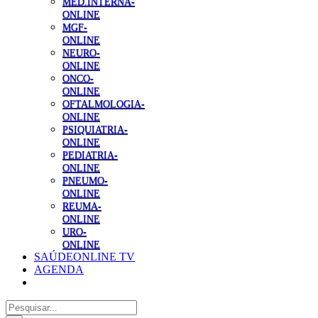
MED.INTERNA-
ONLINE
MGF-
ONLINE
NEURO-
ONLINE
ONCO-
ONLINE
OFTALMOLOGIA-
ONLINE
PSIQUIATRIA-
ONLINE
PEDIATRIA-
ONLINE
PNEUMO-
ONLINE
REUMA-
ONLINE
URO-
ONLINE
SAÚDEONLINE TV
AGENDA
Pesquisar