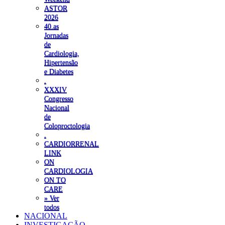
ASTOR
2026
40.as
Jornadas
de
Cardiologia,
Hipertensão
e Diabetes
.
XXXIV
Congresso
Nacional
de
Coloproctologia
.
CARDIORRENAL
LINK
ON
CARDIOLOGIA
ON TO
CARE
» Ver
todos
NACIONAL
INVESTIGAÇÃO