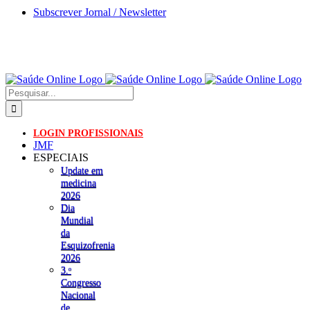
Skip
Subscrever Jornal / Newsletter
to
content
Pesquisar
LOGIN PROFISSIONAIS
JMF
ESPECIAIS
Update em
medicina
2026
Dia
Mundial
da
Esquizofrenia
2026
3.ᵒ
Congresso
Nacional
de