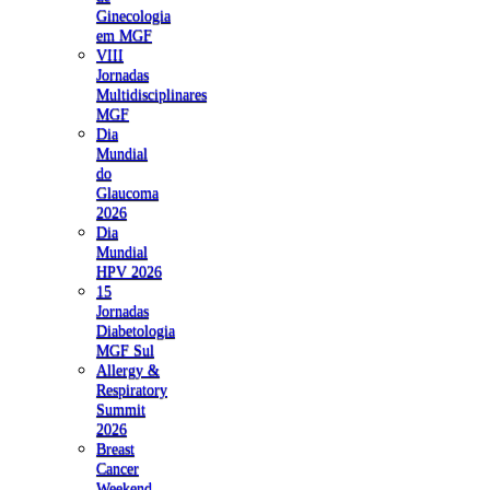
Ginecologia
em MGF
VIII
Jornadas
Multidisciplinares
MGF
Dia
Mundial
do
Glaucoma
2026
Dia
Mundial
HPV 2026
15
Jornadas
Diabetologia
MGF Sul
Allergy &
Respiratory
Summit
2026
Breast
Cancer
Weekend