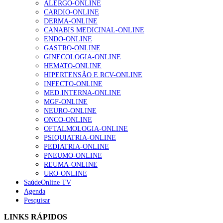
ALERGO-ONLINE
Enfermagem Forense. “Da urgência ao tribunal, cada
CARDIO-ONLINE
gesto conta e cada profissional faz a diferença”
DERMA-ONLINE
202 visualizações
CANABIS MEDICINAL-ONLINE
ENDO-ONLINE
GASTRO-ONLINE
GINECOLOGIA-ONLINE
Alguns milhares de utentes podem ficar sem médico de
HEMATO-ONLINE
família com nova regras do registo, alerta associação
HIPERTENSÃO E RCV-ONLINE
175 visualizações
INFECTO-ONLINE
MED.INTERNA-ONLINE
MGF-ONLINE
NEURO-ONLINE
Quase quatro em cada dez doentes com enfarte
ONCO-ONLINE
apresentavam níveis elevados de Lp(a), revela estudo
OFTALMOLOGIA-ONLINE
86 visualizações
PSIQUIATRIA-ONLINE
PEDIATRIA-ONLINE
PNEUMO-ONLINE
REUMA-ONLINE
URO-ONLINE
“Os programas de rastreio do cancro do pulmão são
SaúdeOnline TV
custo-efetivos e representam um investimento
Agenda
sustentável para os sistemas de saúde”
Pesquisar
66 visualizações
LINKS RÁPIDOS