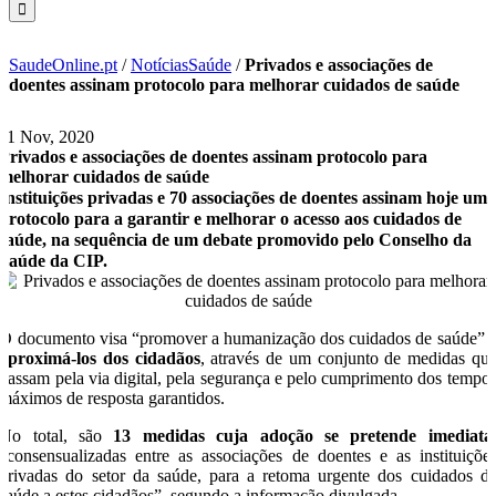
SaudeOnline.pt
/
NotíciasSaúde
/
Privados e associações de
doentes assinam protocolo para melhorar cuidados de saúde
11 Nov, 2020
Privados e associações de doentes assinam protocolo para
melhorar cuidados de saúde
Instituições privadas e 70 associações de doentes assinam hoje um
protocolo para a garantir e melhorar o acesso aos cuidados de
saúde, na sequência de um debate promovido pelo Conselho da
Saúde da CIP.
O documento visa “promover a humanização dos cuidados de saúde”
aproximá-los dos cidadãos
, através de um conjunto de medidas qu
passam pela via digital, pela segurança e pelo cumprimento dos tempo
máximos de resposta garantidos.
No total, são
13 medidas cuja adoção se pretende imediata
“consensualizadas entre as associações de doentes e as instituiçõe
privadas do setor da saúde, para a retoma urgente dos cuidados d
saúde a estes cidadãos”, segundo a informação divulgada.