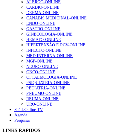
ALERGO-ONLINE
Enfermagem Forense. “Da urgência ao tribunal, cada
CARDIO-ONLINE
gesto conta e cada profissional faz a diferença”
DERMA-ONLINE
202 visualizações
CANABIS MEDICINAL-ONLINE
ENDO-ONLINE
GASTRO-ONLINE
GINECOLOGIA-ONLINE
Alguns milhares de utentes podem ficar sem médico de
HEMATO-ONLINE
família com nova regras do registo, alerta associação
HIPERTENSÃO E RCV-ONLINE
175 visualizações
INFECTO-ONLINE
MED.INTERNA-ONLINE
MGF-ONLINE
NEURO-ONLINE
Quase quatro em cada dez doentes com enfarte
ONCO-ONLINE
apresentavam níveis elevados de Lp(a), revela estudo
OFTALMOLOGIA-ONLINE
86 visualizações
PSIQUIATRIA-ONLINE
PEDIATRIA-ONLINE
PNEUMO-ONLINE
REUMA-ONLINE
URO-ONLINE
“Os programas de rastreio do cancro do pulmão são
SaúdeOnline TV
custo-efetivos e representam um investimento
Agenda
sustentável para os sistemas de saúde”
Pesquisar
66 visualizações
LINKS RÁPIDOS