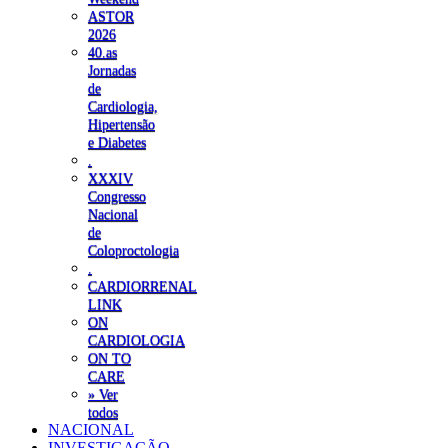
ASTOR
2026
40.as
Jornadas
de
Cardiologia,
Hipertensão
e Diabetes
.
XXXIV
Congresso
Nacional
de
Coloproctologia
.
CARDIORRENAL
LINK
ON
CARDIOLOGIA
ON TO
CARE
» Ver
todos
NACIONAL
INVESTIGAÇÃO