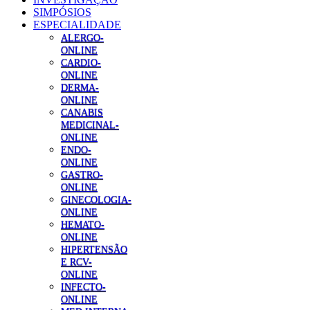
SIMPÓSIOS
ESPECIALIDADE
ALERGO-
ONLINE
CARDIO-
ONLINE
DERMA-
ONLINE
CANABIS
MEDICINAL-
ONLINE
ENDO-
ONLINE
GASTRO-
ONLINE
GINECOLOGIA-
ONLINE
HEMATO-
ONLINE
HIPERTENSÃO
E RCV-
ONLINE
INFECTO-
ONLINE