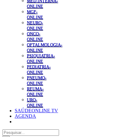
MED.INTERNA-
ONLINE
MGF-
ONLINE
NEURO-
ONLINE
ONCO-
ONLINE
OFTALMOLOGIA-
ONLINE
PSIQUIATRIA-
ONLINE
PEDIATRIA-
ONLINE
PNEUMO-
ONLINE
REUMA-
ONLINE
URO-
ONLINE
SAÚDEONLINE TV
AGENDA
Pesquisar