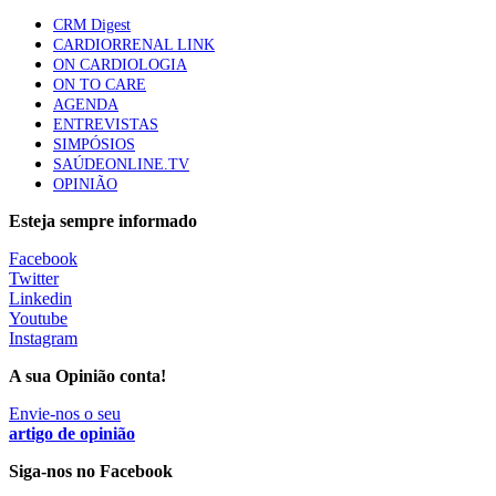
Trodelvy aprovado para primeira linha no cancro da
CRM Digest
mama triplo negativo metastático em doentes não
CARDIORRENAL LINK
elegíveis para inibidores PD-(L)1
ON CARDIOLOGIA
61 visualizações
ON TO CARE
AGENDA
ENTREVISTAS
Especialistas defendem mais potássio na alimentação
SIMPÓSIOS
para ajudar a controlar a hipertensão
SAÚDEONLINE.TV
57 visualizações
OPINIÃO
Esteja sempre informado
MAIS NOTÍCIAS
Facebook
Twitter
Linkedin
Youtube
Sindicato diz que nova carreira de médicos dentistas reforça
Instagram
estabilidade no SNS
6 Ago, 2026
|
0 Comments
A sua Opinião conta!
Envie-nos o seu
artigo de opinião
Mais de 400 utentes beneficiaram de comparticipação reforçada
para tratamentos de infertilidade na Madeira
Siga-nos no Facebook
6 Ago, 2026
|
0 Comments