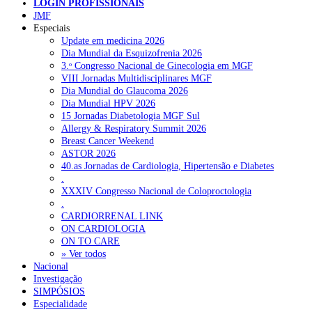
LOGIN PROFISSIONAIS
Pesquisar
JMF
Especiais
Update em medicina 2026
Dia Mundial da Esquizofrenia 2026
NOTÍCIAS RECENTES
3.ᵒ Congresso Nacional de Ginecologia em MGF
VIII Jornadas Multidisciplinares MGF
SCORA X-Change Portugal promove formação internacional
Dia Mundial do Glaucoma 2026
em saúde sexual e reprodutiva
6 de Agosto, 2026
Dia Mundial HPV 2026
15 Jornadas Diabetologia MGF Sul
ANEM reúne com coordenador do Pacto Estratégico para a
Allergy & Respiratory Summit 2026
Saúde
6 de Agosto, 2026
Breast Cancer Weekend
ASTOR 2026
Sindicato diz que nova carreira de médicos dentistas reforça
40.as Jornadas de Cardiologia, Hipertensão e Diabetes
estabilidade no SNS
6 de Agosto, 2026
.
XXXIV Congresso Nacional de Coloproctologia
Mais de 400 utentes beneficiaram de comparticipação reforçada
.
para tratamentos de infertilidade na Madeira
6 de Agosto, 2026
CARDIORRENAL LINK
ON CARDIOLOGIA
Sindicato acusa ULS São João de negar direitos de parentalidad
ON TO CARE
aos médicos
6 de Agosto, 2026
» Ver todos
Nacional
Investigação
SIMPÓSIOS
NOTÍCIAS MAIS LIDAS
Especialidade