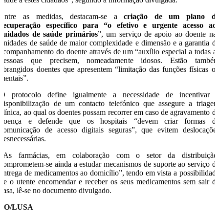
Entre as medidas, destacam-se a
criação de um plano d
recuperação específico para “o efetivo e urgente acesso ao
cuidados de saúde primários
”, um serviço de apoio ao doente na
unidades de saúde de maior complexidade e dimensão e a garantia d
acompanhamento do doente através de um “auxílio especial a todas a
pessoas que precisem, nomeadamente idosos. Estão també
abrangidos doentes que apresentem “limitação das funções físicas o
mentais”.
O protocolo define igualmente a necessidade de incentivar 
disponibilização de um contacto telefónico que assegure a triage
clínica, ao qual os doentes possam recorrer em caso de agravamento d
doença e defende que os hospitais “devem criar formas d
comunicação de acesso digitais seguras”, que evitem deslocaçõe
desnecessárias.
“As farmácias, em colaboração com o setor da distribuição
comprometem-se ainda a estudar mecanismos de suporte ao serviço d
entrega de medicamentos ao domicílio”, tendo em vista a possibilidad
de o utente encomendar e receber os seus medicamentos sem sair d
casa, lê-se no documento divulgado.
SO/LUSA