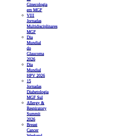
Ginecologia
em MGF
VIII
Jornadas
Multidisciplinares
MGF
Dia
Mundial
do
Glaucoma
2026
Dia
Mundial
HPV 2026
15
Jornadas
Diabetologia
MGF Sul
Allergy &
Respiratory
Summit
2026
Breast
Cancer
Weekend