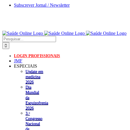
Skip
Subscrever Jornal / Newsletter
to
content
Pesquisar
LOGIN PROFISSIONAIS
JMF
ESPECIAIS
Update em
medicina
2026
Dia
Mundial
da
Esquizofrenia
2026
3.ᵒ
Congresso
Nacional
de