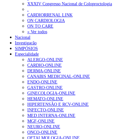
XXXIV Congresso Nacional de Coloproctologia
Portugal está a formar os médicos de que precisa?
6 de Agosto, 202
.
CARDIORRENAL LINK
ON CARDIOLOGIA
OTÍCIAS MAIS LIDAS
ON TO CARE
» Ver todos
Nacional
Enfermagem Forense. “Da urgência ao tribunal, cada gesto c
Investigação
202 visualizações
SIMPÓSIOS
Especialidade
ALERGO-ONLINE
CARDIO-ONLINE
DERMA-ONLINE
Alguns milhares de utentes podem ficar sem médico de famíl
CANABIS MEDICINAL-ONLINE
155 visualizações
ENDO-ONLINE
GASTRO-ONLINE
GINECOLOGIA-ONLINE
HEMATO-ONLINE
HIPERTENSÃO E RCV-ONLINE
1.º Episódio do Podcast “Frequência Cardio – Sintoniza-te 
INFECTO-ONLINE
99 visualizações
MED.INTERNA-ONLINE
MGF-ONLINE
NEURO-ONLINE
ONCO-ONLINE
OFTALMOLOGIA-ONLINE