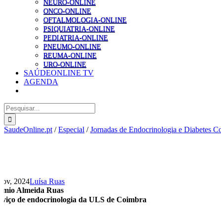
NEURO-ONLINE
ONCO-ONLINE
OFTALMOLOGIA-ONLINE
PSIQUIATRIA-ONLINE
PEDIATRIA-ONLINE
PNEUMO-ONLINE
REUMA-ONLINE
URO-ONLINE
SAÚDEONLINE TV
AGENDA
Pesquisar
SaudeOnline.pt
/
Especial
/
Jornadas de Endocrinologia e Diabetes 
Nov, 2024
Luísa Ruas
émio Almeida Ruas
rviço de endocrinologia da ULS de Coimbra