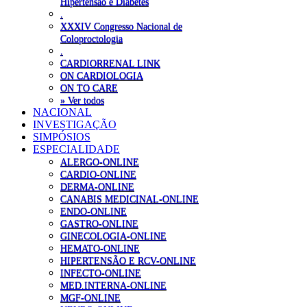
Hipertensão e Diabetes
.
XXXIV Congresso Nacional de
Coloproctologia
.
CARDIORRENAL LINK
ON CARDIOLOGIA
ON TO CARE
» Ver todos
NACIONAL
INVESTIGAÇÃO
SIMPÓSIOS
ESPECIALIDADE
ALERGO-ONLINE
CARDIO-ONLINE
DERMA-ONLINE
CANABIS MEDICINAL-ONLINE
ENDO-ONLINE
GASTRO-ONLINE
GINECOLOGIA-ONLINE
HEMATO-ONLINE
HIPERTENSÃO E RCV-ONLINE
INFECTO-ONLINE
MED.INTERNA-ONLINE
MGF-ONLINE