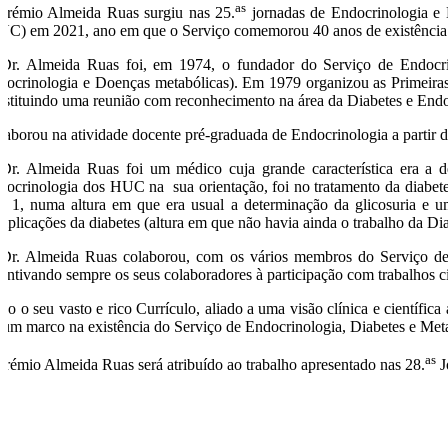
as
prémio Almeida Ruas surgiu nas 25.
jornadas de Endocrinologia e 
UC) em 2021, ano em que o Serviço comemorou 40 anos de existência
Dr. Almeida Ruas foi, em 1974, o fundador do Serviço de Endocr
docrinologia e Doenças metabólicas). Em 1979 organizou as Primeiras 
nstituindo uma reunião com reconhecimento na área da Diabetes e Endoc
laborou na atividade docente pré-graduada de Endocrinologia a partir d
Dr. Almeida Ruas foi um médico cuja grande característica era a 
docrinologia dos HUC na sua orientação, foi no tratamento da diabetes 
po 1, numa altura em que era usual a determinação da glicosuria e u
mplicações da diabetes (altura em que não havia ainda o trabalho da D
Dr. Almeida Ruas colaborou, com os vários membros do Serviço de En
centivando sempre os seus colaboradores à participação com trabalhos cie
do o seu vasto e rico Currículo, aliado a uma visão clínica e cientí
i um marco na existência do Serviço de Endocrinologia, Diabetes e M
as
prémio Almeida Ruas será atribuído ao trabalho apresentado nas 28.
J