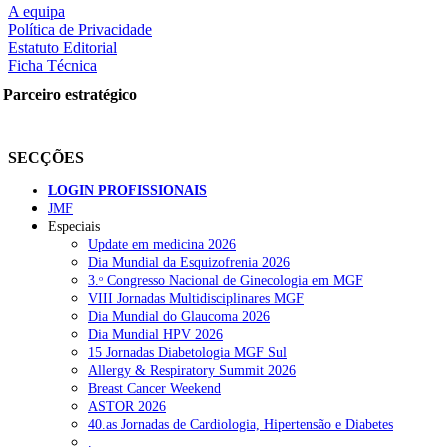
A equipa
Política de Privacidade
Estatuto Editorial
Ficha Técnica
rtilhe nas redes sociais:
Parceiro estratégico
SECÇÕES
LOGIN PROFISSIONAIS
JMF
squisar
Especiais
Update em medicina 2026
Dia Mundial da Esquizofrenia 2026
OTÍCIAS RECENTES
3.ᵒ Congresso Nacional de Ginecologia em MGF
VIII Jornadas Multidisciplinares MGF
Dia Mundial do Glaucoma 2026
Quase 11.900 jovens recorreram aos cheques psicólogo e nutricioni
Dia Mundial HPV 2026
15 Jornadas Diabetologia MGF Sul
ULS de Coimbra estreia cirurgia endoscópica do ouvido com apoio
Allergy & Respiratory Summit 2026
Breast Cancer Weekend
Enfermeiros exigem esclarecimentos sobre eventual gestão privad
ASTOR 2026
40.as Jornadas de Cardiologia, Hipertensão e Diabetes
Ordem dos Médicos alerta para riscos no novo sistema de acesso a c
.