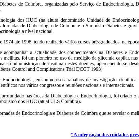
Diabetes de Coimbra, organizadas pelo Serviço de Endocrinologia, 
.
inologia dos HUC (na altura denominado Unidade de Endocrinolog
Jornadas de Diabetologia de Coimbra e o Simpósio Diabetes e gravide
rinologia a nível nacional.
e 1974 até 1998, tendo realizado vários cursos pré-graduados, na époc
de acompanhar a actualidade dos conhecimentos na Diabetes e Endo
mellitus, foi um pioneiro no uso da medição da glicemia capilar, nas 
ma só administração de insulina nestes doentes, apercebendo-se des
iabetes Control and Complications Trial DCCT 1993).
docrinologia, em numerosos trabalhos de investigação científica. 
ntíficos nos vários congressos e reuniões nacionais e internacionais.
fica aprofundado nas áreas da Diabetologia e Endocrinologia, foi cria
etabolismo dos HUC (atual ULS Coimbra).
ornadas de Endocrinologia e Diabetes de Coimbra que se revelar o melh
“A integração dos cuidados pres