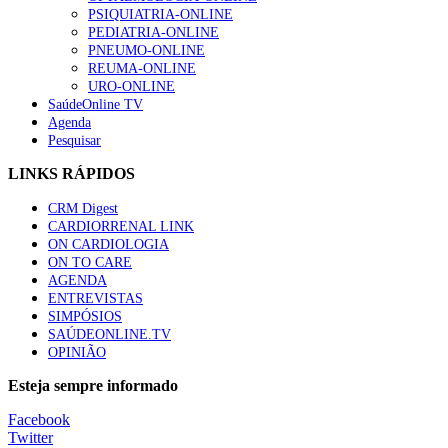
“Os programas de rastreio do cancro do pulmão são custo-ef
PSIQUIATRIA-ONLINE
88 visualizações
PEDIATRIA-ONLINE
PNEUMO-ONLINE
REUMA-ONLINE
URO-ONLINE
SaúdeOnline TV
Agenda
Quase quatro em cada dez doentes com enfarte apresentavam
Pesquisar
86 visualizações
LINKS RÁPIDOS
CRM Digest
CARDIORRENAL LINK
Trodelvy aprovado para primeira linha no cancro da mama tr
ON CARDIOLOGIA
61 visualizações
ON TO CARE
AGENDA
ENTREVISTAS
SIMPÓSIOS
SAÚDEONLINE.TV
MAIS NOTÍCIAS
OPINIÃO
Curso de diabetes mellitus nas JEDC
Esteja sempre informado
7 Nov, 2024
|
0 Comments
Facebook
Twitter