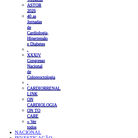
ASTOR
2026
40.as
Jornadas
de
Cardiologia,
Hipertensão
e Diabetes
.
XXXIV
Congresso
Nacional
de
Coloproctologia
.
CARDIORRENAL
LINK
ON
CARDIOLOGIA
ON TO
CARE
» Ver
todos
NACIONAL
INVESTIGAÇÃO