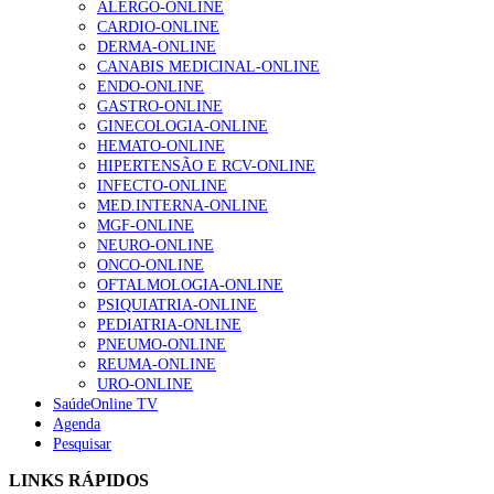
ALERGO-ONLINE
CARDIO-ONLINE
DERMA-ONLINE
Alguns milhares de utentes podem ficar sem médico de
CANABIS MEDICINAL-ONLINE
família com nova regras do registo, alerta associação
ENDO-ONLINE
155 visualizações
GASTRO-ONLINE
GINECOLOGIA-ONLINE
HEMATO-ONLINE
HIPERTENSÃO E RCV-ONLINE
1.º Episódio do Podcast “Frequência Cardio – Sintoniza
INFECTO-ONLINE
te na Insuficiência Cardíaca” da Bayer
MED.INTERNA-ONLINE
99 visualizações
MGF-ONLINE
NEURO-ONLINE
ONCO-ONLINE
OFTALMOLOGIA-ONLINE
“Os programas de rastreio do cancro do pulmão são
PSIQUIATRIA-ONLINE
custo-efetivos e representam um investimento
PEDIATRIA-ONLINE
sustentável para os sistemas de saúde”
PNEUMO-ONLINE
88 visualizações
REUMA-ONLINE
URO-ONLINE
SaúdeOnline TV
Agenda
Quase quatro em cada dez doentes com enfarte
Pesquisar
apresentavam níveis elevados de Lp(a), revela estudo
86 visualizações
LINKS RÁPIDOS