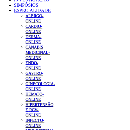
SIMPÓSIOS
ESPECIALIDADE
ALERGO-
ONLINE
CARDIO-
ONLINE
DERMA-
ONLINE
CANABIS
MEDICINAL-
ONLINE
ENDO-
ONLINE
GASTRO-
ONLINE
GINECOLOGIA-
ONLINE
HEMATO-
ONLINE
HIPERTENSÃO
E RCV-
ONLINE
INFECTO-
ONLINE