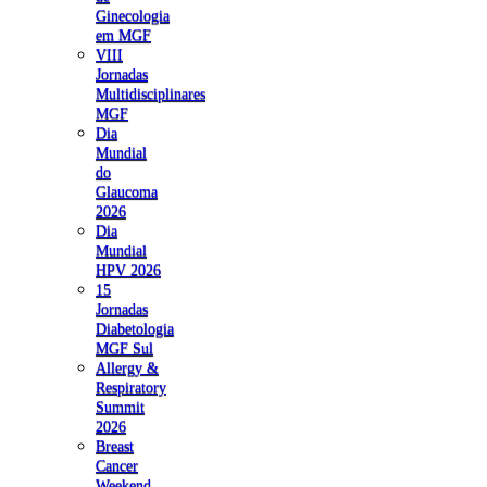
Ginecologia
em MGF
VIII
Jornadas
Multidisciplinares
MGF
Dia
Mundial
do
Glaucoma
2026
Dia
Mundial
HPV 2026
15
Jornadas
Diabetologia
MGF Sul
Allergy &
Respiratory
Summit
2026
Breast
Cancer
Weekend