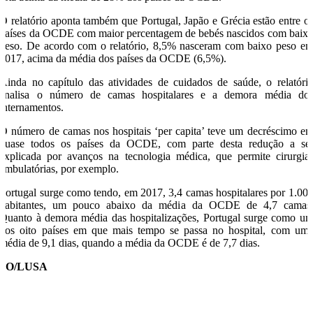
O relatório aponta também que Portugal, Japão e Grécia estão entre o
países da OCDE com maior percentagem de bebés nascidos com baix
peso. De acordo com o relatório, 8,5% nasceram com baixo peso e
2017, acima da média dos países da OCDE (6,5%).
Ainda no capítulo das atividades de cuidados de saúde, o relatóri
analisa o número de camas hospitalares e a demora média do
internamentos.
O número de camas nos hospitais ‘per capita’ teve um decréscimo e
quase todos os países da OCDE, com parte desta redução a se
explicada por avanços na tecnologia médica, que permite cirurgia
ambulatórias, por exemplo.
Portugal surge como tendo, em 2017, 3,4 camas hospitalares por 1.00
habitantes, um pouco abaixo da média da OCDE de 4,7 camas
Quanto à demora média das hospitalizações, Portugal surge como u
dos oito países em que mais tempo se passa no hospital, com um
média de 9,1 dias, quando a média da OCDE é de 7,7 dias.
SO/LUSA