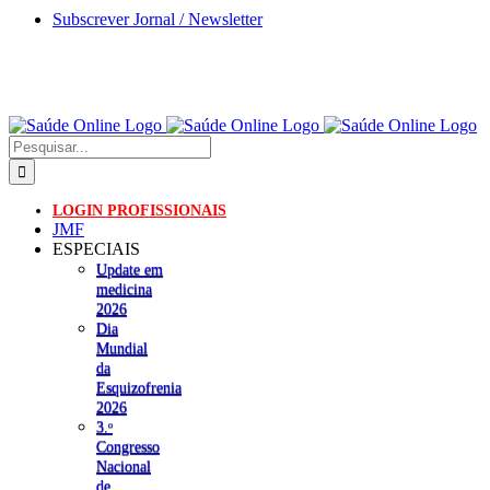
Skip
Subscrever Jornal / Newsletter
to
content
Pesquisar
LOGIN PROFISSIONAIS
JMF
ESPECIAIS
Update em
medicina
2026
Dia
Mundial
da
Esquizofrenia
2026
3.ᵒ
Congresso
Nacional
de