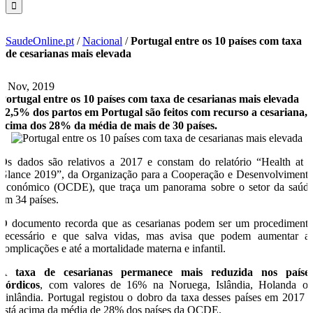
SaudeOnline.pt
/
Nacional
/
Portugal entre os 10 países com taxa
de cesarianas mais elevada
7 Nov, 2019
Portugal entre os 10 países com taxa de cesarianas mais elevada
32,5% dos partos em Portugal são feitos com recurso a cesariana,
acima dos 28% da média de mais de 30 países.
Os dados são relativos a 2017 e constam do relatório “Health at 
Glance 2019”, da Organização para a Cooperação e Desenvolviment
Económico (OCDE), que traça um panorama sobre o setor da saúd
em 34 países.
O documento recorda que as cesarianas podem ser um procediment
necessário e que salva vidas, mas avisa que podem aumentar a
complicações e até a mortalidade materna e infantil.
A
taxa de cesarianas permanece mais reduzida nos paíse
nórdicos
, com valores de 16% na Noruega, Islândia, Holanda o
Finlândia. Portugal registou o dobro da taxa desses países em 2017 
está acima da média de 28% dos países da OCDE.