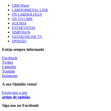
CRM Digest
CARDIORRENAL LINK
Trodelvy aprovado para primeira linha no cancro da
ON CARDIOLOGIA
mama triplo negativo metastático em doentes não
ON TO CARE
elegíveis para inibidores PD-(L)1
AGENDA
61 visualizações
ENTREVISTAS
SIMPÓSIOS
SAÚDEONLINE.TV
MAIS NOTÍCIAS
OPINIÃO
Esteja sempre informado
Quase 11.900 jovens recorreram aos cheques psicólogo e
Facebook
nutricionista no primeiro mês
Twitter
7 Ago, 2026
|
0 Comments
Linkedin
Youtube
Instagram
ULS de Coimbra estreia cirurgia endoscópica do ouvido com
A sua Opinião conta!
apoio robótico em Portugal
7 Ago, 2026
Envie-nos o seu
|
0 Comments
artigo de opinião
Siga-nos no Facebook