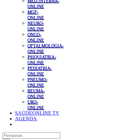
MED.INTERNA-
ONLINE
MGF-
ONLINE
NEURO-
ONLINE
ONCO-
ONLINE
OFTALMOLOGIA-
ONLINE
PSIQUIATRIA-
ONLINE
PEDIATRIA-
ONLINE
PNEUMO-
ONLINE
REUMA-
ONLINE
URO-
ONLINE
SAÚDEONLINE TV
AGENDA
Pesquisar