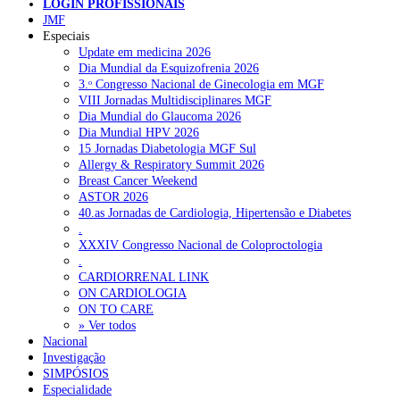
NOTÍCIAS RECENTES
LOGIN PROFISSIONAIS
JMF
Especiais
Quase 11.900 jovens recorreram aos cheques psicólogo e
Update em medicina 2026
nutricionista no primeiro mês
7 de Agosto, 2026
Dia Mundial da Esquizofrenia 2026
3.ᵒ Congresso Nacional de Ginecologia em MGF
ULS de Coimbra estreia cirurgia endoscópica do ouvido com
VIII Jornadas Multidisciplinares MGF
apoio robótico em Portugal
7 de Agosto, 2026
Dia Mundial do Glaucoma 2026
Dia Mundial HPV 2026
Enfermeiros exigem esclarecimentos sobre eventual gestão
15 Jornadas Diabetologia MGF Sul
privada da ULS do Algarve
7 de Agosto, 2026
Allergy & Respiratory Summit 2026
Breast Cancer Weekend
Ordem dos Médicos alerta para riscos no novo sistema de acesso
ASTOR 2026
a consultas e cirurgias
7 de Agosto, 2026
40.as Jornadas de Cardiologia, Hipertensão e Diabetes
.
Portugal está a formar os médicos de que precisa?
6 de Agosto,
XXXIV Congresso Nacional de Coloproctologia
2026
.
CARDIORRENAL LINK
ON CARDIOLOGIA
NOTÍCIAS MAIS LIDAS
ON TO CARE
» Ver todos
Nacional
Enfermagem Forense. “Da urgência ao tribunal, cada
Investigação
gesto conta e cada profissional faz a diferença”
SIMPÓSIOS
202 visualizações
Especialidade