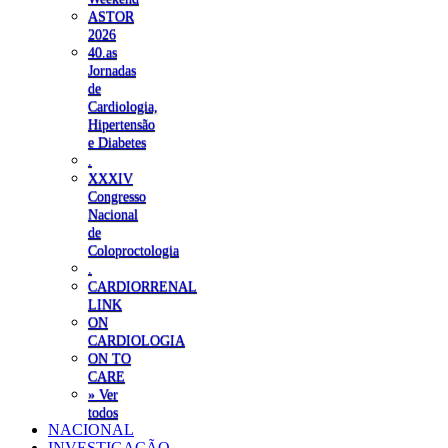
ASTOR
2026
40.as
Jornadas
de
Cardiologia,
Hipertensão
e Diabetes
.
XXXIV
Congresso
Nacional
de
Coloproctologia
.
CARDIORRENAL
LINK
ON
CARDIOLOGIA
ON TO
CARE
» Ver
todos
NACIONAL
INVESTIGAÇÃO