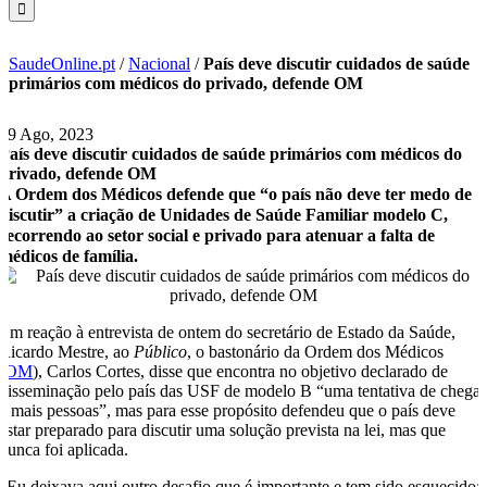
SaudeOnline.pt
/
Nacional
/
País deve discutir cuidados de saúde
primários com médicos do privado, defende OM
29 Ago, 2023
País deve discutir cuidados de saúde primários com médicos do
privado, defende OM
A Ordem dos Médicos defende que “o país não deve ter medo de
discutir” a criação de Unidades de Saúde Familiar modelo C,
recorrendo ao setor social e privado para atenuar a falta de
médicos de família.
Em reação à entrevista de ontem do secretário de Estado da Saúde,
Ricardo Mestre, ao
Público
, o bastonário da Ordem dos Médicos
(
OM
), Carlos Cortes, disse que encontra no objetivo declarado de
disseminação pelo país das USF de modelo B “uma tentativa de chegar
a mais pessoas”, mas para esse propósito defendeu que o país deve
estar preparado para discutir uma solução prevista na lei, mas que
nunca foi aplicada.
“Eu deixava aqui outro desafio que é importante e tem sido esquecido: