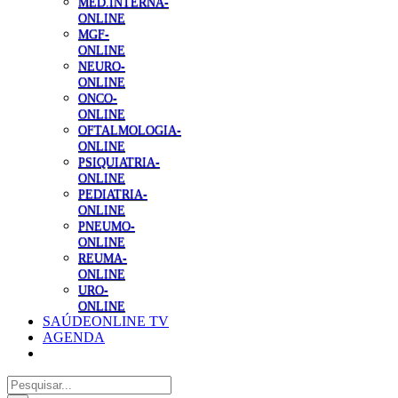
MED.INTERNA-
ONLINE
MGF-
ONLINE
NEURO-
ONLINE
ONCO-
ONLINE
OFTALMOLOGIA-
ONLINE
PSIQUIATRIA-
ONLINE
PEDIATRIA-
ONLINE
PNEUMO-
ONLINE
REUMA-
ONLINE
URO-
ONLINE
SAÚDEONLINE TV
AGENDA
Pesquisar