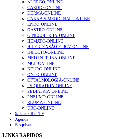
ALERGO-ONLINE
Enfermagem Forense. “Da urgência ao tribunal, cada
CARDIO-ONLINE
gesto conta e cada profissional faz a diferença”
DERMA-ONLINE
203 visualizações
CANABIS MEDICINAL-ONLINE
ENDO-ONLINE
GASTRO-ONLINE
GINECOLOGIA-ONLINE
1.º Episódio do Podcast “Frequência Cardio – Sintoniza
HEMATO-ONLINE
te na Insuficiência Cardíaca” da Bayer
HIPERTENSÃO E RCV-ONLINE
202 visualizações
INFECTO-ONLINE
MED.INTERNA-ONLINE
MGF-ONLINE
NEURO-ONLINE
Alguns milhares de utentes podem ficar sem médico de
ONCO-ONLINE
família com nova regras do registo, alerta associação
OFTALMOLOGIA-ONLINE
160 visualizações
PSIQUIATRIA-ONLINE
PEDIATRIA-ONLINE
PNEUMO-ONLINE
REUMA-ONLINE
URO-ONLINE
“Os programas de rastreio do cancro do pulmão são
SaúdeOnline TV
custo-efetivos e representam um investimento
Agenda
sustentável para os sistemas de saúde”
Pesquisar
94 visualizações
LINKS RÁPIDOS