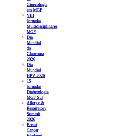
Ginecologia
em MGF
VIII
Jornadas
Multidisciplinares
MGF
Dia
Mundial
do
Glaucoma
2026
Dia
Mundial
HPV 2026
15
Jornadas
Diabetologia
MGF Sul
Allergy &
Respiratory
Summit
2026
Breast
Cancer
Weekend