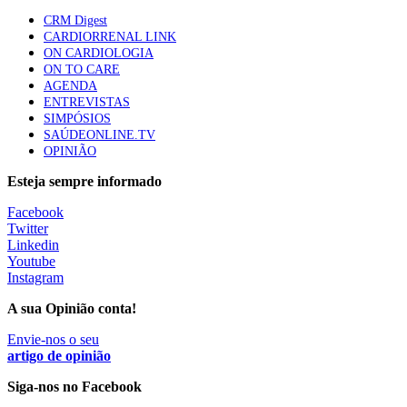
Quase quatro em cada dez doentes com enfarte
CRM Digest
apresentavam níveis elevados de Lp(a), revela estudo
CARDIORRENAL LINK
88 visualizações
ON CARDIOLOGIA
ON TO CARE
AGENDA
ENTREVISTAS
Trodelvy aprovado para primeira linha no cancro da
SIMPÓSIOS
mama triplo negativo metastático em doentes não
SAÚDEONLINE.TV
elegíveis para inibidores PD-(L)1
OPINIÃO
61 visualizações
Esteja sempre informado
MAIS NOTÍCIAS
Facebook
Twitter
Linkedin
Youtube
Quase 11.900 jovens recorreram aos cheques psicólogo e
Instagram
nutricionista no primeiro mês
7 Ago, 2026
|
0 Comments
A sua Opinião conta!
Envie-nos o seu
artigo de opinião
ULS de Coimbra estreia cirurgia endoscópica do ouvido com
apoio robótico em Portugal
Siga-nos no Facebook
7 Ago, 2026
|
0 Comments