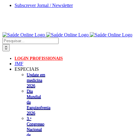
Skip
Subscrever Jornal / Newsletter
to
content
Pesquisar
LOGIN PROFISSIONAIS
JMF
ESPECIAIS
Update em
medicina
2026
Dia
Mundial
da
Esquizofrenia
2026
3.ᵒ
Congresso
Nacional
de