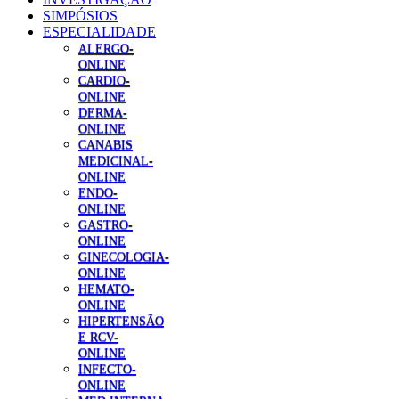
SIMPÓSIOS
ESPECIALIDADE
ALERGO-
ONLINE
CARDIO-
ONLINE
DERMA-
ONLINE
CANABIS
MEDICINAL-
ONLINE
ENDO-
ONLINE
GASTRO-
ONLINE
GINECOLOGIA-
ONLINE
HEMATO-
ONLINE
HIPERTENSÃO
E RCV-
ONLINE
INFECTO-
ONLINE