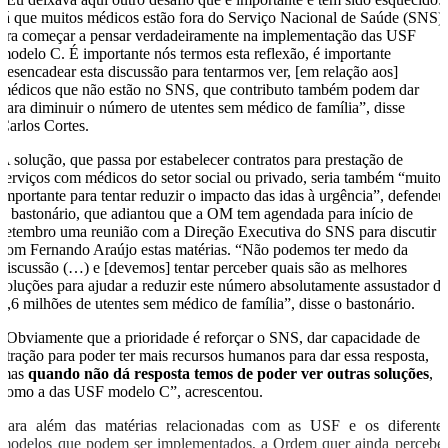
já que muitos médicos estão fora do Serviço Nacional de Saúde (SNS)
era começar a pensar verdadeiramente na implementação das USF
modelo C. É importante nós termos esta reflexão, é importante
desencadear esta discussão para tentarmos ver, [em relação aos]
médicos que não estão no SNS, que contributo também podem dar
para diminuir o número de utentes sem médico de família”, disse
Carlos Cortes.
A solução, que passa por estabelecer contratos para prestação de
serviços com médicos do setor social ou privado, seria também “muito
importante para tentar reduzir o impacto das idas à urgência”, defendeu
o bastonário, que adiantou que a OM tem agendada para início de
setembro uma reunião com a Direção Executiva do SNS para discutir
com Fernando Araújo estas matérias. “Não podemos ter medo da
discussão (…) e [devemos] tentar perceber quais são as melhores
soluções para ajudar a reduzir este número absolutamente assustador d
1,6 milhões de utentes sem médico de família”, disse o bastonário.
“Obviamente que a prioridade é reforçar o SNS, dar capacidade de
atração para poder ter mais recursos humanos para dar essa resposta,
mas
quando não dá resposta temos de poder ver outras soluções
,
como a das USF modelo C”, acrescentou.
Para além das matérias relacionadas com as USF e os diferente
modelos que podem ser implementados, a Ordem quer ainda percebe