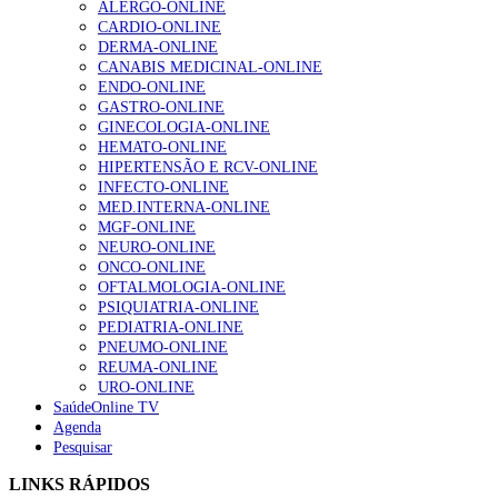
ALERGO-ONLINE
Enfermagem Forense. “Da urgência ao tribunal, cada
CARDIO-ONLINE
gesto conta e cada profissional faz a diferença”
DERMA-ONLINE
202 visualizações
CANABIS MEDICINAL-ONLINE
ENDO-ONLINE
GASTRO-ONLINE
GINECOLOGIA-ONLINE
Alguns milhares de utentes podem ficar sem médico de
HEMATO-ONLINE
família com nova regras do registo, alerta associação
HIPERTENSÃO E RCV-ONLINE
175 visualizações
INFECTO-ONLINE
MED.INTERNA-ONLINE
MGF-ONLINE
NEURO-ONLINE
Quase quatro em cada dez doentes com enfarte
ONCO-ONLINE
apresentavam níveis elevados de Lp(a), revela estudo
OFTALMOLOGIA-ONLINE
86 visualizações
PSIQUIATRIA-ONLINE
PEDIATRIA-ONLINE
PNEUMO-ONLINE
REUMA-ONLINE
URO-ONLINE
“Os programas de rastreio do cancro do pulmão são
SaúdeOnline TV
custo-efetivos e representam um investimento
Agenda
sustentável para os sistemas de saúde”
Pesquisar
66 visualizações
LINKS RÁPIDOS