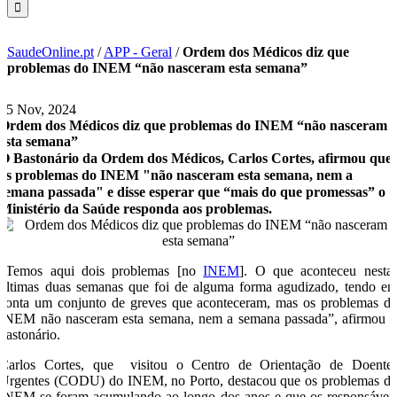
SaudeOnline.pt
/
APP - Geral
/
Ordem dos Médicos diz que
problemas do INEM “não nasceram esta semana”
15 Nov, 2024
Ordem dos Médicos diz que problemas do INEM “não nasceram
esta semana”
O Bastonário da Ordem dos Médicos, Carlos Cortes, afirmou que
os problemas do INEM "não nasceram esta semana, nem a
semana passada" e disse esperar que “mais do que promessas” o
Ministério da Saúde responda aos problemas.
“Temos aqui dois problemas [no
INEM
]. O que aconteceu nesta
últimas duas semanas que foi de alguma forma agudizado, tendo e
conta um conjunto de greves que aconteceram, mas os problemas d
INEM não nasceram esta semana, nem a semana passada”, afirmou 
bastonário.
Carlos Cortes, que visitou o Centro de Orientação de Doente
Urgentes (CODU) do INEM, no Porto, destacou que os problemas d
INEM se foram acumulando ao longo dos anos e que os responsávei