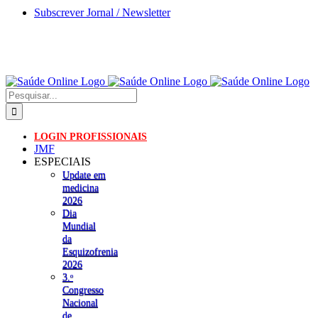
Skip
Subscrever Jornal / Newsletter
to
content
Pesquisar
LOGIN PROFISSIONAIS
JMF
ESPECIAIS
Update em
medicina
2026
Dia
Mundial
da
Esquizofrenia
2026
3.ᵒ
Congresso
Nacional
de