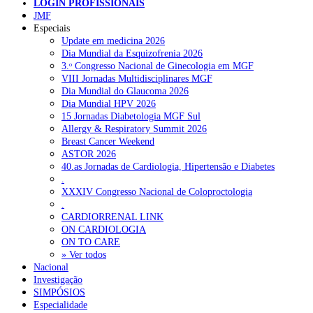
LOGIN PROFISSIONAIS
Pesquisar
INEM assume que foi impossível cumprir serviços mínimo
JMF
durante a grev
Especiais
Update em medicina 2026
Dia Mundial da Esquizofrenia 2026
NOTÍCIAS RECENTES
3.ᵒ Congresso Nacional de Ginecologia em MGF
VIII Jornadas Multidisciplinares MGF
Sindicato acusa ULS São João de negar direitos de parentalidad
Dia Mundial do Glaucoma 2026
aos médicos
6 de Agosto, 2026
Dia Mundial HPV 2026
15 Jornadas Diabetologia MGF Sul
Sindicato critica exclusão dos técnicos na criação de novo curso
Allergy & Respiratory Summit 2026
de emergência pré-hospitalar
6 de Agosto, 2026
Breast Cancer Weekend
ASTOR 2026
Plataforma criada por estudantes apoia famílias após diagnóstico
40.as Jornadas de Cardiologia, Hipertensão e Diabetes
de demência
5 de Agosto, 2026
.
XXXIV Congresso Nacional de Coloproctologia
ULS Alto Alentejo e IPO de Lisboa reforçam cooperação em
.
Oncologia, formação e investigação
5 de Agosto, 2026
CARDIORRENAL LINK
ON CARDIOLOGIA
Montenegro defende gestão pública ou privada para garantir
ON TO CARE
médicos de família
5 de Agosto, 2026
» Ver todos
Nacional
Investigação
SIMPÓSIOS
NOTÍCIAS MAIS LIDAS
Especialidade