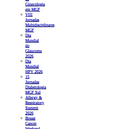
Ginecologia
em MGF
VIII
Jornadas
Multidisciplinares
MGF
Dia
Mundial
do
Glaucoma
2026
Dia
Mundial
HPV 2026
15
Jornadas
Diabetologia
MGF Sul
Allergy &
Respiratory
Summit
2026
Breast
Cancer
Weekend