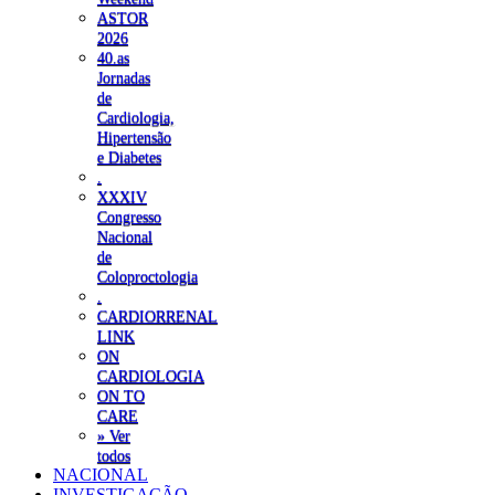
ASTOR
2026
40.as
Jornadas
de
Cardiologia,
Hipertensão
e Diabetes
.
XXXIV
Congresso
Nacional
de
Coloproctologia
.
CARDIORRENAL
LINK
ON
CARDIOLOGIA
ON TO
CARE
» Ver
todos
NACIONAL
INVESTIGAÇÃO