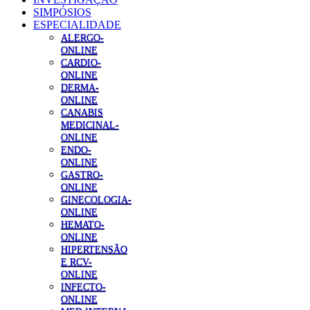
SIMPÓSIOS
ESPECIALIDADE
ALERGO-
ONLINE
CARDIO-
ONLINE
DERMA-
ONLINE
CANABIS
MEDICINAL-
ONLINE
ENDO-
ONLINE
GASTRO-
ONLINE
GINECOLOGIA-
ONLINE
HEMATO-
ONLINE
HIPERTENSÃO
E RCV-
ONLINE
INFECTO-
ONLINE