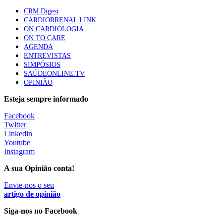
Trodelvy aprovado para primeira linha no cancro da
CRM Digest
mama triplo negativo metastático em doentes não
CARDIORRENAL LINK
elegíveis para inibidores PD-(L)1
ON CARDIOLOGIA
61 visualizações
ON TO CARE
AGENDA
ENTREVISTAS
Especialistas defendem mais potássio na alimentação
SIMPÓSIOS
para ajudar a controlar a hipertensão
SAÚDEONLINE.TV
57 visualizações
OPINIÃO
Esteja sempre informado
MAIS NOTÍCIAS
Facebook
Twitter
Linkedin
Youtube
Sindicato acusa ULS São João de negar direitos de
Instagram
parentalidade aos médicos
6 Ago, 2026
|
0 Comments
A sua Opinião conta!
Envie-nos o seu
artigo de opinião
Sindicato critica exclusão dos técnicos na criação de novo curso
de emergência pré-hospitalar
Siga-nos no Facebook
6 Ago, 2026
|
0 Comments