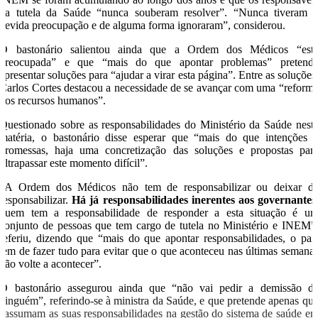
da tutela da Saúde “nunca souberam resolver”. “Nunca tiveram 
devida preocupação e de alguma forma ignoraram”, considerou.
O bastonário salientou ainda que a Ordem dos Médicos “est
preocupada” e que “mais do que apontar problemas” pretend
apresentar soluções para “ajudar a virar esta página”. Entre as soluções
Carlos Cortes destacou a necessidade de se avançar com uma “reform
dos recursos humanos”.
Questionado sobre as responsabilidades do Ministério da Saúde nest
matéria, o bastonário disse esperar que “mais do que intenções 
promessas, haja uma concretização das soluções e propostas par
ultrapassar este momento difícil”.
“A Ordem dos Médicos não tem de responsabilizar ou deixar d
responsabilizar.
Há já responsabilidades inerentes aos governantes
quem tem a responsabilidade de responder a esta situação é u
conjunto de pessoas que tem cargo de tutela no Ministério e INEM”
referiu, dizendo que “mais do que apontar responsabilidades, o paí
tem de fazer tudo para evitar que o que aconteceu nas últimas semana
não volte a acontecer”.
O bastonário assegurou ainda que “não vai pedir a demissão d
ninguém”, referindo-se à ministra da Saúde, e que pretende apenas qu
“assumam as suas responsabilidades na gestão do sistema de saúde e