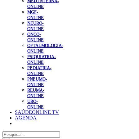
MED.INTERNA-
ONLINE
MGF-
ONLINE
NEURO-
ONLINE
ONCO-
ONLINE
OFTALMOLOGIA-
ONLINE
PSIQUIATRIA-
ONLINE
PEDIATRIA-
ONLINE
PNEUMO-
ONLINE
REUMA-
ONLINE
URO-
ONLINE
SAÚDEONLINE TV
AGENDA
Pesquisar