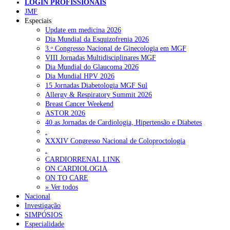
LOGIN PROFISSIONAIS
Pesquisar
JMF
Especiais
Update em medicina 2026
Dia Mundial da Esquizofrenia 2026
NOTÍCIAS RECENTES
3.ᵒ Congresso Nacional de Ginecologia em MGF
VIII Jornadas Multidisciplinares MGF
Portugal está a formar os médicos de que precisa?
6 de Agosto,
Dia Mundial do Glaucoma 2026
2026
Dia Mundial HPV 2026
15 Jornadas Diabetologia MGF Sul
Estudantes de Medicina representados na 79.ª World Health
Allergy & Respiratory Summit 2026
Assembly
6 de Agosto, 2026
Breast Cancer Weekend
ASTOR 2026
SCORA X-Change Portugal promove formação internacional
40.as Jornadas de Cardiologia, Hipertensão e Diabetes
em saúde sexual e reprodutiva
6 de Agosto, 2026
.
XXXIV Congresso Nacional de Coloproctologia
ANEM reúne com coordenador do Pacto Estratégico para a
.
Saúde
6 de Agosto, 2026
CARDIORRENAL LINK
ON CARDIOLOGIA
Sindicato diz que nova carreira de médicos dentistas reforça
ON TO CARE
estabilidade no SNS
6 de Agosto, 2026
» Ver todos
Nacional
Investigação
SIMPÓSIOS
NOTÍCIAS MAIS LIDAS
Especialidade