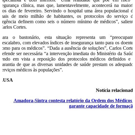
segurança clínica, mas que, lamentavelmente, acontecerá na maiori
dos dias de fevereiro. Servindo o hospital uma área populacional d
mais de meio milhão de habitantes, os protocolos do serviço d
urgência definem como seis o número mínimo de médicos”, salient
Carlos Cortes.
Para o bastonário, esta situação representa um “preocupant
descalabro, com elevados índices de insegurança tanto para os doente
como para os médicos”. “Dada a ausência de soluções”, Carlos Corte
defende ser necessária “a intervenção imediata do Ministério da Saúd
tendo em vista a reposição dos protocolos médicos definidos e 
garantia de que as diversas unidades de saúde prestam os adequado
serviços médicos às populações”.
LUSA
Notícia relacionad
Amadora-Sintra contesta relatório da Ordem dos Médicos 
garante capacidade de formaçã