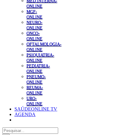
MED.INTERNA-
ONLINE
MGF-
ONLINE
NEURO-
ONLINE
ONCO-
ONLINE
OFTALMOLOGIA-
ONLINE
PSIQUIATRIA-
ONLINE
PEDIATRIA-
ONLINE
PNEUMO-
ONLINE
REUMA-
ONLINE
URO-
ONLINE
SAÚDEONLINE TV
AGENDA
Pesquisar