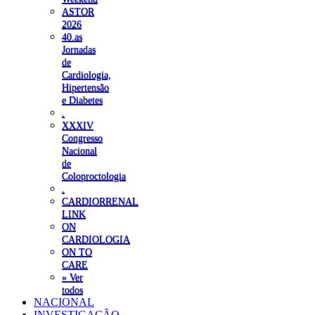
ASTOR
2026
40.as
Jornadas
de
Cardiologia,
Hipertensão
e Diabetes
.
XXXIV
Congresso
Nacional
de
Coloproctologia
.
CARDIORRENAL
LINK
ON
CARDIOLOGIA
ON TO
CARE
» Ver
todos
NACIONAL
INVESTIGAÇÃO