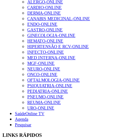
ALERGO-ONLINE
Enfermagem Forense. “Da urgência ao tribunal, cada
CARDIO-ONLINE
gesto conta e cada profissional faz a diferença”
DERMA-ONLINE
202 visualizações
CANABIS MEDICINAL-ONLINE
ENDO-ONLINE
GASTRO-ONLINE
GINECOLOGIA-ONLINE
Alguns milhares de utentes podem ficar sem médico de
HEMATO-ONLINE
família com nova regras do registo, alerta associação
HIPERTENSÃO E RCV-ONLINE
175 visualizações
INFECTO-ONLINE
MED.INTERNA-ONLINE
MGF-ONLINE
NEURO-ONLINE
Quase quatro em cada dez doentes com enfarte
ONCO-ONLINE
apresentavam níveis elevados de Lp(a), revela estudo
OFTALMOLOGIA-ONLINE
86 visualizações
PSIQUIATRIA-ONLINE
PEDIATRIA-ONLINE
PNEUMO-ONLINE
REUMA-ONLINE
URO-ONLINE
“Os programas de rastreio do cancro do pulmão são
SaúdeOnline TV
custo-efetivos e representam um investimento
Agenda
sustentável para os sistemas de saúde”
Pesquisar
66 visualizações
LINKS RÁPIDOS