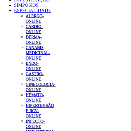
SIMPÓSIOS
ESPECIALIDADE
ALERGO-
ONLINE
CARDIO-
ONLINE
DERMA-
ONLINE
CANABIS
MEDICINAL-
ONLINE
ENDO-
ONLINE
GASTRO-
ONLINE
GINECOLOGIA-
ONLINE
HEMATO-
ONLINE
HIPERTENSÃO
E RCV-
ONLINE
INFECTO-
ONLINE