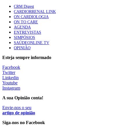
Trodelvy aprovado para primeira linha no cancro da
CRM Digest
mama triplo negativo metastático em doentes não
CARDIORRENAL LINK
elegíveis para inibidores PD-(L)1
ON CARDIOLOGIA
61 visualizações
ON TO CARE
AGENDA
ENTREVISTAS
Especialistas defendem mais potássio na alimentação
SIMPÓSIOS
para ajudar a controlar a hipertensão
SAÚDEONLINE.TV
57 visualizações
OPINIÃO
Esteja sempre informado
MAIS NOTÍCIAS
Facebook
Twitter
Linkedin
Youtube
Sindicato diz que nova carreira de médicos dentistas reforça
Instagram
estabilidade no SNS
6 Ago, 2026
|
0 Comments
A sua Opinião conta!
Envie-nos o seu
artigo de opinião
Mais de 400 utentes beneficiaram de comparticipação reforçada
para tratamentos de infertilidade na Madeira
Siga-nos no Facebook
6 Ago, 2026
|
0 Comments