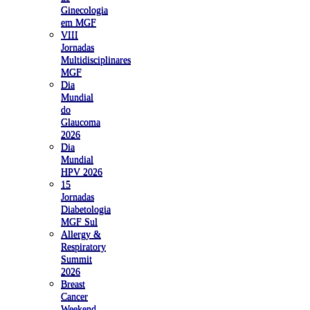
Ginecologia
em MGF
VIII
Jornadas
Multidisciplinares
MGF
Dia
Mundial
do
Glaucoma
2026
Dia
Mundial
HPV 2026
15
Jornadas
Diabetologia
MGF Sul
Allergy &
Respiratory
Summit
2026
Breast
Cancer
Weekend