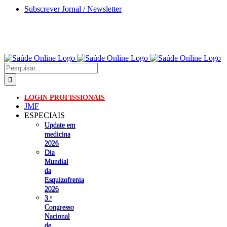
Skip
Subscrever Jornal / Newsletter
to
content
Pesquisar
LOGIN PROFISSIONAIS
JMF
ESPECIAIS
Update em
medicina
2026
Dia
Mundial
da
Esquizofrenia
2026
3.ᵒ
Congresso
Nacional
de