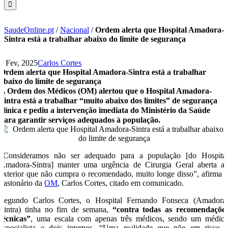
SaudeOnline.pt
/
Nacional
/
Ordem alerta que Hospital Amadora-
Sintra está a trabalhar abaixo do limite de segurança
4 Fev, 2025
Carlos Cortes
Ordem alerta que Hospital Amadora-Sintra está a trabalhar
abaixo do limite de segurança
A Ordem dos Médicos (OM) alertou que o Hospital Amadora-
Sintra está a trabalhar “muito abaixo dos limites” de segurança
clínica e pediu a intervenção imediata do Ministério da Saúde
para garantir serviços adequados à população.
“Consideramos não ser adequado para a população [do Hospita
Amadora-Sintra] manter uma urgência de Cirurgia Geral aberta a
exterior que não cumpra o recomendado, muito longe disso”, afirma 
bastonário da
OM
, Carlos Cortes, citado em comunicado.
Segundo Carlos Cortes, o Hospital Fernando Fonseca (Amadora
Sintra) tinha no fim de semana,
“contra todas as recomendaçõe
técnicas”
, uma escala com apenas três médicos, sendo um médic
especialista e dois internos. “Uma realidade que põe em risco 