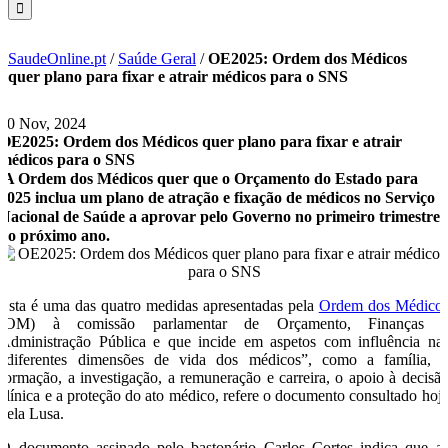
SaudeOnline.pt
/
Saúde Geral
/
OE2025: Ordem dos Médicos
quer plano para fixar e atrair médicos para o SNS
20 Nov, 2024
OE2025: Ordem dos Médicos quer plano para fixar e atrair
médicos para o SNS
A Ordem dos Médicos quer que o Orçamento do Estado para
2025 inclua um plano de atração e fixação de médicos no Serviço
Nacional de Saúde a aprovar pelo Governo no primeiro trimestre
do próximo ano.
Esta é uma das quatro medidas apresentadas pela
Ordem dos Médico
(OM) à comissão parlamentar de Orçamento, Finanças 
Administração Pública e que incide em aspetos com influência na
“diferentes dimensões de vida dos médicos”, como a família, 
formação, a investigação, a remuneração e carreira, o apoio à decisã
clínica e a proteção do ato médico, refere o documento consultado hoj
pela Lusa.
O documento assinado pelo bastonário Carlos Cortes indica que a