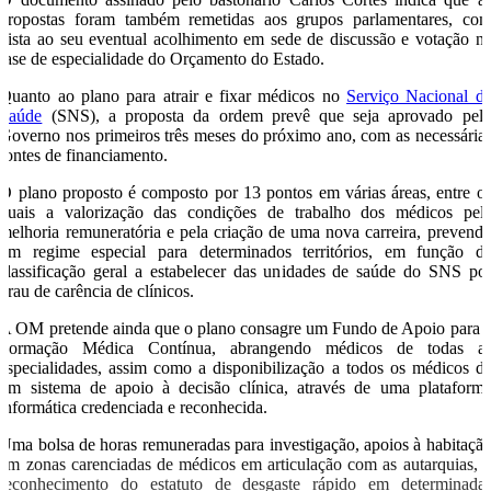
propostas foram também remetidas aos grupos parlamentares, co
vista ao seu eventual acolhimento em sede de discussão e votação n
fase de especialidade do Orçamento do Estado.
Quanto ao plano para atrair e fixar médicos no
Serviço Nacional d
Saúde
(SNS), a proposta da ordem prevê que seja aprovado pel
Governo nos primeiros três meses do próximo ano, com as necessária
fontes de financiamento.
O plano proposto é composto por 13 pontos em várias áreas, entre o
quais a valorização das condições de trabalho dos médicos pel
melhoria remuneratória e pela criação de uma nova carreira, prevend
um regime especial para determinados territórios, em função d
classificação geral a estabelecer das unidades de saúde do SNS po
grau de carência de clínicos.
A OM pretende ainda que o plano consagre um Fundo de Apoio para 
Formação Médica Contínua, abrangendo médicos de todas a
especialidades, assim como a disponibilização a todos os médicos d
um sistema de apoio à decisão clínica, através de uma plataform
informática credenciada e reconhecida.
Uma bolsa de horas remuneradas para investigação, apoios à habitaçã
em zonas carenciadas de médicos em articulação com as autarquias, 
reconhecimento do estatuto de desgaste rápido em determinada