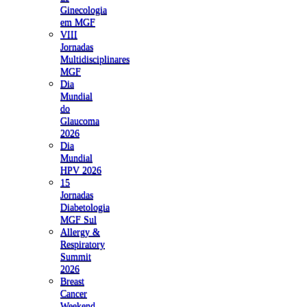
Ginecologia
em MGF
VIII
Jornadas
Multidisciplinares
MGF
Dia
Mundial
do
Glaucoma
2026
Dia
Mundial
HPV 2026
15
Jornadas
Diabetologia
MGF Sul
Allergy &
Respiratory
Summit
2026
Breast
Cancer
Weekend