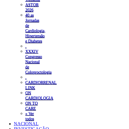
ASTOR
2026
40.as
Jornadas
de
Cardiologia,
Hipertensão
e Diabetes
.
XXXIV
Congresso
Nacional
de
Coloproctologia
.
CARDIORRENAL
LINK
ON
CARDIOLOGIA
ON TO
CARE
» Ver
todos
NACIONAL
INVESTIGAÇÃO