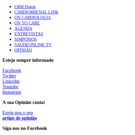
Quase quatro em cada dez doentes com enfarte
CRM Digest
apresentavam níveis elevados de Lp(a), revela estudo
CARDIORRENAL LINK
88 visualizações
ON CARDIOLOGIA
ON TO CARE
AGENDA
ENTREVISTAS
Trodelvy aprovado para primeira linha no cancro da
SIMPÓSIOS
mama triplo negativo metastático em doentes não
SAÚDEONLINE.TV
elegíveis para inibidores PD-(L)1
OPINIÃO
61 visualizações
Esteja sempre informado
MAIS NOTÍCIAS
Facebook
Twitter
Linkedin
Youtube
Ordem dos Médicos pede simplificação urgente das regras para
Instagram
atualização de dados dos utentes
10 Ago, 2026
|
0 Comments
A sua Opinião conta!
Envie-nos o seu
artigo de opinião
Programa Voltar a Casa para doentes com alta clínica só
avança com Orçamento de 2027
Siga-nos no Facebook
10 Ago, 2026
|
0 Comments