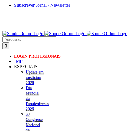
Skip
Subscrever Jornal / Newsletter
to
content
Pesquisar
LOGIN PROFISSIONAIS
JMF
ESPECIAIS
Update em
medicina
2026
Dia
Mundial
da
Esquizofrenia
2026
3.ᵒ
Congresso
Nacional
de