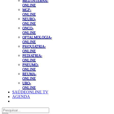
MED.INTERNA-
ONLINE
MGF-
ONLINE
NEURO-
ONLINE
ONCO-
ONLINE
OFTALMOLOGIA-
ONLINE
PSIQUIATRIA-
ONLINE
PEDIATRIA-
ONLINE
PNEUMO-
ONLINE
REUMA-
ONLINE
URO-
ONLINE
SAÚDEONLINE TV
AGENDA
Pesquisar