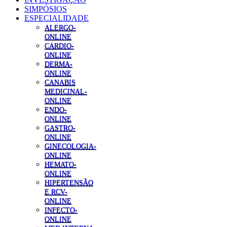
SIMPÓSIOS
ESPECIALIDADE
ALERGO-
ONLINE
CARDIO-
ONLINE
DERMA-
ONLINE
CANABIS
MEDICINAL-
ONLINE
ENDO-
ONLINE
GASTRO-
ONLINE
GINECOLOGIA-
ONLINE
HEMATO-
ONLINE
HIPERTENSÃO
E RCV-
ONLINE
INFECTO-
ONLINE