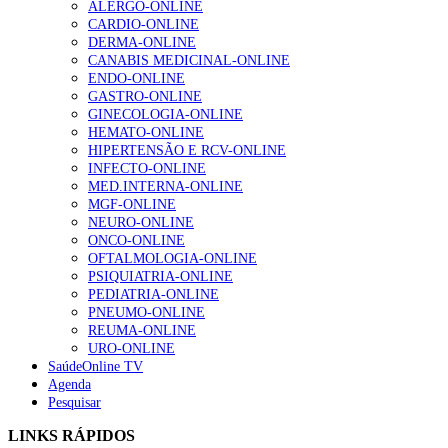
ALERGO-ONLINE
1.º Episódio do Podcast “Frequência Cardio – Sintoniza
CARDIO-ONLINE
te na Insuficiência Cardíaca” da Bayer
DERMA-ONLINE
207 visualizações
CANABIS MEDICINAL-ONLINE
ENDO-ONLINE
GASTRO-ONLINE
GINECOLOGIA-ONLINE
Enfermagem Forense. “Da urgência ao tribunal, cada
HEMATO-ONLINE
gesto conta e cada profissional faz a diferença”
HIPERTENSÃO E RCV-ONLINE
203 visualizações
INFECTO-ONLINE
MED.INTERNA-ONLINE
MGF-ONLINE
NEURO-ONLINE
Alguns milhares de utentes podem ficar sem médico de
ONCO-ONLINE
família com nova regras do registo, alerta associação
OFTALMOLOGIA-ONLINE
162 visualizações
PSIQUIATRIA-ONLINE
PEDIATRIA-ONLINE
PNEUMO-ONLINE
REUMA-ONLINE
URO-ONLINE
“Os programas de rastreio do cancro do pulmão são
SaúdeOnline TV
custo-efetivos e representam um investimento
Agenda
sustentável para os sistemas de saúde”
Pesquisar
94 visualizações
LINKS RÁPIDOS