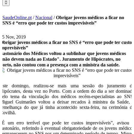
SaudeOnline.pt
/
Nacional
/
Obrigar jovens médicos a ficar no
SNS é “erro que pode ter custos imprevisíveis”
25 Nov, 2019
Obrigar jovens médicos a ficar no SNS é “erro que pode ter custos
imprevisíveis”
Bastonário dos Médicos voltou a sublinhar que jovens médicos
"não devem nada ao Estado". Juramento de Hipócrates, no
Porto, não contou com a presença com a ministra da saúde.
Este domingo, realizou-se mais uma sessão do juramento d
Hipócrates, desta vez no Porto. Com a ordem do dia a ser dominad
pelo tema da vinculação dos médicos recém-especialistas ao SNS
Miguel Guimarães voltou a deixar recados à ministra da Saúde, 
semelhança do que já tinha acontecido sexta-feira, na cerimónia d
Covilhã.
“É um erro terrível que pode ter custos imprevisíveis”, avisou 
bastonário, referindo à eventual obrigatoriedade de os jovens médico
permanecerem no SNS por um determinado período de tempo. Migue