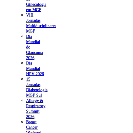
Ginecologia
em MGF
VIII
Jornadas
Multidisciplinares
MGF
Dia
Mundial
do
Glaucoma
2026
Dia
Mundial
HPV 2026
15
Jornadas
Diabetologia
MGF Sul
Allergy &
Respiratory
Summit
2026
Breast
Cancer
Weekend