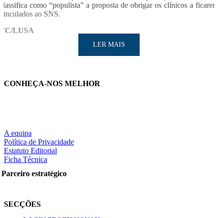
classifica como “populista” a proposta de obrigar os clínicos a ficare
vinculados ao SNS.
TC/LUSA
LER MAIS
CONHEÇA-NOS MELHOR
LER MAIS
A equipa
Política de Privacidade
Estatuto Editorial
Ficha Técnica
Partilhe nas redes sociais:
Parceiro estratégico
SECÇÕES
Pesquisar