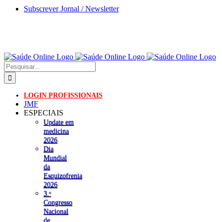
Skip
Subscrever Jornal / Newsletter
to
content
Pesquisar
LOGIN PROFISSIONAIS
JMF
ESPECIAIS
Update em
medicina
2026
Dia
Mundial
da
Esquizofrenia
2026
3.ᵒ
Congresso
Nacional
de