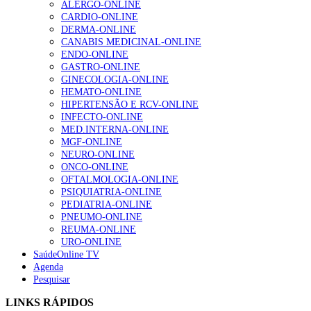
ALERGO-ONLINE
gesto conta e cada profissional faz a diferença”
CARDIO-ONLINE
202 visualizações
DERMA-ONLINE
CANABIS MEDICINAL-ONLINE
ENDO-ONLINE
GASTRO-ONLINE
Alguns milhares de utentes podem ficar sem médico de
GINECOLOGIA-ONLINE
família com nova regras do registo, alerta associação
HEMATO-ONLINE
155 visualizações
HIPERTENSÃO E RCV-ONLINE
INFECTO-ONLINE
MED.INTERNA-ONLINE
MGF-ONLINE
1.º Episódio do Podcast “Frequência Cardio – Sintoniza
NEURO-ONLINE
te na Insuficiência Cardíaca” da Bayer
ONCO-ONLINE
99 visualizações
OFTALMOLOGIA-ONLINE
PSIQUIATRIA-ONLINE
PEDIATRIA-ONLINE
PNEUMO-ONLINE
REUMA-ONLINE
“Os programas de rastreio do cancro do pulmão são
URO-ONLINE
custo-efetivos e representam um investimento
SaúdeOnline TV
sustentável para os sistemas de saúde”
Agenda
88 visualizações
Pesquisar
LINKS RÁPIDOS
Quase quatro em cada dez doentes com enfarte