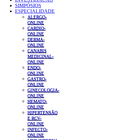
SIMPÓSIOS
ESPECIALIDADE
ALERGO-
ONLINE
CARDIO-
ONLINE
DERMA-
ONLINE
CANABIS
MEDICINAL-
ONLINE
ENDO-
ONLINE
GASTRO-
ONLINE
GINECOLOGIA-
ONLINE
HEMATO-
ONLINE
HIPERTENSÃO
E RCV-
ONLINE
INFECTO-
ONLINE