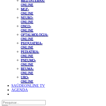
MED.INTERNA-
ONLINE
MGF-
ONLINE
NEURO-
ONLINE
ONCO-
ONLINE
OFTALMOLOGIA-
ONLINE
PSIQUIATRIA-
ONLINE
PEDIATRIA-
ONLINE
PNEUMO-
ONLINE
REUMA-
ONLINE
URO-
ONLINE
SAÚDEONLINE TV
AGENDA
Pesquisar