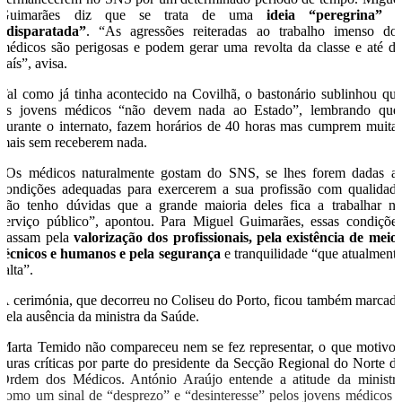
Guimarães diz que se trata de uma
ideia “peregrina” 
“disparatada”
. “As agressões reiteradas ao trabalho imenso do
médicos são perigosas e podem gerar uma revolta da classe e até d
país”, avisa.
Tal como já tinha acontecido na Covilhã, o bastonário sublinhou qu
os jovens médicos “não devem nada ao Estado”, lembrando que
durante o internato, fazem horários de 40 horas mas cumprem muita
mais sem receberem nada.
“Os médicos naturalmente gostam do SNS, se lhes forem dadas a
condições adequadas para exercerem a sua profissão com qualidad
não tenho dúvidas que a grande maioria deles fica a trabalhar n
serviço público”, apontou. Para Miguel Guimarães, essas condiçõe
passam pela
valorização dos profissionais, pela existência de meio
técnicos e humanos e pela segurança
e tranquilidade “que atualment
falta”.
A cerimónia, que decorreu no Coliseu do Porto, ficou também marcad
pela ausência da ministra da Saúde.
Marta Temido não compareceu nem se fez representar, o que motivo
duras críticas por parte do presidente da Secção Regional do Norte d
Ordem dos Médicos. António Araújo entende a atitude da ministr
como um sinal de “desprezo” e “desinteresse” pelos jovens médicos 