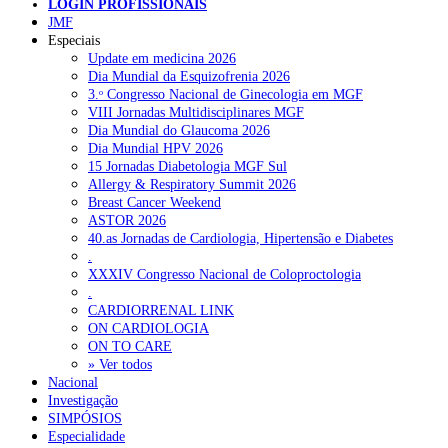
LOGIN PROFISSIONAIS
JMF
Especiais
NOTÍCIAS RECENTES
Update em medicina 2026
Dia Mundial da Esquizofrenia 2026
3.ᵒ Congresso Nacional de Ginecologia em MGF
Quase 11.900 jovens recorreram aos cheques psicólogo e
VIII Jornadas Multidisciplinares MGF
nutricionista no primeiro mês
7 de Agosto, 2026
Dia Mundial do Glaucoma 2026
Dia Mundial HPV 2026
ULS de Coimbra estreia cirurgia endoscópica do ouvido com
15 Jornadas Diabetologia MGF Sul
apoio robótico em Portugal
7 de Agosto, 2026
Allergy & Respiratory Summit 2026
Breast Cancer Weekend
Enfermeiros exigem esclarecimentos sobre eventual gestão
ASTOR 2026
privada da ULS do Algarve
7 de Agosto, 2026
40.as Jornadas de Cardiologia, Hipertensão e Diabetes
.
Ordem dos Médicos alerta para riscos no novo sistema de acesso
XXXIV Congresso Nacional de Coloproctologia
a consultas e cirurgias
7 de Agosto, 2026
.
CARDIORRENAL LINK
Portugal está a formar os médicos de que precisa?
6 de Agosto,
ON CARDIOLOGIA
2026
ON TO CARE
» Ver todos
Nacional
Investigação
NOTÍCIAS MAIS LIDAS
SIMPÓSIOS
Especialidade
Enfermagem Forense. “Da urgência ao tribunal, cada