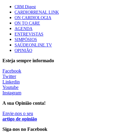
apresentavam níveis elevados de Lp(a), revela estudo
CRM Digest
86 visualizações
CARDIORRENAL LINK
ON CARDIOLOGIA
ON TO CARE
AGENDA
Trodelvy aprovado para primeira linha no cancro da
ENTREVISTAS
mama triplo negativo metastático em doentes não
SIMPÓSIOS
elegíveis para inibidores PD-(L)1
SAÚDEONLINE.TV
61 visualizações
OPINIÃO
Esteja sempre informado
MAIS NOTÍCIAS
Facebook
Twitter
Linkedin
Quase 11.900 jovens recorreram aos cheques psicólogo e
Youtube
nutricionista no primeiro mês
Instagram
7 Ago, 2026
|
0 Comments
A sua Opinião conta!
Envie-nos o seu
ULS de Coimbra estreia cirurgia endoscópica do ouvido com
artigo de opinião
apoio robótico em Portugal
Siga-nos no Facebook
7 Ago, 2026
|
0 Comments