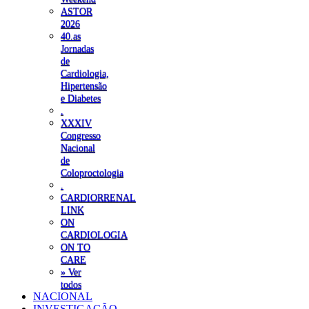
ASTOR
2026
40.as
Jornadas
de
Cardiologia,
Hipertensão
e Diabetes
.
XXXIV
Congresso
Nacional
de
Coloproctologia
.
CARDIORRENAL
LINK
ON
CARDIOLOGIA
ON TO
CARE
» Ver
todos
NACIONAL
INVESTIGAÇÃO