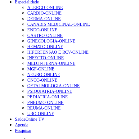
Especialidade
ALERGO-ONLINE
Enfermagem Forense. “Da urgência ao tribunal, cada
CARDIO-ONLINE
gesto conta e cada profissional faz a diferença”
DERMA-ONLINE
202 visualizações
CANABIS MEDICINAL-ONLINE
ENDO-ONLINE
GASTRO-ONLINE
GINECOLOGIA-ONLINE
Alguns milhares de utentes podem ficar sem médico de
HEMATO-ONLINE
família com nova regras do registo, alerta associação
HIPERTENSÃO E RCV-ONLINE
175 visualizações
INFECTO-ONLINE
MED.INTERNA-ONLINE
MGF-ONLINE
NEURO-ONLINE
Quase quatro em cada dez doentes com enfarte
ONCO-ONLINE
apresentavam níveis elevados de Lp(a), revela estudo
OFTALMOLOGIA-ONLINE
86 visualizações
PSIQUIATRIA-ONLINE
PEDIATRIA-ONLINE
PNEUMO-ONLINE
REUMA-ONLINE
URO-ONLINE
“Os programas de rastreio do cancro do pulmão são
SaúdeOnline TV
custo-efetivos e representam um investimento
Agenda
sustentável para os sistemas de saúde”
Pesquisar
66 visualizações