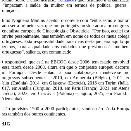
“impactam a saúde da mulher em termos de política, guerra 
poluição”.
Nuno Nogueira Martins aceitou o convite com “entusiasmo e honra”
dado ser a primeira vez que um português preside ao maior congress
generalista europeu de Ginecologia e Obstetrícia. “Por isso, aceitei est
convite pessoalmente, mas também em nome de todos os meus colega
portugueses. Esta responsabilidade trará mais destaque para aquilo qu
fazemos, para a qualidade dos cuidados que prestamos às mulhere
portuguesas”, salienta, em comunicado.
O responsável, que está na EBCOG desde 2006, tem estado envolvid
nessa tarefa desde 2008, altura em que o congresso europeu decorre
em Portugal. Desde então, a sua colaboração manteve-se no
congressos subsequentes – 2010, em Antuérpia (Bélgica), 2012, e
Talin (Estónia), 2014, em Glasgow (Escócia), 2016 em Turim (Itália)
2017, em Antália (Turquia), 2018, em Paris (França), 2021, em Atena
(Grécia), 2023, em Cracóvia (Polónia) e, agora, 2025, em Frankfur
(Alemanha).
Estão previstos 1500 a 2000 participantes, vindos não só da Europa
mas também dos outros continentes.
MJG