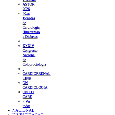
ASTOR
2026
40.as
Jornadas
de
Cardiologia,
Hipertensão
e Diabetes
.
XXXIV
Congresso
Nacional
de
Coloproctologia
.
CARDIORRENAL
LINK
ON
CARDIOLOGIA
ON TO
CARE
» Ver
todos
NACIONAL
INVESTIGAÇÃO