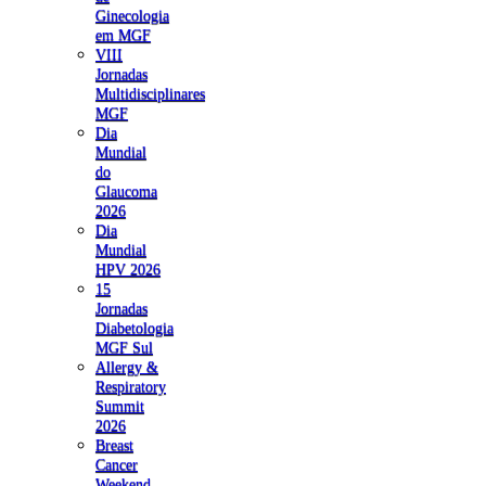
Ginecologia
em MGF
VIII
Jornadas
Multidisciplinares
MGF
Dia
Mundial
do
Glaucoma
2026
Dia
Mundial
HPV 2026
15
Jornadas
Diabetologia
MGF Sul
Allergy &
Respiratory
Summit
2026
Breast
Cancer
Weekend