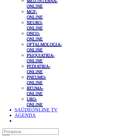
MED.INTERNA-
ONLINE
MGF-
ONLINE
NEURO-
ONLINE
ONCO-
ONLINE
OFTALMOLOGIA-
ONLINE
PSIQUIATRIA-
ONLINE
PEDIATRIA-
ONLINE
PNEUMO-
ONLINE
REUMA-
ONLINE
URO-
ONLINE
SAÚDEONLINE TV
AGENDA
Pesquisar