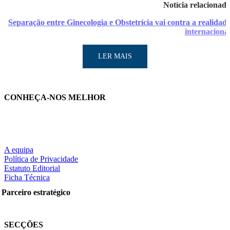
Notícia relacionad
Separação entre Ginecologia e Obstetrícia vai contra a realidad
internaciona
LER MAIS
CONHEÇA-NOS MELHOR
A equipa
LER MAIS
Política de Privacidade
Estatuto Editorial
Ficha Técnica
Parceiro estratégico
Partilhe nas redes sociais:
SECÇÕES