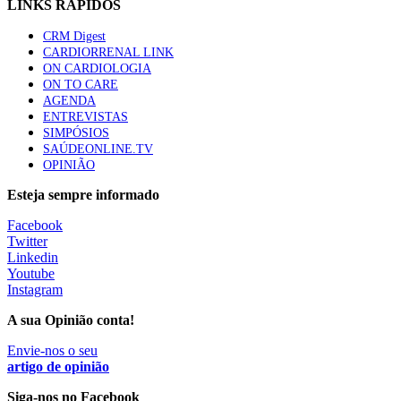
LINKS RÁPIDOS
Trodelvy aprovado para primeira linha no cancro da
CRM Digest
mama triplo negativo metastático em doentes não
CARDIORRENAL LINK
elegíveis para inibidores PD-(L)1
ON CARDIOLOGIA
61 visualizações
ON TO CARE
AGENDA
ENTREVISTAS
Especialistas defendem mais potássio na alimentação
SIMPÓSIOS
para ajudar a controlar a hipertensão
SAÚDEONLINE.TV
57 visualizações
OPINIÃO
Esteja sempre informado
MAIS NOTÍCIAS
Facebook
Twitter
Linkedin
Youtube
Sindicato diz que nova carreira de médicos dentistas reforça
Instagram
estabilidade no SNS
6 Ago, 2026
|
0 Comments
A sua Opinião conta!
Envie-nos o seu
artigo de opinião
Mais de 400 utentes beneficiaram de comparticipação reforçada
para tratamentos de infertilidade na Madeira
Siga-nos no Facebook