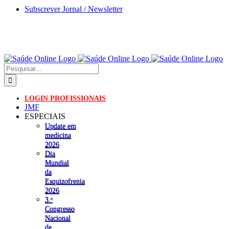
Skip
Subscrever Jornal / Newsletter
to
content
Pesquisar
LOGIN PROFISSIONAIS
JMF
ESPECIAIS
Update em
medicina
2026
Dia
Mundial
da
Esquizofrenia
2026
3.ᵒ
Congresso
Nacional
de