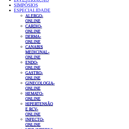
SIMPÓSIOS
ESPECIALIDADE
ALERGO-
ONLINE
CARDIO-
ONLINE
DERMA-
ONLINE
CANABIS
MEDICINAL-
ONLINE
ENDO-
ONLINE
GASTRO-
ONLINE
GINECOLOGIA-
ONLINE
HEMATO-
ONLINE
HIPERTENSÃO
E RCV-
ONLINE
INFECTO-
ONLINE