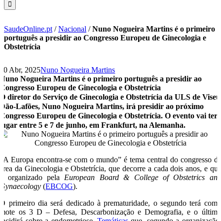
SaudeOnline.pt
/
Nacional
/
Nuno Nogueira Martins é o primeiro
português a presidir ao Congresso Europeu de Ginecologia e
Obstetrícia
10 Abr, 2025
Nuno Nogueira Martins
Nuno Nogueira Martins é o primeiro português a presidir ao
Congresso Europeu de Ginecologia e Obstetrícia
O diretor do Serviço de Ginecologia e Obstetrícia da ULS de Viseu
Dão-Lafões, Nuno Nogueira Martins, irá presidir ao próximo
Congresso Europeu de Ginecologia e Obstetrícia. O evento vai ter
lugar entre 5 e 7 de junho, em Frankfurt, na Alemanha.
“A Europa encontra-se com o mundo” é tema central do congresso d
área da Ginecologia e Obstetrícia, que decorre a cada dois anos, e qu
é organizado pela
European Board & College of Obstetrics an
Gynaecology
(
EBCOG
).
O primeiro dia será dedicado à prematuridade, o segundo terá com
mote os 3 D – Defesa, Descarbonização e Demografia, e o últim
incidirá sobre a endometriose.
Temáticas
que, segundo a organização