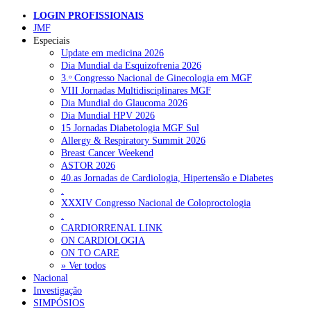
LOGIN PROFISSIONAIS
Pesquisar
JMF
Especiais
Update em medicina 2026
Dia Mundial da Esquizofrenia 2026
NOTÍCIAS RECENTES
3.ᵒ Congresso Nacional de Ginecologia em MGF
VIII Jornadas Multidisciplinares MGF
Portugal está a formar os médicos de que precisa?
6 de Agosto,
Dia Mundial do Glaucoma 2026
2026
Dia Mundial HPV 2026
15 Jornadas Diabetologia MGF Sul
Estudantes de Medicina representados na 79.ª World Health
Allergy & Respiratory Summit 2026
Assembly
6 de Agosto, 2026
Breast Cancer Weekend
ASTOR 2026
SCORA X-Change Portugal promove formação internacional
40.as Jornadas de Cardiologia, Hipertensão e Diabetes
em saúde sexual e reprodutiva
6 de Agosto, 2026
.
XXXIV Congresso Nacional de Coloproctologia
ANEM reúne com coordenador do Pacto Estratégico para a
.
Saúde
6 de Agosto, 2026
CARDIORRENAL LINK
ON CARDIOLOGIA
Sindicato diz que nova carreira de médicos dentistas reforça
ON TO CARE
estabilidade no SNS
6 de Agosto, 2026
» Ver todos
Nacional
Investigação
SIMPÓSIOS
NOTÍCIAS MAIS LIDAS